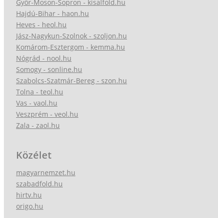
Győr-Moson-Sopron - kisalfold.hu
Hajdú-Bihar - haon.hu
Heves - heol.hu
Jász-Nagykun-Szolnok - szoljon.hu
Komárom-Esztergom - kemma.hu
Nógrád - nool.hu
Somogy - sonline.hu
Szabolcs-Szatmár-Bereg - szon.hu
Tolna - teol.hu
Vas - vaol.hu
Veszprém - veol.hu
Zala - zaol.hu
Közélet
magyarnemzet.hu
szabadfold.hu
hirtv.hu
origo.hu