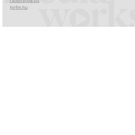
radio1gong.hu
hirfm.hu