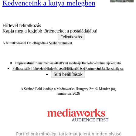
Kedvenceink a kutya melegben
Hírlevél feliratkozás
Kapja meg a legjobb történeteket a postaládájába!
Feliratkozás
A feliratkozással Ön elfogadta a
Szabályzatunkat
Impresszum
Online médiaajánlat
Print médiaajánlat
Adatvédelmi tájékoztató
Felhasználási feltételek
Hirdetési ászf
Előfizetői ászf
Partnereink
Játékszabályzat
Süti beállítások
A Szabad Föld kiadója a Mediaworks Hungary Zrt. © Minden jog
fenntartva. 2026
Portfóliónk minőségi tartalmat jelent minden olvasó