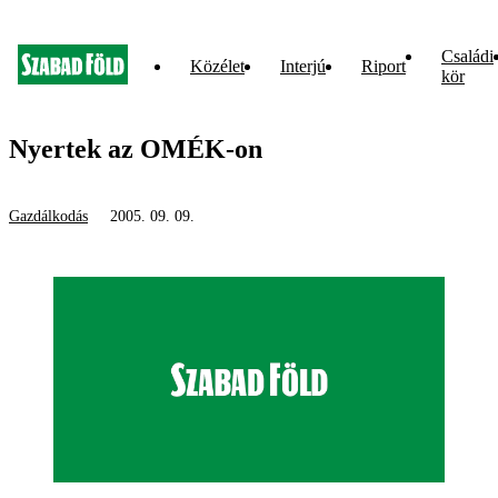
Családi
Közélet
Interjú
Riport
kör
Nyertek az OMÉK-on
Gazdálkodás
2005. 09. 09.