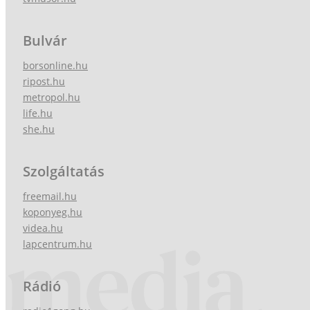
Bulvár
borsonline.hu
ripost.hu
metropol.hu
life.hu
she.hu
Szolgáltatás
freemail.hu
koponyeg.hu
videa.hu
lapcentrum.hu
Rádió