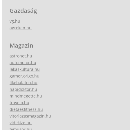
Gazdaság
vg.hu
agrokep.hu
Magazin
astronet.hu
automotor.hu
lakaskultura.hu
gamer.origo.hu
likebalaton.hu
napidoktor.hu
mindmegette.hu
travelo.hu
dietaesfitnesz.hu
vitorlazasmagazin.hu
videkize.hu
tvmusor.hu