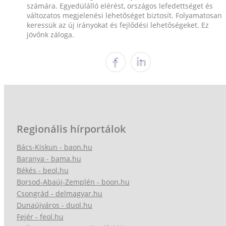
számára. Egyedülálló elérést, országos lefedettséget és
változatos megjelenési lehetőséget biztosít. Folyamatosan
keressük az új irányokat és fejlődési lehetőségeket. Ez
jövőnk záloga.
Regionális hírportálok
Bács-Kiskun - baon.hu
Baranya - bama.hu
Békés - beol.hu
Borsod-Abaúj-Zemplén - boon.hu
Csongrád - delmagyar.hu
Dunaújváros - duol.hu
Fejér - feol.hu