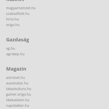
magyarnemzet.hu
szabadfold.hu
hirtv.hu
origo.hu
Gazdaság
vg.hu
agrokep.hu
Magazin
astronet.hu
automotor.hu
lakaskultura.hu
gamer.origo.hu
likebalaton.hu
napidoktor.hu