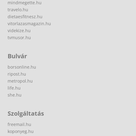
mindmegette.hu
travelo.hu
dietaesfitnesz.hu
vitorlazasmagazin.hu
videkize.hu
tvmusor.hu
Bulvár
borsonline.hu
ripost.hu
metropol.hu
life.hu
she.hu
Szolgáltatás
freemail.hu
koponyeg.hu