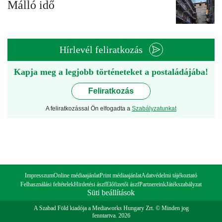
Málló idő
Hírlevél feliratkozás
Kapja meg a legjobb történeteket a postaládájába!
Feliratkozás
A feliratkozással Ön elfogadta a
Szabályzatunkat
Impresszum
Online médiaajánlat
Print médiaajánlat
Adatvédelmi tájékoztató
Felhasználási feltételek
Hirdetési ászf
Előfizetői ászf
Partnereink
Játékszabályzat
Süti beállítások
A Szabad Föld kiadója a Mediaworks Hungary Zrt. © Minden jog
fenntartva. 2026