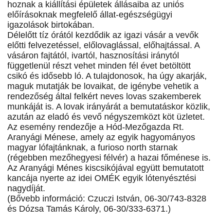
hoznak a kiállítási épületek állásaiba az uniós
előírásoknak megfelelő állat-egészségügyi
igazolások birtokában.
Délelőtt tíz órától kezdődik az igazi vásár a vevők
előtti felvezetéssel, előlovaglással, előhajtással. A
vásáron fajtától, ivartól, hasznosítási iránytól
függetlenül részt vehet minden fél évet betöltött
csikó és idősebb ló. A tulajdonosok, ha úgy akarják,
maguk mutatják be lovaikat, de igénybe vehetik a
rendezőség által felkért neves lovas szakemberek
munkáját is. A lovak irányárát a bemutatáskor közlik,
azután az eladó és vevő négyszemközt köt üzletet.
Az esemény rendezője a Hód-Mezőgazda Rt.
Aranyági Ménese, amely az egyik hagyományos
magyar lófajtánknak, a furioso north starnak
(régebben mezőhegyesi félvér) a hazai főménese is.
Az Aranyági Ménes kiscsikójával együtt bemutatott
kancája nyerte az idei OMÉK egyik lótenyésztési
nagydíját.
(Bővebb információ: Czuczi István, 06-30/743-8328
és Dózsa Tamás Károly, 06-30/333-6371.)