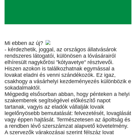
Mi ebben az új?
- kérdezhetik, joggal, az országos állatvásárok
rendszeres látogatói, különösen a lóvásárairól
elhíresült nagykőrösi "kótyavetye" résztvevői.
Hiszen azokon is találkozhatnak egymással a
lovakat eladni és venni szándékozók. Ez igaz,
csakhogy a vásárhelyi kezdeményezés különbözik e
sokadalmaktól.
Mégpedig elsősorban abban, hogy pénteken a helyi
szakemberek segítségével előkészítő napot
tartanak, vagyis az eladók vállalják lovaik
legelőnyösebb bemutatását: felvezetését, lovaglását
vagy éppen hajtását. Természetesen az ápoltság és
a rendben lévő szerszámzat alapvető követelmény.
A szervezők várakozásai szerint félszáz lovat