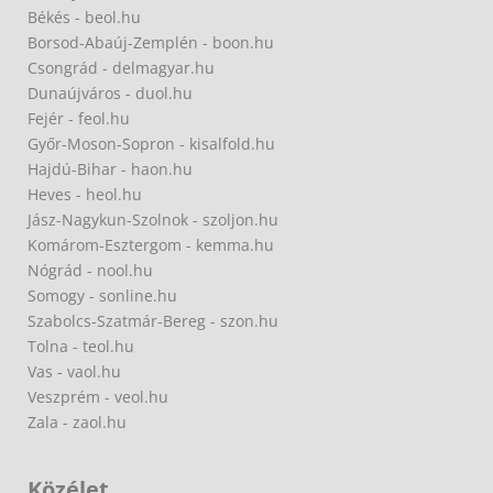
Békés - beol.hu
Borsod-Abaúj-Zemplén - boon.hu
Csongrád - delmagyar.hu
Dunaújváros - duol.hu
Fejér - feol.hu
Győr-Moson-Sopron - kisalfold.hu
Hajdú-Bihar - haon.hu
Heves - heol.hu
Jász-Nagykun-Szolnok - szoljon.hu
Komárom-Esztergom - kemma.hu
Nógrád - nool.hu
Somogy - sonline.hu
Szabolcs-Szatmár-Bereg - szon.hu
Tolna - teol.hu
Vas - vaol.hu
Veszprém - veol.hu
Zala - zaol.hu
Közélet