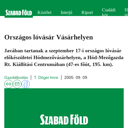
Családi
H
Közélet
Interjú
Riport
kör
tá
Országos lóvásár Vásárhelyen
Javában tartanak a szeptember 17-i országos lóvásár
előkészületei Hódmezővásárhelyen, a Hód-Mezőgazda
Rt. Kiállítási Centrumában (47-es főút, 195. km).
Gazdálkodás
T. Dögei Imre
2005. 09. 09.