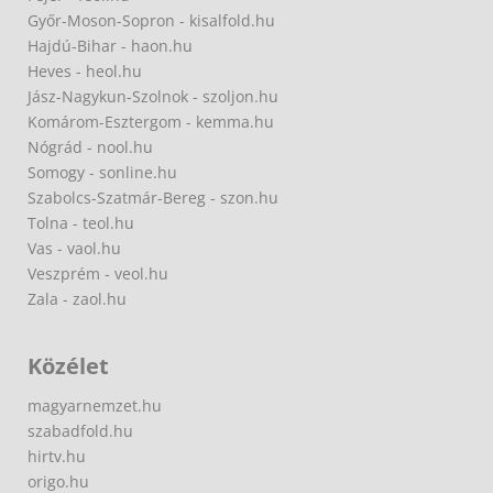
Győr-Moson-Sopron - kisalfold.hu
Hajdú-Bihar - haon.hu
Heves - heol.hu
Jász-Nagykun-Szolnok - szoljon.hu
Komárom-Esztergom - kemma.hu
Nógrád - nool.hu
Somogy - sonline.hu
Szabolcs-Szatmár-Bereg - szon.hu
Tolna - teol.hu
Vas - vaol.hu
Veszprém - veol.hu
Zala - zaol.hu
Közélet
magyarnemzet.hu
szabadfold.hu
hirtv.hu
origo.hu