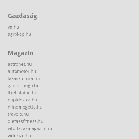
Gazdaság
vg.hu
agrokep.hu
Magazin
astronet.hu
automotor.hu
lakaskultura.hu
gamer.origo.hu
likebalaton.hu
napidoktor.hu
mindmegette.hu
travelo.hu
dietaesfitnesz.hu
vitorlazasmagazin.hu
videkize.hu