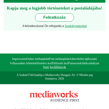
Kapja meg a legjobb történeteket a postaládájába!
Feliratkozás
A feliratkozással Ön elfogadta a
Szabályzatunkat
Impresszum
Online médiaajánlat
Print médiaajánlat
Adatvédelmi tájékoztató
Felhasználási feltételek
Hirdetési ászf
Előfizetői ászf
Partnereink
Játékszabályzat
Süti beállítások
A Szabad Föld kiadója a Mediaworks Hungary Zrt. © Minden jog
fenntartva. 2026