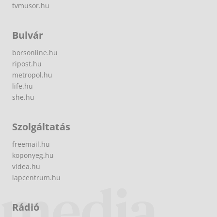
tvmusor.hu
Bulvár
borsonline.hu
ripost.hu
metropol.hu
life.hu
she.hu
Szolgáltatás
freemail.hu
koponyeg.hu
videa.hu
lapcentrum.hu
Rádió