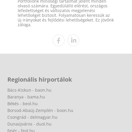
Portfóliónk minőségi tartalmat jelent minden
olvasó számára. Egyedülálló elérést, országos
lefedettséget és változatos megjelenési
lehetőséget biztosít. Folyamatosan keressük az
új irányokat és fejlődési lehetőségeket. Ez jövőnk
záloga.
Regionális hírportálok
Bács-Kiskun - baon.hu
Baranya - bama.hu
Békés - beol.hu
Borsod-Abaúj-Zemplén - boon.hu
Csongrád - delmagyar.hu
Dunaújváros - duol.hu
Fejér - feol.hu