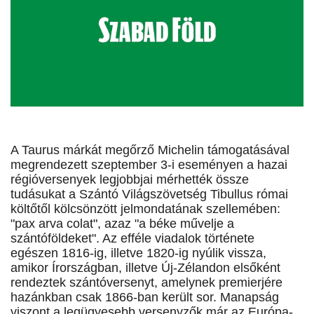
A Taurus márkát megőrző Michelin támogatásával
megrendezett szeptember 3-i eseményen a hazai
régióversenyek legjobbjai mérhették össze
tudásukat a Szántó Világszövetség Tibullus római
költőtől kölcsönzött jelmondatának szellemében:
"pax arva colat", azaz "a béke művelje a
szántóföldeket". Az efféle viadalok története
egészen 1816-ig, illetve 1820-ig nyúlik vissza,
amikor Írországban, illetve Új-Zélandon elsőként
rendeztek szántóversenyt, amelynek premierjére
hazánkban csak 1866-ban került sor. Manapság
viszont a legügyesebb versenyzők már az Európa-