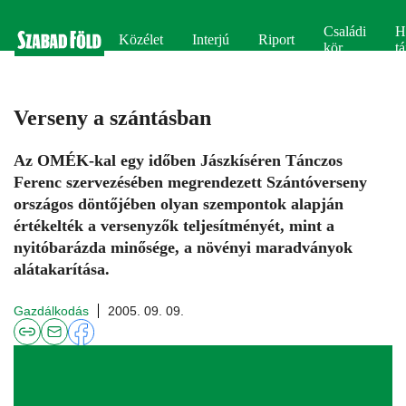
Családi
H
Közélet
Interjú
Riport
kör
tá
Verseny a szántásban
Az OMÉK-kal egy időben Jászkíséren Tánczos
Ferenc szervezésében megrendezett Szántóverseny
országos döntőjében olyan szempontok alapján
értékelték a versenyzők teljesítményét, mint a
nyitóbarázda minősége, a növényi maradványok
alátakarítása.
Gazdálkodás
2005. 09. 09.