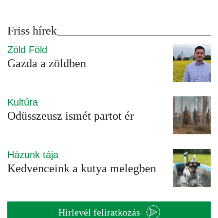
Friss hírek
Zöld Föld
Gazda a zöldben
Kultúra
Odüsszeusz ismét partot ér
Házunk tája
Kedvenceink a kutya melegben
Hírlevél feliratkozás