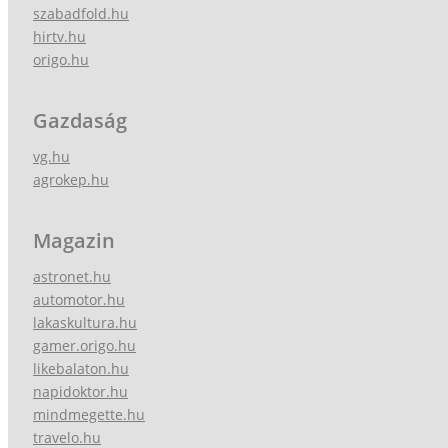
szabadfold.hu
hirtv.hu
origo.hu
Gazdaság
vg.hu
agrokep.hu
Magazin
astronet.hu
automotor.hu
lakaskultura.hu
gamer.origo.hu
likebalaton.hu
napidoktor.hu
mindmegette.hu
travelo.hu