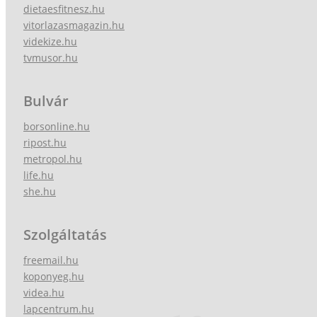
dietaesfitnesz.hu
vitorlazasmagazin.hu
videkize.hu
tvmusor.hu
Bulvár
borsonline.hu
ripost.hu
metropol.hu
life.hu
she.hu
Szolgáltatás
freemail.hu
koponyeg.hu
videa.hu
lapcentrum.hu