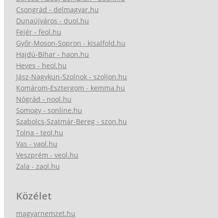
Csongrád - delmagyar.hu
Dunaújváros - duol.hu
Fejér - feol.hu
Győr-Moson-Sopron - kisalfold.hu
Hajdú-Bihar - haon.hu
Heves - heol.hu
Jász-Nagykun-Szolnok - szoljon.hu
Komárom-Esztergom - kemma.hu
Nógrád - nool.hu
Somogy - sonline.hu
Szabolcs-Szatmár-Bereg - szon.hu
Tolna - teol.hu
Vas - vaol.hu
Veszprém - veol.hu
Zala - zaol.hu
Közélet
magyarnemzet.hu