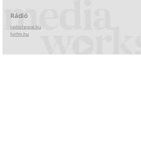
Rádió
radio1gong.hu
hirfm.hu