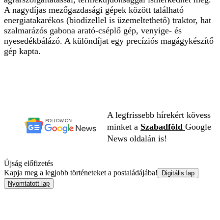
A nagydíjas mezőgazdasági gépek között található
energiatakarékos (biodízellel is üzemeltethető) traktor, hat
szalmarázós gabona arató-cséplő gép, venyige- és
nyesedékbálázó. A különdíjat egy precíziós magágykészítő
gép kapta.
A legfrissebb hírekért kövess
minket a
Szabadföld
Google
News oldalán is!
Újság előfizetés
Kapja meg a legjobb történeteket a postaládájába!
Digitális lap
Nyomtatott lap