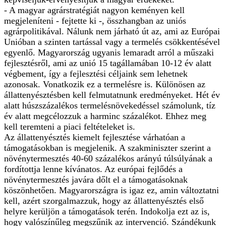
- A magyar agrárstratégiát nagyon keményen kell
megjeleníteni - fejtette ki -, összhangban az uniós
agrárpolitikával. Nálunk nem járható út az, ami az Európai
Unióban a szinten tartással vagy a termelés csökkentésével
egyenlő. Magyarország ugyanis lemaradt arról a műszaki
fejlesztésről, ami az unió 15 tagállamában 10-12 év alatt
végbement, így a fejlesztési céljaink sem lehetnek
azonosak. Vonatkozik ez a termelésre is. Különösen az
állattenyésztésben kell felmutatnunk eredményeket. Hét év
alatt húszszázalékos termelésnövekedéssel számolunk, tíz
év alatt megcélozzuk a harminc százalékot. Ehhez meg
kell teremteni a piaci feltételeket is.
Az állattenyésztés kiemelt fejlesztése várhatóan a
támogatásokban is megjelenik. A szakminiszter szerint a
növénytermesztés 40-60 százalékos arányú túlsúlyának a
fordítottja lenne kívánatos. Az európai fejlődés a
növénytermesztés javára dőlt el a támogatásoknak
köszönhetően. Magyarországra is igaz ez, amin változtatni
kell, azért szorgalmazzuk, hogy az állattenyésztés első
helyre kerüljön a támogatások terén. Indokolja ezt az is,
hogy valószínűleg megszűnik az intervenció. Szándékunk