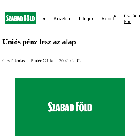
Családi
Közélet
Interjú
Riport
kör
Uniós pénz lesz az alap
Gazdálkodás
Pintér Csilla
2007. 02. 02.