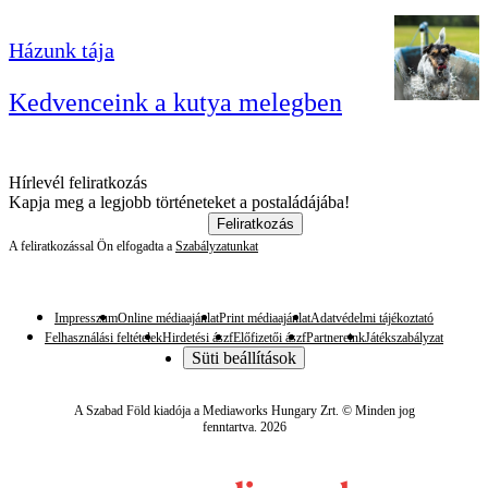
Házunk tája
Kedvenceink a kutya melegben
Hírlevél feliratkozás
Kapja meg a legjobb történeteket a postaládájába!
Feliratkozás
A feliratkozással Ön elfogadta a
Szabályzatunkat
Impresszum
Online médiaajánlat
Print médiaajánlat
Adatvédelmi tájékoztató
Felhasználási feltételek
Hirdetési ászf
Előfizetői ászf
Partnereink
Játékszabályzat
Süti beállítások
A Szabad Föld kiadója a Mediaworks Hungary Zrt. © Minden jog
fenntartva. 2026