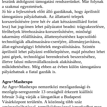
leszünk átdolgozni támogatási rendszerünket. Már folynak
a szakmai egyeztetések.
Jó hír a fejlesztések előtt álló gazdáknak, hogy áprilistól
támogatásra pályázhatnak. Az állattartó telepek
korszerűsítésére (erre hét év alatt kétszázmilliárd forint
lesz) hat jogcímen lehet pályázatot beadni: trágyakezelésre,
férőhelyek létrehozására-korszerűsítésére, minőségi
takarmány előállítására, állattenyésztéshez kapcsolódó
technológiák alkalmazására-cseréjére, állományjavításra,
állat-egészségügyi feltételek megvalósítására. Szintén
áprilistól lehet pályázni erdőtelepítésre, majd pénzhez lehet
jutni gépek, technológiai berendezések beszerzéséhez,
illetve falusi mikrovállalkozások alakításához,
működtetéséhez. Még ebben az évben külön támogatásra
pályázhatnak a fiatal gazdák is.
Agro+Mashexpo
Az Agro+Mashexpo nemzetközi mezőgazdasági és
mezőgép-seregszemle 13 országból érkezett kiállítói
február 3-áig várják a látogatókat a Budapesti
Vásárközpont területén. A közönség több száz
agrárszolgáltatással, termékújdonsággal ismerkedhet meg.