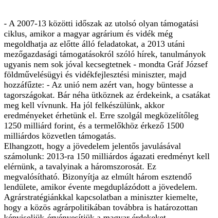
- A 2007-13 közötti időszak az utolsó olyan támogatási
ciklus, amikor a magyar agrárium és vidék még
megoldhatja az előtte álló feladatokat, a 2013 utáni
mezőgazdasági támogatásokról szóló hírek, tanulmányok
ugyanis nem sok jóval kecsegtetnek - mondta Gráf József
földművelésügyi és vidékfejlesztési miniszter, majd
hozzáfűzte: - Az unió nem azért van, hogy büntesse a
tagországokat. Bár néha ütköznek az érdekeink, a csatákat
meg kell vívnunk. Ha jól felkészülünk, akkor
eredményeket érhetünk el. Erre szolgál megközelítőleg
1250 milliárd forint, és a termelőkhöz érkező 1500
milliárdos közvetlen támogatás.
Elhangzott, hogy a jövedelem jelentős javulásával
számolunk: 2013-ra 150 milliárdos ágazati eredményt kell
elérnünk, a tavalyinak a háromszorosát. Ez
megvalósítható. Bizonyítja az elmúlt három esztendő
lendülete, amikor évente megduplázódott a jövedelem.
Agrárstratégiánkkal kapcsolatban a miniszter kiemelte,
hogy a közös agrárpolitikában továbbra is határozottan
képviseljük-érvényesítjük a magyar érdekeket.