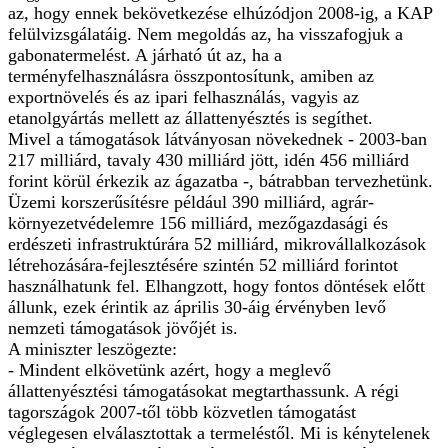
az, hogy ennek bekövetkezése elhúzódjon 2008-ig, a KAP
felülvizsgálatáig. Nem megoldás az, ha visszafogjuk a
gabonatermelést. A járható út az, ha a
terményfelhasználásra összpontosítunk, amiben az
exportnövelés és az ipari felhasználás, vagyis az
etanolgyártás mellett az állattenyésztés is segíthet.
Mivel a támogatások látványosan növekednek - 2003-ban
217 milliárd, tavaly 430 milliárd jött, idén 456 milliárd
forint körül érkezik az ágazatba -, bátrabban tervezhetünk.
Üzemi korszerűsítésre például 390 milliárd, agrár-
környezetvédelemre 156 milliárd, mezőgazdasági és
erdészeti infrastruktúrára 52 milliárd, mikrovállalkozások
létrehozására-fejlesztésére szintén 52 milliárd forintot
használhatunk fel. Elhangzott, hogy fontos döntések előtt
állunk, ezek érintik az április 30-áig érvényben levő
nemzeti támogatások jövőjét is.
A miniszter leszögezte:
- Mindent elkövetünk azért, hogy a meglevő
állattenyésztési támogatásokat megtarthassunk. A régi
tagországok 2007-től több közvetlen támogatást
véglegesen elválasztottak a termeléstől. Mi is kénytelenek