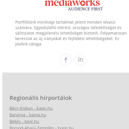
Portfóliónk minőségi tartalmat jelent minden olvasó
számára. Egyedülálló elérést, országos lefedettséget és
változatos megjelenési lehetőséget biztosít. Folyamatosan
keressük az új irányokat és fejlődési lehetőségeket. Ez
jövőnk záloga.
Regionális hírportálok
Bács-Kiskun - baon.hu
Baranya - bama.hu
Békés - beol.hu
Borsod-Abaúj-Zemplén - boon.hu