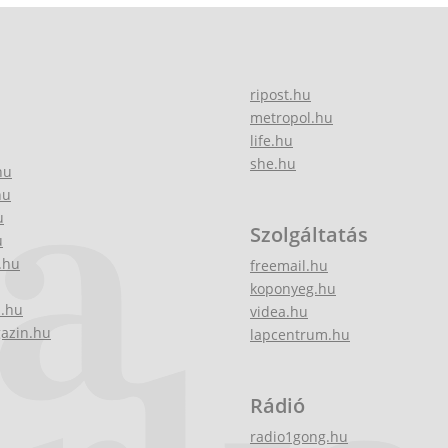
ripost.hu
metropol.hu
life.hu
she.hu
hu
hu
u
Szolgáltatás
u
.hu
freemail.hu
koponyeg.hu
z.hu
videa.hu
gazin.hu
lapcentrum.hu
Rádió
radio1gong.hu