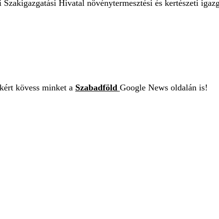
 Szakigazgatási Hivatal növénytermesztési és kertészeti igazg
ekért kövess minket a
Szabadföld
Google News oldalán is!