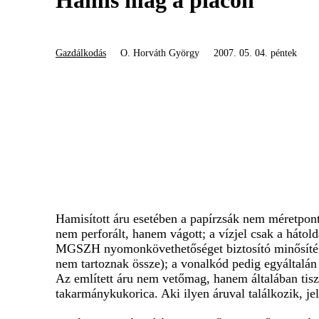
Hamis mag a piacon
Gazdálkodás
O. Horváth György
2007. 05. 04. péntek
Hamisított áru esetében a papírzsák nem méretponto
nem perforált, hanem vágott; a vízjel csak a hátol
MGSZH nyomonkövethetőséget biztosító minősítési r
nem tartoznak össze); a vonalkód pedig egyáltalán
Az említett áru nem vetőmag, hanem általában tisz
takarmánykukorica. Aki ilyen áruval találkozik, je