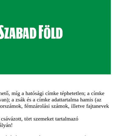
phető, míg a hatósági címke téphetetlen; a címke
van); a zsák és a címke adattartalma hamis (az
orszámok, fémzárolási számok, illetve fajtanevek
csávázott, tört szemeket tartalmazó
ályán!