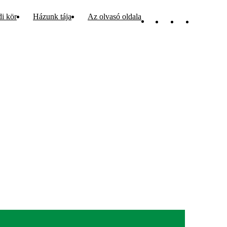
di kör
Házunk tája
Az olvasó oldala