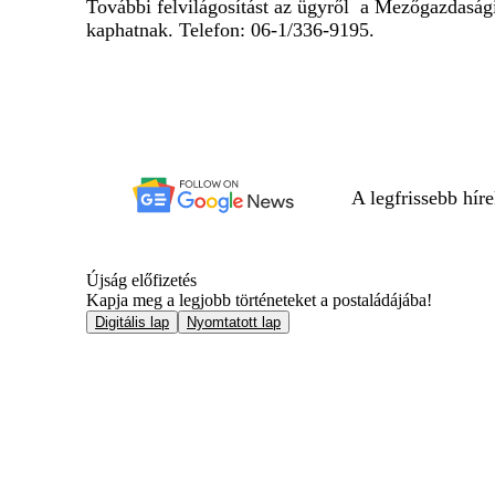
További felvilágosítást az ügyről a Mezőgazdasági
kaphatnak. Telefon: 06-1/336-9195.
A legfrissebb hír
Újság előfizetés
Kapja meg a legjobb történeteket a postaládájába!
Digitális lap
Nyomtatott lap