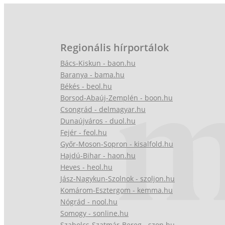
Regionális hírportálok
Bács-Kiskun - baon.hu
Baranya - bama.hu
Békés - beol.hu
Borsod-Abaúj-Zemplén - boon.hu
Csongrád - delmagyar.hu
Dunaújváros - duol.hu
Fejér - feol.hu
Győr-Moson-Sopron - kisalfold.hu
Hajdú-Bihar - haon.hu
Heves - heol.hu
Jász-Nagykun-Szolnok - szoljon.hu
Komárom-Esztergom - kemma.hu
Nógrád - nool.hu
Somogy - sonline.hu
Szabolcs-Szatmár-Bereg - szon.hu