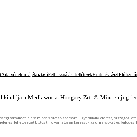
t
Adatvédelmi tájékoztató
Felhasználási feltételek
Hirdetési ászf
Előfizetői
d kiadója a Mediaworks Hungary Zrt. © Minden jog fen
őségi tartalmat jelent minden olvasó számára. Egyedülálló elérést, országos lef
elenési lehetőséget biztosít. Folyamatosan keressük az új irányokat és fejlődési