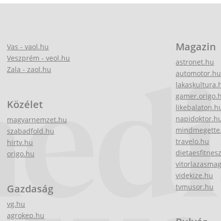
Magazin
Vas - vaol.hu
Veszprém - veol.hu
astronet.hu
Zala - zaol.hu
automotor.hu
lakaskultura.
gamer.origo.
Közélet
likebalaton.h
napidoktor.h
magyarnemzet.hu
mindmegette
szabadfold.hu
travelo.hu
hirtv.hu
dietaesfitnes
origo.hu
vitorlazasma
videkize.hu
Gazdaság
tvmusor.hu
vg.hu
agrokep.hu