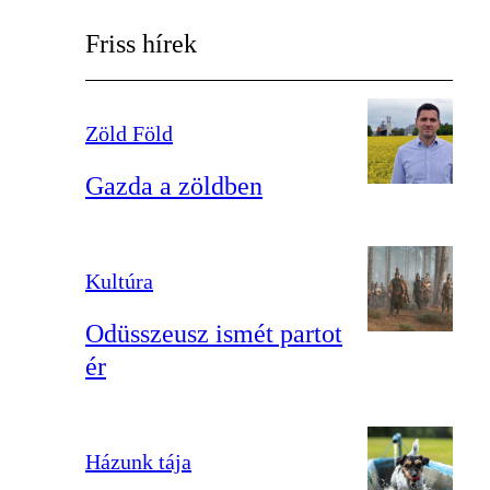
Friss hírek
Zöld Föld
Gazda a zöldben
Kultúra
Odüsszeusz ismét partot
ér
Házunk tája