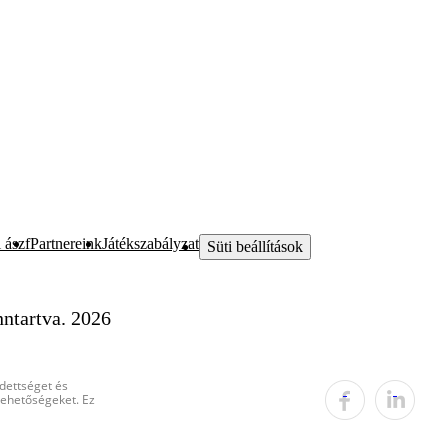
 ászf
Partnereink
Játékszabályzat
Süti beállítások
ntartva. 2026
edettséget és
 lehetőségeket. Ez