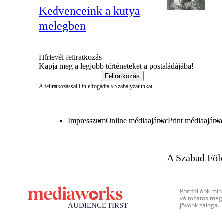
Kedvenceink a kutya
melegben
Hírlevél feliratkozás
Kapja meg a legjobb történeteket a postaládájába!
Feliratkozás
A feliratkozással Ön elfogadta a
Szabályzatunkat
Impresszum
Online médiaajánlat
Print médiaajánla
A Szabad Föl
Portfóliónk min
változatos megj
jövőnk záloga.