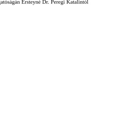
atóságán Ersteyné Dr. Peregi Katalintól