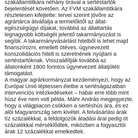
szakállamtitkára néhány órával a sertéstartók
bejelentését követően. Az FVM szakállamtitkára
részletesen kifejtette: tervei szerint jövőre az
agrártárca átvállalja a termelőktől az állat-
egészségügyi díjakat, továbbá az állattartás
legnagyobb költségét jelentő takarmányozást is
segítik. A takarmányvásárlást hitelből is lehet majd
finanszírozni, emellett ötéves, úgynevezett
konszolidációs hitelt is szeretnének nyújtani a
sertéstartóknak. Visszaállítják továbbá az
állatonként 1800 forintos úgynevezett állatjóléti
támogatást.
A magyar agrárkormányzat kezdeményezi, hogy az
Európai Unió léptessen életbe a sertéságazatban
intervenciós intézkedéseket – habár erre több mint
húsz éve nem volt példa. Máhr András megjegyezte,
hogy a világpiacon csökken a sertéshús ára, és ez
alól Magyarország sem kivétel. A felvásárlási árak
tíz százalékkal, a feldolgozók átadási árai pedig öt
százalékkal mérséklődtek, miközben a fogyasztói
árak 12 százalékkal emelkedtek.