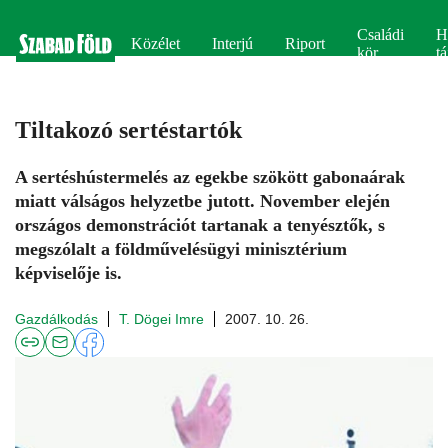
Családi
H
Közélet
Interjú
Riport
kör
tá
Tiltakozó sertéstartók
A sertéshústermelés az egekbe szökött gabonaárak
miatt válságos helyzetbe jutott. November elején
országos demonstrációt tartanak a tenyésztők, s
megszólalt a földművelésügyi minisztérium
képviselője is.
Gazdálkodás
T. Dögei Imre
2007. 10. 26.