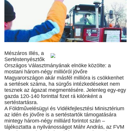
Mészáros Illés, a
Sertéstenyésztők
Országos Választmányának elnöke közölte: a
mostani három-négy millióról jövőre
Magyarországon akár másfél millióra is csökkenhet
a sertések száma, ha sürgős intézkedéseket nem
tesznek az ágazat megmentésére. Jelenleg egy-egy
gazda 120-140 forinttal fizet rá kilónként a
sertéstartásra.
A Földművelésügyi és Vidékfejlesztési Minisztérium
az idén és jövőre is a sertéstartók támogatására
mintegy három-négy milliárd forintot szán –
tájékoztatta a nyilvánosságot Máhr András, az FVM