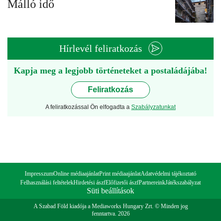
Málló idő
Hírlevél feliratkozás
Kapja meg a legjobb történeteket a postaládájába!
Feliratkozás
A feliratkozással Ön elfogadta a
Szabályzatunkat
Impresszum
Online médiaajánlat
Print médiaajánlat
Adatvédelmi tájékoztató
Felhasználási feltételek
Hirdetési ászf
Előfizetői ászf
Partnereink
Játékszabályzat
Süti beállítások
A Szabad Föld kiadója a Mediaworks Hungary Zrt. © Minden jog
fenntartva. 2026