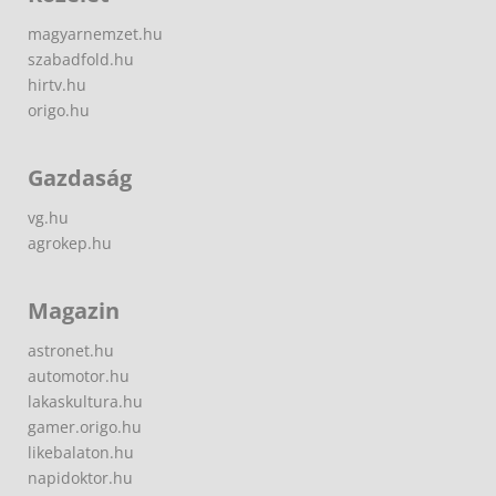
magyarnemzet.hu
szabadfold.hu
hirtv.hu
origo.hu
Gazdaság
vg.hu
agrokep.hu
Magazin
astronet.hu
automotor.hu
lakaskultura.hu
gamer.origo.hu
likebalaton.hu
napidoktor.hu