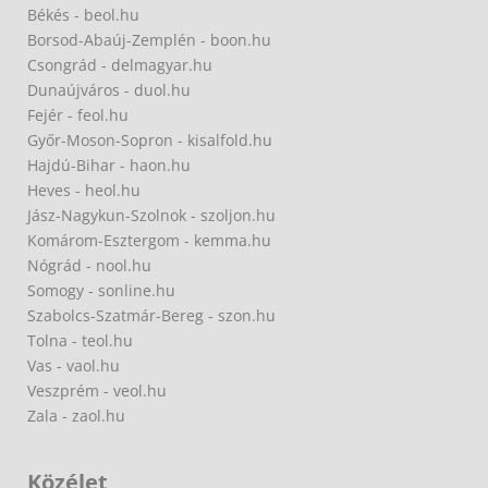
Békés - beol.hu
Borsod-Abaúj-Zemplén - boon.hu
Csongrád - delmagyar.hu
Dunaújváros - duol.hu
Fejér - feol.hu
Győr-Moson-Sopron - kisalfold.hu
Hajdú-Bihar - haon.hu
Heves - heol.hu
Jász-Nagykun-Szolnok - szoljon.hu
Komárom-Esztergom - kemma.hu
Nógrád - nool.hu
Somogy - sonline.hu
Szabolcs-Szatmár-Bereg - szon.hu
Tolna - teol.hu
Vas - vaol.hu
Veszprém - veol.hu
Zala - zaol.hu
Közélet