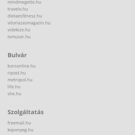
mindmegette.hu
travelo.hu
dietaesfitnesz.hu
vitorlazasmagazin.hu
videkize.hu
tvmusor.hu
Bulvár
borsonline.hu
ripost.hu
metropol.hu
life.hu
she.hu
Szolgáltatás
freemail.hu
koponyeg.hu