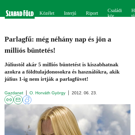
Családi
H
Közélet
Interjú
Riport
kör
tá
Parlagfű: még néhány nap és jön a
milliós büntetés!
Júliustól akár 5 milliós büntetést is kiszabhatnak
azokra a földtulajdonosokra és használókra, akik
július 1-ig nem irtják a parlagfüvet!
Gazdanet
O. Horváth György
2012. 06. 23.