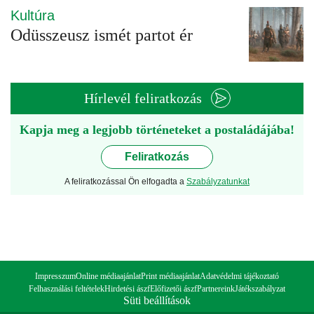
Kultúra
Odüsszeusz ismét partot ér
Hírlevél feliratkozás
Kapja meg a legjobb történeteket a postaládájába!
Feliratkozás
A feliratkozással Ön elfogadta a
Szabályzatunkat
Impresszum
Online médiaajánlat
Print médiaajánlat
Adatvédelmi tájékoztató
Felhasználási feltételek
Hirdetési ászf
Előfizetői ászf
Partnereink
Játékszabályzat
Süti beállítások