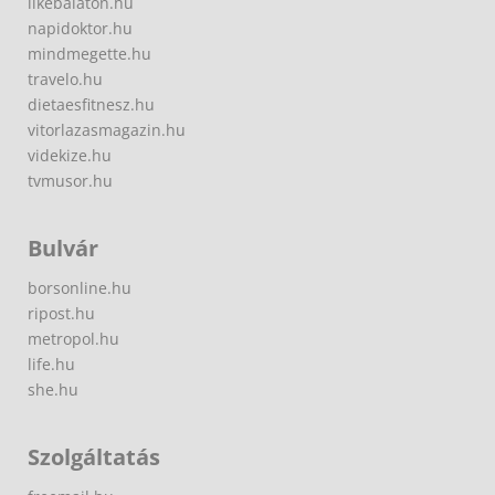
likebalaton.hu
napidoktor.hu
mindmegette.hu
travelo.hu
dietaesfitnesz.hu
vitorlazasmagazin.hu
videkize.hu
tvmusor.hu
Bulvár
borsonline.hu
ripost.hu
metropol.hu
life.hu
she.hu
Szolgáltatás