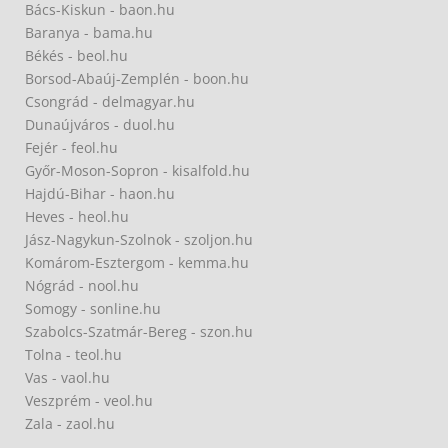
Bács-Kiskun - baon.hu
Baranya - bama.hu
Békés - beol.hu
Borsod-Abaúj-Zemplén - boon.hu
Csongrád - delmagyar.hu
Dunaújváros - duol.hu
Fejér - feol.hu
Győr-Moson-Sopron - kisalfold.hu
Hajdú-Bihar - haon.hu
Heves - heol.hu
Jász-Nagykun-Szolnok - szoljon.hu
Komárom-Esztergom - kemma.hu
Nógrád - nool.hu
Somogy - sonline.hu
Szabolcs-Szatmár-Bereg - szon.hu
Tolna - teol.hu
Vas - vaol.hu
Veszprém - veol.hu
Zala - zaol.hu