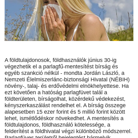
A földtulajdonosok, földhasználók június 30-ig
végezhetik el a parlagfű-mentesítést bírság és
egyéb szankció nélkül - mondta Jordán László, a
Nemzeti Élelmiszerlánc-biztonsági Hivatal (NÉBIH)
növény-, talaj- és erdővédelmi elnökhelyettese. Ha
ezt követően a hatóság parlagfüvet talál a
földterületen, bírságolhat, közérdekű védekezést,
kényszerkaszálást rendelhet el. A bírság összege
alapesetben 15 ezer forint és 5 millió forint között
lehet, ismétlődéskor növekedhet. A mentesítés a
földtulajdonos, földhasználó kötelessége, a
felderítést a földhivatal végzi különböző módszerrel.
Parlagfüves területről bejelentést bármelyik