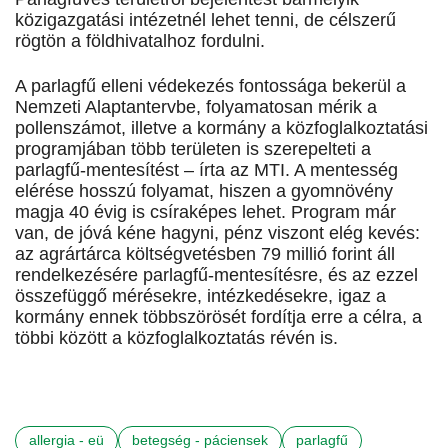
közigazgatási intézetnél lehet tenni, de célszerű
rögtön a földhivatalhoz fordulni.
A parlagfű elleni védekezés fontossága bekerül a
Nemzeti Alaptantervbe, folyamatosan mérik a
pollenszámot, illetve a kormány a közfoglalkoztatási
programjában több területen is szerepelteti a
parlagfű-mentesítést – írta az MTI. A mentesség
elérése hosszú folyamat, hiszen a gyomnövény
magja 40 évig is csíraképes lehet. Program már
van, de jóvá kéne hagyni, pénz viszont elég kevés:
az agrártárca költségvetésben 79 millió forint áll
rendelkezésére parlagfű-mentesítésre, és az ezzel
összefüggő mérésekre, intézkedésekre, igaz a
kormány ennek többszörösét fordítja erre a célra, a
többi között a közfoglalkoztatás révén is.
allergia - eü
betegség - páciensek
parlagfű