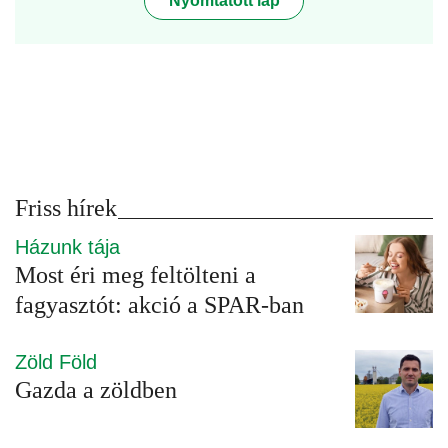
Nyomtatott lap
Friss hírek
Házunk tája
Most éri meg feltölteni a
fagyasztót: akció a SPAR-ban
Zöld Föld
Gazda a zöldben