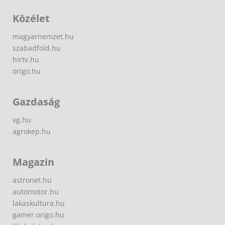
Közélet
magyarnemzet.hu
szabadfold.hu
hirtv.hu
origo.hu
Gazdaság
vg.hu
agrokep.hu
Magazin
astronet.hu
automotor.hu
lakaskultura.hu
gamer.origo.hu