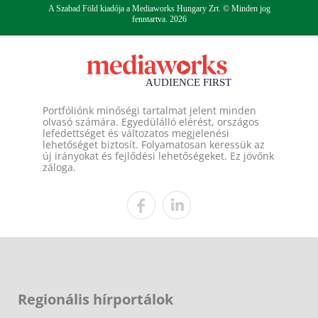
A Szabad Föld kiadója a Mediaworks Hungary Zrt. © Minden jog
fenntartva. 2026
Portfóliónk minőségi tartalmat jelent minden
olvasó számára. Egyedülálló elérést, országos
lefedettséget és változatos megjelenési
lehetőséget biztosít. Folyamatosan keressük az
új irányokat és fejlődési lehetőségeket. Ez jövőnk
záloga.
Regionális hírportálok