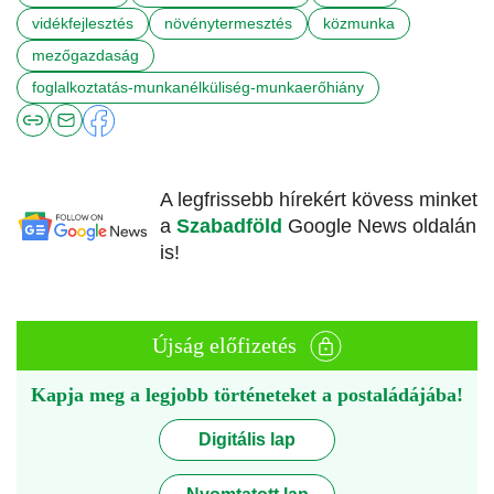
vidékfejlesztés
növénytermesztés
közmunka
mezőgazdaság
foglalkoztatás-munkanélküliség-munkaerőhiány
A legfrissebb hírekért kövess minket
a
Szabadföld
Google News oldalán
is!
Újság előfizetés
Kapja meg a legjobb történeteket a postaládájába!
Digitális lap