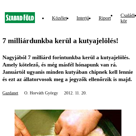
Családi
Közélet
Interjú
Riport
kör
7 milliárdunkba kerül a kutyajelölés!
Nagyjából 7 milliárd forintunkba kerül a kutyajelölés.
Amely kötelező, és még másfél hónapunk van rá.
Januártól ugyanis minden kutyában chipnek kell lennie
és ezt az állatorvosok meg a jegyzők ellenőrzik is majd.
Gazdanet
O. Horváth György
2012. 11. 20.