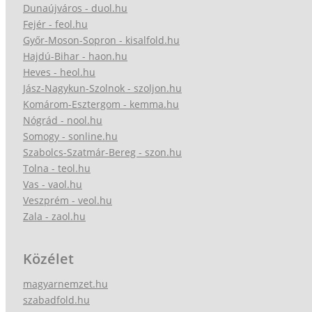
Dunaújváros - duol.hu
Fejér - feol.hu
Győr-Moson-Sopron - kisalfold.hu
Hajdú-Bihar - haon.hu
Heves - heol.hu
Jász-Nagykun-Szolnok - szoljon.hu
Komárom-Esztergom - kemma.hu
Nógrád - nool.hu
Somogy - sonline.hu
Szabolcs-Szatmár-Bereg - szon.hu
Tolna - teol.hu
Vas - vaol.hu
Veszprém - veol.hu
Zala - zaol.hu
Közélet
magyarnemzet.hu
szabadfold.hu