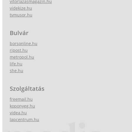
vitorlazasmagazin.hu
videkize.hu
tvmusor.hu
Bulvár
borsonline.hu
ripost.hu
metropol.hu
life.hu
she.hu
Szolgáltatás
freemail.hu
koponyeg.hu
videa.hu
lapcentrum.hu