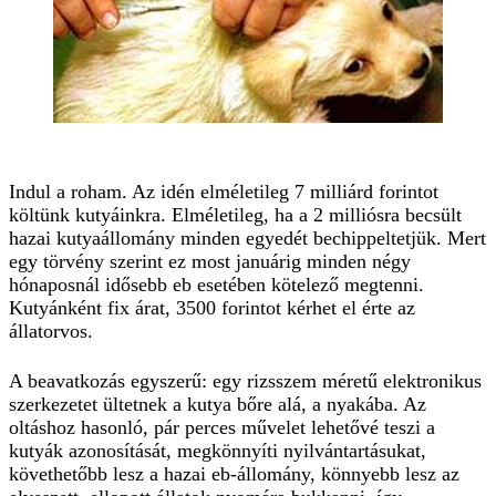
Indul a roham. Az idén elméletileg 7 milliárd forintot
költünk kutyáinkra. Elméletileg, ha a 2 milliósra becsült
hazai kutyaállomány minden egyedét bechippeltetjük. Mert
egy törvény szerint ez most januárig minden négy
hónaposnál idősebb eb esetében kötelező megtenni.
Kutyánként fix árat, 3500 forintot kérhet el érte az
állatorvos.
A beavatkozás egyszerű: egy rizsszem méretű elektronikus
szerkezetet ültetnek a kutya bőre alá, a nyakába. Az
oltáshoz hasonló, pár perces művelet lehetővé teszi a
kutyák azonosítását, megkönnyíti nyilvántartásukat,
követhetőbb lesz a hazai eb-állomány, könnyebb lesz az