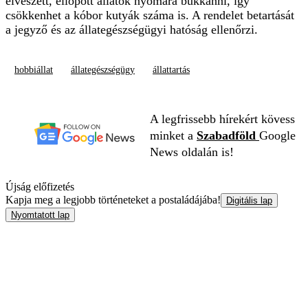
elveszett, ellopott állatok nyomára bukkanni, így
csökkenhet a kóbor kutyák száma is. A rendelet betartását
a jegyző és az állategészségügyi hatóság ellenőrzi.
hobbiállat
állategészségügy
állattartás
A legfrissebb hírekért kövess
minket a
Szabadföld
Google
News oldalán is!
Újság előfizetés
Kapja meg a legjobb történeteket a postaládájába!
Digitális lap
Nyomtatott lap