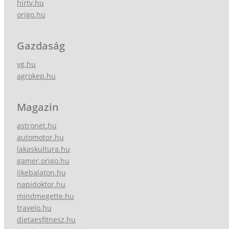
hirtv.hu
origo.hu
Gazdaság
vg.hu
agrokep.hu
Magazin
astronet.hu
automotor.hu
lakaskultura.hu
gamer.origo.hu
likebalaton.hu
napidoktor.hu
mindmegette.hu
travelo.hu
dietaesfitnesz.hu