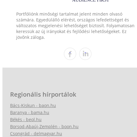
Portfóliónk minőségi tartalmat jelent minden olvasó
számára. Egyedülálló elérést, országos lefedettséget és
változatos megjelenési lehetőséget biztosít. Folyamatosan
keressük az új irányokat és fejlődési lehetőségeket. Ez
jövőnk záloga.
Regionális hírportálok
Bács-Kiskun - baon.hu
Baranya - bama.hu
Békés - beol.hu
Borsod-Abaúj-Zemplén - boon.hu
Csongrád - delmagyar.hu