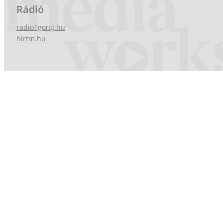
Rádió
radio1gong.hu
hirfm.hu