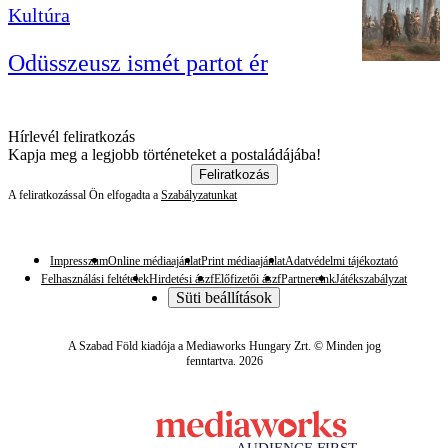
Kultúra
Odüsszeusz ismét partot ér
Hírlevél feliratkozás
Kapja meg a legjobb történeteket a postaládájába!
Feliratkozás
A feliratkozással Ön elfogadta a
Szabályzatunkat
Impresszum
Online médiaajánlat
Print médiaajánlat
Adatvédelmi tájékoztató
Felhasználási feltételek
Hirdetési ászf
Előfizetői ászf
Partnereink
Játékszabályzat
Süti beállítások
A Szabad Föld kiadója a Mediaworks Hungary Zrt. © Minden jog
fenntartva. 2026