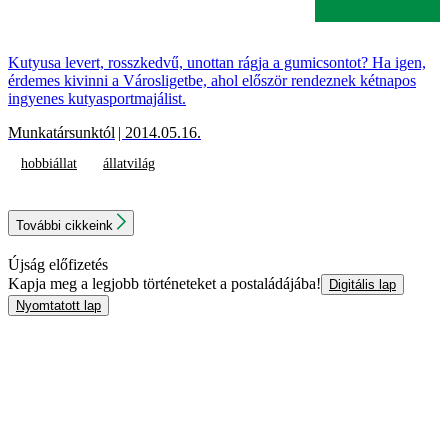
Kutyusa levert, rosszkedvű, unottan rágja a gumicsontot? Ha igen,
érdemes kivinni a Városligetbe, ahol először rendeznek kétnapos
ingyenes kutyasportmajálist.
Munkatársunktól
| 2014.05.16.
hobbiállat
állatvilág
További cikkeink
Újság előfizetés
Kapja meg a legjobb történeteket a postaládájába!
Digitális lap
Nyomtatott lap