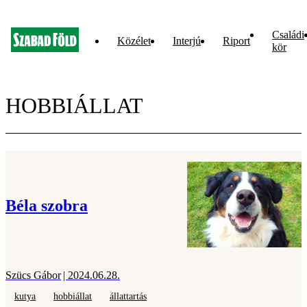
Családi
Közélet
Interjú
Riport
kör
HOBBIÁLLAT
Béla szobra
Szücs Gábor
| 2024.06.28.
kutya
hobbiállat
állattartás