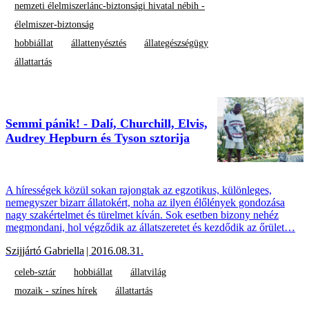
nemzeti élelmiszerlánc-biztonsági hivatal nébih -
élelmiszer-biztonság
hobbiállat
állattenyésztés
állategészségügy
állattartás
Semmi pánik! - Dalí, Churchill, Elvis,
Audrey Hepburn és Tyson sztorija
A hírességek közül sokan rajongtak az egzotikus, különleges,
nemegyszer bizarr állatokért, noha az ilyen élőlények gondozása
nagy szakértelmet és türelmet kíván. Sok esetben bizony nehéz
megmondani, hol végződik az állatszeretet és kezdődik az őrület…
Szijjártó Gabriella
| 2016.08.31.
celeb-sztár
hobbiállat
állatvilág
mozaik - színes hírek
állattartás