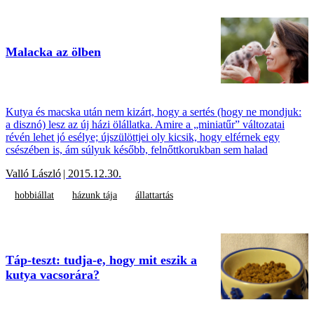
Malacka az ölben
Kutya és macska után nem kizárt, hogy a sertés (hogy ne mondjuk:
a disznó) lesz az új házi ölállatka. Amire a „miniatűr” változatai
révén lehet jó esélye; újszülöttjei oly kicsik, hogy elférnek egy
csészében is, ám súlyuk később, felnőttkorukban sem halad
Valló László
| 2015.12.30.
hobbiállat
házunk tája
állattartás
Táp-teszt: tudja-e, hogy mit eszik a
kutya vacsorára?