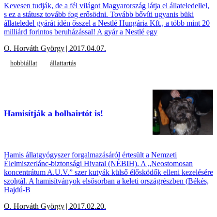
Kevesen tudják, de a fél világot Magyarország látja el állateledellel,
s ez a státusz tovább fog erősödni. Tovább bővíti ugyanis büki
állateledel gyárát idén ősszel a Nestlé Hungária Kft., a több mint 20
milliárd forintos beruházással! A gyár a Nestlé egy
O. Horváth György
| 2017.04.07.
hobbiállat
állattartás
Hamisítják a bolhairtót is!
Hamis állatgyógyszer forgalmazásáról értesült a Nemzeti
Élelmiszerlánc-biztonsági Hivatal (NÉBIH). A „Neostomosan
koncentrátum A.U.V.” szer kutyák külső élősködők elleni kezelésére
szolgál. A hamisítványok elsősorban a keleti országrészben (Békés,
Hajdú-B
O. Horváth György
| 2017.02.20.