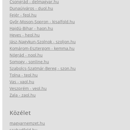
Csongrád - delmagyar.hu
Dunaújváros - duol.hu
Fejér - feol.hu
Győr-Moson-Sopron - kisalfold.hu
Hajdú-Bihar - haon.hu
Heves - heol.hu
Jász-Nagykun-Szolnok - szoljon.hu
Komárom-Esztergom - kemma.hu
Nógrád - nool.hu
Somogy - sonline.hu
Szabolcs-Szatmár-Bereg - szon.hu
Tolna - teol.hu
Vas - vaol.hu
Veszprém - veol.hu
Zala - zaol.hu
Közélet
magyarnemzet.hu
szabadfold.hu