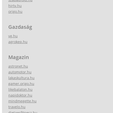
hirtv.hu
origo.hu
Gazdaság
vg.hu
agrokep.hu
Magazin
astronet.hu
automotor.hu
lakaskultura.hu
gamer.origo.hu
likebalaton.hu
napidoktor.hu
mindmegette.hu
travelo.hu
dietaesfitnesz.hu