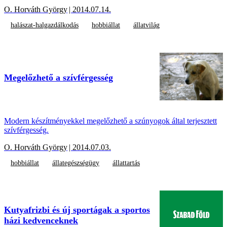
O. Horváth György
| 2014.07.14.
halászat-halgazdálkodás
hobbiállat
állatvilág
Megelőzhető a szívférgesség
Modern készítményekkel megelőzhető a szúnyogok által terjesztett
szívférgesség.
O. Horváth György
| 2014.07.03.
hobbiállat
állategészségügy
állattartás
Kutyafrizbi és új sportágak a sportos
házi kedvenceknek