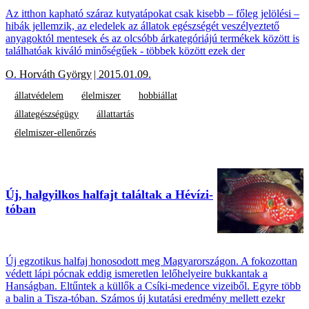
Az itthon kapható száraz kutyatápokat csak kisebb – főleg jelölési –
hibák jellemzik, az eledelek az állatok egészségét veszélyeztető
anyagoktól mentesek és az olcsóbb árkategóriájú termékek között is
találhatóak kiváló minőségűek - többek között ezek der
O. Horváth György
| 2015.01.09.
állatvédelem
élelmiszer
hobbiállat
állategészségügy
állattartás
élelmiszer-ellenőrzés
Új, halgyilkos halfajt találtak a Hévízi-
tóban
Új egzotikus halfaj honosodott meg Magyarországon. A fokozottan
védett lápi pócnak eddig ismeretlen lelőhelyeire bukkantak a
Hanságban. Eltűntek a küllők a Csíki-medence vizeiből. Egyre több
a balin a Tisza-tóban. Számos új kutatási eredmény mellett ezekr