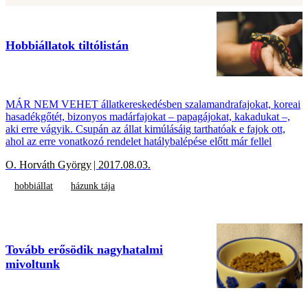
Hobbiállatok tiltólistán
MÁR NEM VEHET állatkereskedésben szalamandrafajokat, koreai
hasadékgőtét, bizonyos madárfajokat – papagájokat, kakadukat –,
aki erre vágyik. Csupán az állat kimúlásáig tarthatóak e fajok ott,
ahol az erre vonatkozó rendelet hatálybalépése előtt már fellel
O. Horváth György
| 2017.08.03.
hobbiállat
házunk tája
Tovább erősödik nagyhatalmi
mivoltunk