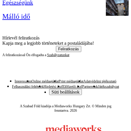
Egészségünk
Málló idő
Hírlevél feliratkozás
Kapja meg a legjobb történeteket a postaládájába!
Feliratkozás
A feliratkozással Ön elfogadta a
Szabályzatunkat
Impresszum
Online médiaajánlat
Print médiaajánlat
Adatvédelmi tájékoztató
Felhasználási feltételek
Hirdetési ászf
Előfizetői ászf
Partnereink
Játékszabályzat
Süti beállítások
A Szabad Föld kiadója a Mediaworks Hungary Zrt. © Minden jog
fenntartva. 2026