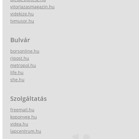
vitorlazasmagazin.hu
videkize.hu
tvmusor.hu
Bulvár
borsonline.hu
ripost.hu
metropol.hu
life.hu
she.hu
Szolgáltatás
freemail.hu
koponyeg.hu
videa.hu
lapcentrum.hu