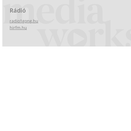
Rádió
radio1gong.hu
hirfm.hu