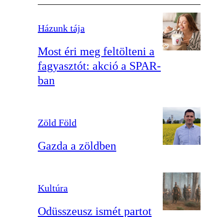
Házunk tája
Most éri meg feltölteni a
fagyasztót: akció a SPAR-
ban
Zöld Föld
Gazda a zöldben
Kultúra
Odüsszeusz ismét partot