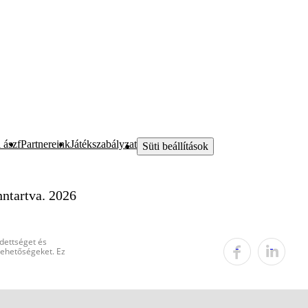
 ászf
Partnereink
Játékszabályzat
Süti beállítások
ntartva. 2026
edettséget és
 lehetőségeket. Ez