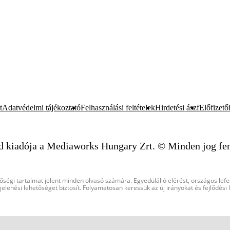
t
Adatvédelmi tájékoztató
Felhasználási feltételek
Hirdetési ászf
Előfizetői
d kiadója a Mediaworks Hungary Zrt. © Minden jog fen
őségi tartalmat jelent minden olvasó számára. Egyedülálló elérést, országos lef
elenési lehetőséget biztosít. Folyamatosan keressük az új irányokat és fejlődési