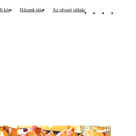
di kör
Házunk tája
Az olvasó oldala