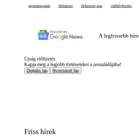
agrártámogatás
élelmiszer
élelmiszer-ipar
vidékfejlesztés
A legfrissebb hír
Újság előfizetés
Kapja meg a legjobb történeteket a postaládájába!
Digitális lap
Nyomtatott lap
Friss hírek