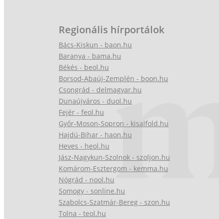
Regionális hírportálok
Bács-Kiskun - baon.hu
Baranya - bama.hu
Békés - beol.hu
Borsod-Abaúj-Zemplén - boon.hu
Csongrád - delmagyar.hu
Dunaújváros - duol.hu
Fejér - feol.hu
Győr-Moson-Sopron - kisalfold.hu
Hajdú-Bihar - haon.hu
Heves - heol.hu
Jász-Nagykun-Szolnok - szoljon.hu
Komárom-Esztergom - kemma.hu
Nógrád - nool.hu
Somogy - sonline.hu
Szabolcs-Szatmár-Bereg - szon.hu
Tolna - teol.hu