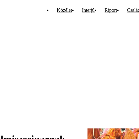
Közélet
Interjú
Riport
Csalá