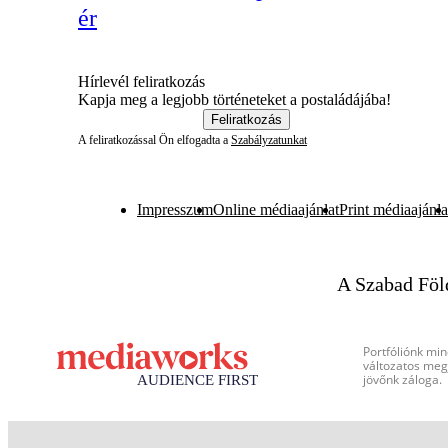
ér
Hírlevél feliratkozás
Kapja meg a legjobb történeteket a postaládájába!
Feliratkozás
A feliratkozással Ön elfogadta a
Szabályzatunkat
Impresszum
Online médiaajánlat
Print médiaajánla
A Szabad Föl
Portfóliónk min
változatos megj
jövőnk záloga.