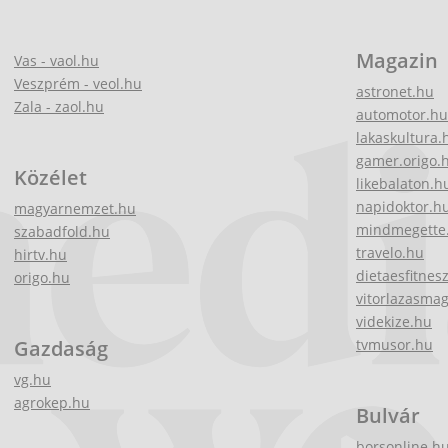
Magazin
Vas - vaol.hu
Veszprém - veol.hu
astronet.hu
Zala - zaol.hu
automotor.hu
lakaskultura.
gamer.origo.
Közélet
likebalaton.h
napidoktor.h
magyarnemzet.hu
mindmegette
szabadfold.hu
travelo.hu
hirtv.hu
dietaesfitnes
origo.hu
vitorlazasma
videkize.hu
Gazdaság
tvmusor.hu
vg.hu
agrokep.hu
Bulvár
borsonline.h