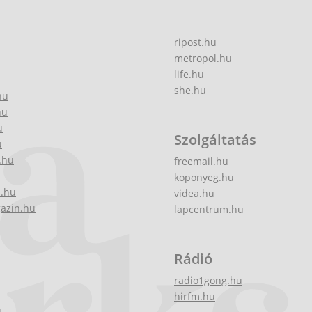
ripost.hu
metropol.hu
life.hu
she.hu
hu
hu
u
Szolgáltatás
u
.hu
freemail.hu
koponyeg.hu
z.hu
videa.hu
gazin.hu
lapcentrum.hu
Rádió
radio1gong.hu
hirfm.hu
u