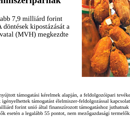
elmiszeriparnak
abb 7,9 milliárd forint
A döntések kipostázását a
Hivatal (MVH) megkezdte
enyújtott támogatási kérelmek alapján, a feldolgozóipari tevé
gényelhettek támogatást élelmiszer-feldolgozással kapcsola
illiárd forint unió által finanszírozott támogatáshoz juthatnak
ők esetén a legalább 55 pontot, nem mezőgazdasági termelők 