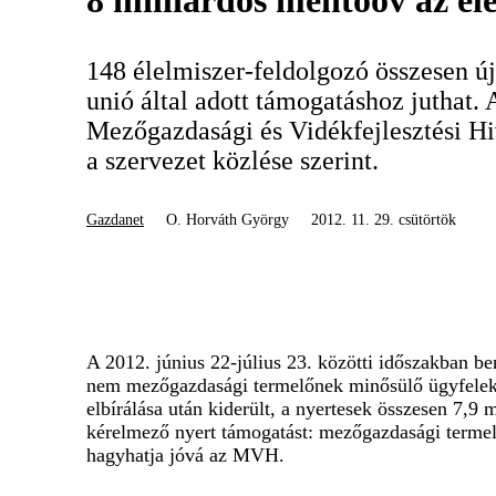
8 milliárdos mentőöv az él
148 élelmiszer-feldolgozó összesen új
unió által adott támogatáshoz juthat. 
Mezőgazdasági és Vidékfejlesztési 
a szervezet közlése szerint.
Gazdanet
O. Horváth György
2012. 11. 29. csütörtök
A 2012. június 22-július 23. közötti időszakban b
nem mezőgazdasági termelőnek minősülő ügyfelek i
elbírálása után kiderült, a nyertesek összesen 7,9 m
kérelmező nyert támogatást: mezőgazdasági termel
hagyhatja jóvá az MVH.