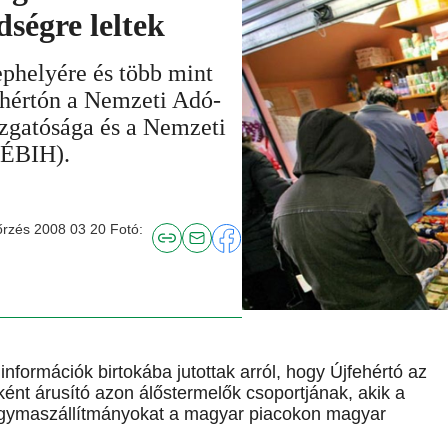
dségre leltek
ephelyére és több mint
ehértón a Nemzeti Adó-
zgatósága és a Nemzeti
NÉBIH).
őrzés 2008 03 20 Fotó:
információk birtokába jutottak arról, hogy Újfehértó az
ént árusító azon álőstermelők csoportjának, akik a
gymaszállítmányokat a magyar piacokon magyar