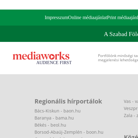
Impresszum
Online médiaajánlat
Print médiaajánl
A Szabad Föl
Portfóliónk minőségi ta
megjelenési lehetőséget
Regionális hírportálok
Vas - v
Veszpr
Bács-Kiskun - baon.hu
Zala - 
Baranya - bama.hu
Békés - beol.hu
Borsod-Abaúj-Zemplén - boon.hu
Közé