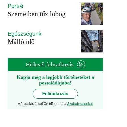
Portré
Szemeiben tűz lobog
Egészségünk
Málló idő
Hírlevél feliratkozás
Kapja meg a legjobb történeteket a
postaládájába!
Feliratkozás
A feliratkozással Ön elfogadta a
Szabályzatunkat