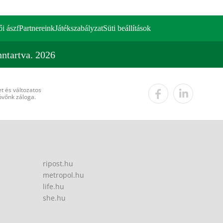
ői ászf
Partnereink
Játékszabályzat
Süti beállítások
ntartva. 2026
t és változatos
övőnk záloga.
ripost.hu
metropol.hu
life.hu
she.hu