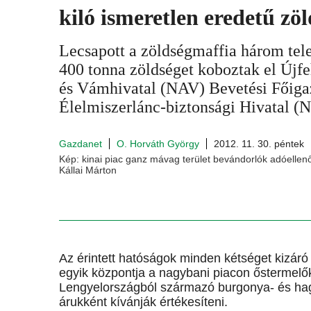
kiló ismeretlen eredetű zöl
Lecsapott a zöldségmaffia három tel
400 tonna zöldséget koboztak el Újf
és Vámhivatal (NAV) Bevetési Főiga
Élelmiszerlánc-biztonsági Hivatal (
Gazdanet
O. Horváth György
2012. 11. 30. péntek
Kép: kinai piac ganz mávag terület bevándorlók adóellen
Kállai Márton
Az érintett hatóságok minden kétséget kizáró 
egyik központja a nagybani piacon őstermelők
Lengyelországból származó burgonya- és ha
árukként kívánják értékesíteni.