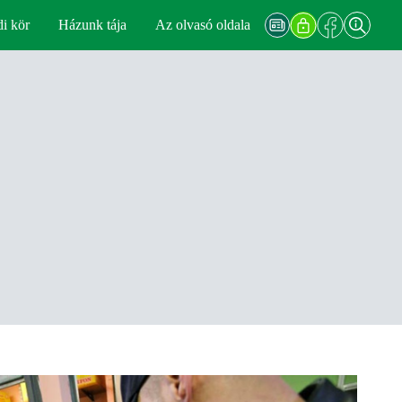
di kör
Házunk tája
Az olvasó oldala