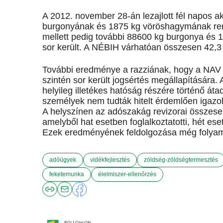
A 2012. november 28-án lezajlott fél napos 
burgonyának és 1875 kg vöröshagymának ren
mellett pedig további 88600 kg burgonya és 1
sor került. A NÉBIH várhatóan összesen 42,3 mi
További eredménye a razziának, hogy a NAV 
szintén sor került jogsértés megállapítására. 
helyileg illetékes hatóság részére történő áta
személyek nem tudták hitelt érdemlően igazoln
A helyszínen az adószakág revizorai összesen 
amelyből hat esetben foglalkoztatotti, hét e
Ezek eredményének feldolgozása még folya
adóügyek
vidékfejlesztés
zöldség-zöldségtermesztés
feketemunka
élelmiszer-ellenőrzés