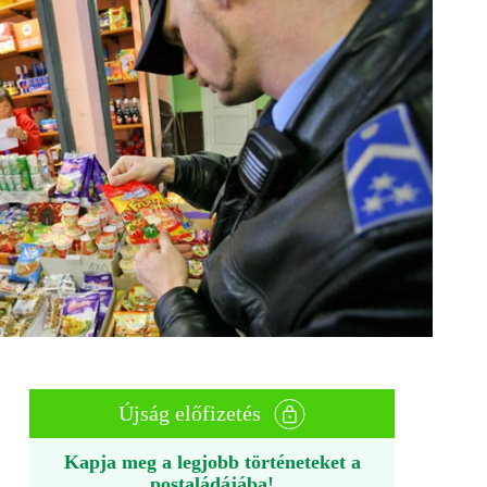
Újság előfizetés
Kapja meg a legjobb történeteket a
postaládájába!