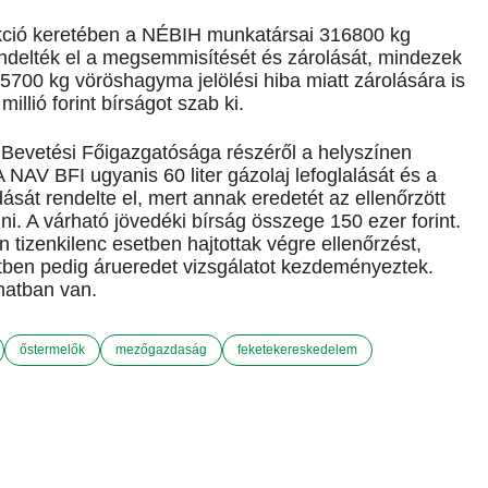
akció keretében a NÉBIH munkatársai 316800 kg
delték el a megsemmisítését és zárolását, mindezek
5700 kg vöröshagyma jelölési hiba miatt zárolására is
llió forint bírságot szab ki.
Bevetési Főigazgatósága részéről a helyszínen
A NAV BFI ugyanis 60 liter gázolaj lefoglalását és a
dását rendelte el, mert annak eredetét az ellenőrzött
i. A várható jövedéki bírság összege 150 ezer forint.
tizenkilenc esetben hajtottak végre ellenőrzést,
setben pedig árueredet vizsgálatot kezdeményeztek.
matban van.
őstermelők
mezőgazdaság
feketekereskedelem