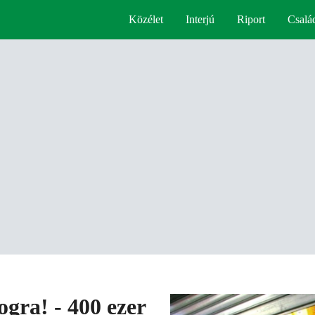
Közélet
Interjú
Riport
Csalá
gra! - 400 ezer