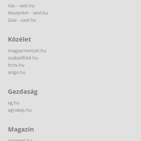
Vas - vaol.hu
Veszprém - veol.hu
Zala - zaol.hu
Közélet
magyarnemzet.hu
szabadfold.hu
hirtv.hu
origo.hu
Gazdaság
vg.hu
agrokep.hu
Magazin
astronet.hu