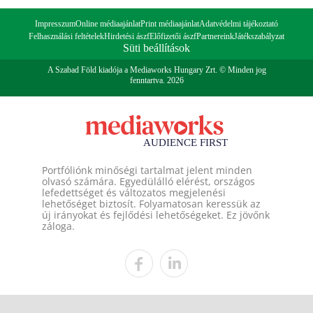
Impresszum
Online médiaajánlat
Print médiaajánlat
Adatvédelmi tájékoztató
Felhasználási feltételek
Hirdetési ászf
Előfizetői ászf
Partnereink
Játékszabályzat
Süti beállítások
A Szabad Föld kiadója a Mediaworks Hungary Zrt. © Minden jog
fenntartva. 2026
Portfóliónk minőségi tartalmat jelent minden
olvasó számára. Egyedülálló elérést, országos
lefedettséget és változatos megjelenési
lehetőséget biztosít. Folyamatosan keressük az
új irányokat és fejlődési lehetőségeket. Ez jövőnk
záloga.