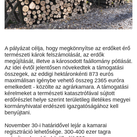
A pályázat célja, hogy megkönnyítse az erdőket érő
természeti károk felszámolását, az erdők
megújítását, illetve a károsodott faállomány pótlását.
Az idei évtől jelentősen növekedtek a támogatási
összegek, az eddigi hektáronkénti 873 eurós
maximálisan igénybe vehető összeg 2365 euróra
emelkedett - közölte az agrárkamara. A támogatási
kérelmeket a természeti katasztrófával sújtott
erdőrészlet helye szerint területileg illetékes megyei
kormányhivatal erdészeti igazgatóságához kell
benyújtani.
November 30-i határidővel lejár a kamarai
regisztráció lehetősége. 300-400 ezer tagra