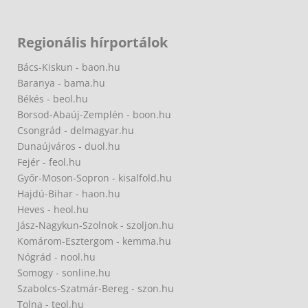
Regionális hírportálok
Bács-Kiskun - baon.hu
Baranya - bama.hu
Békés - beol.hu
Borsod-Abaúj-Zemplén - boon.hu
Csongrád - delmagyar.hu
Dunaújváros - duol.hu
Fejér - feol.hu
Győr-Moson-Sopron - kisalfold.hu
Hajdú-Bihar - haon.hu
Heves - heol.hu
Jász-Nagykun-Szolnok - szoljon.hu
Komárom-Esztergom - kemma.hu
Nógrád - nool.hu
Somogy - sonline.hu
Szabolcs-Szatmár-Bereg - szon.hu
Tolna - teol.hu