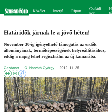
Családi
H
Közélet
Interjú
Riport
kör
tá
Határidők járnak le a jövő héten!
November 30-ig igényelhető támogatás az erdők
állományának, termőképességének helyreállításához,
eddig a napig lehet regisztrálni az új kamarába.
Gazdanet
O. Horváth György
2012. 11. 25.