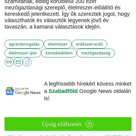
számítanak, eddig körülbelül 200 ezer
mezőgazdasági szereplő, élelmiszer-előállító és
kereskedő jelentkezett. Így ők szereztek jogot, hogy
választhatók és választók legyenek jövő év
tavaszán, a kamarai választások idején.
agrártámogatás
élelmiszer
erdészet-erdő
élelmiszer-ipar
kereskedelem
mezőgazdaság
A legfrissebb hírekért kövess minket
a
Szabadföld
Google News oldalán
is!
Újság előfizetés