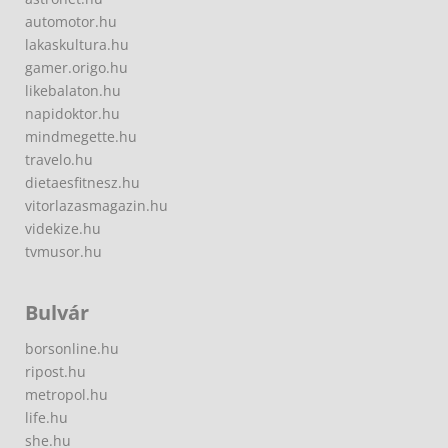
automotor.hu
lakaskultura.hu
gamer.origo.hu
likebalaton.hu
napidoktor.hu
mindmegette.hu
travelo.hu
dietaesfitnesz.hu
vitorlazasmagazin.hu
videkize.hu
tvmusor.hu
Bulvár
borsonline.hu
ripost.hu
metropol.hu
life.hu
she.hu