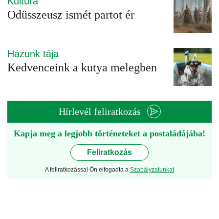
Kultúra
Odüsszeusz ismét partot ér
Házunk tája
Kedvenceink a kutya melegben
Hírlevél feliratkozás
Kapja meg a legjobb történeteket a postaládájába!
Feliratkozás
A feliratkozással Ön elfogadta a
Szabályzatunkat