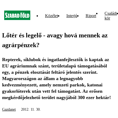
Családi
Közélet
Interjú
Riport
kör
Lőtér és legelő - avagy hová mennek az
agrárpénzek?
Repterek, síklubok és ingatlanfejlesztők is kaptak az
EU agráriumnak szánt, területalapú támogatásából
egy, a pénzek elosztását feltáró jelentés szerint.
Magyarországon az állam a legnagyobb
kedvezményezett, amely nemzeti parkok, katonai
gyakorlóterek után vett fel támogatást. Az erősen
megkérdőjelezhető terület nagyjából 300 ezer hektár!
Gazdanet
2012. 11. 30.