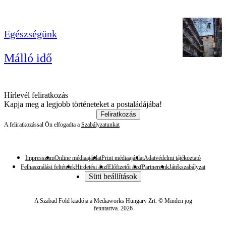
Egészségünk
Málló idő
Hírlevél feliratkozás
Kapja meg a legjobb történeteket a postaládájába!
Feliratkozás
A feliratkozással Ön elfogadta a
Szabályzatunkat
Impresszum
Online médiaajánlat
Print médiaajánlat
Adatvédelmi tájékoztató
Felhasználási feltételek
Hirdetési ászf
Előfizetői ászf
Partnereink
Játékszabályzat
Süti beállítások
A Szabad Föld kiadója a Mediaworks Hungary Zrt. © Minden jog
fenntartva. 2026