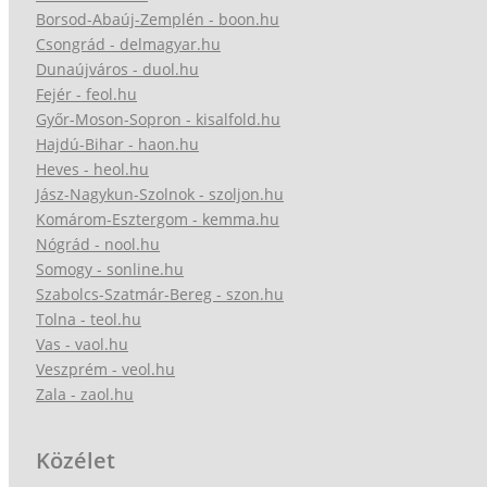
Borsod-Abaúj-Zemplén - boon.hu
Csongrád - delmagyar.hu
Dunaújváros - duol.hu
Fejér - feol.hu
Győr-Moson-Sopron - kisalfold.hu
Hajdú-Bihar - haon.hu
Heves - heol.hu
Jász-Nagykun-Szolnok - szoljon.hu
Komárom-Esztergom - kemma.hu
Nógrád - nool.hu
Somogy - sonline.hu
Szabolcs-Szatmár-Bereg - szon.hu
Tolna - teol.hu
Vas - vaol.hu
Veszprém - veol.hu
Zala - zaol.hu
Közélet