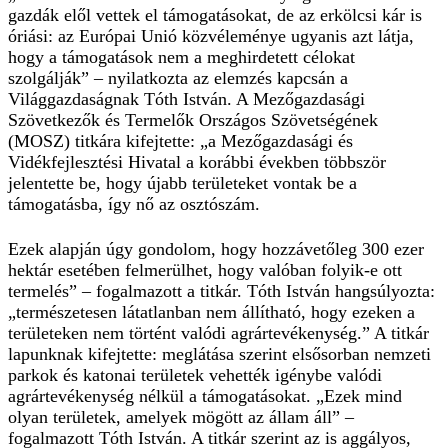
gazdák elől vettek el támogatásokat, de az erkölcsi kár is
óriási: az Európai Unió közvéleménye ugyanis azt látja,
hogy a támogatások nem a meghirdetett célokat
szolgálják” – nyilatkozta az elemzés kapcsán a
Világgazdaságnak Tóth István. A Mezőgazdasági
Szövetkezők és Termelők Országos Szövetségének
(MOSZ) titkára kifejtette: „a Mezőgazdasági és
Vidékfejlesztési Hivatal a korábbi években többször
jelentette be, hogy újabb területeket vontak be a
támogatásba, így nő az osztószám.
Ezek alapján úgy gondolom, hogy hozzávetőleg 300 ezer
hektár esetében felmerülhet, hogy valóban folyik-e ott
termelés” – fogalmazott a titkár. Tóth István hangsúlyozta:
„természetesen látatlanban nem állítható, hogy ezeken a
területeken nem történt valódi agrártevékenység.” A titkár
lapunknak kifejtette: meglátása szerint elsősorban nemzeti
parkok és katonai területek vehették igénybe valódi
agrártevékenység nélkül a támogatásokat. „Ezek mind
olyan területek, amelyek mögött az állam áll” –
fogalmazott Tóth István. A titkár szerint az is aggályos,