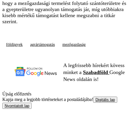
hogy a mezőgazdasági termelést folytató szántóterületre és
a gyepterületre ugyanolyan támogatás jár, míg utóbbiakra
kisebb mértékű támogatást kellene megszabni a titkár
szerint.
földügyek
agrártámogatás
mezőgazdaság
A legfrissebb hírekért kövess
minket a
Szabadföld
Google
News oldalán is!
Újság előfizetés
Kapja meg a legjobb történeteket a postaládájába!
Digitális lap
Nyomtatott lap