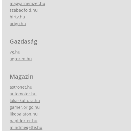
magyarnemzet.hu
szabadfold.hu
hirtv.hu
origo.hu
Gazdaság
vg.hu
agrokep.hu
Magazin
astronet.hu
automotor.hu
lakaskultura.hu
gamer.origo.hu
likebalaton.hu
napidoktor.hu
mindmegette.hu