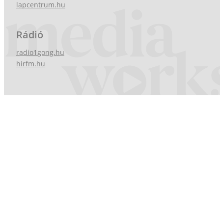
lapcentrum.hu
Rádió
radio1gong.hu
hirfm.hu