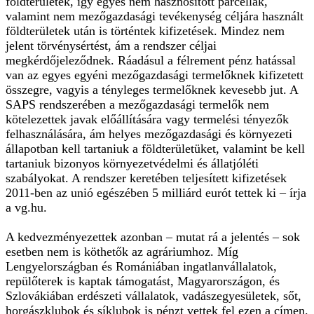
földterületek, így egyes nem hasznosított parcellák,
valamint nem mezőgazdasági tevékenység céljára használt
földterületek után is történtek kifizetések. Mindez nem
jelent törvénysértést, ám a rendszer céljai
megkérdőjeleződnek. Ráadásul a félrement pénz hatással
van az egyes egyéni mezőgazdasági termelőknek kifizetett
összegre, vagyis a tényleges termelőknek kevesebb jut. A
SAPS rendszerében a mezőgazdasági termelők nem
kötelezettek javak előállítására vagy termelési tényezők
felhasználására, ám helyes mezőgazdasági és környezeti
állapotban kell tartaniuk a földterületüket, valamint be kell
tartaniuk bizonyos környezetvédelmi és állatjóléti
szabályokat. A rendszer keretében teljesített kifizetések
2011-ben az unió egészében 5 milliárd eurót tettek ki
– írja
a vg.hu.
A kedvezményezettek azonban – mutat rá a jelentés – sok
esetben nem is köthetők az agráriumhoz. Míg
Lengyelországban és Romániában ingatlanvállalatok,
repülőterek is kaptak támogatást, Magyarországon, és
Szlovákiában erdészeti vállalatok, vadászegyesületek, sőt,
horgászklubok és síklubok is pénzt vettek fel ezen a címen.