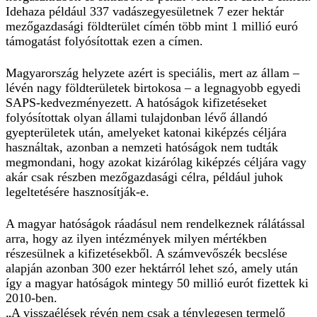
Idehaza például 337 vadászegyesületnek 7 ezer hektár
mezőgazdasági földterület címén több mint 1 millió euró
támogatást folyósítottak ezen a címen.
Magyarország helyzete azért is speciális, mert az állam –
lévén nagy földterületek birtokosa – a legnagyobb egyedi
SAPS-kedvezményezett. A hatóságok kifizetéseket
folyósítottak olyan állami tulajdonban lévő állandó
gyepterületek után, amelyeket katonai kiképzés céljára
használtak, azonban a nemzeti hatóságok nem tudták
megmondani, hogy azokat kizárólag kiképzés céljára vagy
akár csak részben mezőgazdasági célra, például juhok
legeltetésére hasznosítják-e.
A magyar hatóságok ráadásul nem rendelkeznek rálátással
arra, hogy az ilyen intézmények milyen mértékben
részesülnek a kifizetésekből. A számvevőszék becslése
alapján azonban 300 ezer hektárról lehet szó, amely után
így a magyar hatóságok mintegy 50 millió eurót fizettek ki
2010-ben.
„A visszaélések révén nem csak a ténylegesen termelő