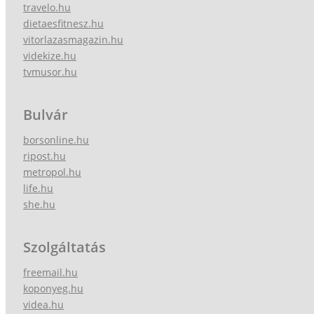
travelo.hu
dietaesfitnesz.hu
vitorlazasmagazin.hu
videkize.hu
tvmusor.hu
Bulvár
borsonline.hu
ripost.hu
metropol.hu
life.hu
she.hu
Szolgáltatás
freemail.hu
koponyeg.hu
videa.hu