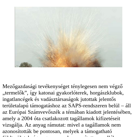
Mezőgazdasági tevékenységet ténylegesen nem végző
„termelők”, így katonai gyakorlóterek, horgászklubok,
ingatlancégek és vadásztársaságok jutottak jelentős
területalapú támogatáshoz az SAPS-rendszeren belül – áll
az Európai Számvevőszék a témában kiadott jelentésében,
amely a 2004 óta csatlakozott tagállamok kifizetéseit
vizsgálja. Az anyag rámutat: mivel a tagállamok nem
azonosították be pontosan, melyek a támogatható