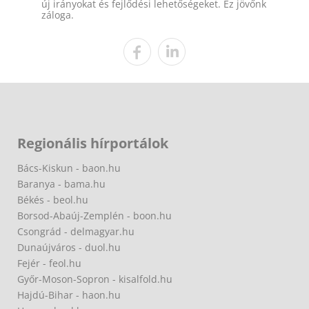
új irányokat és fejlődési lehetőségeket. Ez jövőnk
záloga.
Regionális hírportálok
Bács-Kiskun - baon.hu
Baranya - bama.hu
Békés - beol.hu
Borsod-Abaúj-Zemplén - boon.hu
Csongrád - delmagyar.hu
Dunaújváros - duol.hu
Fejér - feol.hu
Győr-Moson-Sopron - kisalfold.hu
Hajdú-Bihar - haon.hu