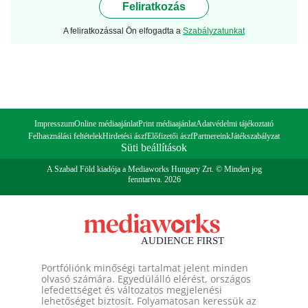
Feliratkozás
A feliratkozással Ön elfogadta a
Szabályzatunkat
Impresszum
Online médiaajánlat
Print médiaajánlat
Adatvédelmi tájékoztató
Felhasználási feltételek
Hirdetési ászf
Előfizetői ászf
Partnereink
Játékszabályzat
Süti beállítások
A Szabad Föld kiadója a Mediaworks Hungary Zrt. © Minden jog
fenntartva. 2026
Portfóliónk minőségi tartalmat jelent minden
olvasó számára. Egyedülálló elérést, országos
lefedettséget és változatos megjelenési
lehetőséget biztosít. Folyamatosan keressük az