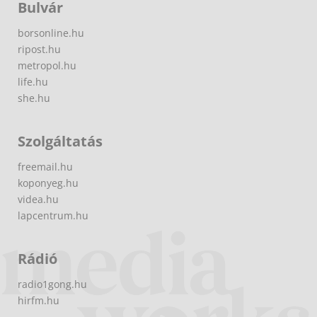
Bulvár
borsonline.hu
ripost.hu
metropol.hu
life.hu
she.hu
Szolgáltatás
freemail.hu
koponyeg.hu
videa.hu
lapcentrum.hu
Rádió
radio1gong.hu
hirfm.hu