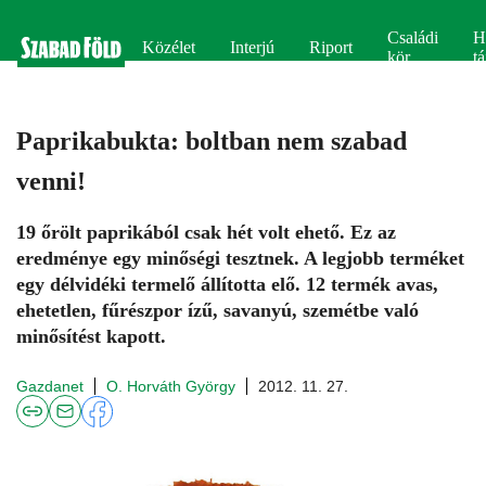
Családi
H
Közélet
Interjú
Riport
kör
tá
Paprikabukta: boltban nem szabad
venni!
19 őrölt paprikából csak hét volt ehető. Ez az
eredménye egy minőségi tesztnek. A legjobb terméket
egy délvidéki termelő állította elő. 12 termék avas,
ehetetlen, fűrészpor ízű, savanyú, szemétbe való
minősítést kapott.
Gazdanet
O. Horváth György
2012. 11. 27.