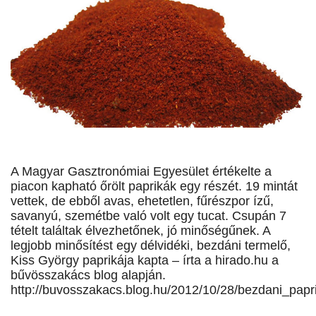
A Magyar Gasztronómiai Egyesület értékelte a
piacon kapható őrölt paprikák egy részét. 19 mintát
vettek, de ebből avas, ehetetlen, fűrészpor ízű,
savanyú, szemétbe való volt egy tucat. Csupán 7
tételt találtak élvezhetőnek, jó minőségűnek. A
legjobb minősítést egy délvidéki, bezdáni termelő,
Kiss György paprikája kapta – írta a hirado.hu a
bűvösszakács blog alapján.
http://buvosszakacs.blog.hu/2012/10/28/bezdani_papr