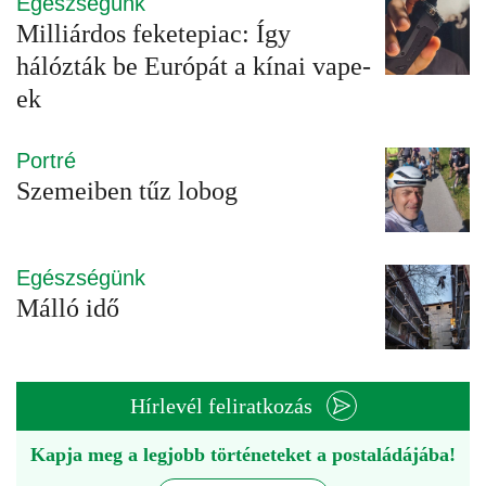
Egészségünk
Milliárdos feketepiac: Így
hálózták be Európát a kínai vape-
ek
Portré
Szemeiben tűz lobog
Egészségünk
Málló idő
Hírlevél feliratkozás
Kapja meg a legjobb történeteket a postaládájába!