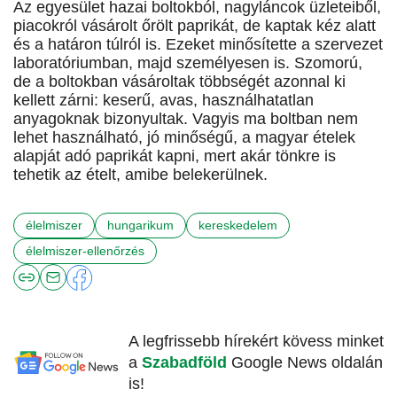
Az egyesület hazai boltokból, nagyláncok üzleteiből,
piacokról vásárolt őrölt paprikát, de kaptak kéz alatt
és a határon túlról is. Ezeket minősítette a szervezet
laboratóriumban, majd személyesen is. Szomorú,
de a boltokban vásároltak többségét azonnal ki
kellett zárni: keserű, avas, használhatatlan
anyagoknak bizonyultak. Vagyis ma boltban nem
lehet használható, jó minőségű, a magyar ételek
alapját adó paprikát kapni, mert akár tönkre is
tehetik az ételt, amibe belekerülnek.
élelmiszer
hungarikum
kereskedelem
élelmiszer-ellenőrzés
A legfrissebb hírekért kövess minket
a
Szabadföld
Google News oldalán
is!