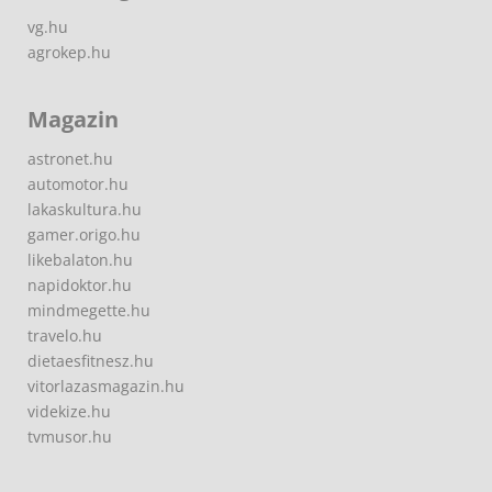
vg.hu
agrokep.hu
Magazin
astronet.hu
automotor.hu
lakaskultura.hu
gamer.origo.hu
likebalaton.hu
napidoktor.hu
mindmegette.hu
travelo.hu
dietaesfitnesz.hu
vitorlazasmagazin.hu
videkize.hu
tvmusor.hu