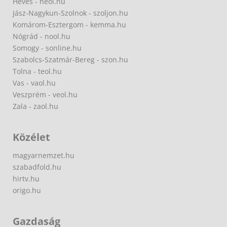
Heves - heol.hu
Jász-Nagykun-Szolnok - szoljon.hu
Komárom-Esztergom - kemma.hu
Nógrád - nool.hu
Somogy - sonline.hu
Szabolcs-Szatmár-Bereg - szon.hu
Tolna - teol.hu
Vas - vaol.hu
Veszprém - veol.hu
Zala - zaol.hu
Közélet
magyarnemzet.hu
szabadfold.hu
hirtv.hu
origo.hu
Gazdaság