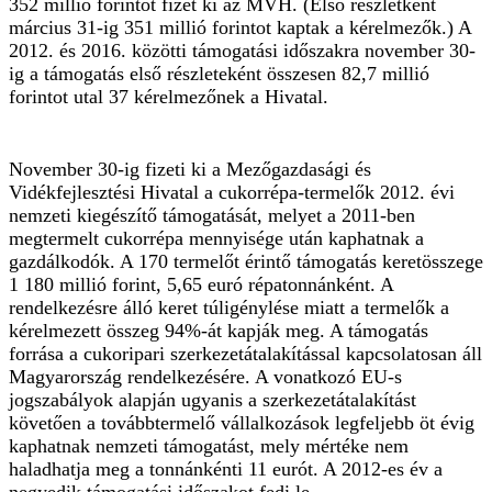
352 millió forintot fizet ki az MVH. (Első részletként
március 31-ig 351 millió forintot kaptak a kérelmezők.) A
2012. és 2016. közötti támogatási időszakra november 30-
ig a támogatás első részleteként összesen 82,7 millió
forintot utal 37 kérelmezőnek a Hivatal.
November 30-ig fizeti ki a Mezőgazdasági és
Vidékfejlesztési Hivatal a cukorrépa-termelők 2012. évi
nemzeti kiegészítő támogatását, melyet a 2011-ben
megtermelt cukorrépa mennyisége után kaphatnak a
gazdálkodók. A 170 termelőt érintő támogatás keretösszege
1 180 millió forint, 5,65 euró répatonnánként. A
rendelkezésre álló keret túligénylése miatt a termelők a
kérelmezett összeg 94%-át kapják meg. A támogatás
forrása a cukoripari szerkezetátalakítással kapcsolatosan áll
Magyarország rendelkezésére. A vonatkozó EU-s
jogszabályok alapján ugyanis a szerkezetátalakítást
követően a továbbtermelő vállalkozások legfeljebb öt évig
kaphatnak nemzeti támogatást, mely mértéke nem
haladhatja meg a tonnánkénti 11 eurót. A 2012-es év a