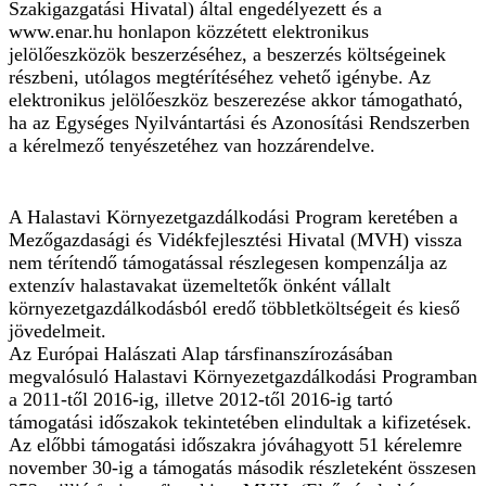
Szakigazgatási Hivatal) által engedélyezett és a
www.enar.hu honlapon közzétett elektronikus
jelölőeszközök beszerzéséhez, a beszerzés költségeinek
részbeni, utólagos megtérítéséhez vehető igénybe. Az
elektronikus jelölőeszköz beszerezése akkor támogatható,
ha az Egységes Nyilvántartási és Azonosítási Rendszerben
a kérelmező tenyészetéhez van hozzárendelve.
A Halastavi Környezetgazdálkodási Program keretében a
Mezőgazdasági és Vidékfejlesztési Hivatal (MVH) vissza
nem térítendő támogatással részlegesen kompenzálja az
extenzív halastavakat üzemeltetők önként vállalt
környezetgazdálkodásból eredő többletköltségeit és kieső
jövedelmeit.
Az Európai Halászati Alap társfinanszírozásában
megvalósuló Halastavi Környezetgazdálkodási Programban
a 2011-től 2016-ig, illetve 2012-től 2016-ig tartó
támogatási időszakok tekintetében elindultak a kifizetések.
Az előbbi támogatási időszakra jóváhagyott 51 kérelemre
november 30-ig a támogatás második részleteként összesen