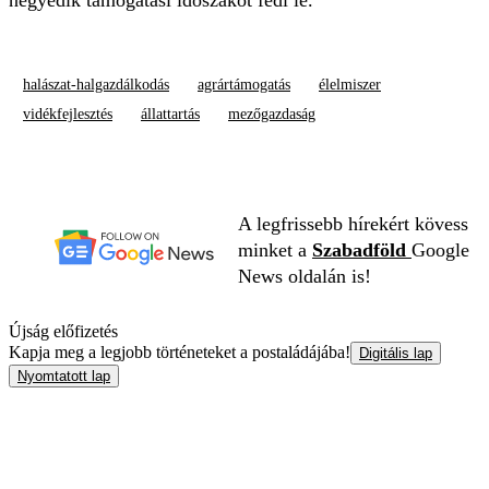
negyedik támogatási időszakot fedi le.
halászat-halgazdálkodás
agrártámogatás
élelmiszer
vidékfejlesztés
állattartás
mezőgazdaság
A legfrissebb hírekért kövess
minket a
Szabadföld
Google
News oldalán is!
Újság előfizetés
Kapja meg a legjobb történeteket a postaládájába!
Digitális lap
Nyomtatott lap