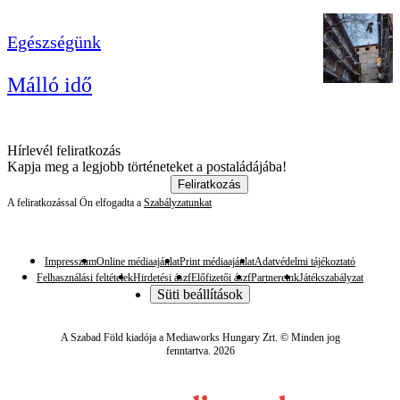
Egészségünk
Málló idő
Hírlevél feliratkozás
Kapja meg a legjobb történeteket a postaládájába!
Feliratkozás
A feliratkozással Ön elfogadta a
Szabályzatunkat
Impresszum
Online médiaajánlat
Print médiaajánlat
Adatvédelmi tájékoztató
Felhasználási feltételek
Hirdetési ászf
Előfizetői ászf
Partnereink
Játékszabályzat
Süti beállítások
A Szabad Föld kiadója a Mediaworks Hungary Zrt. © Minden jog
fenntartva. 2026