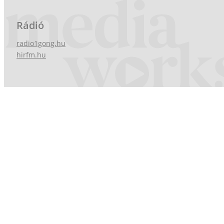
Rádió
radio1gong.hu
hirfm.hu