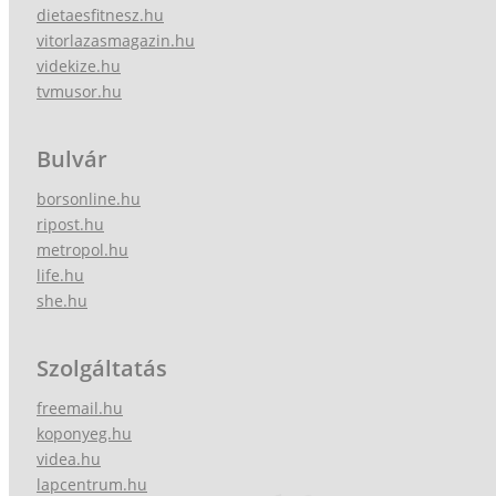
dietaesfitnesz.hu
vitorlazasmagazin.hu
videkize.hu
tvmusor.hu
Bulvár
borsonline.hu
ripost.hu
metropol.hu
life.hu
she.hu
Szolgáltatás
freemail.hu
koponyeg.hu
videa.hu
lapcentrum.hu