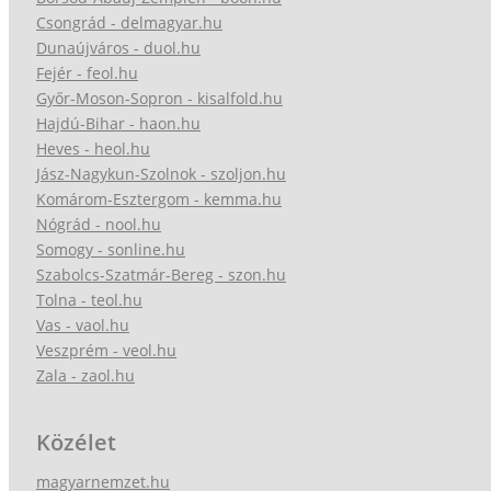
Csongrád - delmagyar.hu
Dunaújváros - duol.hu
Fejér - feol.hu
Győr-Moson-Sopron - kisalfold.hu
Hajdú-Bihar - haon.hu
Heves - heol.hu
Jász-Nagykun-Szolnok - szoljon.hu
Komárom-Esztergom - kemma.hu
Nógrád - nool.hu
Somogy - sonline.hu
Szabolcs-Szatmár-Bereg - szon.hu
Tolna - teol.hu
Vas - vaol.hu
Veszprém - veol.hu
Zala - zaol.hu
Közélet
magyarnemzet.hu