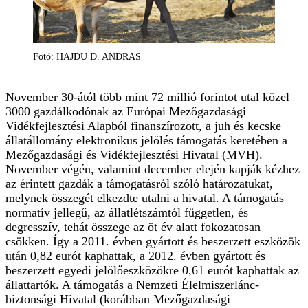
Fotó: HAJDU D. ANDRAS
November 30-ától több mint 72 millió forintot utal közel
3000 gazdálkodónak az Európai Mezőgazdasági
Vidékfejlesztési Alapból finanszírozott, a juh és kecske
állatállomány elektronikus jelölés támogatás keretében a
Mezőgazdasági és Vidékfejlesztési Hivatal (MVH).
November végén, valamint december elején kapják kézhez
az érintett gazdák a támogatásról szóló határozatukat,
melynek összegét elkezdte utalni a hivatal. A támogatás
normatív jellegű, az állatlétszámtól független, és
degresszív, tehát összege az öt év alatt fokozatosan
csökken. Így a 2011. évben gyártott és beszerzett eszközök
után 0,82 eurót kaphattak, a 2012. évben gyártott és
beszerzett egyedi jelölőeszközökre 0,61 eurót kaphattak az
állattartók. A támogatás a Nemzeti Élelmiszerlánc-
biztonsági Hivatal (korábban Mezőgazdasági