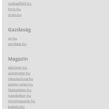
szabadfold.hu
hirtv.hu
origo.hu
Gazdaság
vg.hu
agrokep.hu
Magazin
astronet.hu
automotor.hu
lakaskultura.hu
gamer.origo.hu
likebalaton.hu
napidoktor.hu
mindmegette.hu
travelo.hu