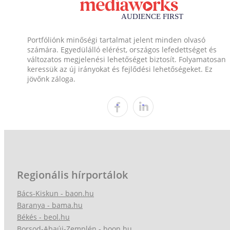
Portfóliónk minőségi tartalmat jelent minden olvasó
számára. Egyedülálló elérést, országos lefedettséget és
változatos megjelenési lehetőséget biztosít. Folyamatosan
keressük az új irányokat és fejlődési lehetőségeket. Ez
jövőnk záloga.
Regionális hírportálok
Bács-Kiskun - baon.hu
Baranya - bama.hu
Békés - beol.hu
Borsod-Abaúj-Zemplén - boon.hu