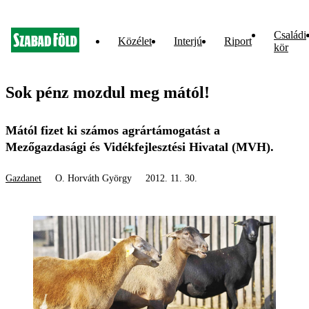
Családi
Közélet
Interjú
Riport
kör
Sok pénz mozdul meg mától!
Mától fizet ki számos agrártámogatást a
Mezőgazdasági és Vidékfejlesztési Hivatal (MVH).
Gazdanet
O. Horváth György
2012. 11. 30.