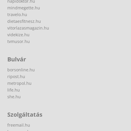
napidoktor.hu
mindmegette.hu
travelo.hu
dietaesfitnesz.hu
vitorlazasmagazin.hu
videkize.hu
tvmusor.hu
Bulvár
borsonline.hu
ripost.hu
metropol.hu
life.hu
she.hu
Szolgáltatás
freemail.hu