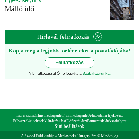
Egészségünk
Málló idő
Hírlevél feliratkozás
Kapja meg a legjobb történeteket a postaládájába!
Feliratkozás
A feliratkozással Ön elfogadta a
Szabályzatunkat
Impresszum
Online médiaajánlat
Print médiaajánlat
Adatvédelmi tájékoztató
Felhasználási feltételek
Hirdetési ászf
Előfizetői ászf
Partnereink
Játékszabályzat
Süti beállítások
A Szabad Föld kiadója a Mediaworks Hungary Zrt. © Minden jog