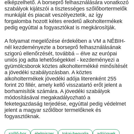
elképzelhető. A borseprő felhasználására vonatkozó
szabályok kijátszói a tisztességes szőlőbortermelők
munkáját és piacait veszélyeztetik, az így
forgalomba hozott kétes eredetű alkoholtermékek
pedig egyúttal a fogyasztókat is megkárosítják.
A folyamat megelőzése érdekében a VM a NÉBIH-
nél kezdeményezte a borseprő felhasználásának
szigorú ellenőrzését, továbbá – élve az európai
uniós jog adta lehetőségekkel - kezdeményezi a
gyümölcsborok köztes alkoholtermékké minősítését
a jövedéki szabályozásban. A köztes
alkoholtermékek jövedéki adója literenként 255
forint 20 fillér, amely kellő visszatartó erőt jelent a
borhamisítók számára. A jövedéki szabályok
módosításával megakadályozható a
feketegazdaság terjedése, egyúttal pedig védelmet
jelent a magyar szőlőbor termelőknek és
fogyasztóknak.
szőlő-bor
élelmiszer
tokaj-hegyalja
adóügyek