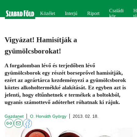
Családi
H
Közélet
Interjú
Riport
kör
tá
Vigyázat! Hamisítják a
gyümölcsborokat!
A forgalomban lévő és terjedőben lévő
gyümölcsborok egy részét borseprővel hamisítják,
ezért az agrártárca kezdeményezi a gyümölcsborok
köztes alkoholtermékké alakítását. Ez egyben azt is
jelenti, hogy eltűnhetnek e termékek a boltokból,
ugyanis számottevő adóterhet róhatnak ki rájuk.
Gazdanet
O. Horváth György
2013. 02. 18.