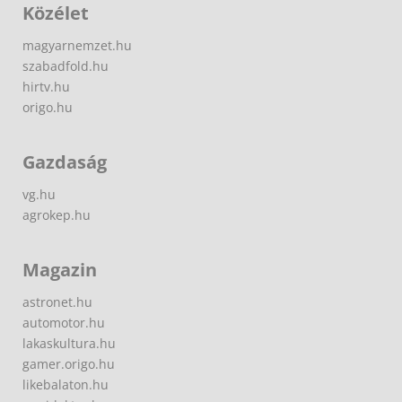
Közélet
magyarnemzet.hu
szabadfold.hu
hirtv.hu
origo.hu
Gazdaság
vg.hu
agrokep.hu
Magazin
astronet.hu
automotor.hu
lakaskultura.hu
gamer.origo.hu
likebalaton.hu