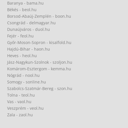
Baranya - bama.hu
Békés - beol.hu
Borsod-Abaúj-Zemplén - boon.hu
Csongrád - delmagyar.hu
Dunaújváros - duol.hu
Fejér - feol.hu
Győr-Moson-Sopron - kisalfold.hu
Hajdú-Bihar - haon.hu
Heves - heol.hu
Jász-Nagykun-Szolnok - szoljon.hu
Komárom-Esztergom - kemma.hu
Nógrád - nool.hu
Somogy - sonline.hu
Szabolcs-Szatmár-Bereg - szon.hu
Tolna - teol.hu
Vas - vaol.hu
Veszprém - veol.hu
Zala - zaol.hu