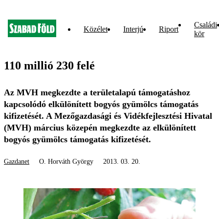
Családi
Közélet
Interjú
Riport
kör
110 millió 230 felé
Az MVH megkezdte a területalapú támogatáshoz
kapcsolódó elkülönített bogyós gyümölcs támogatás
kifizetését. A Mezőgazdasági és Vidékfejlesztési Hivatal
(MVH) március közepén megkezdte az elkülönített
bogyós gyümölcs támogatás kifizetését.
Gazdanet
O. Horváth György
2013. 03. 20.