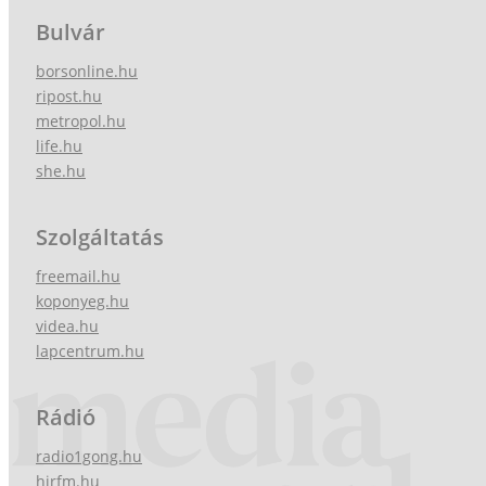
Bulvár
borsonline.hu
ripost.hu
metropol.hu
life.hu
she.hu
Szolgáltatás
freemail.hu
koponyeg.hu
videa.hu
lapcentrum.hu
Rádió
radio1gong.hu
hirfm.hu