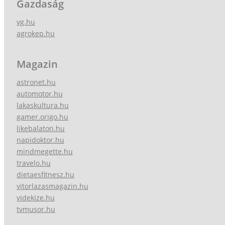
Gazdaság
vg.hu
agrokep.hu
Magazin
astronet.hu
automotor.hu
lakaskultura.hu
gamer.origo.hu
likebalaton.hu
napidoktor.hu
mindmegette.hu
travelo.hu
dietaesfitnesz.hu
vitorlazasmagazin.hu
videkize.hu
tvmusor.hu