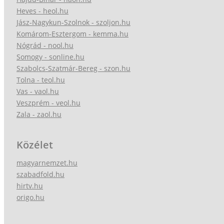
Heves - heol.hu
Jász-Nagykun-Szolnok - szoljon.hu
Komárom-Esztergom - kemma.hu
Nógrád - nool.hu
Somogy - sonline.hu
Szabolcs-Szatmár-Bereg - szon.hu
Tolna - teol.hu
Vas - vaol.hu
Veszprém - veol.hu
Zala - zaol.hu
Közélet
magyarnemzet.hu
szabadfold.hu
hirtv.hu
origo.hu