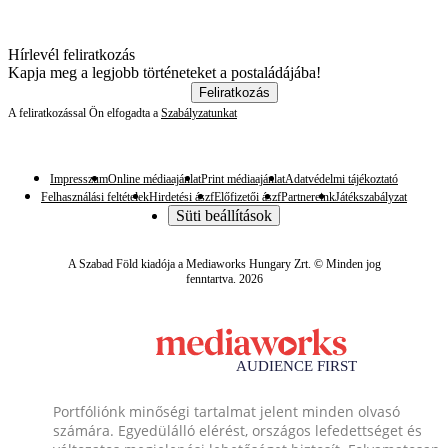
Hírlevél feliratkozás
Kapja meg a legjobb történeteket a postaládájába!
Feliratkozás
A feliratkozással Ön elfogadta a
Szabályzatunkat
Impresszum
Online médiaajánlat
Print médiaajánlat
Adatvédelmi tájékoztató
Felhasználási feltételek
Hirdetési ászf
Előfizetői ászf
Partnereink
Játékszabályzat
Süti beállítások
A Szabad Föld kiadója a Mediaworks Hungary Zrt. © Minden jog
fenntartva. 2026
Portfóliónk minőségi tartalmat jelent minden olvasó
számára. Egyedülálló elérést, országos lefedettséget és