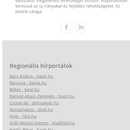
változatos megjelenési lehetőséget biztosít. Folyamatosan
keressük az új irányokat és fejlődési lehetőségeket. Ez
jövőnk záloga.
Regionális hírportálok
Bács-Kiskun - baon.hu
Baranya - bama.hu
Békés - beol.hu
Borsod-Abaúj-Zemplén - boon.hu
Csongrád - delmagyar.hu
Dunaújváros - duol.hu
Fejér - feol.hu
Győr-Moson-Sopron - kisalfold.hu
Hajdú-Bihar - haon.hu