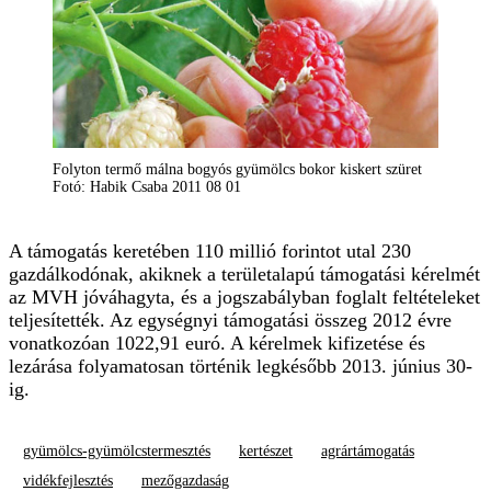
Folyton termő málna bogyós gyümölcs bokor kiskert szüret
Fotó: Habik Csaba 2011 08 01
A támogatás keretében 110 millió forintot utal 230
gazdálkodónak, akiknek a területalapú támogatási kérelmét
az MVH jóváhagyta, és a jogszabályban foglalt feltételeket
teljesítették. Az egységnyi támogatási összeg 2012 évre
vonatkozóan 1022,91 euró. A kérelmek kifizetése és
lezárása folyamatosan történik legkésőbb 2013. június 30-
ig.
gyümölcs-gyümölcstermesztés
kertészet
agrártámogatás
vidékfejlesztés
mezőgazdaság