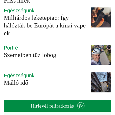
Friss hírek
Egészségünk
Milliárdos feketepiac: Így
hálózták be Európát a kínai vape-
ek
Portré
Szemeiben tűz lobog
Egészségünk
Málló idő
Hírlevél feliratkozás