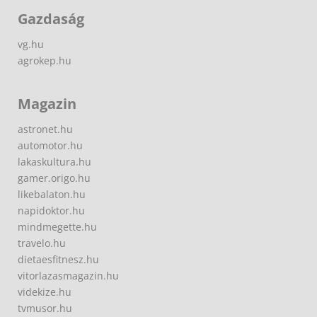
Gazdaság
vg.hu
agrokep.hu
Magazin
astronet.hu
automotor.hu
lakaskultura.hu
gamer.origo.hu
likebalaton.hu
napidoktor.hu
mindmegette.hu
travelo.hu
dietaesfitnesz.hu
vitorlazasmagazin.hu
videkize.hu
tvmusor.hu