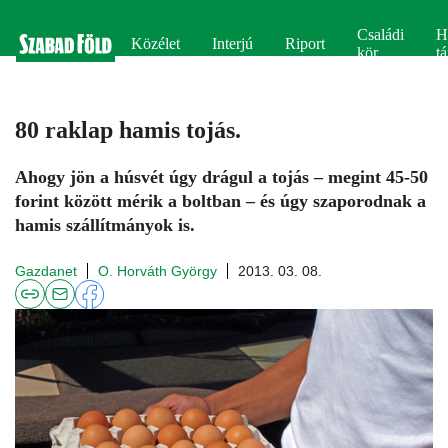
Családi
H
Közélet
Interjú
Riport
kör
tá
80 raklap hamis tojás.
Ahogy jön a húsvét úgy drágul a tojás – megint 45-50
forint között mérik a boltban – és úgy szaporodnak a
hamis szállítmányok is.
Gazdanet
O. Horváth György
2013. 03. 08.