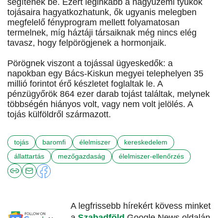
segítenek be. Ezért leginkább a nagyüzemi tyúkok
tojásaira hagyatkozhatunk, ők ugyanis melegben
megfelelő fényprogram mellett folyamatosan
termelnek, míg háztáji társaiknak még nincs elég
tavasz, hogy felpörögjenek a hormonjaik.
Pörögnek viszont a tojással ügyeskedők: a
napokban egy Bács-Kiskun megyei telephelyen 35
millió forintot érő készletet foglaltak le. A
pénzügyőrök 864 ezer darab tojást találtak, melynek
többségén hiányos volt, vagy nem volt jelölés. A
tojás külföldről származott.
tojás
baromfi
élelmiszer
kereskedelem
állattartás
mezőgazdaság
élelmiszer-ellenőrzés
A legfrissebb hírekért kövess minket
a
Szabadföld
Google News oldalán