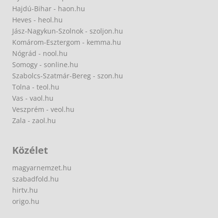
Hajdú-Bihar - haon.hu
Heves - heol.hu
Jász-Nagykun-Szolnok - szoljon.hu
Komárom-Esztergom - kemma.hu
Nógrád - nool.hu
Somogy - sonline.hu
Szabolcs-Szatmár-Bereg - szon.hu
Tolna - teol.hu
Vas - vaol.hu
Veszprém - veol.hu
Zala - zaol.hu
Közélet
magyarnemzet.hu
szabadfold.hu
hirtv.hu
origo.hu