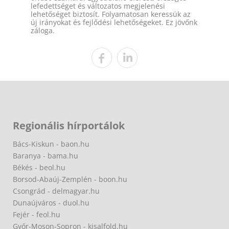
lefedettséget és változatos megjelenési
lehetőséget biztosít. Folyamatosan keressük az
új irányokat és fejlődési lehetőségeket. Ez jövőnk
záloga.
Regionális hírportálok
Bács-Kiskun - baon.hu
Baranya - bama.hu
Békés - beol.hu
Borsod-Abaúj-Zemplén - boon.hu
Csongrád - delmagyar.hu
Dunaújváros - duol.hu
Fejér - feol.hu
Győr-Moson-Sopron - kisalfold.hu