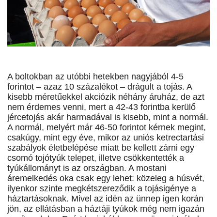
A boltokban az utóbbi hetekben nagyjából 4-5
forintot – azaz 10 százalékot – drágult a tojás. A
kisebb méretűekkel akciózik néhány áruház, de azt
nem érdemes venni, mert a 42-43 forintba kerülő
jércetojás akár harmadával is kisebb, mint a normál.
A normál, melyért már 46-50 forintot kérnek megint,
csakúgy, mint egy éve, mikor az uniós ketrectartási
szabályok életbelépése miatt be kellett zárni egy
csomó tojótyúk telepet, illetve csökkentették a
tyúkállományt is az országban. A mostani
áremelkedés oka csak egy lehet: közeleg a húsvét,
ilyenkor szinte megkétszereződik a tojásigénye a
háztartásoknak. Mivel az idén az ünnep igen korán
jön, az ellátásban a háztáji tyúkok még nem igazán