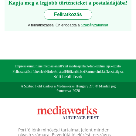
Kapja meg a legjobb történeteket a postaládájába!
Feliratkozás
A feliratkozással Ön elfogadta a
Szabályzatunkat
Impresszum
Online médiaajánlat
Print médiaajánlat
Adatvédelmi tájékoztató
Felhasználási feltételek
Hirdetési ászf
Előfizetői ászf
Partnereink
Játékszabályzat
Süti beállítások
A Szabad Föld kiadója a Mediaworks Hungary Zrt. © Minden jog
fenntartva. 2026
Portfóliónk minőségi tartalmat jelent minden
olvasó számára. Egyedülálló elérést, országos