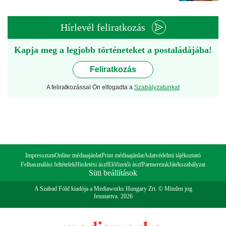
Hírlevél feliratkozás
Kapja meg a legjobb történeteket a postaládájába!
Feliratkozás
A feliratkozással Ön elfogadta a
Szabályzatunkat
Impresszum
Online médiaajánlat
Print médiaajánlat
Adatvédelmi tájékoztató
Felhasználási feltételek
Hirdetési ászf
Előfizetői ászf
Partnereink
Játékszabályzat
Süti beállítások
A Szabad Föld kiadója a Mediaworks Hungary Zrt. © Minden jog
fenntartva. 2026