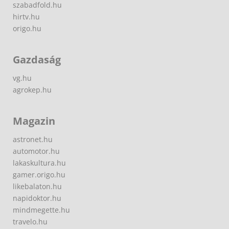
szabadfold.hu
hirtv.hu
origo.hu
Gazdaság
vg.hu
agrokep.hu
Magazin
astronet.hu
automotor.hu
lakaskultura.hu
gamer.origo.hu
likebalaton.hu
napidoktor.hu
mindmegette.hu
travelo.hu