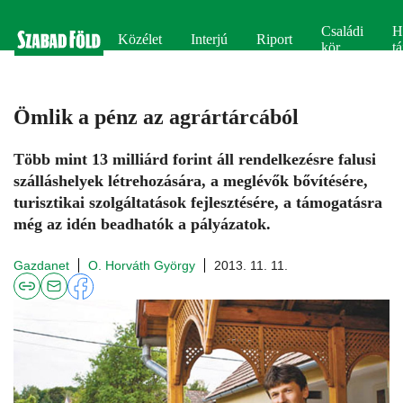
Családi
H
Közélet
Interjú
Riport
kör
tá
Ömlik a pénz az agrártárcából
Több mint 13 milliárd forint áll rendelkezésre falusi
szálláshelyek létrehozására, a meglévők bővítésére,
turisztikai szolgáltatások fejlesztésére, a támogatásra
még az idén beadhatók a pályázatok.
Gazdanet
O. Horváth György
2013. 11. 11.