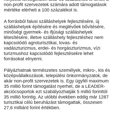
non-profit szervezetek számára adott támogatások
mértéke elérheti a 100 százalékot is.
A forrásból falusi szálláshelyek fejlesztésére, új
szálláshelyek építésére és meglévőek bővítésére,
minőségi gyermek- és ifjúsági szálláshelyek
létesítésére, illetve szálláshely fejlesztéshez nem
kapcsolódó agroturisztikai, lovas- és
vadászturizmus, erdei- és horgászturizmus, vízi
turizmushoz kapcsolódó fejlesztésekre lehet
forrásokat elnyerni.
Pályázhatnak természetes személyek, mikro-, kis és
középvállalkozások, települési önkormányzatok, de
akár non-profit szervezetek is. Egy ügyfél maximum
35 millió forint támogatást nyerhet, de a LEADER-
akciócsoportok ezt szabályozhatják 5 millió forinttól
35 millió forintig. Az utóbbi években eddig már 1287
turisztikai célú beruházást támogattak, összesen
27,6 milliárd forint értékben.