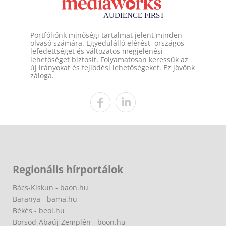
Portfóliónk minőségi tartalmat jelent minden
olvasó számára. Egyedülálló elérést, országos
lefedettséget és változatos megjelenési
lehetőséget biztosít. Folyamatosan keressük az
új irányokat és fejlődési lehetőségeket. Ez jövőnk
záloga.
Regionális hírportálok
Bács-Kiskun - baon.hu
Baranya - bama.hu
Békés - beol.hu
Borsod-Abaúj-Zemplén - boon.hu