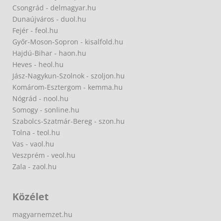
Csongrád - delmagyar.hu
Dunaújváros - duol.hu
Fejér - feol.hu
Győr-Moson-Sopron - kisalfold.hu
Hajdú-Bihar - haon.hu
Heves - heol.hu
Jász-Nagykun-Szolnok - szoljon.hu
Komárom-Esztergom - kemma.hu
Nógrád - nool.hu
Somogy - sonline.hu
Szabolcs-Szatmár-Bereg - szon.hu
Tolna - teol.hu
Vas - vaol.hu
Veszprém - veol.hu
Zala - zaol.hu
Közélet
magyarnemzet.hu