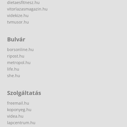
dietaesfitnesz.hu
vitorlazasmagazin.hu
videkize.hu
tvmusor.hu
Bulvár
borsonline.hu
ripost.hu
metropol.hu
life.hu
she.hu
Szolgáltatás
freemail.hu
koponyeg.hu
videa.hu
lapcentrum.hu