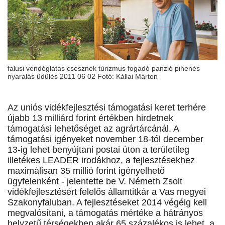
falusi vendéglátás csesznek túrizmus fogadó panzió pihenés
nyaralás üdülés 2011 06 02 Fotó: Kállai Márton
Az uniós vidékfejlesztési támogatási keret terhére
újabb 13 milliárd forint értékben hirdetnek
támogatási lehetőséget az agrártárcánál. A
támogatási igényeket november 18-tól december
13-ig lehet benyújtani postai úton a területileg
illetékes LEADER irodákhoz, a fejlesztésekhez
maximálisan 35 millió forint igényelhető
ügyfelenként - jelentette be V. Németh Zsolt
vidékfejlesztésért felelős államtitkár a Vas megyei
Szakonyfaluban. A fejlesztéseket 2014 végéig kell
megvalósítani, a támogatás mértéke a hátrányos
helyzetű térségekben akár 65 százalékos is lehet, a