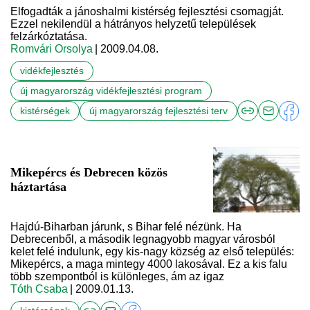
Elfogadták a jánoshalmi kistérség fejlesztési csomagját.
Ezzel nekilendül a hátrányos helyzetű települések
felzárkóztatása.
Romvári Orsolya
| 2009.04.08.
vidékfejlesztés
új magyarország vidékfejlesztési program
kistérségek
új magyarország fejlesztési terv
Mikepércs és Debrecen közös
háztartása
Hajdú-Biharban járunk, s Bihar felé nézünk. Ha
Debrecenből, a második legnagyobb magyar városból
kelet felé indulunk, egy kis-nagy község az első település:
Mikepércs, a maga mintegy 4000 lakosával. Ez a kis falu
több szempontból is különleges, ám az igaz
Tóth Csaba
| 2009.01.13.