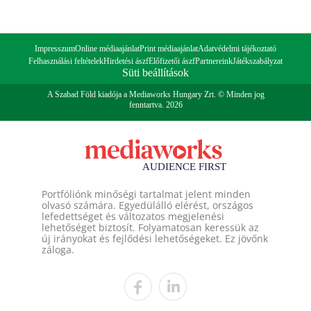
Impresszum
Online médiaajánlat
Print médiaajánlat
Adatvédelmi tájékoztató
Felhasználási feltételek
Hirdetési ászf
Előfizetői ászf
Partnereink
Játékszabályzat
Süti beállítások
A Szabad Föld kiadója a Mediaworks Hungary Zrt. © Minden jog
fenntartva. 2026
Portfóliónk minőségi tartalmat jelent minden
olvasó számára. Egyedülálló elérést, országos
lefedettséget és változatos megjelenési
lehetőséget biztosít. Folyamatosan keressük az
új irányokat és fejlődési lehetőségeket. Ez jövőnk
záloga.