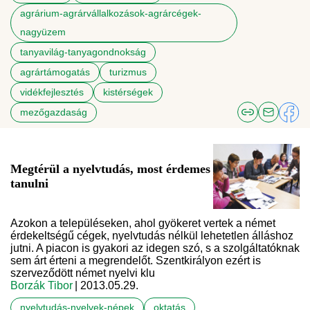
agrárium-agrárvállalkozások-agrárcégek-
nagyüzem
tanyavilág-tanyagondnokság
agrártámogatás
turizmus
vidékfejlesztés
kistérségek
mezőgazdaság
Megtérül a nyelvtudás, most érdemes
tanulni
Azokon a településeken, ahol gyökeret vertek a német
érdekeltségű cégek, nyelvtudás nélkül lehetetlen álláshoz
jutni. A piacon is gyakori az idegen szó, s a szolgáltatóknak
sem árt érteni a megrendelőt. Szentkirályon ezért is
szerveződött német nyelvi klu
Borzák Tibor
| 2013.05.29.
nyelvtudás-nyelvek-népek
oktatás