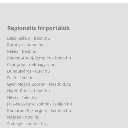
Regionális hírportálok
Bács-Kiskun - baon.hu
Baranya - bama.hu
Békés - beol.hu
Borsod-Abaúj-Zemplén - boon.hu
Csongrád - delmagyar.hu
Dunaújváros - duol.hu
Fejér - feol.hu
Győr-Moson-Sopron - kisalfold.hu
Hajdú-Bihar - haon.hu
Heves - heol.hu
Jász-Nagykun-Szolnok - szoljon.hu
Komárom-Esztergom - kemma.hu
Nógrád - nool.hu
Somogy - sonline.hu