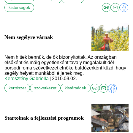
kistérségek
Nem segélyre várnak
Nem hittek bennük, de ők bizonyítottak. Az országban
elsőként és máig egyetlenként tavaly megalakult dél-
borsodi roma szövetkezet elnöke buldózerként küzd, hogy
segély helyett munkából éljenek meg.
Keresztény Gabriella
| 2010.08.02.
kertészet
szövetkezet
kistérségek
Startolnak a fejlesztési programok