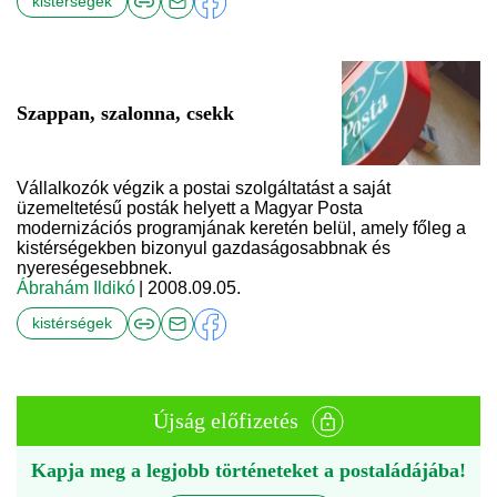
kistérségek
Szappan, szalonna, csekk
Vállalkozók végzik a postai szolgáltatást a saját
üzemeltetésű posták helyett a Magyar Posta
modernizációs programjának keretén belül, amely főleg a
kistérségekben bizonyul gazdaságosabbnak és
nyereségesebbnek.
Ábrahám Ildikó
| 2008.09.05.
kistérségek
Újság előfizetés
Kapja meg a legjobb történeteket a postaládájába!