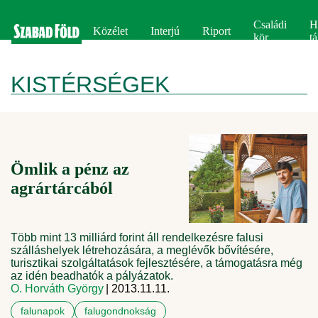
Családi
H
Közélet
Interjú
Riport
kör
tá
KISTÉRSÉGEK
Ömlik a pénz az
agrártárcából
Több mint 13 milliárd forint áll rendelkezésre falusi
szálláshelyek létrehozására, a meglévők bővítésére,
turisztikai szolgáltatások fejlesztésére, a támogatásra még
az idén beadhatók a pályázatok.
O. Horváth György
| 2013.11.11.
falunapok
falugondnokság