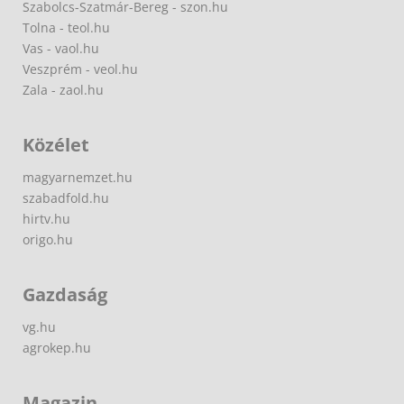
Szabolcs-Szatmár-Bereg - szon.hu
Tolna - teol.hu
Vas - vaol.hu
Veszprém - veol.hu
Zala - zaol.hu
Közélet
magyarnemzet.hu
szabadfold.hu
hirtv.hu
origo.hu
Gazdaság
vg.hu
agrokep.hu
Magazin