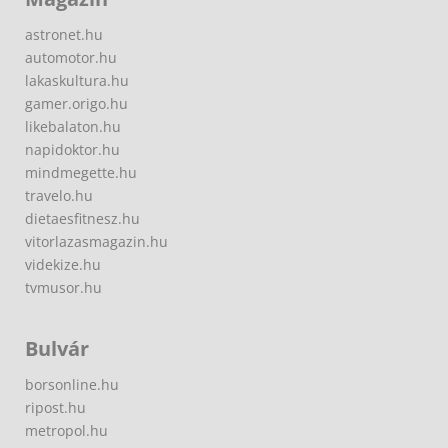
astronet.hu
automotor.hu
lakaskultura.hu
gamer.origo.hu
likebalaton.hu
napidoktor.hu
mindmegette.hu
travelo.hu
dietaesfitnesz.hu
vitorlazasmagazin.hu
videkize.hu
tvmusor.hu
Bulvár
borsonline.hu
ripost.hu
metropol.hu