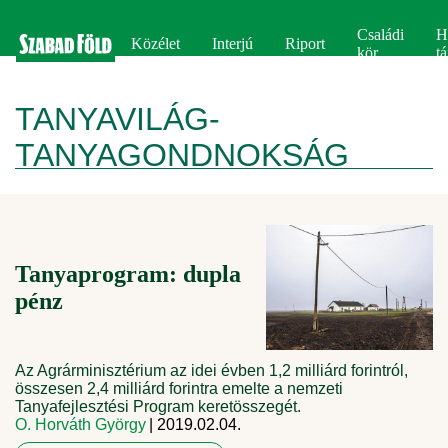
Családi
H
Közélet
Interjú
Riport
kör
tá
TANYAVILÁG-
TANYAGONDNOKSÁG
Tanyaprogram: dupla
pénz
Az Agrárminisztérium az idei évben 1,2 milliárd forintról,
összesen 2,4 milliárd forintra emelte a nemzeti
Tanyafejlesztési Program keretösszegét.
O. Horváth György
| 2019.02.04.