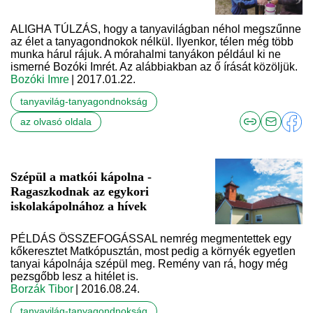
ALIGHA TÚLZÁS, hogy a tanyavilágban néhol megszűnne
az élet a tanyagondnokok nélkül. Ilyenkor, télen még több
munka hárul rájuk. A mórahalmi tanyákon például ki ne
ismerné Bozóki Imrét. Az alábbiakban az ő írását közöljük.
Bozóki Imre
| 2017.01.22.
tanyavilág-tanyagondnokság
az olvasó oldala
Szépül a matkói kápolna -
Ragaszkodnak az egykori
iskolakápolnához a hívek
PÉLDÁS ÖSSZEFOGÁSSAL nemrég megmentettek egy
kőkeresztet Matkópusztán, most pedig a környék egyetlen
tanyai kápolnája szépül meg. Remény van rá, hogy még
pezsgőbb lesz a hitélet is.
Borzák Tibor
| 2016.08.24.
tanyavilág-tanyagondnokság