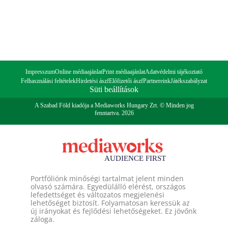
Impresszum
Online médiaajánlat
Print médiaajánlat
Adatvédelmi tájékoztató
Felhasználási feltételek
Hirdetési ászf
Előfizetői ászf
Partnereink
Játékszabályzat
Süti beállítások
A Szabad Föld kiadója a Mediaworks Hungary Zrt. © Minden jog
fenntartva. 2026
Portfóliónk minőségi tartalmat jelent minden
olvasó számára. Egyedülálló elérést, országos
lefedettséget és változatos megjelenési
lehetőséget biztosít. Folyamatosan keressük az
új irányokat és fejlődési lehetőségeket. Ez jövőnk
záloga.