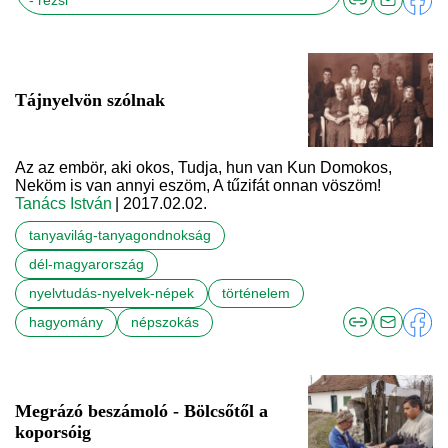
- rezsi
Tájnyelvön szólnak
Az az embör, aki okos, Tudja, hun van Kun Domokos,
Neköm is van annyi eszöm, A tűzifát onnan vöszöm!
Tanács István
| 2017.02.02.
tanyavilág-tanyagondnokság
dél-magyarország
nyelvtudás-nyelvek-népek
történelem
hagyomány
népszokás
Megrázó beszámoló - Bölcsőtől a
koporsóig