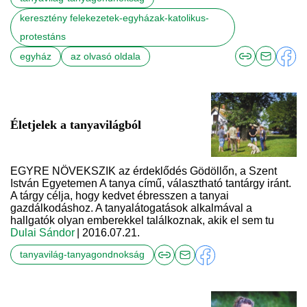
keresztény felekezetek-egyházak-katolikus-
protestáns
egyház
az olvasó oldala
Életjelek a tanyavilágból
EGYRE NÖVEKSZIK az érdeklődés Gödöllőn, a Szent
István Egyetemen A tanya című, választható tantárgy iránt.
A tárgy célja, hogy kedvet ébresszen a tanyai
gazdálkodáshoz. A tanyalátogatások alkalmával a
hallgatók olyan emberekkel találkoznak, akik el sem tu
Dulai Sándor
| 2016.07.21.
tanyavilág-tanyagondnokság