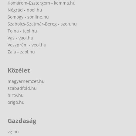
Komárom-Esztergom - kemma.hu
Nógrád - nool.hu
Somogy - sonline.hu
Szabolcs-Szatmár-Bereg - szon.hu
Tolna - teol.hu
Vas - vaol.hu
Veszprém - veol.hu
Zala - zaol.hu
Közélet
magyarnemzet.hu
szabadfold.hu
hirtv.hu
origo.hu
Gazdaság
vg.hu