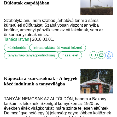
Dűlőutak csapdájában
Szabálytalanul nem szabad járhatóvá tenni a sáros
külterületi dűlőutakat. Szabályosan viszont annyiba
kerülne, amennyi pénzük sem az ott lakóknak, sem az
önkormányzatnak nincs.
Tanács István
| 2018.03.01.
közlekedés
infrastruktúra-út-vasút-közmű
tanyavilág-tanyagondnokság
hazai élet
Káposzta a szarvasoknak - A hegyek
közé indultunk a tanyavilágba
TANYÁK NEMCSAK AZ ALFÖLDÖN, hanem a Bakony
lankáin is léteznek. Szentgál környékén az 1920-as
években élték virágkorukat, mára szinte teljesen eltűntek.
De megfigyelhető egy új jelenség: egyre többen költöznek