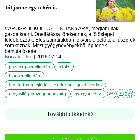
Jól jönne egy tehén is
VÁROSRÓL KÖLTÖZTEK TANYÁRA, megtanultak
gazdálkodni. Önellátásra törekednek, a fölösleget
feldolgozzák. Éléskamrájukban lekvárok, befőttek, fűszerek
sorakoznak. Most gyógynövényekből építenek
bemutatókertet.
Borzák Tibor
| 2016.07.14.
gazdák-gazdálkodás
alföld
biogazdálkodás
fenntartható fejlődés - életforma - gazdálkodás
tanyavilág-tanyagondnokság
gyógynövény
További cikkeink