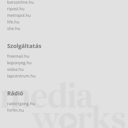
borsonline.hu
ripost.hu
metropol.hu
life.hu
she.hu
Szolgáltatás
freemail.hu
koponyeg.hu
videa.hu
lapcentrum.hu
Rádió
radio1gong.hu
hirfm.hu