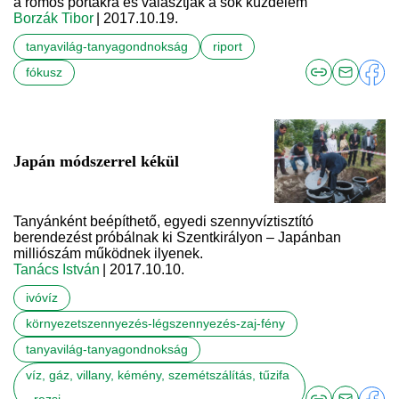
a romos portákra és választják a sok küzdelem
Borzák Tibor
| 2017.10.19.
tanyavilág-tanyagondnokság
riport
fókusz
Japán módszerrel kékül
Tanyánként beépíthető, egyedi szennyvíztisztító
berendezést próbálnak ki Szentkirályon – Japánban
milliószám működnek ilyenek.
Tanács István
| 2017.10.10.
ivóvíz
környezetszennyezés-légszennyezés-zaj-fény
tanyavilág-tanyagondnokság
víz, gáz, villany, kémény, szemétszálítás, tűzifa