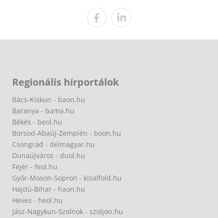
Regionális hírportálok
Bács-Kiskun - baon.hu
Baranya - bama.hu
Békés - beol.hu
Borsod-Abaúj-Zemplén - boon.hu
Csongrád - delmagyar.hu
Dunaújváros - duol.hu
Fejér - feol.hu
Győr-Moson-Sopron - kisalfold.hu
Hajdú-Bihar - haon.hu
Heves - heol.hu
Jász-Nagykun-Szolnok - szoljon.hu