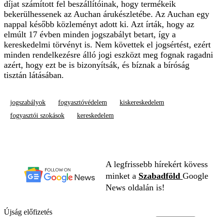
díjat számított fel beszállítóinak, hogy termékeik
bekerülhessenek az Auchan árukészletébe. Az Auchan egy
nappal később közleményt adott ki. Azt írták, hogy az
elmúlt 17 évben minden jogszabályt betart, így a
kereskedelmi törvényt is. Nem követtek el jogsértést, ezért
minden rendelkezésre álló jogi eszközt meg fognak ragadni
azért, hogy ezt be is bizonyítsák, és bíznak a bíróság
tisztán látásában.
jogszabályok
fogyasztóvédelem
kiskereskedelem
fogyasztói szokások
kereskedelem
A legfrissebb hírekért kövess
minket a
Szabadföld
Google
News oldalán is!
Újság előfizetés