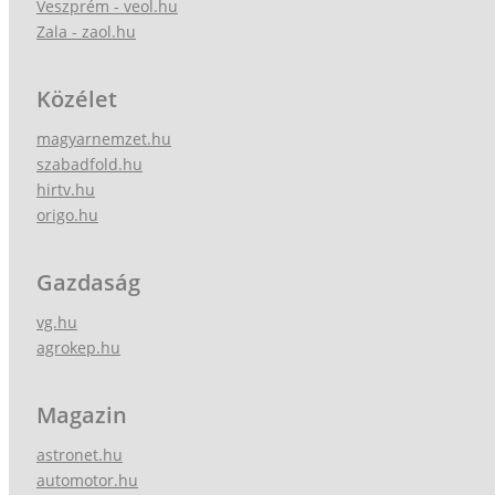
Veszprém - veol.hu
Zala - zaol.hu
Közélet
magyarnemzet.hu
szabadfold.hu
hirtv.hu
origo.hu
Gazdaság
vg.hu
agrokep.hu
Magazin
astronet.hu
automotor.hu