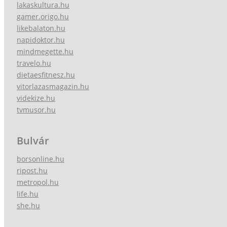
lakaskultura.hu
gamer.origo.hu
likebalaton.hu
napidoktor.hu
mindmegette.hu
travelo.hu
dietaesfitnesz.hu
vitorlazasmagazin.hu
videkize.hu
tvmusor.hu
Bulvár
borsonline.hu
ripost.hu
metropol.hu
life.hu
she.hu