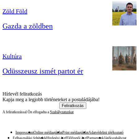
Zöld Föld
Gazda a zöldben
Kultúra
Odüsszeusz ismét partot ér
Hírlevél feliratkozás
Kapja meg a legjobb történeteket a postaládájába!
Feliratkozás
A feliratkozással Ön elfogadta a
Szabályzatunkat
Impresszum
Online médiaajánlat
Print médiaajánlat
Adatvédelmi tájékoztató
Felhasználási feltételek
Hirdetési ászf
Előfizetői ászf
Partnereink
Játékszabályzat