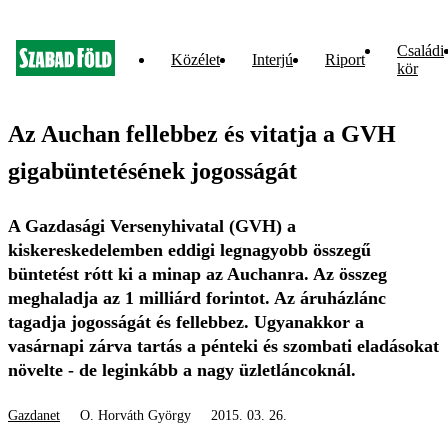
Családi
Közélet
Interjú
Riport
kör
Az Auchan fellebbez és vitatja a GVH
gigabüntetésének jogosságát
A Gazdasági Versenyhivatal (GVH) a
kiskereskedelemben eddigi legnagyobb összegű
büntetést rótt ki a minap az Auchanra. Az összeg
meghaladja az 1 milliárd forintot. Az áruházlánc
tagadja jogosságát és fellebbez. Ugyanakkor a
vasárnapi zárva tartás a pénteki és szombati eladásokat
növelte - de leginkább a nagy üzletláncoknál.
Gazdanet
O. Horváth György
2015. 03. 26.