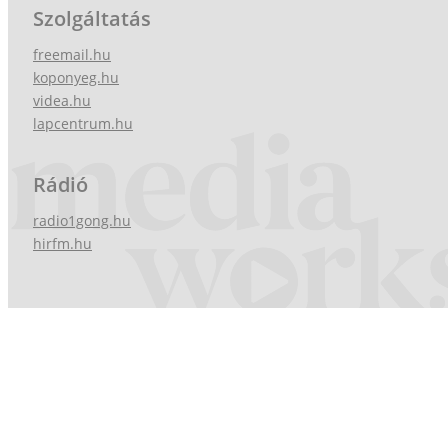
Szolgáltatás
freemail.hu
koponyeg.hu
videa.hu
lapcentrum.hu
Rádió
radio1gong.hu
hirfm.hu