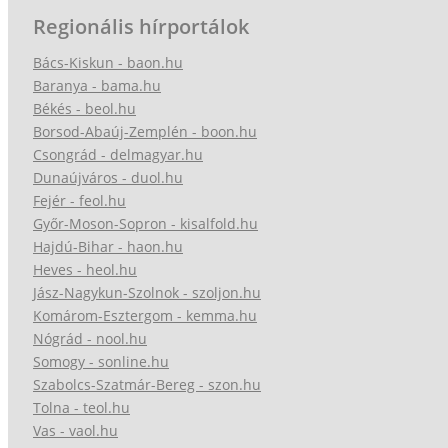
Regionális hírportálok
Bács-Kiskun - baon.hu
Baranya - bama.hu
Békés - beol.hu
Borsod-Abaúj-Zemplén - boon.hu
Csongrád - delmagyar.hu
Dunaújváros - duol.hu
Fejér - feol.hu
Győr-Moson-Sopron - kisalfold.hu
Hajdú-Bihar - haon.hu
Heves - heol.hu
Jász-Nagykun-Szolnok - szoljon.hu
Komárom-Esztergom - kemma.hu
Nógrád - nool.hu
Somogy - sonline.hu
Szabolcs-Szatmár-Bereg - szon.hu
Tolna - teol.hu
Vas - vaol.hu