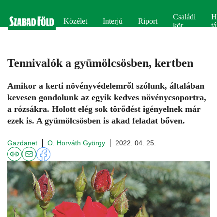
Családi
H
Közélet
Interjú
Riport
kör
tá
Tennivalók a gyümölcsösben, kertben
Amikor a kerti növényvédelemről szólunk, általában
kevesen gondolunk az egyik kedves növénycsoportra,
a rózsákra. Holott elég sok törődést igényelnek már
ezek is. A gyümölcsösben is akad feladat bőven.
Gazdanet
O. Horváth György
2022. 04. 25.