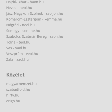
Hajdú-Bihar - haon.hu
Heves - heol.hu
Jász-Nagykun-Szolnok - szoljon.hu
Komárom-Esztergom - kemma.hu
Nógrád - nool.hu
Somogy - sonline.hu
Szabolcs-Szatmár-Bereg - szon.hu
Tolna - teol.hu
Vas - vaol.hu
Veszprém - veol.hu
Zala - zaol.hu
Közélet
magyarnemzet.hu
szabadfold.hu
hirtv.hu
origo.hu