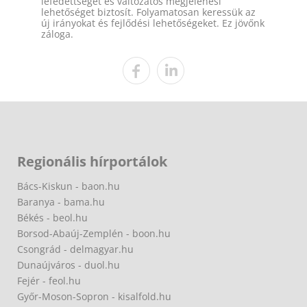
lefedettséget és változatos megjelenési
lehetőséget biztosít. Folyamatosan keressük az
új irányokat és fejlődési lehetőségeket. Ez jövőnk
záloga.
Regionális hírportálok
Bács-Kiskun - baon.hu
Baranya - bama.hu
Békés - beol.hu
Borsod-Abaúj-Zemplén - boon.hu
Csongrád - delmagyar.hu
Dunaújváros - duol.hu
Fejér - feol.hu
Győr-Moson-Sopron - kisalfold.hu