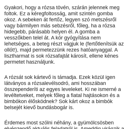
Gyakori, hogy a rózsa tövén, szárán jelennek meg
foltok. Ez a kéregfoltosság, amit szintén gomba
okoz. A sebeken át fertőz, legyen szó metszésről
vagy bármilyen más sebzésről, főleg, ha a rózsa
hidegebb, párásabb helyen él. A gomba a
vesszőkben telel át. A kór gyógyítása nem
lehetséges, a beteg részt vágjuk le (fertőtlenítsük az
ollót!), majd permetezzünk rezes hatóanyaggal. A
lisztharmat is sok rózsafajtát károsít, ellene kénes
permetet használjunk.
A rózsát sok kártevő is támadja. Ezek közül igen
látványos a rózsalevélsodró, ami hosszában
összependeríti az egyes leveleket. Ki ne ismerné a
levéltetveket, melyek főleg a fiatal hajtásokon és a
bimbókon élősködnek? Sok kárt okoz a bimbók
belsejét kievő bundásbogár is.
Érdemes most szólni néhány, a gyümölcsösben
elvégzendő aktuális feladatról is. Ameddig virágzik a