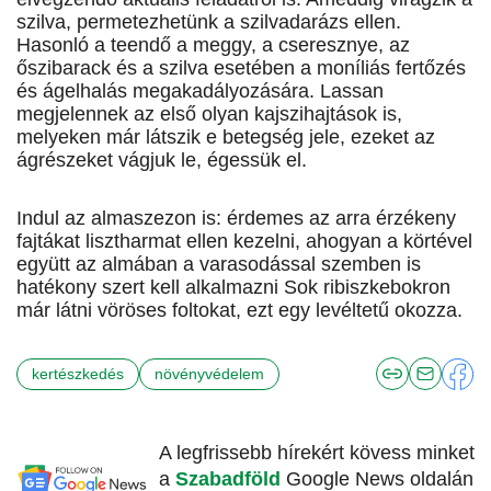
szilva, permetezhetünk a szilvadarázs ellen.
Hasonló a teendő a meggy, a cseresznye, az
őszibarack és a szilva esetében a moníliás fertőzés
és ágelhalás megakadályozására. Lassan
megjelennek az első olyan kaj­szihajtások is,
melyeken már látszik e betegség jele, ezeket az
ágrészeket vágjuk le, égessük el.
Indul az almaszezon is: érdemes az arra érzékeny
fajtákat lisztharmat ellen kezelni, ahogyan a körtével
együtt az almában a varasodással szemben is
hatékony szert kell alkalmazni Sok ribiszkebokron
már látni vöröses foltokat, ezt egy levéltetű okozza.
kertészkedés
növényvédelem
A legfrissebb hírekért kövess minket
a
Szabadföld
Google News oldalán