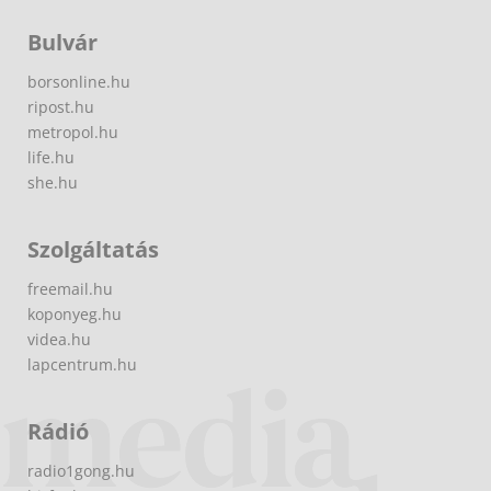
Bulvár
borsonline.hu
ripost.hu
metropol.hu
life.hu
she.hu
Szolgáltatás
freemail.hu
koponyeg.hu
videa.hu
lapcentrum.hu
Rádió
radio1gong.hu