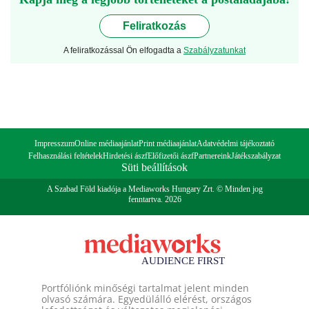
Feliratkozás
A feliratkozással Ön elfogadta a
Szabályzatunkat
Impresszum
Online médiaajánlat
Print médiaajánlat
Adatvédelmi tájékoztató
Felhasználási feltételek
Hirdetési ászf
Előfizetői ászf
Partnereink
Játékszabályzat
Süti beállítások
A Szabad Föld kiadója a Mediaworks Hungary Zrt. © Minden jog
fenntartva. 2026
Portfóliónk minőségi tartalmat jelent minden
olvasó számára. Egyedülálló elérést, országos