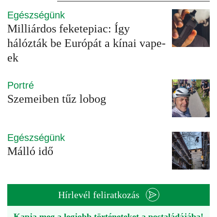
Egészségünk
Milliárdos feketepiac: Így
hálózták be Európát a kínai vape-
ek
Portré
Szemeiben tűz lobog
Egészségünk
Málló idő
Hírlevél feliratkozás
Kapja meg a legjobb történeteket a postaládájába!