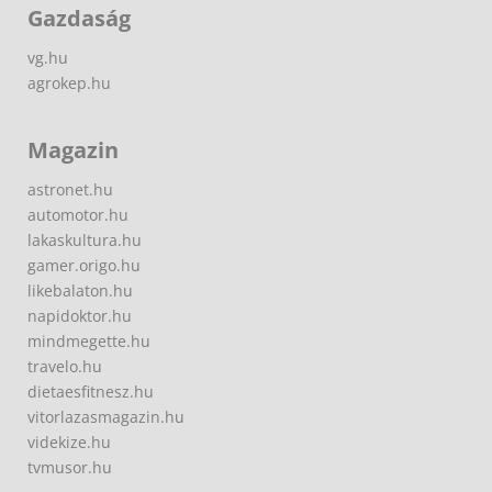
Gazdaság
vg.hu
agrokep.hu
Magazin
astronet.hu
automotor.hu
lakaskultura.hu
gamer.origo.hu
likebalaton.hu
napidoktor.hu
mindmegette.hu
travelo.hu
dietaesfitnesz.hu
vitorlazasmagazin.hu
videkize.hu
tvmusor.hu