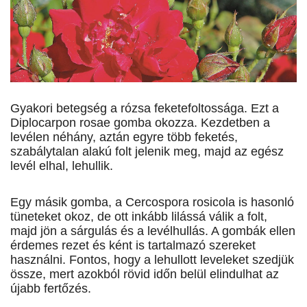
Gyakori betegség a rózsa feketefoltossága. Ezt a
Diplocarpon rosae gomba okozza. Kezdetben a
levélen néhány, aztán egyre több feketés,
szabálytalan alakú folt jelenik meg, majd az egész
levél elhal, le­hullik.
Egy másik gomba, a Cercospora rosicola is hasonló
tüneteket okoz, de ott inkább lilássá válik a folt,
majd jön a sárgulás és a levélhullás. A gombák ellen
érdemes rezet és ként is tartalmazó szereket
használni. Fontos, hogy a lehullott leveleket szedjük
össze, mert azokból rövid időn belül elindulhat az
újabb fertőzés.