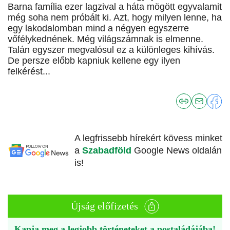
Barna família ezer lagzival a háta mögött egyvalamit
még soha nem próbált ki. Azt, hogy milyen lenne, ha
egy lakodalomban mind a négyen egyszerre
vőfélykednének. Még világszámnak is elmenne.
Talán egyszer megvalósul ez a különleges kihívás.
De persze előbb kapniuk kellene egy ilyen
felkérést...
A legfrissebb hírekért kövess minket
a
Szabadföld
Google News oldalán
is!
Újság előfizetés
Kapja meg a legjobb történeteket a postaládájába!