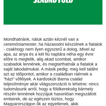
Mondhatnánk, náluk aztán kéznél van a
ceremóniamester, ha házasodni készülnek a fiatalok
- csakhogy nem ilyen egyszerű a dolog. Mivel az
apa, az anya és a két fiú naptára néha egy évre
előre is megtelik, alig akad szombat, amikor
szabadok lennének, és megtarthatnák a fiatalok a
saját lakodalmukat. A másik pedig: meg kell találni
azt az időpontot, amikor a családban ráérnek a
"házi" vőfélyek. A kardoskúti Barna család
teljesítménye akár világszenzáció is lehetne: nincs
tudomásunk arról, hogy a földkerekség bármely
részén lennének hozzájuk hasonlóan megszállott
emberek, de az egészen biztos, hogy
Magyarországon ők az egyetlenek, akik