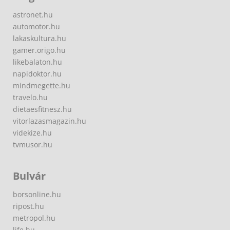
astronet.hu
automotor.hu
lakaskultura.hu
gamer.origo.hu
likebalaton.hu
napidoktor.hu
mindmegette.hu
travelo.hu
dietaesfitnesz.hu
vitorlazasmagazin.hu
videkize.hu
tvmusor.hu
Bulvár
borsonline.hu
ripost.hu
metropol.hu
life.hu