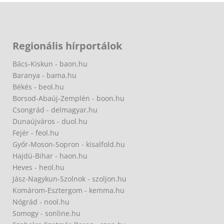
Regionális hírportálok
Bács-Kiskun - baon.hu
Baranya - bama.hu
Békés - beol.hu
Borsod-Abaúj-Zemplén - boon.hu
Csongrád - delmagyar.hu
Dunaújváros - duol.hu
Fejér - feol.hu
Győr-Moson-Sopron - kisalfold.hu
Hajdú-Bihar - haon.hu
Heves - heol.hu
Jász-Nagykun-Szolnok - szoljon.hu
Komárom-Esztergom - kemma.hu
Nógrád - nool.hu
Somogy - sonline.hu