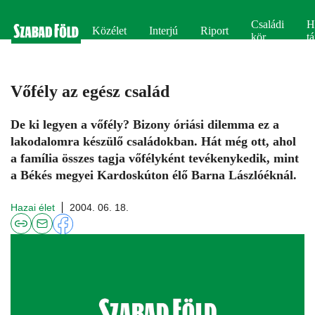
Családi
H
Közélet
Interjú
Riport
kör
tá
Vőfély az egész család
De ki legyen a vőfély? Bizony óriási dilemma ez a
lakodalomra készülő családokban. Hát még ott, ahol
a família összes tagja vőfélyként tevékenykedik, mint
a Békés megyei Kardoskúton élő Barna Lászlóéknál.
Hazai élet
2004. 06. 18.