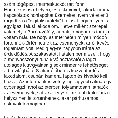
számítógépes. Internetkuckót tart fenn
Hódmezővásárhelyen, és esküvővel, lakodalommal
kapcsolatos honlapokat üzemeltet. Nem véletlenül
ragadt rá a "digitális vőfély" titulus. Hogy milyen is
egy igazi falusi lakodalom, illetve miként szerepel
valamelyik Barna-vőfély, annak jómagam is tanúja
voltam már. De hogy az interneten milyen módon
történnek-történhetnek az események, arról kevés
fogalmam volt. Pedig egyre nagyobb iránta az
érdeklődés. A szakavatott fiatalember meséli, hogy
a menyasszonyi ruha kiválasztásától a lagzi
utólagos kitárgyalásáig sok mindenre lehetőséget
ad a világháló. S akár élőben is közvetíthető a
lakodalom, csupán kamera, laptop és kivetítő kell
hozzá. Az informatikus vőfély legnagyobb álma egy
cyberlagzi, ahol az éterben folyamatosan láthatók
az események, sőt akár egyszerre több különböző
helyszínen is történhetnek, akár párhuzamos
esküvők formájában.
{p} Addig rendjén is van, hogy a menyasszony és a