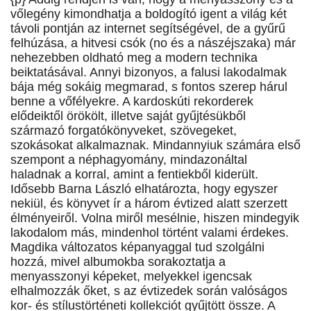
vőlegény kimondhatja a boldogító igent a világ két
távoli pontján az internet segítségével, de a gyűrű
felhúzása, a hitvesi csók (no és a nászéjszaka) már
nehezebben oldható meg a modern technika
beiktatásával. Annyi bizonyos, a falusi lakodalmak
bája még sokáig megmarad, s fontos szerep hárul
benne a vőfélyekre. A kardoskúti rekorderek
elődeiktől örökölt, illetve saját gyűjtésükből
származó forgatókönyveket, szövegeket,
szokásokat alkalmaznak. Mindannyiuk számára első
szempont a néphagyomány, mindazonáltal
haladnak a korral, amint a fentiekből kiderült.
Idősebb Barna László elhatározta, hogy egyszer
nekiül, és könyvet ír a három évtized alatt szerzett
élményeiről. Volna miről mesélnie, hiszen mindegyik
lakodalom más, mindenhol történt valami érdekes.
Magdika változatos képanyaggal tud szolgálni
hozzá, mivel albumokba sorakoztatja a
menyasszonyi képeket, melyekkel igencsak
elhalmozzák őket, s az évtizedek során valóságos
kor- és stílustörténeti kollekciót gyűjtött össze. A