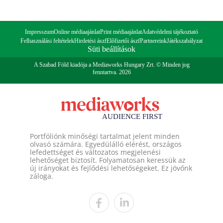
Impresszum
Online médiaajánlat
Print médiaajánlat
Adatvédelmi tájékoztató
Felhasználási feltételek
Hirdetési ászf
Előfizetői ászf
Partnereink
Játékszabályzat
Süti beállítások
A Szabad Föld kiadója a Mediaworks Hungary Zrt. © Minden jog
fenntartva. 2026
Portfóliónk minőségi tartalmat jelent minden
olvasó számára. Egyedülálló elérést, országos
lefedettséget és változatos megjelenési
lehetőséget biztosít. Folyamatosan keressük az
új irányokat és fejlődési lehetőségeket. Ez jövőnk
záloga.