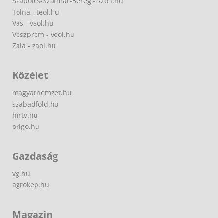
Szabolcs-Szatmár-Bereg - szon.hu
Tolna - teol.hu
Vas - vaol.hu
Veszprém - veol.hu
Zala - zaol.hu
Közélet
magyarnemzet.hu
szabadfold.hu
hirtv.hu
origo.hu
Gazdaság
vg.hu
agrokep.hu
Magazin