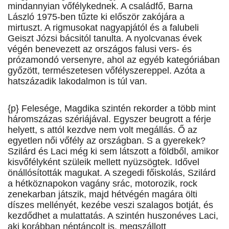
mindannyian vőfélykednek. A családfő, Barna
László 1975-ben tűzte ki először zakójára a
mirtuszt. A rigmusokat nagyapjától és a falubeli
Geiszt Józsi bácsitól tanulta. A nyolcvanas évek
végén benevezett az országos falusi vers- és
prózamondó versenyre, ahol az egyéb kategóriában
győzött, természetesen vőfélyszereppel. Azóta a
hatszázadik lakodalmon is túl van.
{p} Felesége, Magdika szintén rekorder a több mint
háromszázas szériájával. Egyszer beugrott a férje
helyett, s attól kezdve nem volt megállás. Ő az
egyetlen női vőfély az országban. S a gyerekek?
Szilárd és Laci még ki sem látszott a földből, amikor
kisvőfélyként szüleik mellett nyüzsögtek. Idővel
önállósították magukat. A szegedi főiskolás, Szilárd
a hétköznapokon vagány srác, motorozik, rock
zenekarban játszik, majd hétvégén magára ölti
díszes mellényét, kezébe veszi szalagos botját, és
kezdődhet a mulattatás. A szintén huszonéves Laci,
aki korábban néptáncolt is, megszállott