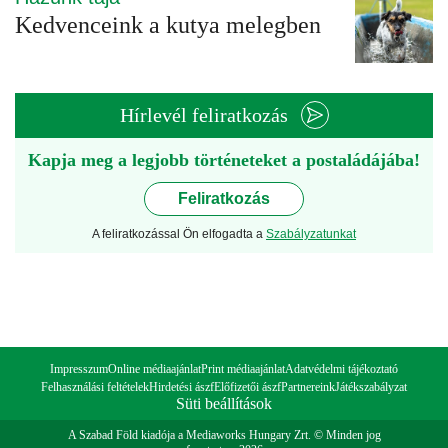
Kedvenceink a kutya melegben
Hírlevél feliratkozás
Kapja meg a legjobb történeteket a postaládájába!
Feliratkozás
A feliratkozással Ön elfogadta a
Szabályzatunkat
Impresszum
Online médiaajánlat
Print médiaajánlat
Adatvédelmi tájékoztató
Felhasználási feltételek
Hirdetési ászf
Előfizetői ászf
Partnereink
Játékszabályzat
Süti beállítások
A Szabad Föld kiadója a Mediaworks Hungary Zrt. © Minden jog