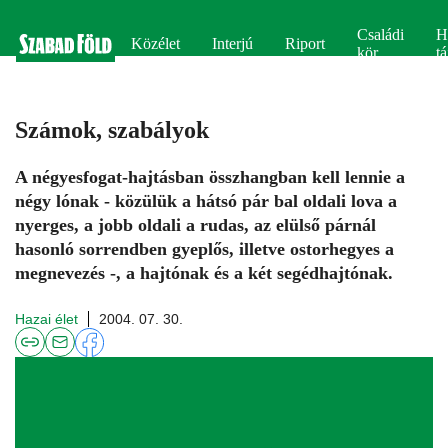
Családi
H
Közélet
Interjú
Riport
kör
tá
Számok, szabályok
A négyesfogat-hajtásban összhangban kell lennie a
négy lónak - közülük a hátsó pár bal oldali lova a
nyerges, a jobb oldali a rudas, az elülső párnál
hasonló sorrendben gyeplős, illetve ostorhegyes a
megnevezés -, a hajtónak és a két segédhajtónak.
Hazai élet
2004. 07. 30.