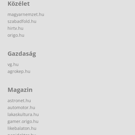
Közélet
magyarnemzet.hu
szabadfold.hu
hirtv.hu
origo.hu
Gazdaság
vg.hu
agrokep.hu
Magazin
astronet.hu
automotor.hu
lakaskultura.hu
gamer.origo.hu
likebalaton.hu