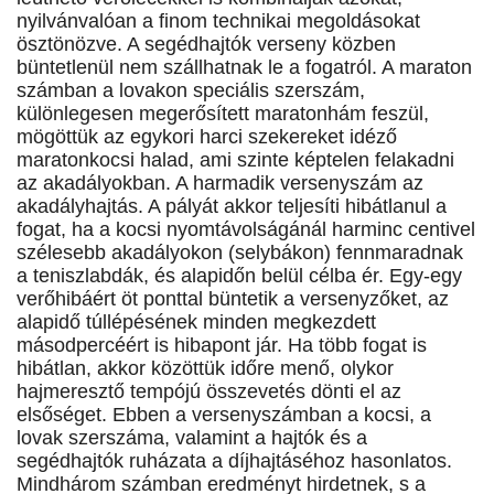
nyilvánvalóan a finom technikai megoldásokat
ösztönözve. A segédhajtók verseny közben
büntetlenül nem szállhatnak le a fogatról. A maraton
számban a lovakon speciális szerszám,
különlegesen megerősített maratonhám feszül,
mögöttük az egykori harci szekereket idéző
maratonkocsi halad, ami szinte képtelen felakadni
az akadályokban. A harmadik versenyszám az
akadályhajtás. A pályát akkor teljesíti hibátlanul a
fogat, ha a kocsi nyomtávolságánál harminc centivel
szélesebb akadályokon (selybákon) fennmaradnak
a teniszlabdák, és alapidőn belül célba ér. Egy-egy
verőhibáért öt ponttal büntetik a versenyzőket, az
alapidő túllépésének minden megkezdett
másodpercéért is hibapont jár. Ha több fogat is
hibátlan, akkor közöttük időre menő, olykor
hajmeresztő tempójú összevetés dönti el az
elsőséget. Ebben a versenyszámban a kocsi, a
lovak szerszáma, valamint a hajtók és a
segédhajtók ruházata a díjhajtáséhoz hasonlatos.
Mindhárom számban eredményt hirdetnek, s a