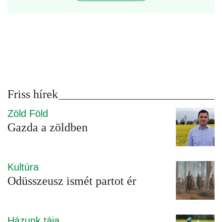
Friss hírek
Zöld Föld
Gazda a zöldben
Kultúra
Odüsszeusz ismét partot ér
Házunk tája