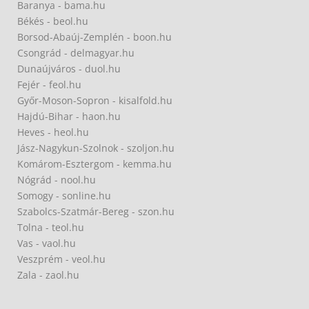
Baranya - bama.hu
Békés - beol.hu
Borsod-Abaúj-Zemplén - boon.hu
Csongrád - delmagyar.hu
Dunaújváros - duol.hu
Fejér - feol.hu
Győr-Moson-Sopron - kisalfold.hu
Hajdú-Bihar - haon.hu
Heves - heol.hu
Jász-Nagykun-Szolnok - szoljon.hu
Komárom-Esztergom - kemma.hu
Nógrád - nool.hu
Somogy - sonline.hu
Szabolcs-Szatmár-Bereg - szon.hu
Tolna - teol.hu
Vas - vaol.hu
Veszprém - veol.hu
Zala - zaol.hu