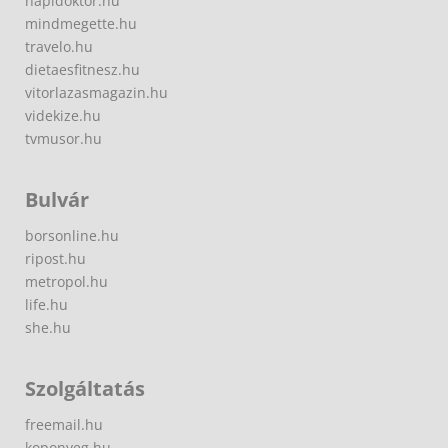
napidoktor.hu
mindmegette.hu
travelo.hu
dietaesfitnesz.hu
vitorlazasmagazin.hu
videkize.hu
tvmusor.hu
Bulvár
borsonline.hu
ripost.hu
metropol.hu
life.hu
she.hu
Szolgáltatás
freemail.hu
koponyeg.hu