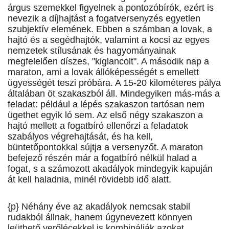
árgus szemekkel figyelnek a pontozóbírók, ezért is
nevezik a díjhajtást a fogatversenyzés egyetlen
szubjektív elemének. Ebben a számban a lovak, a
hajtó és a segédhajtók, valamint a kocsi az egyes
nemzetek stílusának és hagyományainak
megfelelően díszes, "kiglancolt". A második nap a
maraton, ami a lovak állóképességét s emellett
ügyességét teszi próbára. A 15-20 kilométeres pálya
általában öt szakaszból áll. Mindegyiken más-más a
feladat: például a lépés szakaszon tartósan nem
ügethet egyik ló sem. Az első négy szakaszon a
hajtó mellett a fogatbíró ellenőrzi a feladatok
szabályos végrehajtását, és ha kell,
büntetőpontokkal sújtja a versenyzőt. A maraton
befejező részén már a fogatbíró nélkül halad a
fogat, s a számozott akadályok mindegyik kapuján
át kell haladnia, minél rövidebb idő alatt.
{p} Néhány éve az akadályok nemcsak stabil
rudakból állnak, hanem úgynevezett könnyen
leüthető verőlécekkel is kombinálják azokat,