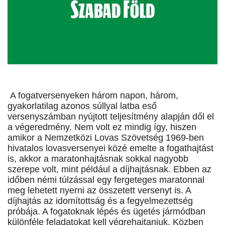
A fogatversenyeken három napon, három,
gyakorlatilag azonos súllyal latba eső
versenyszámban nyújtott teljesítmény alapján dől el
a végeredmény. Nem volt ez mindig így, hiszen
amikor a Nemzetközi Lovas Szövetség 1969-ben
hivatalos lovasversenyei közé emelte a fogathajtást
is, akkor a maratonhajtásnak sokkal nagyobb
szerepe volt, mint például a díjhajtásnak. Ebben az
időben némi túlzással egy fergeteges maratonnal
meg lehetett nyerni az összetett versenyt is. A
díjhajtás az idomítottság és a fegyelmezettség
próbája. A fogatoknak lépés és ügetés jármódban
különféle feladatokat kell végrehajtaniuk. Közben