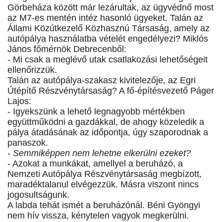
Görbeháza között már lezárultak, az ügyvédnő most
az M7-es mentén intéz hasonló ügyeket. Talán az
Állami Közútkezelő Közhasznú Társaság, amely az
autópálya használatba vételét engedélyezi? Miklós
János főmérnök Debrecenből:
- Mi csak a meglévő utak csatlakozási lehetőségeit
ellenőrizzük.
Talán az autópálya-szakasz kivitelezője, az Egri
Útépítő Részvénytársaság? A fő-építésvezető Páger
Lajos:
- Igyekszünk a lehető legnagyobb mértékben
együttműködni a gazdákkal, de ahogy közeledik a
pálya átadásának az időpontja, úgy szaporodnak a
panaszok.
- Semmiképpen nem lehetne elkerülni ezeket?
- Azokat a munkákat, amellyel a beruházó, a
Nemzeti Autópálya Részvénytársaság megbízott,
maradéktalanul elvégezzük. Másra viszont nincs
jogosultságunk.
A labda tehát ismét a beruházónál. Béni Gyöngyi
nem hív vissza, kénytelen vagyok megkerülni.