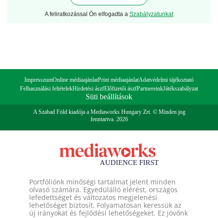
A feliratkozással Ön elfogadta a
Szabályzatunkat
Impresszum
Online médiaajánlat
Print médiaajánlat
Adatvédelmi tájékoztató
Felhasználási feltételek
Hirdetési ászf
Előfizetői ászf
Partnereink
Játékszabályzat
Süti beállítások
A Szabad Föld kiadója a Mediaworks Hungary Zrt. © Minden jog
fenntartva. 2026
Portfóliónk minőségi tartalmat jelent minden
olvasó számára. Egyedülálló elérést, országos
lefedettséget és változatos megjelenési
lehetőséget biztosít. Folyamatosan keressük az
új irányokat és fejlődési lehetőségeket. Ez jövőnk