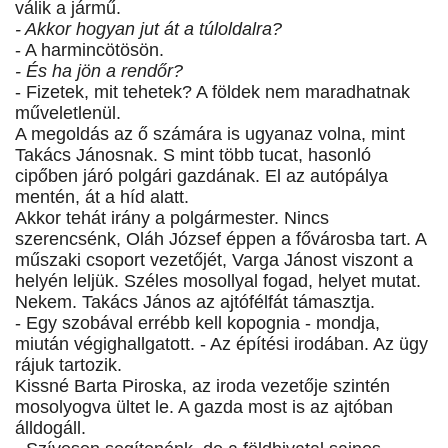
válik a jármű.
- Akkor hogyan jut át a túloldalra?
- A harmincötösön.
- És ha jön a rendőr?
- Fizetek, mit tehetek? A földek nem maradhatnak
műveletlenül.
A megoldás az ő számára is ugyanaz volna, mint
Takács Jánosnak. S mint több tucat, hasonló
cipőben járó polgári gazdának. El az autópálya
mentén, át a híd alatt.
Akkor tehát irány a polgármester. Nincs
szerencsénk, Oláh József éppen a fővárosba tart. A
műszaki csoport vezetőjét, Varga Jánost viszont a
helyén leljük. Széles mosollyal fogad, helyet mutat.
Nekem. Takács János az ajtófélfát támasztja.
- Egy szobával errébb kell kopognia - mondja,
miután végighallgatott. - Az építési irodában. Az ügy
rájuk tartozik.
Kissné Barta Piroska, az iroda vezetője szintén
mosolyogva ültet le. A gazda most is az ajtóban
álldogáll.