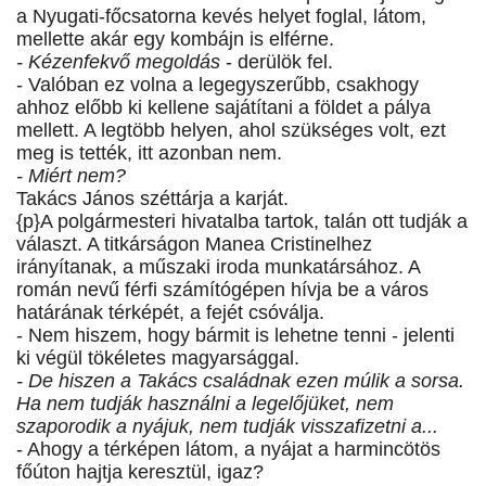
a Nyugati-főcsatorna kevés helyet foglal, látom,
mellette akár egy kombájn is elférne.
- Kézenfekvő megoldás
- derülök fel.
- Valóban ez volna a legegyszerűbb, csakhogy
ahhoz előbb ki kellene sajátítani a földet a pálya
mellett. A legtöbb helyen, ahol szükséges volt, ezt
meg is tették, itt azonban nem.
- Miért nem?
Takács János széttárja a karját.
{p}A polgármesteri hivatalba tartok, talán ott tudják a
választ. A titkárságon Manea Cristinelhez
irányítanak, a műszaki iroda munkatársához. A
román nevű férfi számítógépen hívja be a város
határának térképét, a fejét csóválja.
- Nem hiszem, hogy bármit is lehetne tenni - jelenti
ki végül tökéletes magyarsággal.
- De hiszen a Takács családnak ezen múlik a sorsa.
Ha nem tudják használni a legelőjüket, nem
szaporodik a nyájuk, nem tudják visszafizetni a...
- Ahogy a térképen látom, a nyájat a harmincötös
főúton hajtja keresztül, igaz?