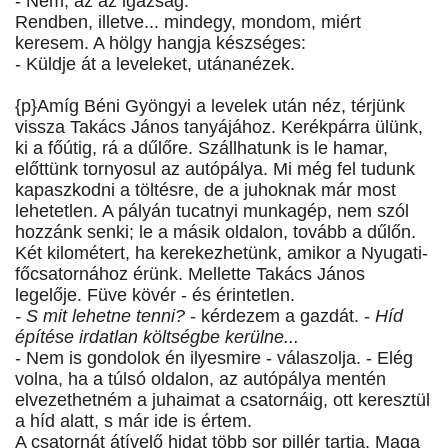
- Nem, az az igazság.
Rendben, illetve... mindegy, mondom, miért
keresem. A hölgy hangja készséges:
- Küldje át a leveleket, utánanézek.
{p}Amíg Béni Gyöngyi a levelek után néz, térjünk
vissza Takács János tanyájához. Kerékpárra ülünk,
ki a főútig, rá a dűlőre. Szállhatunk is le hamar,
előttünk tornyosul az autópálya. Mi még fel tudunk
kapaszkodni a töltésre, de a juhoknak már most
lehetetlen. A pályán tucatnyi munkagép, nem szól
hozzánk senki; le a másik oldalon, tovább a dűlőn.
Két kilométert, ha kerekezhetünk, amikor a Nyugati-
főcsatornához érünk. Mellette Takács János
legelője. Füve kövér - és érintetlen.
- S mit lehetne tenni?
- kérdezem a gazdát. -
Híd
építése irdatlan költségbe kerülne...
- Nem is gondolok én ilyesmire - válaszolja. - Elég
volna, ha a túlsó oldalon, az autópálya mentén
elvezethetném a juhaimat a csatornáig, ott keresztül
a híd alatt, s már ide is értem.
A csatornát átívelő hidat több sor pillér tartja. Maga