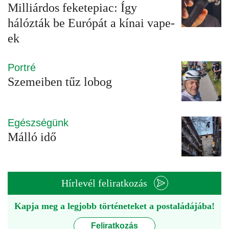
Milliárdos feketepiac: Így
hálózták be Európát a kínai vape-
ek
Portré
Szemeiben tűz lobog
Egészségünk
Málló idő
Hírlevél feliratkozás
Kapja meg a legjobb történeteket a postaládájába!
Feliratkozás