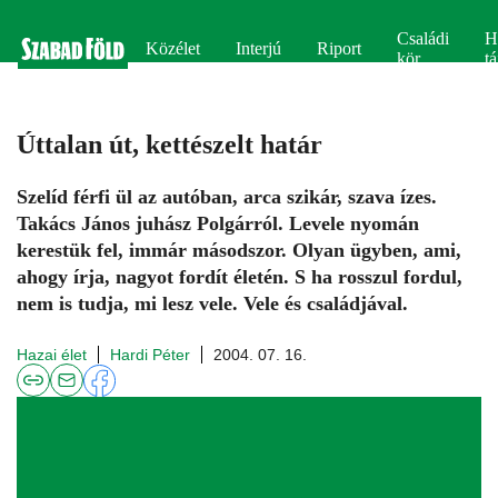
Családi
H
Közélet
Interjú
Riport
kör
tá
Úttalan út, kettészelt határ
Szelíd férfi ül az autóban, arca szikár, szava ízes.
Takács János juhász Polgárról. Levele nyomán
kerestük fel, immár másodszor. Olyan ügyben, ami,
ahogy írja, nagyot fordít életén. S ha rosszul fordul,
nem is tudja, mi lesz vele. Vele és családjával.
Hazai élet
Hardi Péter
2004. 07. 16.