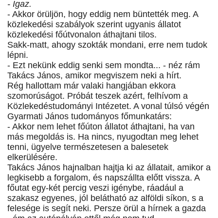
- Igaz.
- Akkor örüljön, hogy eddig nem büntették meg. A
közlekedési szabályok szerint ugyanis állatot
közlekedési főútvonalon áthajtani tilos.
Sakk-matt, ahogy szokták mondani, erre nem tudok
lépni.
- Ezt nekünk eddig senki sem mondta... - néz rám
Takács János, amikor megviszem neki a hírt.
Rég hallottam már valaki hangjában ekkora
szomorúságot. Próbát teszek azért, felhívom a
Közlekedéstudományi Intézetet. A vonal túlsó végén
Gyarmati János tudományos főmunkatárs:
- Akkor nem lehet főúton állatot áthajtani, ha van
más megoldás is. Ha nincs, nyugodtan meg lehet
tenni, ügyelve természetesen a balesetek
elkerülésére.
Takács János hajnalban hajtja ki az állatait, amikor a
legkisebb a forgalom, és napszállta előtt vissza. A
főutat egy-két percig veszi igénybe, ráadául a
szakasz egyenes, jól belátható az alföldi síkon, s a
felesége is segít neki. Persze örül a hírnek a gazda