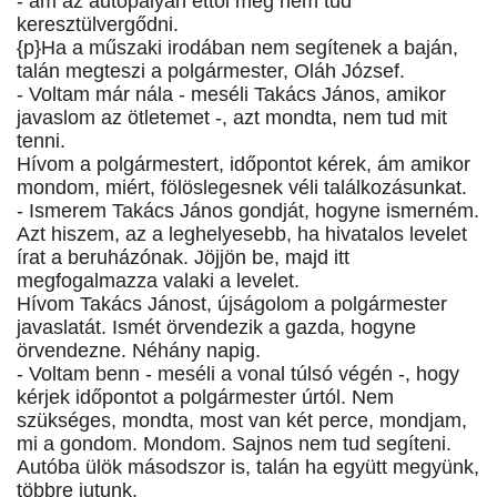
- ám az autópályán ettől még nem tud
keresztülvergődni.
{p}Ha a műszaki irodában nem segítenek a baján,
talán megteszi a polgármester, Oláh József.
- Voltam már nála - meséli Takács János, amikor
javaslom az ötletemet -, azt mondta, nem tud mit
tenni.
Hívom a polgármestert, időpontot kérek, ám amikor
mondom, miért, fölöslegesnek véli találkozásunkat.
- Ismerem Takács János gondját, hogyne ismerném.
Azt hiszem, az a leghelyesebb, ha hivatalos levelet
írat a beruházónak. Jöjjön be, majd itt
megfogalmazza valaki a levelet.
Hívom Takács Jánost, újságolom a polgármester
javaslatát. Ismét örvendezik a gazda, hogyne
örvendezne. Néhány napig.
- Voltam benn - meséli a vonal túlsó végén -, hogy
kérjek időpontot a polgármester úrtól. Nem
szükséges, mondta, most van két perce, mondjam,
mi a gondom. Mondom. Sajnos nem tud segíteni.
Autóba ülök másodszor is, talán ha együtt megyünk,
többre jutunk.