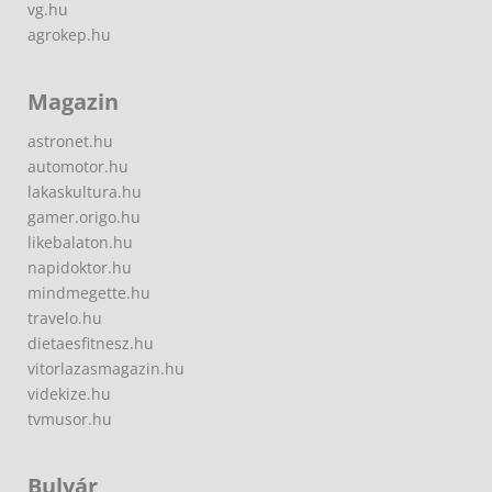
vg.hu
agrokep.hu
Magazin
astronet.hu
automotor.hu
lakaskultura.hu
gamer.origo.hu
likebalaton.hu
napidoktor.hu
mindmegette.hu
travelo.hu
dietaesfitnesz.hu
vitorlazasmagazin.hu
videkize.hu
tvmusor.hu
Bulvár