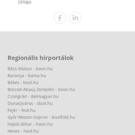
záloga.
Regionális hírportálok
Bács-Kiskun - baon.hu
Baranya - bama.hu
Békés - beol.hu
Borsod-Abaúj-Zemplén - boon.hu
Csongrád - delmagyar.hu
Dunaújváros - duol.hu
Fejér - feol.hu
Győr-Moson-Sopron - kisalfold.hu
Hajdú-Bihar - haon.hu
Heves - heol.hu