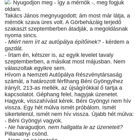
- Nyugodjon meg - így a mérnök -, meg fogjuk
oldani.
Takács János megnyugodott; ám most már látja, a
mérnök szava üres volt. A Görbeházáig terjedő
szakaszt szeptemberben átadják, a megoldásnak
nyoma sincs.
- Miért nem írt az autópálya építőinek?
- kérdem a
gazdát.
- Írtam én, kétszer is, az egyik levelet tavaly
szeptemberben, a másikat most májusban. Nem
válaszoltak egyikre sem.
Hívom a Nemzeti Autópálya Részvénytársaság
számát, a határozott férfihang Béni Gyöngyihez
irányít, 213-as mellék, az újságírókkal ő tartja a
kapcsolatot. Géphang felel, hagyjak üzenetet.
Hagyok, visszahívást kérek. Béni Gyöngyi nem hív
vissza. Egy hét múlva ismét próbálom. Ismét
sikertelenül, ismét nem hív vissza. Újabb hét múlva:
- Béni Gyöngyi vagyok.
- Ne haragudjon, nem hallgatta le az üzeneteit?
Pillanatnyi csönd.