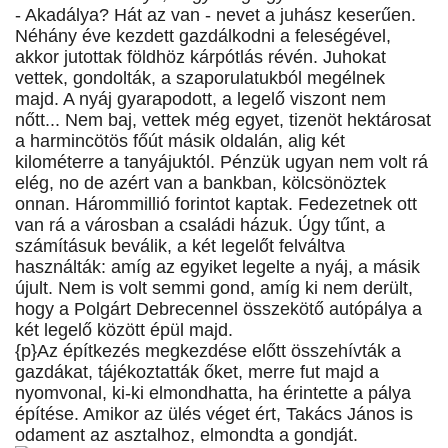
- Akadálya? Hát az van - nevet a juhász keserűen.
Néhány éve kezdett gazdálkodni a feleségével,
akkor jutottak földhöz kárpótlás révén. Juhokat
vettek, gondolták, a szaporulatukból megélnek
majd. A nyáj gyarapodott, a legelő viszont nem
nőtt... Nem baj, vettek még egyet, tizenöt hektárosat
a harmincötös főút másik oldalán, alig két
kilométerre a tanyájuktól. Pénzük ugyan nem volt rá
elég, no de azért van a bankban, kölcsönöztek
onnan. Hárommillió forintot kaptak. Fedezetnek ott
van rá a városban a családi házuk. Úgy tűnt, a
számításuk beválik, a két legelőt felváltva
használták: amíg az egyiket legelte a nyáj, a másik
újult. Nem is volt semmi gond, amíg ki nem derült,
hogy a Polgárt Debrecennel összekötő autópálya a
két legelő között épül majd.
{p}Az építkezés megkezdése előtt összehívták a
gazdákat, tájékoztatták őket, merre fut majd a
nyomvonal, ki-ki elmondhatta, ha érintette a pálya
építése. Amikor az ülés véget ért, Takács János is
odament az asztalhoz, elmondta a gondját.