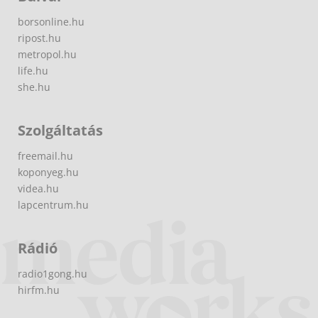
borsonline.hu
ripost.hu
metropol.hu
life.hu
she.hu
Szolgáltatás
freemail.hu
koponyeg.hu
videa.hu
lapcentrum.hu
Rádió
radio1gong.hu
hirfm.hu