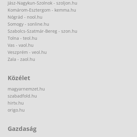
Jász-Nagykun-Szolnok - szoljon.hu
Komárom-Esztergom - kemma.hu
Nógrád - nool.hu
Somogy - sonline.hu
Szabolcs-Szatmár-Bereg - szon.hu
Tolna - teol.hu
Vas - vaol.hu
Veszprém - veol.hu
Zala - zaol.hu
Közélet
magyarnemzet.hu
szabadfold.hu
hirtv.hu
origo.hu
Gazdaság