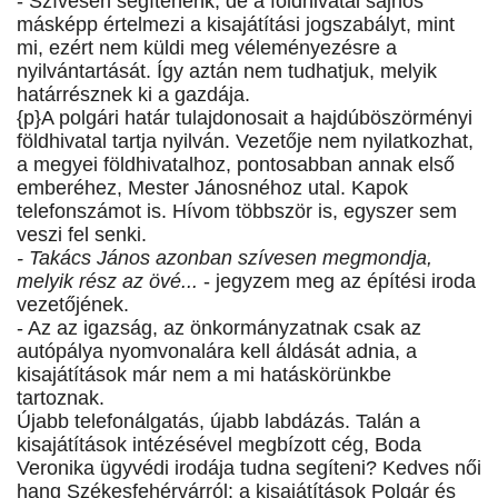
- Szívesen segítenénk, de a földhivatal sajnos
másképp értelmezi a kisajátítási jogszabályt, mint
mi, ezért nem küldi meg véleményezésre a
nyilvántartását. Így aztán nem tudhatjuk, melyik
határrésznek ki a gazdája.
{p}A polgári határ tulajdonosait a hajdúböszörményi
földhivatal tartja nyilván. Vezetője nem nyilatkozhat,
a megyei földhivatalhoz, pontosabban annak első
emberéhez, Mester Jánosnéhoz utal. Kapok
telefonszámot is. Hívom többször is, egyszer sem
veszi fel senki.
- Takács János azonban szívesen megmondja,
melyik rész az övé...
- jegyzem meg az építési iroda
vezetőjének.
- Az az igazság, az önkormányzatnak csak az
autópálya nyomvonalára kell áldását adnia, a
kisajátítások már nem a mi hatáskörünkbe
tartoznak.
Újabb telefonálgatás, újabb labdázás. Talán a
kisajátítások intézésével megbízott cég, Boda
Veronika ügyvédi irodája tudna segíteni? Kedves női
hang Székesfehérvárról: a kisajátítások Polgár és