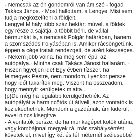
- Nemcsak az én gondomról van ám szó - fogad
Takács János. - Most hallottam, a Lengyel Misi sem
tudja megközelíteni a földjeit.
Lengyel Mihály több száz hektárt művel, a földek
egy része a sajátja, a többit bérli, de vállal
bérmunkát is, s nemcsak Polgár határában, hanem
a szomszédos Folyáséban is. Amikor rácsöngetünk,
éppen a cége iratait rendezgeti, de azért készséges.
- Nekem jobb volna, ha meg sem épül az
autópálya.- Mintha csak Takács Jánost hallanám. -
Hiszen figyeljen ide! Egy évben tízszer, ha
felmegyek Pestre, nem mondom, ilyenkor persze
hogy időt takarítok meg. Viszont ha összeadom,
hogy mennyit kerülgetek miatta...
{p}De még ha legalább kerülgethetnék. Az
autópályát a harmincötös út átíveli, azon vontatók is
közlekedhetnek. Mondom a gazdának, ám kiderül,
evvel nincs kisegítve.
- A vontatók persze; de ha munkagépet kötök utána,
vagy kombájnnal megyek rá, már szabálysértést
követek el, mivel így két és fél méternél szélesebbé