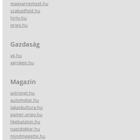
magyarnemzet.hu
szabadfold.hu
hirtv.hu
origo.hu
Gazdaság
vg.hu
agrokep.hu
Magazin
astronet.hu
automotor.hu
lakaskultura.hu
gamer.origo.hu
likebalaton.hu
napidoktor.hu
mindmegette.hu