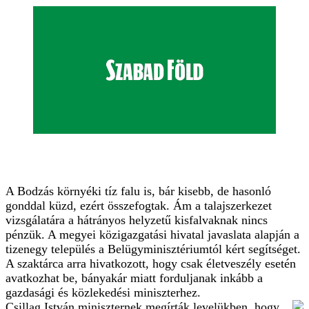
A Bodzás környéki tíz falu is, bár kisebb, de hasonló
gonddal küzd, ezért összefogtak. Ám a talajszerkezet
vizsgálatára a hátrányos helyzetű kisfalvaknak nincs
pénzük. A megyei közigazgatási hivatal javaslata alapján a
tizenegy település a Belügyminisztériumtól kért segítséget.
A szaktárca arra hivatkozott, hogy csak életveszély esetén
avatkozhat be, bányakár miatt forduljanak inkább a
gazdasági és közlekedési miniszterhez.
Csillag István miniszternek megírták levelükben, hogy