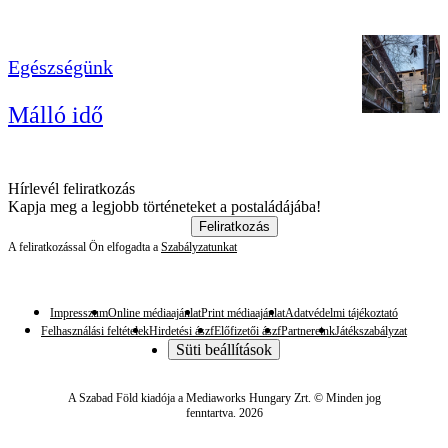
Egészségünk
Málló idő
Hírlevél feliratkozás
Kapja meg a legjobb történeteket a postaládájába!
Feliratkozás
A feliratkozással Ön elfogadta a
Szabályzatunkat
Impresszum
Online médiaajánlat
Print médiaajánlat
Adatvédelmi tájékoztató
Felhasználási feltételek
Hirdetési ászf
Előfizetői ászf
Partnereink
Játékszabályzat
Süti beállítások
A Szabad Föld kiadója a Mediaworks Hungary Zrt. © Minden jog
fenntartva. 2026