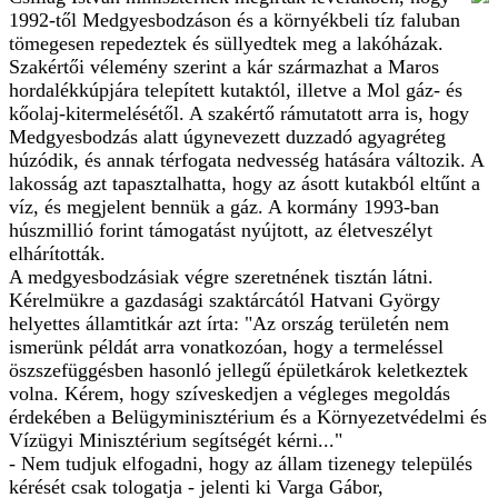
1992-től Medgyesbodzáson és a környékbeli tíz faluban
tömegesen repedeztek és süllyedtek meg a lakóházak.
Szakértői vélemény szerint a kár származhat a Maros
hordalékkúpjára telepített kutaktól, illetve a Mol gáz- és
kőolaj-kitermelésétől. A szakértő rámutatott arra is, hogy
Medgyesbodzás alatt úgynevezett duzzadó agyagréteg
húzódik, és annak térfogata nedvesség hatására változik. A
lakosság azt tapasztalhatta, hogy az ásott kutakból eltűnt a
víz, és megjelent bennük a gáz. A kormány 1993-ban
húszmillió forint támogatást nyújtott, az életveszélyt
elhárították.
A medgyesbodzásiak végre szeretnének tisztán látni.
Kérelmükre a gazdasági szaktárcától Hatvani György
helyettes államtitkár azt írta: "Az ország területén nem
ismerünk példát arra vonatkozóan, hogy a termeléssel
öszszefüggésben hasonló jellegű épületkárok keletkeztek
volna. Kérem, hogy szíveskedjen a végleges megoldás
érdekében a Belügyminisztérium és a Környezetvédelmi és
Vízügyi Minisztérium segítségét kérni..."
- Nem tudjuk elfogadni, hogy az állam tizenegy település
kérését csak tologatja - jelenti ki Varga Gábor,