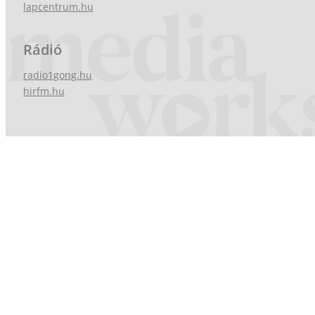
lapcentrum.hu
Rádió
radio1gong.hu
hirfm.hu