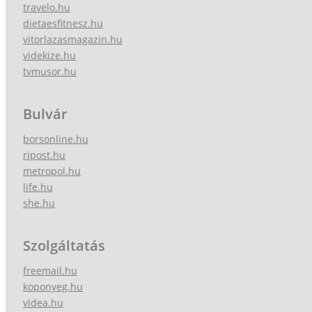
travelo.hu
dietaesfitnesz.hu
vitorlazasmagazin.hu
videkize.hu
tvmusor.hu
Bulvár
borsonline.hu
ripost.hu
metropol.hu
life.hu
she.hu
Szolgáltatás
freemail.hu
koponyeg.hu
videa.hu