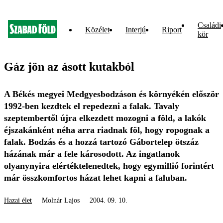
Családi
Közélet
Interjú
Riport
kör
Gáz jön az ásott kutakból
A Békés megyei Medgyesbodzáson és környékén először
1992-ben kezdtek el repedezni a falak. Tavaly
szeptembertől újra elkezdett mozogni a föld, a lakók
éjszakánként néha arra riadnak föl, hogy ropognak a
falak. Bodzás és a hozzá tartozó Gábortelep ötszáz
házának már a fele károsodott. Az ingatlanok
olyanynyira elértéktelenedtek, hogy egymillió forintért
már összkomfortos házat lehet kapni a faluban.
Hazai élet
Molnár Lajos
2004. 09. 10.