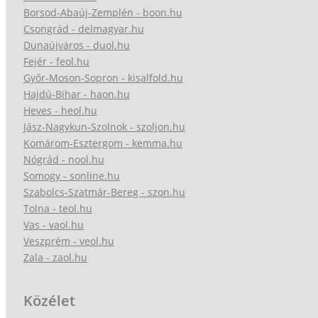
Borsod-Abaúj-Zemplén - boon.hu
Csongrád - delmagyar.hu
Dunaújváros - duol.hu
Fejér - feol.hu
Győr-Moson-Sopron - kisalfold.hu
Hajdú-Bihar - haon.hu
Heves - heol.hu
Jász-Nagykun-Szolnok - szoljon.hu
Komárom-Esztergom - kemma.hu
Nógrád - nool.hu
Somogy - sonline.hu
Szabolcs-Szatmár-Bereg - szon.hu
Tolna - teol.hu
Vas - vaol.hu
Veszprém - veol.hu
Zala - zaol.hu
Közélet