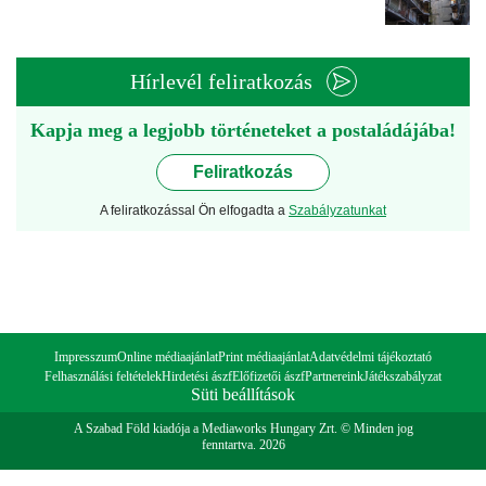
Hírlevél feliratkozás
Kapja meg a legjobb történeteket a postaládájába!
Feliratkozás
A feliratkozással Ön elfogadta a
Szabályzatunkat
Impresszum
Online médiaajánlat
Print médiaajánlat
Adatvédelmi tájékoztató
Felhasználási feltételek
Hirdetési ászf
Előfizetői ászf
Partnereink
Játékszabályzat
Süti beállítások
A Szabad Föld kiadója a Mediaworks Hungary Zrt. © Minden jog
fenntartva. 2026