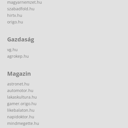
magyarnemzet.hu
szabadfold.hu
hirtv.hu
origo.hu
Gazdaság
vg.hu
agrokep.hu
Magazin
astronet.hu
automotor.hu
lakaskultura.hu
gamer.origo.hu
likebalaton.hu
napidoktor.hu
mindmegette.hu