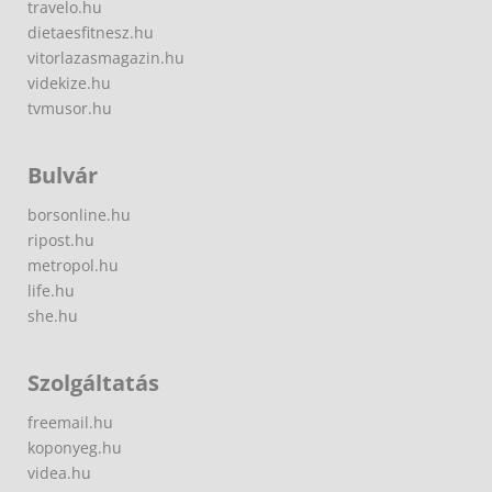
travelo.hu
dietaesfitnesz.hu
vitorlazasmagazin.hu
videkize.hu
tvmusor.hu
Bulvár
borsonline.hu
ripost.hu
metropol.hu
life.hu
she.hu
Szolgáltatás
freemail.hu
koponyeg.hu
videa.hu