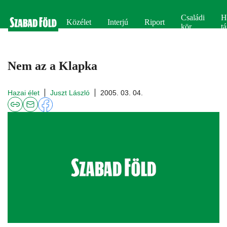
Családi
H
Közélet
Interjú
Riport
kör
tá
Nem az a Klapka
Hazai élet
Juszt László
2005. 03. 04.