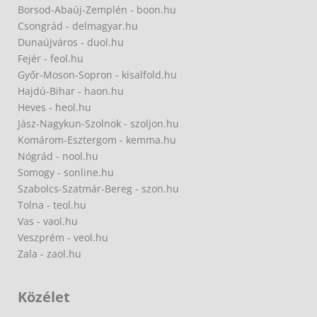
Borsod-Abaúj-Zemplén - boon.hu
Csongrád - delmagyar.hu
Dunaújváros - duol.hu
Fejér - feol.hu
Győr-Moson-Sopron - kisalfold.hu
Hajdú-Bihar - haon.hu
Heves - heol.hu
Jász-Nagykun-Szolnok - szoljon.hu
Komárom-Esztergom - kemma.hu
Nógrád - nool.hu
Somogy - sonline.hu
Szabolcs-Szatmár-Bereg - szon.hu
Tolna - teol.hu
Vas - vaol.hu
Veszprém - veol.hu
Zala - zaol.hu
Közélet