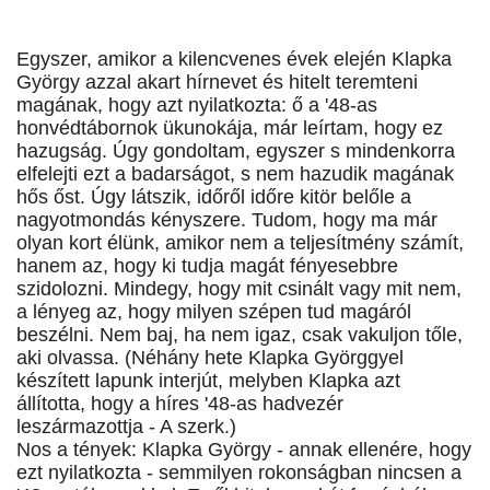
Egyszer, amikor a kilencvenes évek elején Klapka
György azzal akart hírnevet és hitelt teremteni
magának, hogy azt nyilatkozta: ő a '48-as
honvédtábornok ükunokája, már leírtam, hogy ez
hazugság. Úgy gondoltam, egyszer s mindenkorra
elfelejti ezt a badarságot, s nem hazudik magának
hős őst. Úgy látszik, időről időre kitör belőle a
nagyotmondás kényszere. Tudom, hogy ma már
olyan kort élünk, amikor nem a teljesítmény számít,
hanem az, hogy ki tudja magát fényesebbre
szidolozni. Mindegy, hogy mit csinált vagy mit nem,
a lényeg az, hogy milyen szépen tud magáról
beszélni. Nem baj, ha nem igaz, csak vakuljon tőle,
aki olvassa. (Néhány hete Klapka Györggyel
készített lapunk interjút, melyben Klapka azt
állította, hogy a híres '48-as hadvezér
leszármazottja - A szerk.)
Nos a tények: Klapka György - annak ellenére, hogy
ezt nyilatkozta - semmilyen rokonságban nincsen a