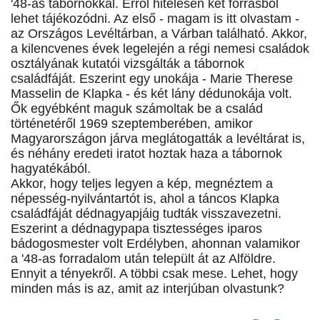
'48-as tábornokkal. Erről hitelesen két forrásból
lehet tájékozódni. Az első - magam is itt olvastam -
az Országos Levéltárban, a Várban található. Akkor,
a kilencvenes évek legelején a régi nemesi családok
osztályának kutatói vizsgálták a tábornok
családfáját. Eszerint egy unokája - Marie Therese
Masselin de Klapka - és két lány dédunokája volt.
Ők egyébként maguk számoltak be a család
történetéről 1969 szeptemberében, amikor
Magyarországon járva meglátogatták a levéltárat is,
és néhány eredeti iratot hoztak haza a tábornok
hagyatékából.
Akkor, hogy teljes legyen a kép, megnéztem a
népesség-nyilvántartót is, ahol a táncos Klapka
családfáját dédnagyapjáig tudták visszavezetni.
Eszerint a dédnagypapa tisztességes iparos
bádogosmester volt Erdélyben, ahonnan valamikor
a '48-as forradalom után települt át az Alföldre.
Ennyit a tényekről. A többi csak mese. Lehet, hogy
minden más is az, amit az interjúban olvastunk?