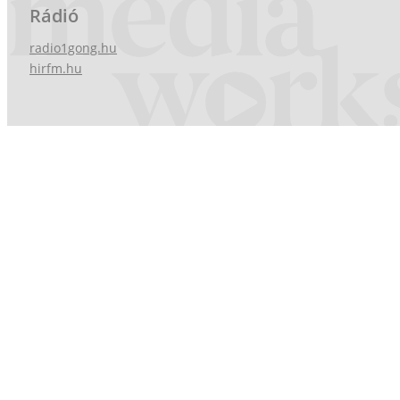
Rádió
radio1gong.hu
hirfm.hu