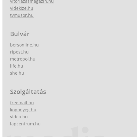
vitorlazasmagazin.hu
videkize.hu
tvmusor.hu
Bulvár
borsonline.hu
ripost.hu
metropol.hu
life.hu
she.hu
Szolgáltatás
freemail.hu
koponyeg.hu
videa.hu
lapcentrum.hu