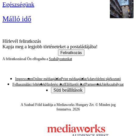
Egészségünk
Málló idő
Hírlevél feliratkozás
Kapja meg a legjobb történeteket a postaládájába!
Feliratkozás
A feliratkozással Ön elfogadta a
Szabályzatunkat
Impresszum
Online médiaajánlat
Print médiaajánlat
Adatvédelmi tájékoztató
Felhasználási feltételek
Hirdetési ászf
Előfizetői ászf
Partnereink
Játékszabályzat
Süti beállítások
A Szabad Föld kiadója a Mediaworks Hungary Zrt. © Minden jog
fenntartva. 2026