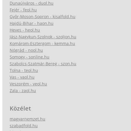
Dunaújváros - duol.hu
Fejér - feol.hu
Győr-Moson-Sopron - kisalfold.hu
Hajdú-Bihar - haon.hu
Heves - heol.hu
Jász-Nagykun-Szolnok - szoljon.hu
Komárom-Esztergom - kemma.hu
Nógrád - nool.hu
Somogy - sonline.hu
Szabolcs-Szatmár-Bereg - szon.hu
Tolna - teol.hu
Vas - vaol.hu
Veszprém - veol.hu
Zala - zaol.hu
Közélet
magyarnemzet.hu
szabadfold.hu