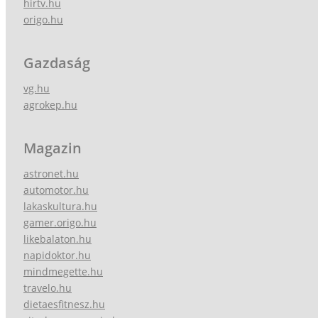
hirtv.hu
origo.hu
Gazdaság
vg.hu
agrokep.hu
Magazin
astronet.hu
automotor.hu
lakaskultura.hu
gamer.origo.hu
likebalaton.hu
napidoktor.hu
mindmegette.hu
travelo.hu
dietaesfitnesz.hu