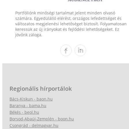
Portfóliónk minőségi tartalmat jelent minden olvasó
számára. Egyedülálló elérést, országos lefedettséget és
változatos megjelenési lehetőséget biztosít. Folyamatosan
keressük az új irányokat és fejlődési lehetőségeket. Ez
jövőnk záloga.
Regionális hírportálok
Bács-Kiskun - baon.hu
Baranya - bama.hu
Békés - beol.hu
Borsod-Abaúj-Zemplén - boon.hu
Csongrád - delmagyar.hu