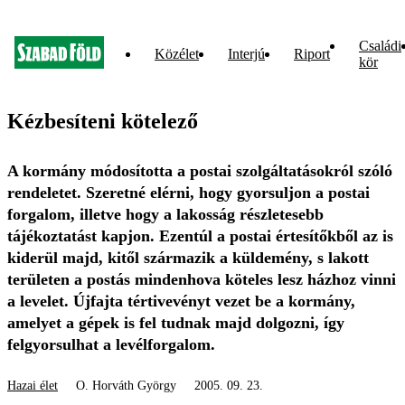
Családi
Közélet
Interjú
Riport
kör
Kézbesíteni kötelező
A kormány módosította a postai szolgáltatásokról szóló
rendeletet. Szeretné elérni, hogy gyorsuljon a postai
forgalom, illetve hogy a lakosság részletesebb
tájékoztatást kapjon. Ezentúl a postai értesítőkből az is
kiderül majd, kitől származik a küldemény, s lakott
területen a postás mindenhova köteles lesz házhoz vinni
a levelet. Újfajta tértivevényt vezet be a kormány,
amelyet a gépek is fel tudnak majd dolgozni, így
felgyorsulhat a levélforgalom.
Hazai élet
O. Horváth György
2005. 09. 23.