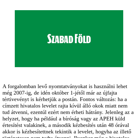
A forgalomban levő nyomtatványokat is használni lehet
még 2007-ig, de idén október 1-jétől már az újfajta
tértivevényt is kérhetjük a postán. Fontos változás: ha a
címzett hivatalos levelet rajta kívül álló okok miatt nem
tud átvenni, ezentúl ezért nem érheti hátrány. Jelenleg az a
helyzet, hogy ha például a bíróság vagy az APEH küld
értesítést valakinek, a második kézbesítés után 48 órával
akkor is kézbesítettnek tekintik a levelet, hogyha az illető
történetesen nem tudta átvenni. Ilyenkor még a hivatalos