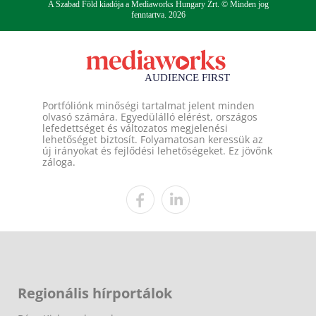
A Szabad Föld kiadója a Mediaworks Hungary Zrt. © Minden jog
fenntartva. 2026
Portfóliónk minőségi tartalmat jelent minden
olvasó számára. Egyedülálló elérést, országos
lefedettséget és változatos megjelenési
lehetőséget biztosít. Folyamatosan keressük az
új irányokat és fejlődési lehetőségeket. Ez jövőnk
záloga.
Regionális hírportálok