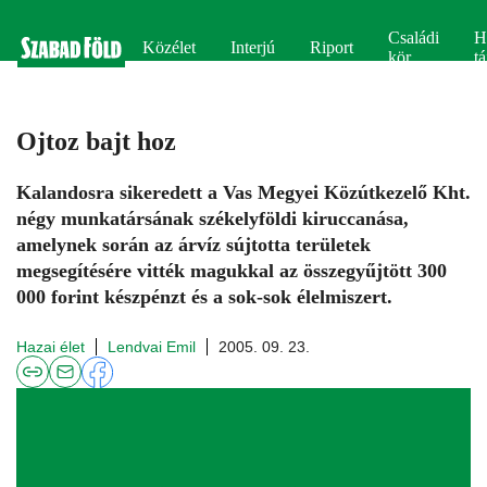
Családi
H
Közélet
Interjú
Riport
kör
tá
Ojtoz bajt hoz
Kalandosra sikeredett a Vas Megyei Közútkezelő Kht.
négy munkatársának székelyföldi kiruccanása,
amelynek során az árvíz sújtotta területek
megsegítésére vitték magukkal az összegyűjtött 300
000 forint készpénzt és a sok-sok élelmiszert.
Hazai élet
Lendvai Emil
2005. 09. 23.