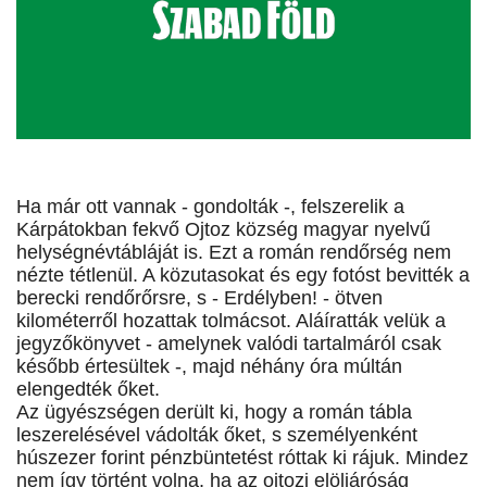
Ha már ott vannak - gondolták -, felszerelik a
Kárpátokban fekvő Ojtoz község magyar nyelvű
helységnévtábláját is. Ezt a román rendőrség nem
nézte tétlenül. A közutasokat és egy fotóst bevitték a
berecki rendőrőrsre, s - Erdélyben! - ötven
kilométerről hozattak tolmácsot. Aláíratták velük a
jegyzőkönyvet - amelynek valódi tartalmáról csak
később értesültek -, majd néhány óra múltán
elengedték őket.
Az ügyészségen derült ki, hogy a román tábla
leszerelésével vádolták őket, s személyenként
húszezer forint pénzbüntetést róttak ki rájuk. Mindez
nem így történt volna, ha az ojtozi elöljáróság