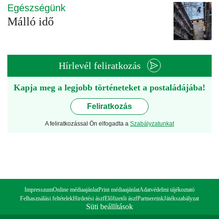
Egészségünk
Málló idő
Hírlevél feliratkozás
Kapja meg a legjobb történeteket a postaládájába!
Feliratkozás
A feliratkozással Ön elfogadta a
Szabályzatunkat
Impresszum
Online médiaajánlat
Print médiaajánlat
Adatvédelmi tájékoztató
Felhasználási feltételek
Hirdetési ászf
Előfizetői ászf
Partnereink
Játékszabályzat
Süti beállítások