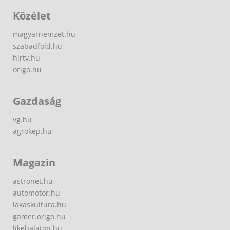
Közélet
magyarnemzet.hu
szabadfold.hu
hirtv.hu
origo.hu
Gazdaság
vg.hu
agrokep.hu
Magazin
astronet.hu
automotor.hu
lakaskultura.hu
gamer.origo.hu
likebalaton.hu