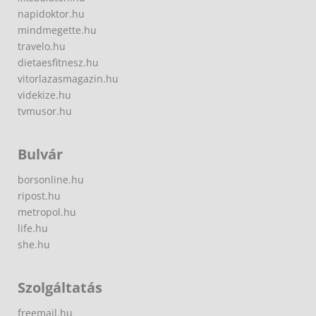
napidoktor.hu
mindmegette.hu
travelo.hu
dietaesfitnesz.hu
vitorlazasmagazin.hu
videkize.hu
tvmusor.hu
Bulvár
borsonline.hu
ripost.hu
metropol.hu
life.hu
she.hu
Szolgáltatás
freemail.hu