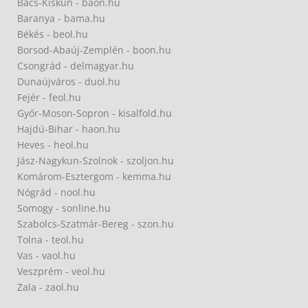
Bács-Kiskun - baon.hu
Baranya - bama.hu
Békés - beol.hu
Borsod-Abaúj-Zemplén - boon.hu
Csongrád - delmagyar.hu
Dunaújváros - duol.hu
Fejér - feol.hu
Győr-Moson-Sopron - kisalfold.hu
Hajdú-Bihar - haon.hu
Heves - heol.hu
Jász-Nagykun-Szolnok - szoljon.hu
Komárom-Esztergom - kemma.hu
Nógrád - nool.hu
Somogy - sonline.hu
Szabolcs-Szatmár-Bereg - szon.hu
Tolna - teol.hu
Vas - vaol.hu
Veszprém - veol.hu
Zala - zaol.hu