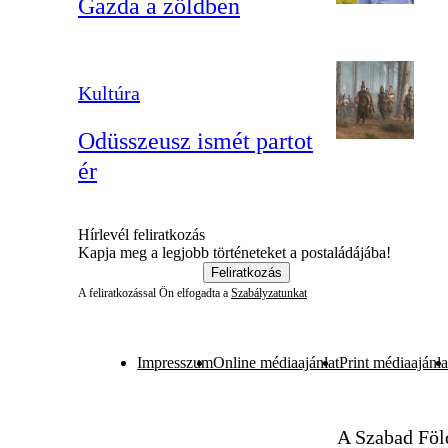
Gazda a zöldben
Kultúra
Odüsszeusz ismét partot
ér
Hírlevél feliratkozás
Kapja meg a legjobb történeteket a postaládájába!
Feliratkozás
A feliratkozással Ön elfogadta a
Szabályzatunkat
Impresszum
Online médiaajánlat
Print médiaajánla
A Szabad Föl