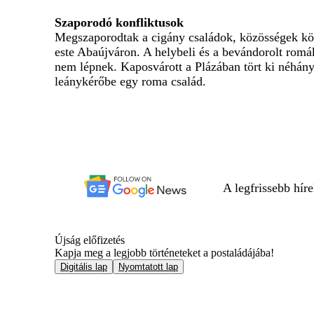
Szaporodó konfliktusok
Megszaporodtak a cigány családok, közösségek közöt
este Abaújváron. A helybeli és a bevándorolt romá
nem lépnek. Kaposvárott a Plázában tört ki néhány 
leánykérőbe egy roma család.
A legfrissebb hír
Újság előfizetés
Kapja meg a legjobb történeteket a postaládájába!
Digitális lap
Nyomtatott lap