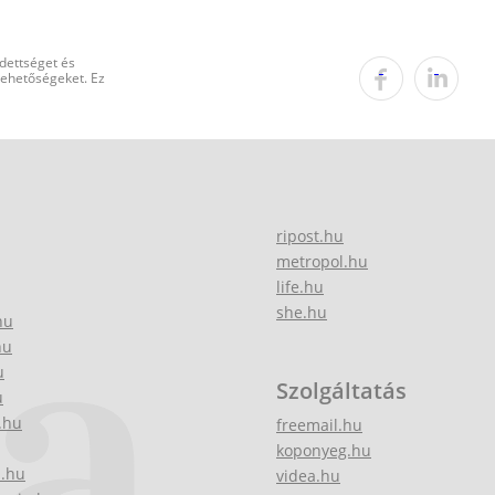
edettséget és
 lehetőségeket. Ez
ripost.hu
metropol.hu
life.hu
she.hu
hu
hu
u
Szolgáltatás
u
.hu
freemail.hu
koponyeg.hu
z.hu
videa.hu