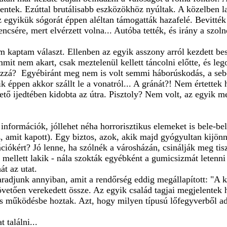
entek. Ezúttal brutálisabb eszközökhöz nyúltak. A közelben 
Az egyikük sógorát éppen aléltan támogatták hazafelé. Bevitték 
encsére, mert elvérzett volna... Autóba tették, és irány a szol
kaptam választ. Ellenben az egyik asszony arról kezdett besz
mit nem akart, csak meztelenül kellett táncolni előtte, és l
ozzá? Egyébiránt meg nem is volt semmi háborúskodás, a sebe
ik éppen akkor szállt le a vonatról... A gránát?! Nem értettek
llető ijedtében kidobta az útra. Pisztoly? Nem volt, az egyik m
információk, jóllehet néha horrorisztikus elemeket is bele-be
, amit kapott). Egy biztos, azok, akik majd gyógyultan kijönne
ókért? Jó lenne, ha szólnék a városházán, csinálják meg tisz
út mellett lakik - nála szokták egyébként a gumicsizmát leten
t az utat.
adjunk annyiban, amit a rendőrség eddig megállapított: "A k
övetően verekedett össze. Az egyik család tagjai megjelentek 
s működésbe hoztak. Azt, hogy milyen típusú lőfegyverből adt
 találni...