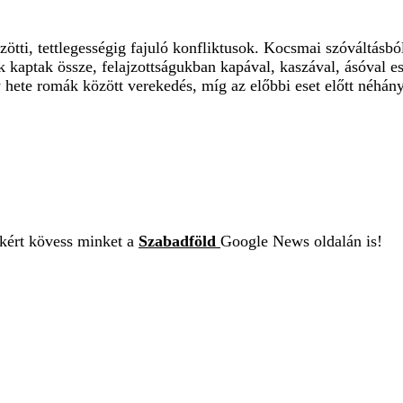
ti, tettlegességig fajuló konfliktusok. Kocsmai szóváltásból 
k kaptak össze, felajzottságukban kapával, kaszával, ásóval 
hete romák között verekedés, míg az előbbi eset előtt néhány 
ekért kövess minket a
Szabadföld
Google News oldalán is!