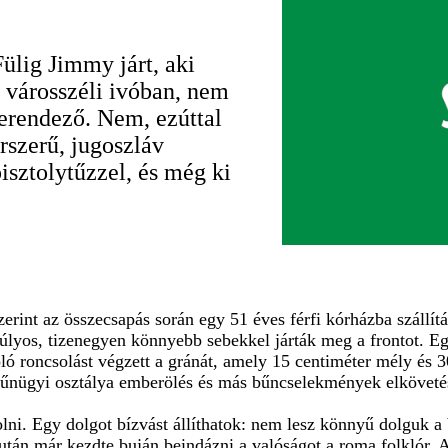
lig Jimmy járt, aki
 városszéli ivóban, nem
berendező. Nem, ezúttal
rszerű, jugoszláv
isztolytűzzel, és még ki
int az összecsapás során egy 51 éves férfi kórházba szállítás
súlyos, tizenegyen könnyebb sebekkel járták meg a frontot. Eg
ó roncsolást végzett a gránát, amely 15 centiméter mély és 30
ügyi osztálya emberölés és más bűncselekmények elkövetése 
ni. Egy dolgot bízvást állíthatok: nem lesz könnyű dolguk a
 után már kezdte buján beindázni a valóságot a roma folklór. A