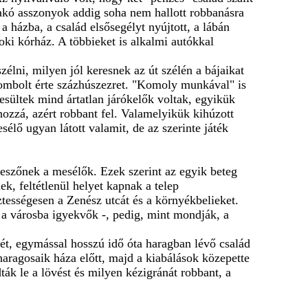
lakó asszonyok addig soha nem hallott robbanásra
a házba, a család elsősegélyt nyújtott, a lábán
noki kórház. A többieket is alkalmi autókkal
élni, milyen jól keresnek az út szélén a bájaikat
egombolt érte százhúszezret. "Komoly munkával" is
sültek mind ártatlan járókelők voltak, egyikük
 hozzá, azért robbant fel. Valamelyikük kihúzott
esélő ugyan látott valamit, de az szerinte játék
leszőnek a mesélők. Ezek szerint az egyik beteg
k, feltétlenül helyet kapnak a telep
tességesen a Zenész utcát és a környékbelieket.
ni a városba igyekvők -, pedig, mint mondják, a
ét, egymással hosszú idő óta haragban lévő család
haragosaik háza előtt, majd a kiabálások közepette
ák le a lövést és milyen kézigránát robbant, a