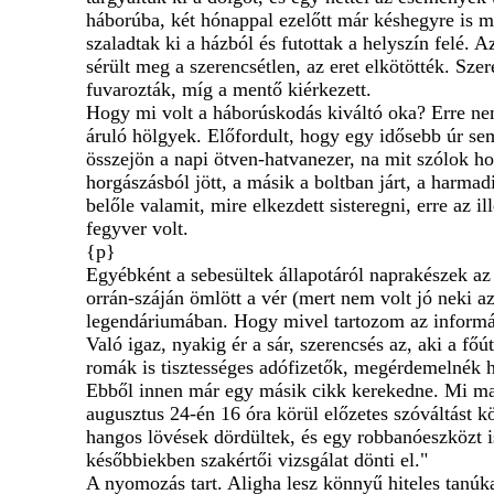
háborúba, két hónappal ezelőtt már késhegyre is m
szaladtak ki a házból és futottak a helyszín felé. 
sérült meg a szerencsétlen, az eret elkötötték. Szer
fuvarozták, míg a mentő kiérkezett.
Hogy mi volt a háborúskodás kiváltó oka? Erre nem 
áruló hölgyek. Előfordult, hogy egy idősebb úr sem
összejön a napi ötven-hatvanezer, na mit szólok h
horgászásból jött, a másik a boltban járt, a harmad
belőle valamit, mire elkezdett sisteregni, erre az i
fegyver volt.
{p}
Egyébként a sebesültek állapotáról naprakészek az 
orrán-száján ömlött a vér (mert nem volt jó neki az
legendáriumában. Hogy mivel tartozom az informáci
Való igaz, nyakig ér a sár, szerencsés az, aki a fő
romák is tisztességes adófizetők, megérdemelnék há
Ebből innen már egy másik cikk kerekedne. Mi mar
augusztus 24-én 16 óra körül előzetes szóváltást k
hangos lövések dördültek, és egy robbanóeszközt i
későbbiekben szakértői vizsgálat dönti el."
A nyomozás tart. Aligha lesz könnyű hiteles tanúkat