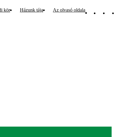
di kör
Házunk tája
Az olvasó oldala