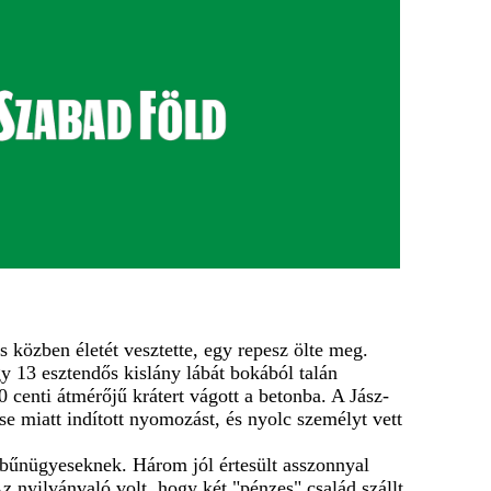
 közben életét vesztette, egy repesz ölte meg.
y 13 esztendős kislány lábát bokából talán
 centi átmérőjű krátert vágott a betonba. A Jász-
miatt indított nyomozást, és nyolc személyt vett
 bűnügyeseknek. Három jól értesült asszonnyal
z nyilvánvaló volt, hogy két "pénzes" család szállt