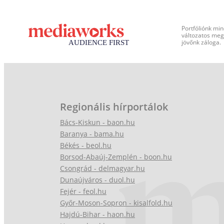
Portfóliónk min
változatos megj
jövőnk záloga.
Regionális hírportálok
Bács-Kiskun - baon.hu
Baranya - bama.hu
Békés - beol.hu
Borsod-Abaúj-Zemplén - boon.hu
Csongrád - delmagyar.hu
Dunaújváros - duol.hu
Fejér - feol.hu
Győr-Moson-Sopron - kisalfold.hu
Hajdú-Bihar - haon.hu