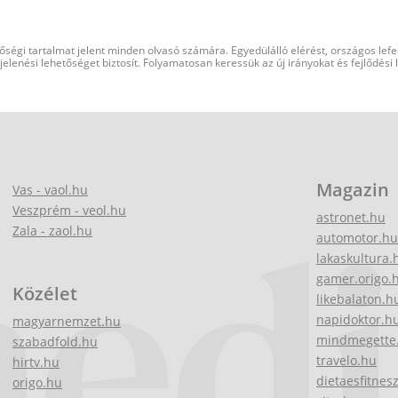
őségi tartalmat jelent minden olvasó számára. Egyedülálló elérést, országos lef
elenési lehetőséget biztosít. Folyamatosan keressük az új irányokat és fejlődési
Magazin
Vas - vaol.hu
Veszprém - veol.hu
astronet.hu
Zala - zaol.hu
automotor.hu
lakaskultura.
gamer.origo.
Közélet
likebalaton.h
napidoktor.h
magyarnemzet.hu
mindmegette
szabadfold.hu
travelo.hu
hirtv.hu
dietaesfitnes
origo.hu