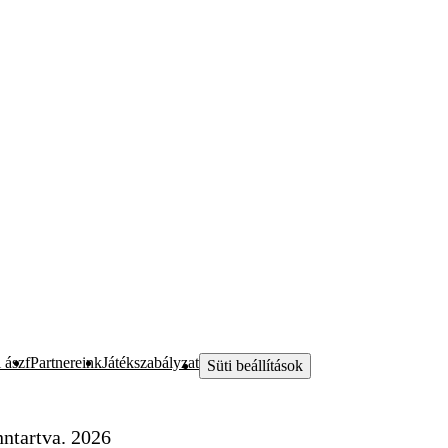
 ászf
Partnereink
Játékszabályzat
Süti beállítások
ntartva. 2026