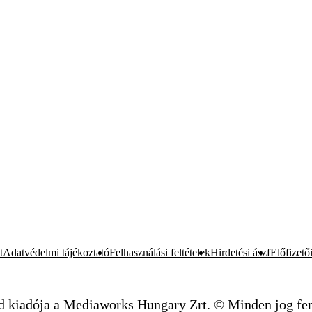
t
Adatvédelmi tájékoztató
Felhasználási feltételek
Hirdetési ászf
Előfizetői
d kiadója a Mediaworks Hungary Zrt. © Minden jog fen