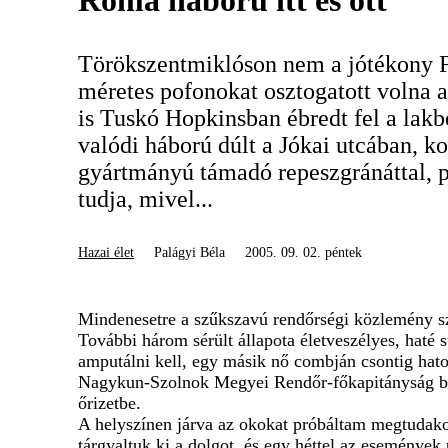
Roma háború itt és ott
Törökszentmiklóson nem a jótékony Fü
méretes pofonokat osztogatott volna a
is Tuskó Hopkinsban ébredt fel a lak
valódi háború dúlt a Jókai utcában, ko
gyártmányú támadó repeszgránáttal, p
tudja, mivel...
Hazai élet
Palágyi Béla
2005. 09. 02. péntek
Mindenesetre a szűkszavú rendőrségi közlemény szer
További három sérült állapota életveszélyes, haté 
amputálni kell, egy másik nő combján csontig hatol
Nagykun-Szolnok Megyei Rendőr-főkapitányság bűn
őrizetbe.
A helyszínen járva az okokat próbáltam megtudakol
tárgyaltuk ki a dolgot, és egy héttel az események