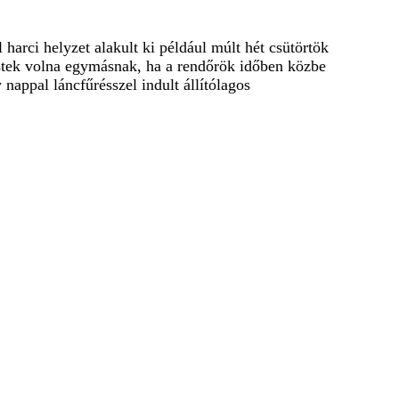
harci helyzet alakult ki például múlt hét csütörtök
estek volna egymásnak, ha a rendőrök időben közbe
nappal láncfűrésszel indult állítólagos