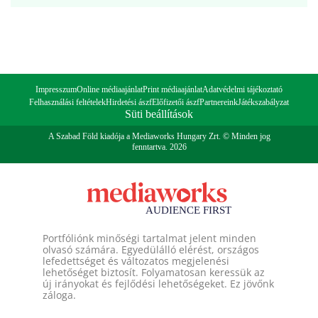
Impresszum
Online médiaajánlat
Print médiaajánlat
Adatvédelmi tájékoztató
Felhasználási feltételek
Hirdetési ászf
Előfizetői ászf
Partnereink
Játékszabályzat
Süti beállítások
A Szabad Föld kiadója a Mediaworks Hungary Zrt. © Minden jog
fenntartva. 2026
Portfóliónk minőségi tartalmat jelent minden
olvasó számára. Egyedülálló elérést, országos
lefedettséget és változatos megjelenési
lehetőséget biztosít. Folyamatosan keressük az
új irányokat és fejlődési lehetőségeket. Ez jövőnk
záloga.