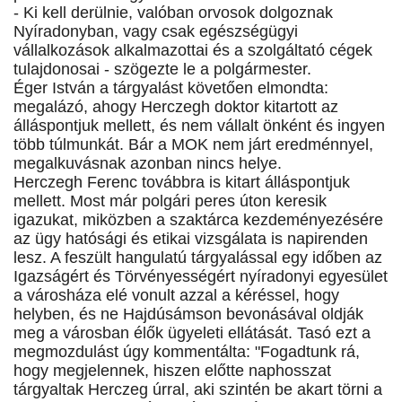
- Ki kell derülnie, valóban orvosok dolgoznak
Nyíradonyban, vagy csak egészségügyi
vállalkozások alkalmazottai és a szolgáltató cégek
tulajdonosai - szögezte le a polgármester.
Éger István a tárgyalást követően elmondta:
megalázó, ahogy Herczegh doktor kitartott az
álláspontjuk mellett, és nem vállalt önként és ingyen
több túlmunkát. Bár a MOK nem járt eredménnyel,
megalkuvásnak azonban nincs helye.
Herczegh Ferenc továbbra is kitart álláspontjuk
mellett. Most már polgári peres úton keresik
igazukat, miközben a szaktárca kezdeményezésére
az ügy hatósági és etikai vizsgálata is napirenden
lesz. A feszült hangulatú tárgyalással egy időben az
Igazságért és Törvényességért nyíradonyi egyesület
a városháza elé vonult azzal a kéréssel, hogy
helyben, és ne Hajdúsámson bevonásával oldják
meg a városban élők ügyeleti ellátását. Tasó ezt a
megmozdulást úgy kommentálta: "Fogadtunk rá,
hogy megjelennek, hiszen előtte naphosszat
tárgyaltak Herczeg úrral, aki szintén be akart törni a