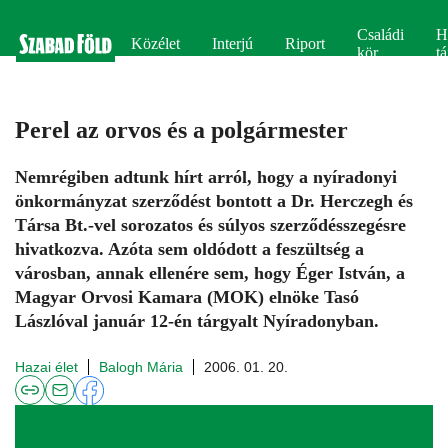
Családi
H
Közélet
Interjú
Riport
kör
tá
Perel az orvos és a polgármester
Nemrégiben adtunk hírt arról, hogy a nyíradonyi
önkormányzat szerződést bontott a Dr. Herczegh és
Társa Bt.-vel sorozatos és súlyos szerződésszegésre
hivatkozva. Azóta sem oldódott a feszültség a
városban, annak ellenére sem, hogy Éger István, a
Magyar Orvosi Kamara (MOK) elnöke Tasó
Lászlóval január 12-én tárgyalt Nyíradonyban.
Hazai élet
Balogh Mária
2006. 01. 20.