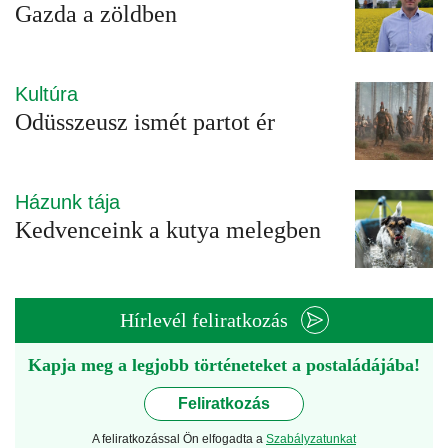
Gazda a zöldben
Kultúra
Odüsszeusz ismét partot ér
Házunk tája
Kedvenceink a kutya melegben
Hírlevél feliratkozás
Kapja meg a legjobb történeteket a postaládájába!
Feliratkozás
A feliratkozással Ön elfogadta a
Szabályzatunkat