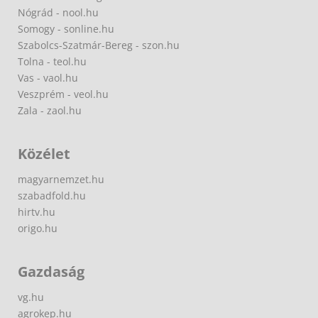
Nógrád - nool.hu
Somogy - sonline.hu
Szabolcs-Szatmár-Bereg - szon.hu
Tolna - teol.hu
Vas - vaol.hu
Veszprém - veol.hu
Zala - zaol.hu
Közélet
magyarnemzet.hu
szabadfold.hu
hirtv.hu
origo.hu
Gazdaság
vg.hu
agrokep.hu