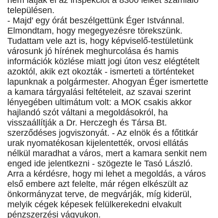
nem látják el az inspekciót a 8300 lelket számláló
településen.
- Majd' egy órát beszélgettünk Éger Istvánnal.
Elmondtam, hogy megegyezésre törekszünk.
Tudattam vele azt is, hogy képviselő-testületünk
városunk jó hírének meghurcolása és hamis
információk közlése miatt jogi úton vesz elégtételt
azoktól, akik ezt okozták - ismerteti a történteket
lapunknak a polgármester. Ahogyan Éger ismertette
a kamara tárgyalási feltételeit, az szavai szerint
lényegében ultimátum volt: a MOK csakis akkor
hajlandó szót váltani a megoldásokról, ha
visszaállítják a Dr. Herczegh és Társa Bt.
szerződéses jogviszonyát. - Az elnök és a főtitkár
urak nyomatékosan kijelentették, orvosi ellátás
nélkül maradhat a város, mert a kamara senkit nem
enged ide jelentkezni - szögezte le Tasó László.
Arra a kérdésre, hogy mi lehet a megoldás, a város
első embere azt felelte, már régen elkészült az
önkormányzat terve, de megvárják, míg kiderül,
melyik cégek képesek felülkerekedni elvakult
pénzszerzési vágyukon.