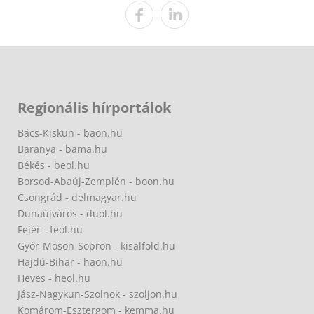
Regionális hírportálok
Bács-Kiskun - baon.hu
Baranya - bama.hu
Békés - beol.hu
Borsod-Abaúj-Zemplén - boon.hu
Csongrád - delmagyar.hu
Dunaújváros - duol.hu
Fejér - feol.hu
Győr-Moson-Sopron - kisalfold.hu
Hajdú-Bihar - haon.hu
Heves - heol.hu
Jász-Nagykun-Szolnok - szoljon.hu
Komárom-Esztergom - kemma.hu