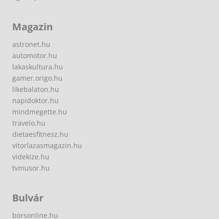
Magazin
astronet.hu
automotor.hu
lakaskultura.hu
gamer.origo.hu
likebalaton.hu
napidoktor.hu
mindmegette.hu
travelo.hu
dietaesfitnesz.hu
vitorlazasmagazin.hu
videkize.hu
tvmusor.hu
Bulvár
borsonline.hu