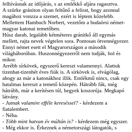
felhívásnak az időjárás, s az emlékkő aljára ragasztva.
A szürke grániton olyan feltűnő a felirat, hogy azonnal
magához vonzza a szemet, ezért is léptem közelebb.
Mellettem Hambuch Norbert, vezetőm a budaörsi német-
magyar katonai temetőben.
Húsz darab, legalább kétméteres gránitkő áll egymás
mellett, rajta nevek végtelen sora. Pontosan ötvennégyezer.
Ennyi német esett el Magyarországon a második
világháborúban. Huszonnégyezerről nem tudják, hol és
mikor.
Arrébb sírkövek, egyszerű kereszt valamennyi. Alattuk
tizenhat-tizenhét éves fiúk is. A sírkövek is, elvágólag,
ahogy az már a katonákhoz illik. Emlékmű nincs, csak egy
hatalmas kereszt a temető közepén. Hátrább fák, még
hátrább, már a kerítésen túl, hegyek koszorúja. Megkapó
látvány.
- Jutnak valamire efféle kereséssel?
- kérdezem a
fiatalembert.
- Néha.
- Több mint hatvan év múltán is?
- kérdezem még egyszer.
- Még ekkor is. Érkeznek a németországi látogatók, s