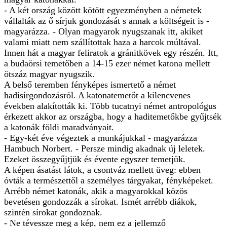
- A két ország között kötött egyezményben a németek
vállalták az ő sírjuk gondozását s annak a költségeit is -
magyarázza. - Olyan magyarok nyugszanak itt, akiket
valami miatt nem szállítottak haza a harcok múltával.
Innen hát a magyar feliratok a gránitkövek egy részén. Itt,
a budaörsi temetőben a 14-15 ezer német katona mellett
ötszáz magyar nyugszik.
A belső teremben fényképes ismertető a német
hadisírgondozásról. A katonatemetőt a kilencvenes
években alakították ki. Több tucatnyi német antropológus
érkezett akkor az országba, hogy a haditemetőkbe gyűjtsék
a katonák földi maradványait.
- Egy-két éve végeztek a munkájukkal - magyarázza
Hambuch Norbert. - Persze mindig akadnak új leletek.
Ezeket összegyűjtjük és évente egyszer temetjük.
A képen ásatást látok, a csontváz mellett üveg: ebben
óvták a természettől a személyes tárgyakat, fényképeket.
Arrébb német katonák, akik a magyarokkal közös
bevetésen gondozzák a sírokat. Ismét arrébb diákok,
szintén sírokat gondoznak.
- Ne tévessze meg a kép, nem ez a jellemző