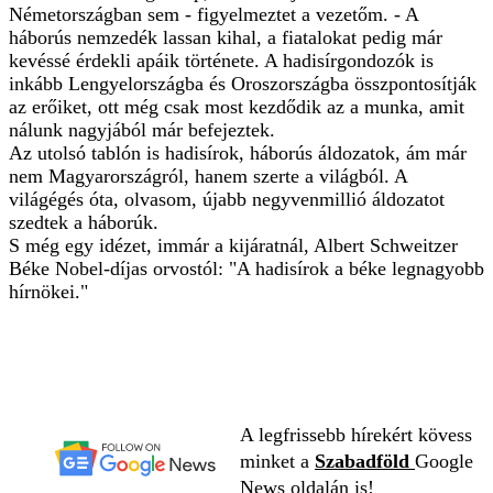
Németországban sem - figyelmeztet a vezetőm. - A
háborús nemzedék lassan kihal, a fiatalokat pedig már
kevéssé érdekli apáik története. A hadisírgondozók is
inkább Lengyelországba és Oroszországba összpontosítják
az erőiket, ott még csak most kezdődik az a munka, amit
nálunk nagyjából már befejeztek.
Az utolsó tablón is hadisírok, háborús áldozatok, ám már
nem Magyarországról, hanem szerte a világból. A
világégés óta, olvasom, újabb negyvenmillió áldozatot
szedtek a háborúk.
S még egy idézet, immár a kijáratnál, Albert Schweitzer
Béke Nobel-díjas orvostól: "A hadisírok a béke legnagyobb
hírnökei."
A legfrissebb hírekért kövess
minket a
Szabadföld
Google
News oldalán is!