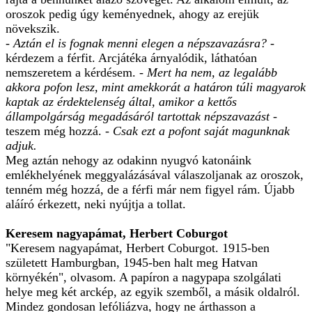
oroszok pedig úgy keményednek, ahogy az erejük
növekszik.
- Aztán el is fognak menni elegen a népszavazásra?
-
kérdezem a férfit. Arcjátéka árnyalódik, láthatóan
nemszeretem a kérdésem. -
Mert ha nem, az legalább
akkora pofon lesz, mint amekkorát a határon túli magyarok
kaptak az érdektelenség által, amikor a kettős
állampolgárság megadásáról tartottak népszavazást
-
teszem még hozzá. -
Csak ezt a pofont saját magunknak
adjuk.
Meg aztán nehogy az odakinn nyugvó katonáink
emlékhelyének meggyalázásával válaszoljanak az oroszok,
tenném még hozzá, de a férfi már nem figyel rám. Újabb
aláíró érkezett, neki nyújtja a tollat.
Keresem nagyapámat, Herbert Coburgot
"Keresem nagyapámat, Herbert Coburgot. 1915-ben
született Hamburgban, 1945-ben halt meg Hatvan
környékén", olvasom. A papíron a nagypapa szolgálati
helye meg két arckép, az egyik szemből, a másik oldalról.
Mindez gondosan lefóliázva, hogy ne árthasson a