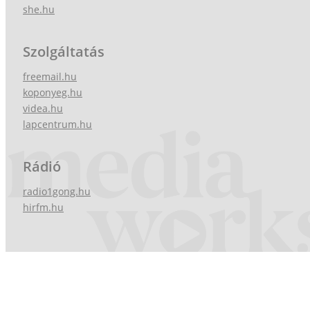
she.hu
Szolgáltatás
freemail.hu
koponyeg.hu
videa.hu
lapcentrum.hu
Rádió
radio1gong.hu
hirfm.hu