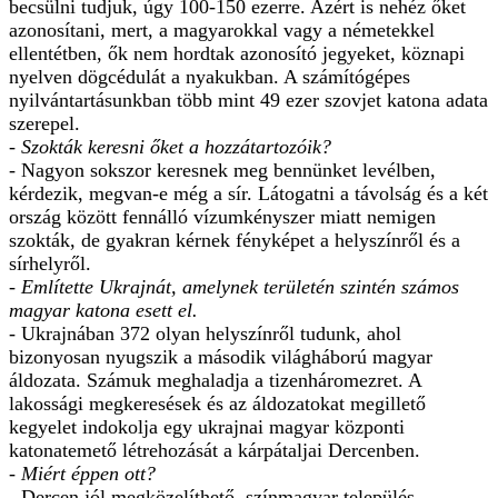
becsülni tudjuk, úgy 100-150 ezerre. Azért is nehéz őket
azonosítani, mert, a magyarokkal vagy a németekkel
ellentétben, ők nem hordtak azonosító jegyeket, köznapi
nyelven dögcédulát a nyakukban. A számítógépes
nyilvántartásunkban több mint 49 ezer szovjet katona adata
szerepel.
- Szokták keresni őket a hozzátartozóik?
- Nagyon sokszor keresnek meg bennünket levélben,
kérdezik, megvan-e még a sír. Látogatni a távolság és a két
ország között fennálló vízumkényszer miatt nemigen
szokták, de gyakran kérnek fényképet a helyszínről és a
sírhelyről.
- Említette Ukrajnát, amelynek területén szintén számos
magyar katona esett el.
- Ukrajnában 372 olyan helyszínről tudunk, ahol
bizonyosan nyugszik a második világháború magyar
áldozata. Számuk meghaladja a tizenháromezret. A
lakossági megkeresések és az áldozatokat megillető
kegyelet indokolja egy ukrajnai magyar központi
katonatemető létrehozását a kárpátaljai Dercenben.
- Miért éppen ott?
- Dercen jól megközelíthető, színmagyar település