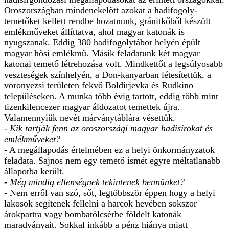
Oroszországban mindenekelőtt azokat a hadifogoly-
temetőket kellett rendbe hozatnunk, gránitkőből készült
emlékműveket állíttatva, ahol magyar katonák is
nyugszanak. Eddig 380 hadifogolytábor helyén épült
magyar hősi emlékmű. Másik feladatunk két magyar
katonai temető létrehozása volt. Mindkettőt a legsúlyosabb
veszteségek színhelyén, a Don-kanyarban létesítettük, a
voronyezsi területen fekvő Boldirjevka és Rudkino
településeken. A munka több évig tartott, eddig több mint
tizenkilencezer magyar áldozatot temettek újra.
Valamennyiük nevét márványtáblára vésettük.
- Kik tartják fenn az oroszországi magyar hadisírokat és
emlékműveket?
- A megállapodás értelmében ez a helyi önkormányzatok
feladata. Sajnos nem egy temető ismét egyre méltatlanabb
állapotba került.
- Még mindig ellenségnek tekintenek bennünket?
- Nem erről van szó, sőt, legtöbbször éppen hogy a helyi
lakosok segítenek fellelni a harcok hevében sokszor
árokpartra vagy bombatölcsérbe földelt katonák
maradványait. Sokkal inkább a pénz hiánya miatt