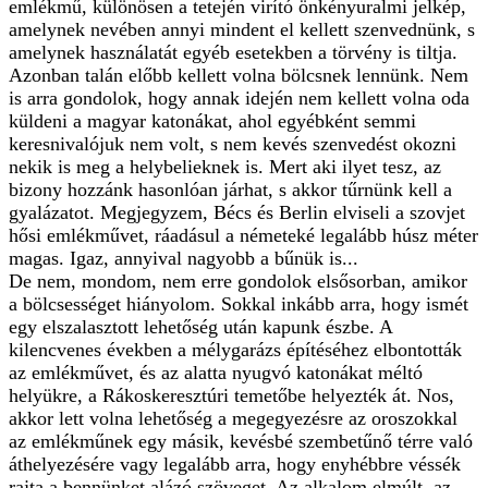
emlékmű, különösen a tetején virító önkényuralmi jelkép,
amelynek nevében annyi mindent el kellett szenvednünk, s
amelynek használatát egyéb esetekben a törvény is tiltja.
Azonban talán előbb kellett volna bölcsnek lennünk. Nem
is arra gondolok, hogy annak idején nem kellett volna oda
küldeni a magyar katonákat, ahol egyébként semmi
keresnivalójuk nem volt, s nem kevés szenvedést okozni
nekik is meg a helybelieknek is. Mert aki ilyet tesz, az
bizony hozzánk hasonlóan járhat, s akkor tűrnünk kell a
gyalázatot. Megjegyzem, Bécs és Berlin elviseli a szovjet
hősi emlékművet, ráadásul a németeké legalább húsz méter
magas. Igaz, annyival nagyobb a bűnük is...
De nem, mondom, nem erre gondolok elsősorban, amikor
a bölcsességet hiányolom. Sokkal inkább arra, hogy ismét
egy elszalasztott lehetőség után kapunk észbe. A
kilencvenes években a mélygarázs építéséhez elbontották
az emlékművet, és az alatta nyugvó katonákat méltó
helyükre, a Rákoskeresztúri temetőbe helyezték át. Nos,
akkor lett volna lehetőség a megegyezésre az oroszokkal
az emlékműnek egy másik, kevésbé szembetűnő térre való
áthelyezésére vagy legalább arra, hogy enyhébbre véssék
rajta a bennünket alázó szöveget. Az alkalom elmúlt, az