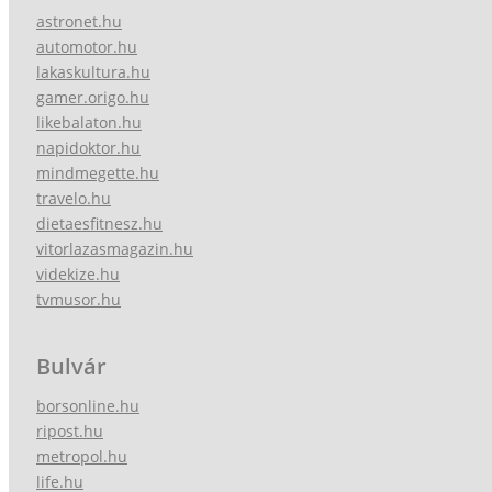
astronet.hu
automotor.hu
lakaskultura.hu
gamer.origo.hu
likebalaton.hu
napidoktor.hu
mindmegette.hu
travelo.hu
dietaesfitnesz.hu
vitorlazasmagazin.hu
videkize.hu
tvmusor.hu
Bulvár
borsonline.hu
ripost.hu
metropol.hu
life.hu