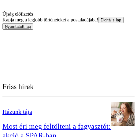
Újság előfizetés
Kapja meg a legjobb történeteket a postaládájába!
Digitális lap
Nyomtatott lap
Friss hírek
Házunk tája
Most éri meg feltölteni a fagyasztót:
akció a SPAR-ban