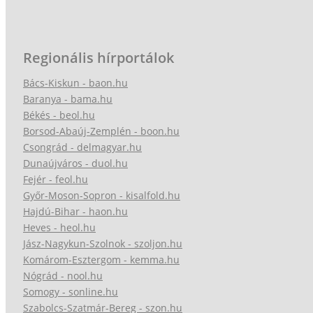
Regionális hírportálok
Bács-Kiskun - baon.hu
Baranya - bama.hu
Békés - beol.hu
Borsod-Abaúj-Zemplén - boon.hu
Csongrád - delmagyar.hu
Dunaújváros - duol.hu
Fejér - feol.hu
Győr-Moson-Sopron - kisalfold.hu
Hajdú-Bihar - haon.hu
Heves - heol.hu
Jász-Nagykun-Szolnok - szoljon.hu
Komárom-Esztergom - kemma.hu
Nógrád - nool.hu
Somogy - sonline.hu
Szabolcs-Szatmár-Bereg - szon.hu