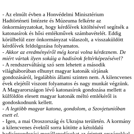
- Az elmúlt évben a Honvédelmi Minisztérium
Hadtörténeti Intézete és Múzeuma felkérte az
önkormányzatokat, hogy kérdőívek kitöltésével segítsék a
katonasírok és hősi emlékművek számbavételét. Eddig
körülbelül ezer önkormányzat válaszolt, a visszaküldött
kérdőívek feldolgozása folyamatos.
- Akkor az eredményéről még korai volna kérdeznem. De
miért vártak ilyen sokáig a hadisírok feltérképezésével?
- A rendszerváltásig szó sem lehetett a második
világháborúban elhunyt magyar katonák sírjának
gondozásáról, legalábbis állami szinten nem. A kilencvenes
évek elejétől viszont folyamatos és nagy munkát végzünk.
A Magyarországon lévő katonasírok gondozása mellett a
külföldön elesett magyar katonák méltó emlékéről is
gondoskodnunk kellett.
- A legtöbb magyar katona, gondolom, a Szovjetunióban
esett el.
- Igen, a mai Oroszország és Ukrajna területén. A kormány
a kilencvenes évektől sorra kötötte a kétoldalú
hadisírgondozási megállapodásokat az érintett országokkal.