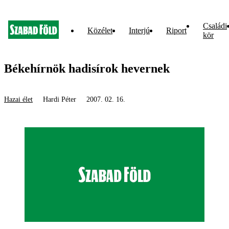
Családi
Közélet
Interjú
Riport
kör
Békehírnök hadisírok hevernek
Hazai élet
Hardi Péter
2007. 02. 16.