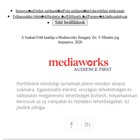
Impresszum
Online médiaajánlat
Print médiaajánlat
Adatvédelmi tájékoztató
Felhasználási feltételek
Hirdetési ászf
Előfizetői ászf
Partnereink
Játékszabályzat
Süti beállítások
A Szabad Föld kiadója a Mediaworks Hungary Zrt. © Minden jog
fenntartva. 2026
Portfóliónk minőségi tartalmat jelent minden olvasó
számára. Egyedülálló elérést, országos lefedettséget és
változatos megjelenési lehetőséget biztosít. Folyamatosan
keressük az új irányokat és fejlődési lehetőségeket. Ez
jövőnk záloga.