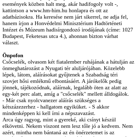
események közben halt meg, akár hadifogoly volt -,
kattintson a
www.hm-him.hu
honlapra és ott az
adatbázisokra. Ha keresése nem járt sikerrel, ne adja fel,
hanem írjon a Honvédelmi Minisztérium Hadtörténeti
Intézet és Múzeum hadisírgondozó irodájának (címe: 1027
Budapest, Feketesas utca 4.), ahonnan bizton várhat
választ.
Önpofon
Csőcselék, olvasom két fiatalember ruhájának a hátulján az
önmeghatározást a Nyugati tér aluljárójában. Közelebb
lépek, látom, aláírásokat gyűjtenek a Szabadság téri
szovjet hősi emlékmű elbontásáért. A járókelők pedig
jönnek, tájékozódnak, aláírnak, legalább öten az alatt az
egy-két perc alatt, amíg a "csőcselék" mellett álldogálok.
- Már csak nyolcvanezer aláírás szükséges a
kétszázezerhez - hallgatom egyiküket. - S akkor
mindenképpen ki kell írni a népszavazást.
Arca úgy ragyog, mint a gyereké, aki csínyt készül
elkövetni. Nekem viszont nem lesz tőle jó a kedvem. Nem
azért, mintha nem bántaná az én önérzetemet is az