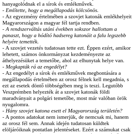
hanyagolódnak el a sírok és emlékművek.
- Említette, hogy a megállapodás kölcsönös.
- Az egyezmény értelmében a szovjet katonák emlékhelyeit
Magyarországon a magyar fél tartja rendben.
- A rendszerváltás utáni években sokszor hallottam a
panaszt, hogy a hódító hadsereg katonáit a falu legszebb
helyére temették.
- A szovjet vezetés tudatosan tette ezt. Éppen ezért, amikor
lehetett, számos önkormányzat kezdeményezte az
áthelyezésüket a temetőbe, ahol az elhunytak helye van.
- Megkapták rá az engedélyt?
- Az engedélyt a sírok és emlékművek megbontására a
megállapodás értelmében az orosz félnek kell megadnia, s
ezt az esetek döntő többségében meg is teszi. Legutóbb
Veszprémben helyezték át a szovjet katonák földi
maradványait a polgári temetőbe, most már valóban örök
nyugalomra.
- Hány szovjet katona esett el Magyarország területén?
- A pontos adatokat nem ismerjük, de nemcsak mi, hanem
az orosz fél sem. Annak idején tudatosan küldtek
elöljáróiknak pontatlan jelentéseket. Ezért a számukat csak