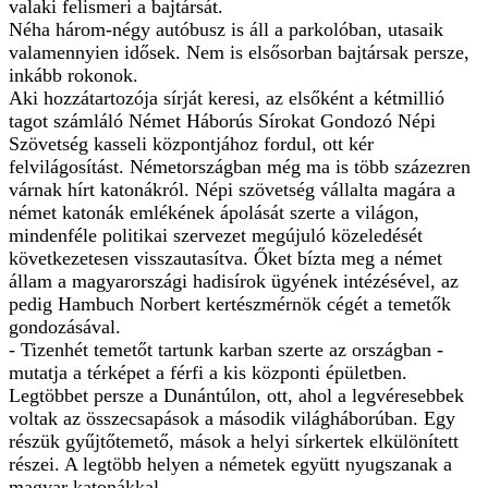
valaki felismeri a bajtársát.
Néha három-négy autóbusz is áll a parkolóban, utasaik
valamennyien idősek. Nem is elsősorban bajtársak persze,
inkább rokonok.
Aki hozzátartozója sírját keresi, az elsőként a kétmillió
tagot számláló Német Háborús Sírokat Gondozó Népi
Szövetség kasseli központjához fordul, ott kér
felvilágosítást. Németországban még ma is több százezren
várnak hírt katonákról. Népi szövetség vállalta magára a
német katonák emlékének ápolását szerte a világon,
mindenféle politikai szervezet megújuló közeledését
következetesen visszautasítva. Őket bízta meg a német
állam a magyarországi hadisírok ügyének intézésével, az
pedig Hambuch Norbert kertészmérnök cégét a temetők
gondozásával.
- Tizenhét temetőt tartunk karban szerte az országban -
mutatja a térképet a férfi a kis központi épületben.
Legtöbbet persze a Dunántúlon, ott, ahol a legvéresebbek
voltak az összecsapások a második világháborúban. Egy
részük gyűjtőtemető, mások a helyi sírkertek elkülönített
részei. A legtöbb helyen a németek együtt nyugszanak a
magyar katonákkal.