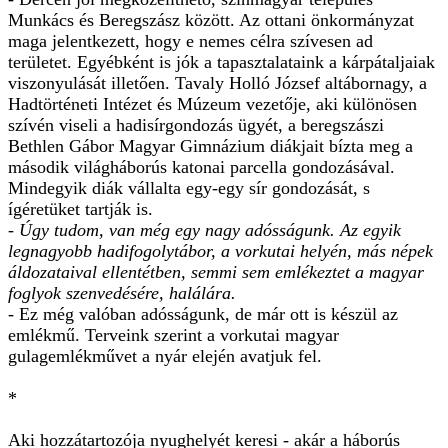
Munkács és Beregszász között. Az ottani önkormányzat
maga jelentkezett, hogy e nemes célra szívesen ad
területet. Egyébként is jók a tapasztalataink a kárpátaljaiak
viszonyulását illetően. Tavaly Holló József altábornagy, a
Hadtörténeti Intézet és Múzeum vezetője, aki különösen
szívén viseli a hadisírgondozás ügyét, a beregszászi
Bethlen Gábor Magyar Gimnázium diákjait bízta meg a
második világháborús katonai parcella gondozásával.
Mindegyik diák vállalta egy-egy sír gondozását, s
ígéretüket tartják is.
- Úgy tudom, van még egy nagy adósságunk. Az egyik
legnagyobb hadifogolytábor, a vorkutai helyén, más népek
áldozataival ellentétben, semmi sem emlékeztet a magyar
foglyok szenvedésére, halálára.
- Ez még valóban adósságunk, de már ott is készül az
emlékmű. Terveink szerint a vorkutai magyar
gulagemlékművet a nyár elején avatjuk fel.
*
Aki hozzátartozója nyughelyét keresi - akár a háborús