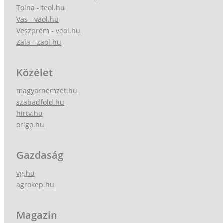
Tolna - teol.hu
Vas - vaol.hu
Veszprém - veol.hu
Zala - zaol.hu
Közélet
magyarnemzet.hu
szabadfold.hu
hirtv.hu
origo.hu
Gazdaság
vg.hu
agrokep.hu
Magazin