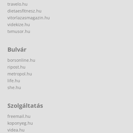
travelo.hu
dietaesfitnesz.hu
vitorlazasmagazin.hu
videkize.hu
tvmusor.hu
Bulvár
borsonline.hu
ripost.hu
metropol.hu
life.hu
she.hu
Szolgáltatás
freemail.hu
koponyeg.hu
videa.hu