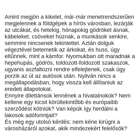
Amint megjön a kikelet, már-már menetrendszerűen
megjelennek a földgépek a hírös városban, lezárják
az utcákat, és hetekig, hónapokig gödröket ásnak,
kábeleket, csöveket húznak, a munkások senkire,
semmire nincsenek tekintettel. Aztán dolguk
végeztével betemetik az árkokat, és huss, úgy
eltűnnek, mint a kámfor. Nyomukban ott maradnak a
hepehupás, gödrös, toldozott-foldozott szakaszok,
ugyanis aszfaltozni rendre elfelejtenek, csak úgy
porzik az út az autósok után. Nyilván nincs a
megállapodásban, hogy vissza kell állítaniuk az
eredeti állapotokat.
Ennyire dilettánsok lennének a hivatalnokok? Nem
kellene egy kicsit körültekintőbb és európaibb
szerződést kötniük? Van képük így herdálni a
lakosok adóforintjait?
És még egy utolsó kérdés: nem kéne kirúgni a
városházáról azokat, akik mindezekért felelősök?