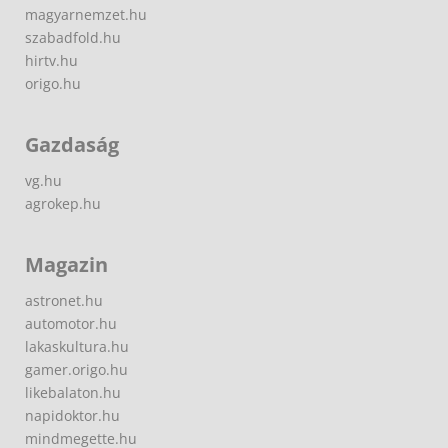
magyarnemzet.hu
szabadfold.hu
hirtv.hu
origo.hu
Gazdaság
vg.hu
agrokep.hu
Magazin
astronet.hu
automotor.hu
lakaskultura.hu
gamer.origo.hu
likebalaton.hu
napidoktor.hu
mindmegette.hu