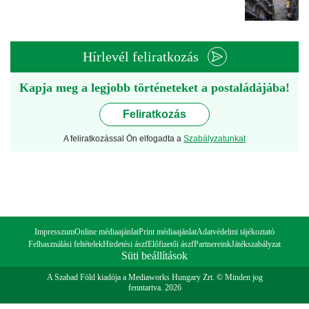
Hírlevél feliratkozás
Kapja meg a legjobb történeteket a postaládájába!
Feliratkozás
A feliratkozással Ön elfogadta a
Szabályzatunkat
Impresszum
Online médiaajánlat
Print médiaajánlat
Adatvédelmi tájékoztató
Felhasználási feltételek
Hirdetési ászf
Előfizetői ászf
Partnereink
Játékszabályzat
Süti beállítások
A Szabad Föld kiadója a Mediaworks Hungary Zrt. © Minden jog
fenntartva. 2026