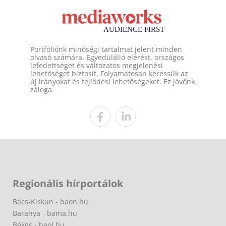
Portfóliónk minőségi tartalmat jelent minden
olvasó számára. Egyedülálló elérést, országos
lefedettséget és változatos megjelenési
lehetőséget biztosít. Folyamatosan keressük az
új irányokat és fejlődési lehetőségeket. Ez jövőnk
záloga.
Regionális hírportálok
Bács-Kiskun - baon.hu
Baranya - bama.hu
Békés - beol.hu