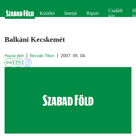
Családi
H
Közélet
Interjú
Riport
kör
tá
Balkáni Kecskemét
Hazai élet
Borzák Tibor
2007. 05. 04.