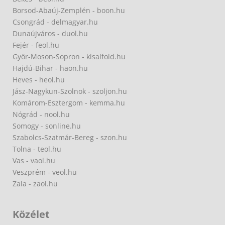
Borsod-Abaúj-Zemplén - boon.hu
Csongrád - delmagyar.hu
Dunaújváros - duol.hu
Fejér - feol.hu
Győr-Moson-Sopron - kisalfold.hu
Hajdú-Bihar - haon.hu
Heves - heol.hu
Jász-Nagykun-Szolnok - szoljon.hu
Komárom-Esztergom - kemma.hu
Nógrád - nool.hu
Somogy - sonline.hu
Szabolcs-Szatmár-Bereg - szon.hu
Tolna - teol.hu
Vas - vaol.hu
Veszprém - veol.hu
Zala - zaol.hu
Közélet