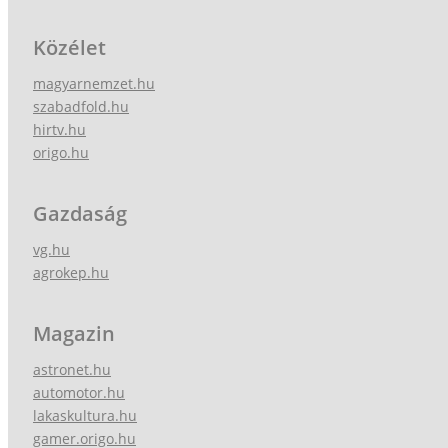
Közélet
magyarnemzet.hu
szabadfold.hu
hirtv.hu
origo.hu
Gazdaság
vg.hu
agrokep.hu
Magazin
astronet.hu
automotor.hu
lakaskultura.hu
gamer.origo.hu