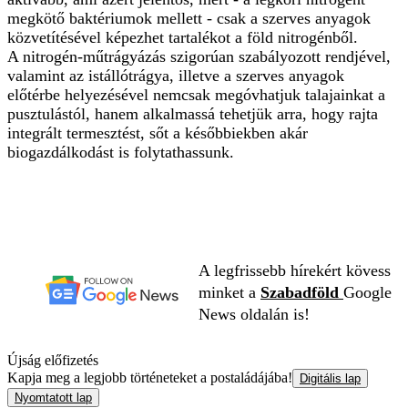
megkötő baktériumok mellett - csak a szerves anyagok
közvetítésével képezhet tartalékot a föld nitrogénből.
A nitrogén-műtrágyázás szigorúan szabályozott rendjével,
valamint az istállótrágya, illetve a szerves anyagok
előtérbe helyezésével nemcsak megóvhatjuk talajainkat a
pusztulástól, hanem alkalmassá tehetjük arra, hogy rajta
integrált termesztést, sőt a későbbiekben akár
biogazdálkodást is folytathassunk.
A legfrissebb hírekért kövess
minket a
Szabadföld
Google
News oldalán is!
Újság előfizetés
Kapja meg a legjobb történeteket a postaládájába!
Digitális lap
Nyomtatott lap