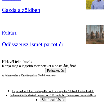
Gazda a zöldben
Kultúra
Odüsszeusz ismét partot ér
Hírlevél feliratkozás
Kapja meg a legjobb történeteket a postaládájába!
Feliratkozás
A feliratkozással Ön elfogadta a
Szabályzatunkat
Impresszum
Online médiaajánlat
Print médiaajánlat
Adatvédelmi tájékoztató
Felhasználási feltételek
Hirdetési ászf
Előfizetői ászf
Partnereink
Játékszabályzat
Süti beállítások