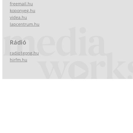
freemail.hu
koponyeg.hu
videa.hu
lapcentrum.hu
Rádió
radio1gong.hu
hirfm.hu