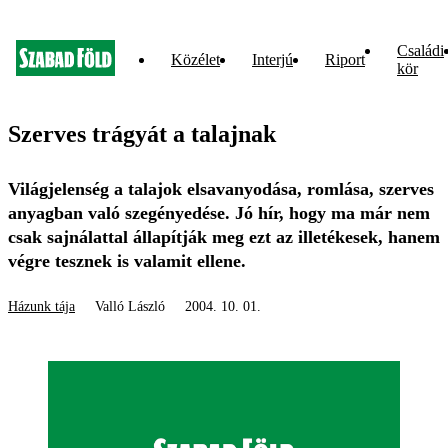
Családi
Közélet
Interjú
Riport
kör
Szerves trágyát a talajnak
Világjelenség a talajok elsavanyodása, romlása, szerves
anyagban való szegényedése. Jó hír, hogy ma már nem
csak sajnálattal állapítják meg ezt az illetékesek, hanem
végre tesznek is valamit ellene.
Házunk tája
Valló László
2004. 10. 01.