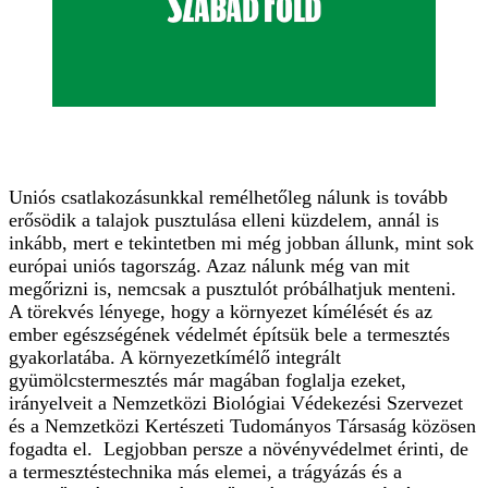
Uniós csatlakozásunkkal remélhetőleg nálunk is tovább
erősödik a talajok pusztulása elleni küzdelem, annál is
inkább, mert e tekintetben mi még jobban állunk, mint sok
európai uniós tagország. Azaz nálunk még van mit
megőrizni is, nemcsak a pusztulót próbálhatjuk menteni.
A törekvés lényege, hogy a környezet kímélését és az
ember egészségének védelmét építsük bele a termesztés
gyakorlatába. A környezetkímélő integrált
gyümölcstermesztés már magában foglalja ezeket,
irányelveit a Nemzetközi Biológiai Védekezési Szervezet
és a Nemzetközi Kertészeti Tudományos Társaság közösen
fogadta el. Legjobban persze a növényvédelmet érinti, de
a termesztéstechnika más elemei, a trágyázás és a