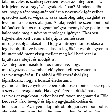
talajművelés is szükségszerűen részei az integrációnak.
Mit jelent ez a trágyázás gyakorlatában? Mindenekelőtt
azt, hogy a tápanyag-utánpótlást a növények igényeihez
igazodva szabad végezni, azaz kizárólag talajvizsgálat és
levélminta-elemzés alapján. A talaj védelme szempontjából
különösen fontos nitrogénműtrágya mennyisége pedig nem
haladhatja meg a növény tényleges igényét. Eközben
figyelembe kell venni a talajtípus természetes
nitrogénszolgáltatását is. Hogy a nitrogén kimosódása a
legkisebb, illetve hasznosulása a legtökéletesebb legyen, a
kijuttatandó mennyiség mellett meg kell határozni a
kijuttatása idejét és módját is.
Az integráció másik fontos irányelve, hogy a
műtrágyázással szemben előnyben kell részesíteni a
szervestrágyázást. Ez abból a fölismerésből (is)
táplálkozik, hogy a hosszú élettartamú
gyümölcsültetvények esetében különösen fontos a szerepük
a szerves anyagoknak. Ha a gyökérzóna dúskálhat a
szerves anyagokban, akkor hosszú távon megmarad a Föld
kedvező víz-, levegő és tápanyag-gazdálkodása és
hőháztartása. Az ilyen talaj mikrobiológiai szempontból is
aktívabb, ami azért jelentős, mert - a légköri nitrogént