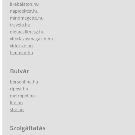
likebalaton.hu
napidoktor.hu
mindmegette.hu
travelo.hu
dietaesfitnesz.hu
vitorlazasmagazin.hu
videkize.hu
tvmusor.hu
Bulvár
borsonline.hu
ripost.hu
metropol.hu
life.hu
she.hu
Szolgáltatás