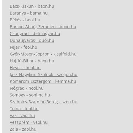
Bács-Kiskun - baon.hu
Baranya - bama.hu
Békés - beol.hu
Borsod-Abaúj-Zemplén - boon.hu
Csongrád - delmagyar.hu
Dunaújváros - duol.hu
Fejér - feol.hu
Győr-Moson-Sopron - kisalfold.hu
Hajdú-Bihar - haon.hu
Heves - heol.hu
Jász-Nagykun-Szolnok - szoljon.hu
Komárom-Esztergom - kemma.hu
Nógrád - nool.hu
Somogy - sonline.hu
Szabolcs-Szatmár-Bereg - szon.hu
Tolna - teol.hu
Vas - vaol.hu
Veszprém - veol.hu
Zala - zaol.hu