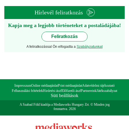
Hírlevél feliratkozás
Kapja meg a legjobb történeteket a postaládájába!
Feliratkozás
A feliratkozással Ön elfogadta a
Szabályzatunkat
Impresszum
Online médiaajánlat
Print médiaajánlat
Adatvédelmi tájékoztató
Felhasználási feltételek
Hirdetési ászf
Előfizetői ászf
Partnereink
Játékszabályzat
Süti beállítások
A Szabad Föld kiadója a Mediaworks Hungary Zrt. © Minden jog
fenntartva. 2026