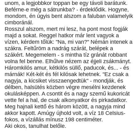
unom, a legjobbkor toppan be egy távoli barátunk.
Beférne-e még a sátrunkba? - érdeklődik. Hogyne,
mondom, én úgyis bent alszom a faluban valamelyik
cimboránál.
Rosszul alszom, mert mi lesz, ha pont most fogják
majd a sokat. Reggel hatkor már lent vagyok a
vízen, kérdem tőlük: "Na, mi van?" Némán intenek a
szákra. Feltűröm a nadrág szárát, belépek a
szákért. Megemelem - s mintha tíz gránát robbant
volna fel benne. Elhűlve nézem az éjjeli zsákmányt.
Háromkilós amur, kétkilós süllő, paducok, és... - és
márnák! Két-két és fél kilósak lehetnek. "Ez csak a
nagyja, a kicsiket visszaengedtük" - mondják, és
délben, halsütés közben végre mesélni kezdenek
okulásképpen. A csontit és a nagy szemű kukoricát
vette fel a hal, de csak alkonyatkor és pirkadatkor.
Meg hajnali kettő és három között, a nagyja mind
akkor kapott. Amúgy újhold volt, a víz 18 Celsius-
fokos, a vízállás mínusz 198 centiméter.
Aki okos, tanulhat belőle.