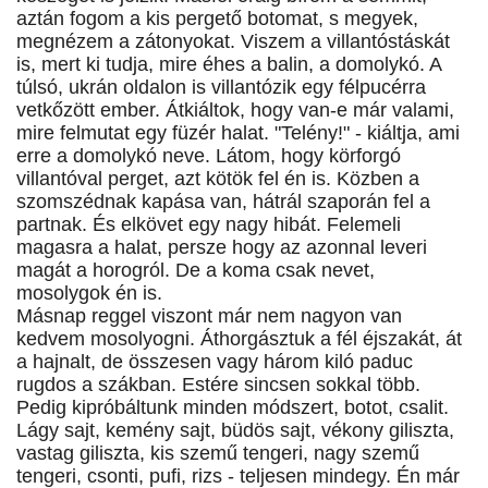
aztán fogom a kis pergető botomat, s megyek,
megnézem a zátonyokat. Viszem a villantóstáskát
is, mert ki tudja, mire éhes a balin, a domolykó. A
túlsó, ukrán oldalon is villantózik egy félpucérra
vetkőzött ember. Átkiáltok, hogy van-e már valami,
mire felmutat egy füzér halat. "Telény!" - kiáltja, ami
erre a domolykó neve. Látom, hogy körforgó
villantóval perget, azt kötök fel én is. Közben a
szomszédnak kapása van, hátrál szaporán fel a
partnak. És elkövet egy nagy hibát. Felemeli
magasra a halat, persze hogy az azonnal leveri
magát a horogról. De a koma csak nevet,
mosolygok én is.
Másnap reggel viszont már nem nagyon van
kedvem mosolyogni. Áthorgásztuk a fél éjszakát, át
a hajnalt, de összesen vagy három kiló paduc
rugdos a szákban. Estére sincsen sokkal több.
Pedig kipróbáltunk minden módszert, botot, csalit.
Lágy sajt, kemény sajt, büdös sajt, vékony giliszta,
vastag giliszta, kis szemű tengeri, nagy szemű
tengeri, csonti, pufi, rizs - teljesen mindegy. Én már