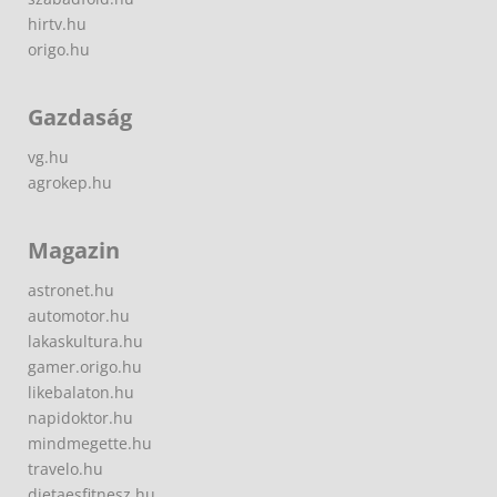
hirtv.hu
origo.hu
Gazdaság
vg.hu
agrokep.hu
Magazin
astronet.hu
automotor.hu
lakaskultura.hu
gamer.origo.hu
likebalaton.hu
napidoktor.hu
mindmegette.hu
travelo.hu
dietaesfitnesz.hu