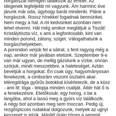
horgásszal nemigen találkozik az ember. Az
idegenek legfeljebb mi vagyunk. Ám harminc éve
járunk már oda, úgyhogy barát mindenki. Pláne a
horgászok. Rossz hírekkel fogadnak bennünket.
Nem megy a hal. A mi kedvünket azonban nem
lehet elvenni. Hát még amikor meglátjuk a Tiszát!
Kristálytiszta víz, s ami a legfontosabb, kint van
minden porond, zátony, sziget. Válogathatunk a
horgászhelyekben.
A porondon verjük fel a sátrat, s fent ragyog még a
nap, amikor már javában etetünk. Szeptember 9-e
van már ugyan, de mellig gázolunk a vízbe, onnan
szórjuk, minél messzebbre, a haleleséget. Aztán
bevetjük a horgokat. Én csak úgy, hagyományosan
fenekezek, a cimborám viszont úsztatni akar.
Méregdrága gyűrűs botokkal kísérletezik, de a küsz
- ami itt: lóga - lelopja minden csaliját. Áttér hát ő is
a fenekezésre. Etetőkosár, egy horog, s be a
langóba, ahol a lassú meg a gyors víz találkozik.
A négy bot azonban meg sem moccan. Pedig új,
rezgőspicces rudakkal dolgozunk, melyek az ujjnyi
keszeget is jelzik. Másfél óráig bírom a semmit,