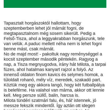
Tapasztalt horgászoktól hallottam, hogy
szeptemberben lehet jól márnát fogni, de
megtapasztalnom még sosem sikerült. Pedig a
Felső-Tisza, ahol a leggyakrabban horgászunk, tele
van velük. A paduc mellett néha nem is lehet fogni
benne mást, csak márnát.
No de majd most! - pakoltuk nagy reménységgel a
kocsit szeptember második péntekén. Ragyog a
nap, a Tisza megnyugodva, irány hát Milota, a tarpai
füzes, ahol hatalmas kanyart rajzol a folyó. Az
innenső oldalon finom kavics és selymes homok, a
túloldalt rohanó, mély víz, meredek, szakadó part.
Köztük meg egy akkora langó, hogy két futballpálya
is beleférne. Ha valahol van márna, akkor ott lennie
kell. Meg persze süllő, balin, harcsa is.
Milota tündéri szatmári falu, és, hál' istennek, jó
messze fekszik mindentől. Így aztán ott idegen