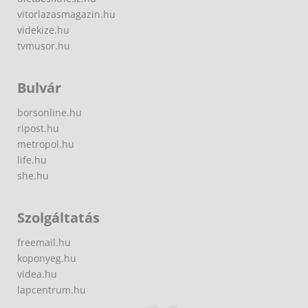
vitorlazasmagazin.hu
videkize.hu
tvmusor.hu
Bulvár
borsonline.hu
ripost.hu
metropol.hu
life.hu
she.hu
Szolgáltatás
freemail.hu
koponyeg.hu
videa.hu
lapcentrum.hu