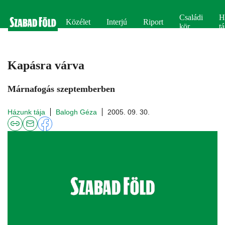
Családi
H
Közélet
Interjú
Riport
kör
tá
Kapásra várva
Márnafogás szeptemberben
Házunk tája
Balogh Géza
2005. 09. 30.