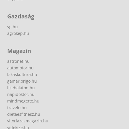
Gazdaság
vg.hu
agrokep.hu
Magazin
astronet.hu
automotor.hu
lakaskultura.hu
gamer.origo.hu
likebalaton.hu
napidoktor.hu
mindmegette.hu
travelo.hu
dietaesfitnesz.hu
vitorlazasmagazin.hu
videkize.hu