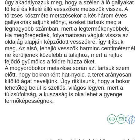
úgy akadályozzuk meg, hogy a szélen álló gallyakat
fölfelé és kifelé álló vesszőkre metsszük vissza. A
törzses köszméte metszésekor a két-három éves
gallyaknak adjunk előnyt, ezeket tartsuk meg a
legnagyobb számban, mert a legtermékenyebbek.
Ha megöregedtek, folyamatosan vágjuk vissza az
oldalág alapján képződött vesszőkre, így ifjítsuk
meg. Az alsó, lehajló vesszők harminc centiméternél
ne kerüljenek közelebb a talajhoz, mert a rajtuk
fejődő gyümölcs a földre húzza őket.
A mogyoróbokor metszése során azt tartsuk szem
előtt, hogy bokronként hat-nyolc, a teret arányosan
kitöltő ágat neveljünk. Úgy ritkítsunk, hogy a bokor
lehetőleg belül is szellős, világos legyen, mert a
túlzsúfoltság, a kuszaság is oka lehet a gyenge
termőképességnek.