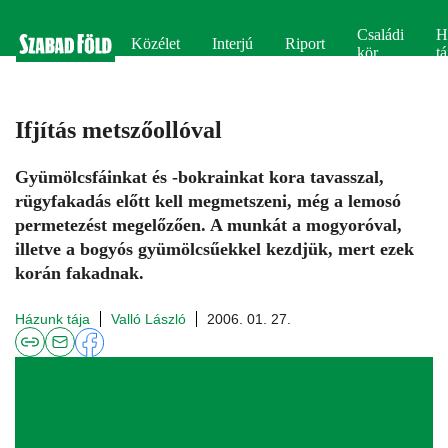
Családi
H
Közélet
Interjú
Riport
kör
tá
Ifjítás metszőollóval
Gyümölcsfáinkat és -bokrainkat kora tavasszal,
rügyfakadás előtt kell megmetszeni, még a lemosó
permetezést megelőzően. A munkát a mogyoróval,
illetve a bogyós gyümölcsűekkel kezdjük, mert ezek
korán fakadnak.
Házunk tája
Valló László
2006. 01. 27.