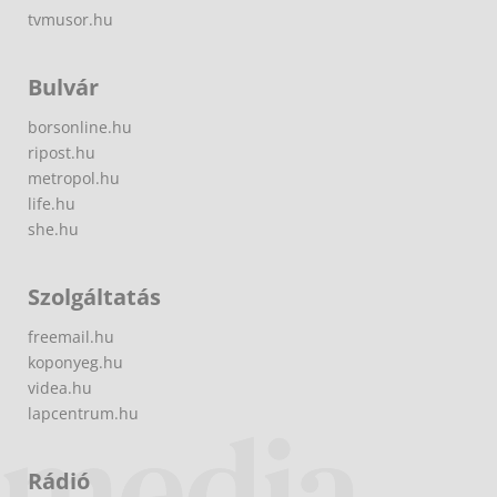
tvmusor.hu
Bulvár
borsonline.hu
ripost.hu
metropol.hu
life.hu
she.hu
Szolgáltatás
freemail.hu
koponyeg.hu
videa.hu
lapcentrum.hu
Rádió