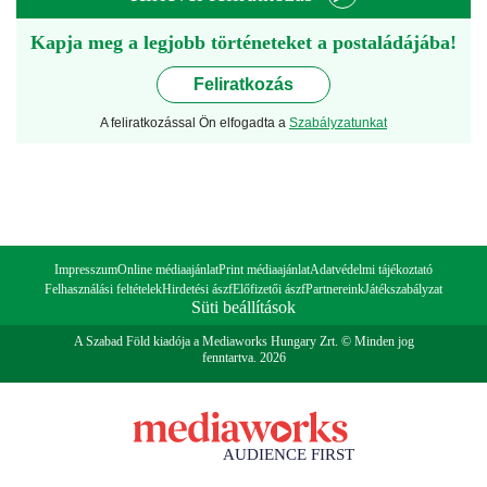
Kapja meg a legjobb történeteket a postaládájába!
Feliratkozás
A feliratkozással Ön elfogadta a
Szabályzatunkat
Impresszum
Online médiaajánlat
Print médiaajánlat
Adatvédelmi tájékoztató
Felhasználási feltételek
Hirdetési ászf
Előfizetői ászf
Partnereink
Játékszabályzat
Süti beállítások
A Szabad Föld kiadója a Mediaworks Hungary Zrt. © Minden jog
fenntartva. 2026