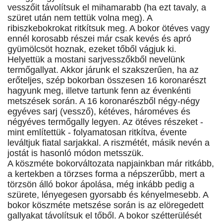
vesszőit távolítsuk el mihamarabb (ha ezt tavaly, a
szüret után nem tettük volna meg). A
ribiszkebokrokat ritkítsuk meg. A bokor ötéves vagy
ennél korosabb részei már csak kevés és apró
gyümölcsöt hoznak, ezeket tőből vágjuk ki.
Helyettük a mostani sarjvesszőkből nevelünk
termőgallyat. Akkor járunk el szakszerűen, ha az
erőteljes, szép bokorban összesen 16 koronarészt
hagyunk meg, illetve tartunk fenn az évenkénti
metszések során. A 16 koronarészből négy-négy
egyéves sarj (vessző), kétéves, hároméves és
négyéves termőgally legyen. Az ötéves részeket -
mint említettük - folyamatosan ritkítva, évente
leváltjuk fiatal sarjakkal. A riszmétét, másik nevén a
jostát is hasonló módon metsszük.
A köszméte bokorváltozata napjainkban már ritkább,
a kertekben a törzses forma a népszerűbb, mert a
törzsön álló bokor ápolása, még inkább pedig a
szürete, lényegesen gyorsabb és kényelmesebb. A
bokor köszméte metszése során is az elöregedett
gallyakat távolítsuk el tőből. A bokor szétterülését