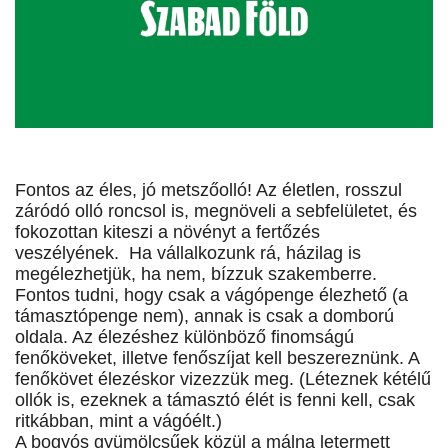
Fontos az éles, jó metszőolló! Az életlen, rosszul
záródó olló roncsol is, megnöveli a sebfelületet, és
fokozottan kiteszi a növényt a fertőzés
veszélyének. Ha vállalkozunk rá, házilag is
megélezhetjük, ha nem, bízzuk szakemberre.
Fontos tudni, hogy csak a vágópenge élezhető (a
támasztópenge nem), annak is csak a domború
oldala. Az élezéshez különböző finomságú
fenőköveket, illetve fenőszíjat kell beszereznünk. A
fenőkövet élezéskor vizezzük meg. (Léteznek kétélű
ollók is, ezeknek a támasztó élét is fenni kell, csak
ritkábban, mint a vágóélt.)
A bogyós gyümölcsűek közül a málna letermett