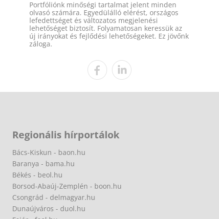
Portfóliónk minőségi tartalmat jelent minden
olvasó számára. Egyedülálló elérést, országos
lefedettséget és változatos megjelenési
lehetőséget biztosít. Folyamatosan keressük az
új irányokat és fejlődési lehetőségeket. Ez jövőnk
záloga.
Regionális hírportálok
Bács-Kiskun - baon.hu
Baranya - bama.hu
Békés - beol.hu
Borsod-Abaúj-Zemplén - boon.hu
Csongrád - delmagyar.hu
Dunaújváros - duol.hu