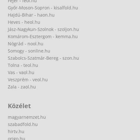
Fejér - feol.hu
Győr-Moson-Sopron - kisalfold.hu
Hajdú-Bihar - haon.hu
Heves - heol.hu
Jász-Nagykun-Szolnok - szoljon.hu
Komárom-Esztergom - kemma.hu
Nógrád - nool.hu
Somogy - sonline.hu
Szabolcs-Szatmár-Bereg - szon.hu
Tolna - teol.hu
Vas - vaol.hu
Veszprém - veol.hu
Zala - zaol.hu
Közélet
magyarnemzet.hu
szabadfold.hu
hirtv.hu
origo.hu