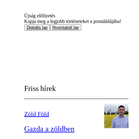
Újság előfizetés
Kapja meg a legjobb történeteket a postaládájába!
Digitális lap
Nyomtatott lap
Friss hírek
Zöld Föld
Gazda a zöldben