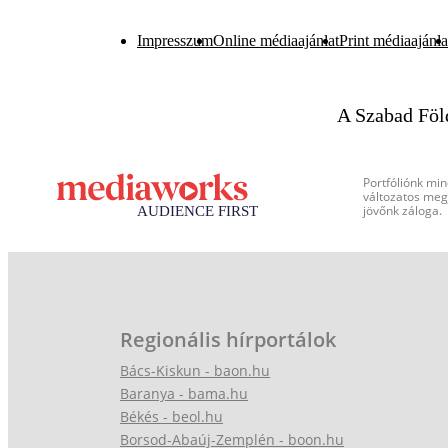
Impresszum
Online médiaajánlat
Print médiaajánla
A Szabad Föl
Portfóliónk min
változatos megj
jövőnk záloga.
Regionális hírportálok
Bács-Kiskun - baon.hu
Baranya - bama.hu
Békés - beol.hu
Borsod-Abaúj-Zemplén - boon.hu