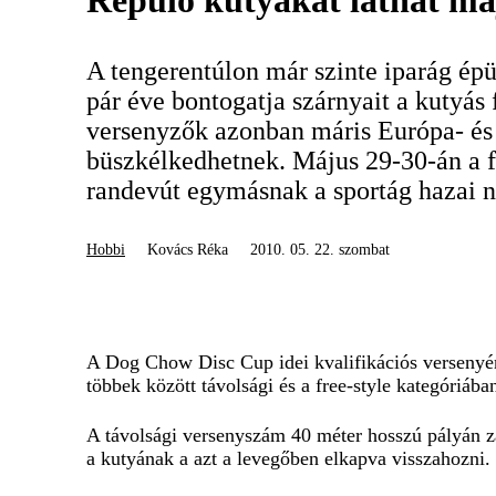
Repülő kutyákat láthat má
A tengerentúlon már szinte iparág épü
pár éve bontogatja szárnyait a kutyás 
versenyzők azonban máris Európa- és
büszkélkedhetnek. Május 29-30-án a 
randevút egymásnak a sportág hazai n
Hobbi
Kovács Réka
2010. 05. 22. szombat
A
Dog Chow Disc Cup
idei kvalifikációs verseny
többek között távolsági és a free-style kategóriáb
A távolsági versenyszám 40 méter hosszú pályán zaj
a kutyának a azt a levegőben elkapva visszahozni.