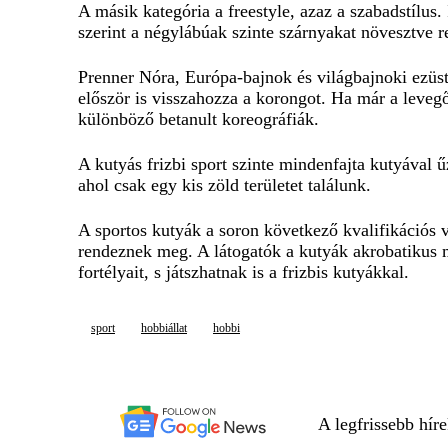
A másik kategória a freestyle, azaz a szabadstílus. 
szerint a négylábúak szinte szárnyakat növesztve 
Prenner Nóra, Európa-bajnok és világbajnoki ezüsté
először is visszahozza a korongot. Ha már a leveg
különböző betanult koreográfiák.
A kutyás frizbi sport szinte mindenfajta kutyával 
ahol csak egy kis zöld területet találunk.
A sportos kutyák a soron következő kvalifikációs 
rendeznek meg. A látogatók a kutyák akrobatikus 
fortélyait, s játszhatnak is a frizbis kutyákkal.
sport
hobbiállat
hobbi
A legfrissebb hír