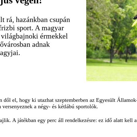
jus végén!
lt rá, hazánkban csupán
frizbi sport. A magyar
 világbajnoki érmekkel
fővárosban adnak
agyjai.
én dől el, hogy ki utazhat szeptemberben az Egyesült Államok
an versenyeznek a négy- és kétlábú sportolók.
lik. A játékban egy perc áll rendelkezésre: ez idő alatt kell