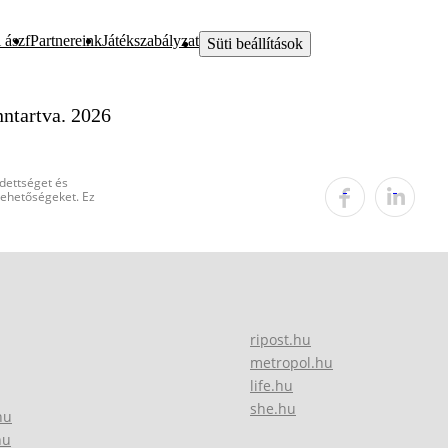
 ászf
Partnereink
Játékszabályzat
Süti beállítások
ntartva. 2026
edettséget és
 lehetőségeket. Ez
ripost.hu
metropol.hu
life.hu
she.hu
hu
hu