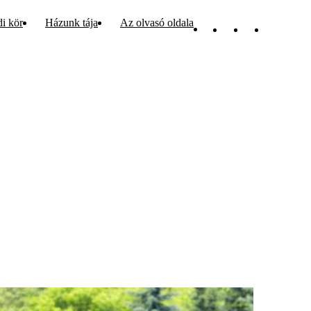
di kör
Házunk tája
Az olvasó oldala