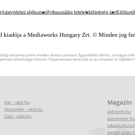
t
Adatvédelmi tájékoztató
Felhasználási feltételek
Hirdetési ászf
Előfizetői
d kiadója a Mediaworks Hungary Zrt. © Minden jog fen
őségi tartalmat jelent minden olvasó számára. Egyedülálló elérést, országos lef
elenési lehetőséget biztosít. Folyamatosan keressük az új irányokat és fejlődési
Magazin
Vas - vaol.hu
Veszprém - veol.hu
astronet.hu
Zala - zaol.hu
automotor.hu
lakaskultura.
gamer.origo.