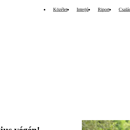
Közélet
Interjú
Riport
Csalá