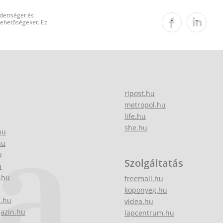
edettséget és
 lehetőségeket. Ez
ripost.hu
metropol.hu
life.hu
she.hu
hu
hu
u
Szolgáltatás
u
.hu
freemail.hu
koponyeg.hu
z.hu
videa.hu
gazin.hu
lapcentrum.hu