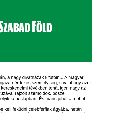
n, a nagy divatházak kifutóin... A magyar
z igazán érdekes személyiség, s valahogy azok
 kereskedelmi tévékben tehát igen nagy az
eruzával rajzolt szemöldök, pösze
elyik képeslapban. És máris jöhet a mehet.
 kell feküdni celebférfiak ágyába, netán