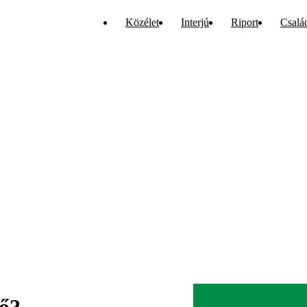
Közélet
Interjú
Riport
Csalá