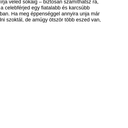
írja veled sokáig – biztosan számíthatsz rá,
 celebférjed egy fiatalabb és karcsúbb
nusában. Ha meg éppenséggel annyira unja már
olni szoktál, de amúgy ötször több eszed van,