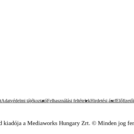
t
Adatvédelmi tájékoztató
Felhasználási feltételek
Hirdetési ászf
Előfizetői
d kiadója a Mediaworks Hungary Zrt. © Minden jog fen