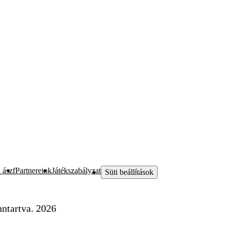
 ászf
Partnereink
Játékszabályzat
Süti beállítások
ntartva. 2026