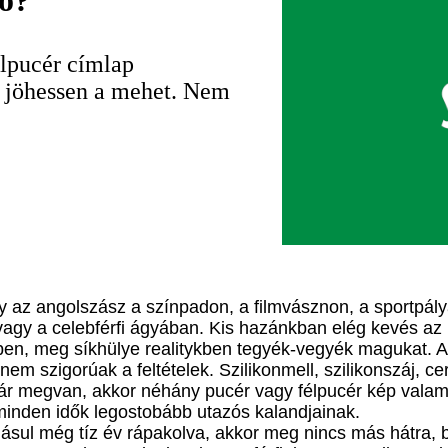
nő?
élpucér címlap
 jöhessen a mehet. Nem
az angolszász a színpadon, a filmvásznon, a sportpályá
/vagy a celebférfi ágyában. Kis hazánkban elég kevés a
ben, meg síkhülye realitykben tegyék-vegyék magukat. A
 nem szigorúak a feltételek. Szilikonmell, szilikonszáj, c
ár megvan, akkor néhány pucér vagy félpucér kép valam
 minden idők legostobább utazós kalandjainak.
ul még tíz év rápakolva, akkor meg nincs más hátra, be