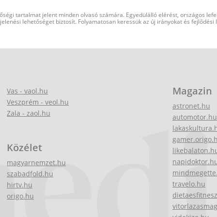
őségi tartalmat jelent minden olvasó számára. Egyedülálló elérést, országos lef
elenési lehetőséget biztosít. Folyamatosan keressük az új irányokat és fejlődési
Magazin
Vas - vaol.hu
Veszprém - veol.hu
astronet.hu
Zala - zaol.hu
automotor.hu
lakaskultura.
gamer.origo.
Közélet
likebalaton.h
napidoktor.h
magyarnemzet.hu
mindmegette
szabadfold.hu
travelo.hu
hirtv.hu
dietaesfitnes
origo.hu
vitorlazasma