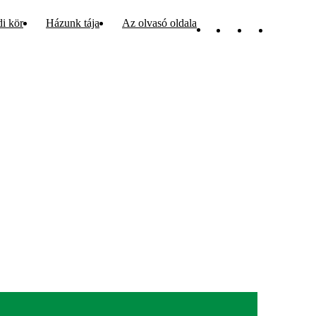
di kör
Házunk tája
Az olvasó oldala