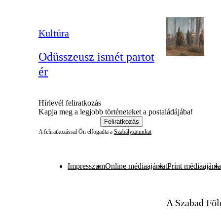
Kultúra
Odüsszeusz ismét partot
ér
Hírlevél feliratkozás
Kapja meg a legjobb történeteket a postaládájába!
Feliratkozás
A feliratkozással Ön elfogadta a
Szabályzatunkat
Impresszum
Online médiaajánlat
Print médiaajánla
A Szabad Föl