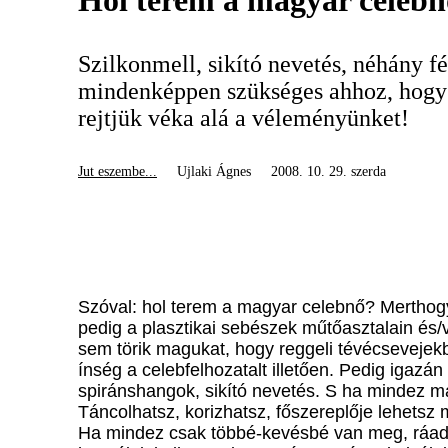
Hol terem a magyar celeb
Szilkonmell, sikító nevetés, néhány f
mindenképpen szükséges ahhoz, hogy
rejtjük véka alá a véleményünket!
Jut eszembe...
Ujlaki Ágnes
2008. 10. 29. szerda
Szóval: hol terem a magyar celebnő? Merthogy 
pedig a plasztikai sebészek műtőasztalain és
sem törik magukat, hogy reggeli tévécsevejek
ínség a celebfelhozatalt illetően. Pedig igazán
spiránshangok, sikító nevetés. S ha mindez m
Táncolhatsz, korizhatsz, főszereplője lehetsz
Ha mindez csak többé-kevésbé van meg, ráadás