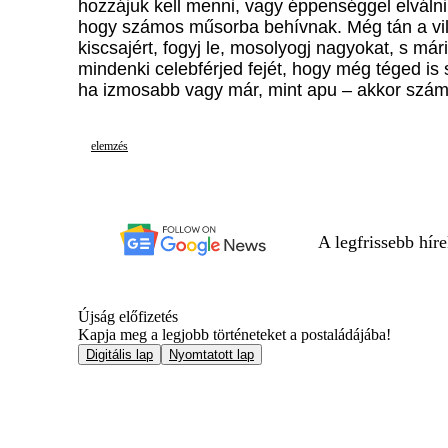
hozzájuk kell menni, vagy éppenséggel elválni.
hogy számos műsorba behívnak. Még tán a vilá
kiscsajért, fogyj le, mosolyogj nagyokat, s m
mindenki celebférjed fejét, hogy még téged is 
ha izmosabb vagy már, mint apu – akkor szám
elemzés
A legfrissebb hír
Újság előfizetés
Kapja meg a legjobb történeteket a postaládájába!
Digitális lap
Nyomtatott lap