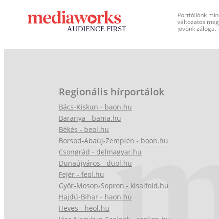
Portfóliónk min
változatos megj
jövőnk záloga.
Regionális hírportálok
Bács-Kiskun - baon.hu
Baranya - bama.hu
Békés - beol.hu
Borsod-Abaúj-Zemplén - boon.hu
Csongrád - delmagyar.hu
Dunaújváros - duol.hu
Fejér - feol.hu
Győr-Moson-Sopron - kisalfold.hu
Hajdú-Bihar - haon.hu
Heves - heol.hu