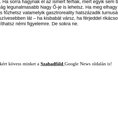
 Ha sorra hagynak el az ismert férfiak, mert egyik sem b
g legunalmasabb Nagy Ő-je is lehetsz. Ha meg elhagy a
áris főzhetsz valamelyik gasztroreality hatszázadik tur
szívesebben lát – ha kisbabát vársz, ha férjeddel rikács
íthatsz némi figyelemre. De sokra ne.
ekért kövess minket a
Szabadföld
Google News oldalán is!