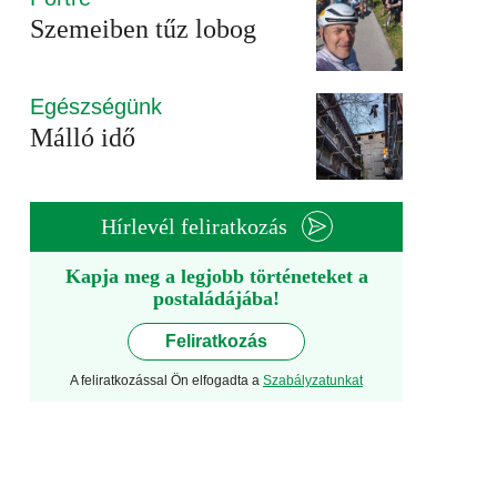
Szemeiben tűz lobog
Egészségünk
Málló idő
Hírlevél feliratkozás
Kapja meg a legjobb történeteket a
postaládájába!
Feliratkozás
A feliratkozással Ön elfogadta a
Szabályzatunkat