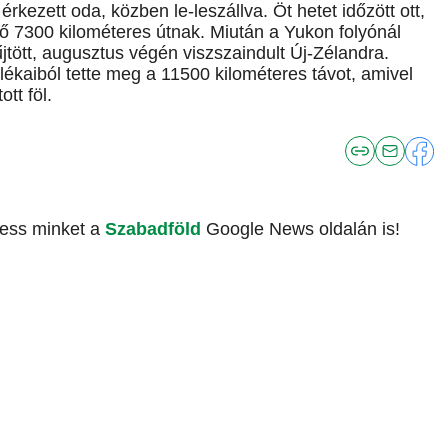
rkezett oda, közben le-leszállva. Öt hetet időzött ott,
vő 7300 kilométeres útnak. Miután a Yukon folyónál
gyűjtött, augusztus végén viszszaindult Új-Zélandra.
alékaiból tette meg a 11500 kilométeres távot, amivel
tt föl.
vess minket a
Szabadföld
Google News oldalán is!