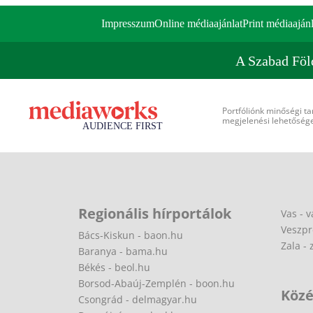
Impresszum
Online médiaajánlat
Print médiaajánl
A Szabad Föl
Portfóliónk minőségi ta
megjelenési lehetőséget
Regionális hírportálok
Vas - v
Veszpr
Bács-Kiskun - baon.hu
Zala - 
Baranya - bama.hu
Békés - beol.hu
Borsod-Abaúj-Zemplén - boon.hu
Közé
Csongrád - delmagyar.hu