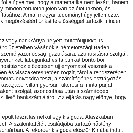
a föl a figyelmet, hogy a matematika nem lezárt, hanem
y minden területen jelen van az életünkben, és
kításához. A mai magyar tudományt úgy jellemezte,
 megőrzéséért óriási felelősséggel tartozik minden
z vagy bankkártya helyett mutatóujjukkal is
lánc üzleteiben vásárlók a németországi Baden-
 személyazonosság igazolására, azonosításra szolgál.
enyerünket, lábujjunkat és talpunkat borító bőr
onosításhoz előzetesen ujjlenyomatot vesznek a
ően és visszakereshetően rögzít, tárol a rendszerében.
enyomat-leolvasóra teszi, a számítógépes osztályozási
okaságából villámgyorsan kikeresi a minta párját,
yaként szolgál, azonosítása után a számítógép
 illető bankszámlájáról. Az eljárás nagy előnye, hogy
repült leszállás nélkül egy kis goda: Alaszkában
et. A szalonkafélék családjába tartozó nőstény
februárban. A rekorder kis goda először Kínába indult