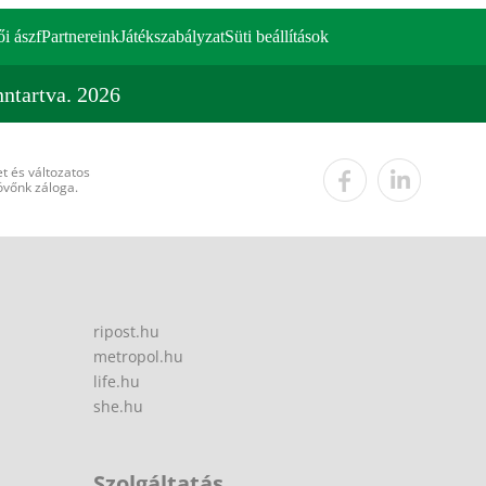
ői ászf
Partnereink
Játékszabályzat
Süti beállítások
ntartva. 2026
t és változatos
övőnk záloga.
ripost.hu
metropol.hu
life.hu
she.hu
Szolgáltatás