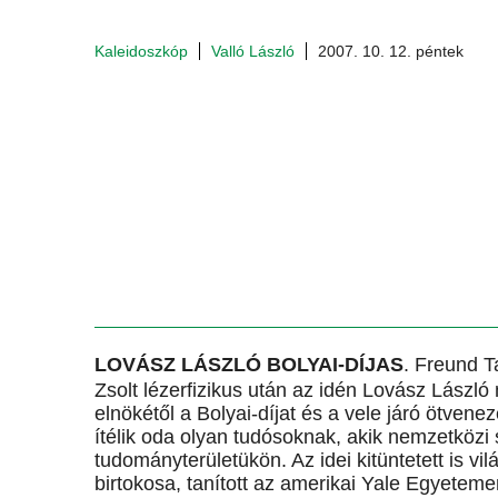
Kaleidoszkóp
Valló László
2007. 10. 12. péntek
LOVÁSZ LÁSZLÓ BOLYAI-DÍJAS
. Freund 
Zsolt lézerfizikus után az idén Lovász Lászl
elnökétől a Bolyai-díjat és a vele járó ötven
ítélik oda olyan tudósoknak, akik nemzetközi 
tudományterületükön. Az idei kitüntetett is vi
birtokosa, tanított az amerikai Yale Egyeteme