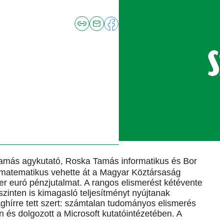
Tamás agykutató, Roska Tamás informatikus és Bor
ó matematikus vehette át a Magyar Köztársaság
ezer euró pénzjutalmat. A rangos elismerést kétévente
szinten is kimagasló teljesítményt nyújtanak
lághírre tett szert: számtalan tudományos elismerés
n és dolgozott a Microsoft kutatóintézetében. A