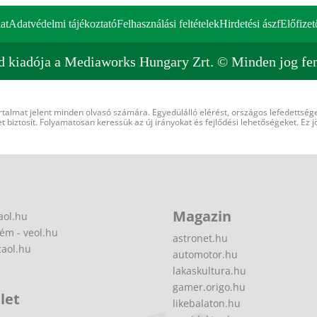
at
Adatvédelmi tájékoztató
Felhasználási feltételek
Hirdetési ászf
Előfizet
d kiadója a Mediaworks Hungary Zrt. © Minden jog fen
rtalmat jelent minden olvasó számára. Egyedülálló elérést, országos lefedettsége
 biztosít. Folyamatosan keressük az új irányokat és fejlődési lehetőségeket. Ez j
Magazin
aol.hu
ém - veol.hu
astronet.hu
zaol.hu
automotor.hu
lakaskultura.hu
gamer.origo.hu
let
likebalaton.hu