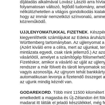
díjátadás alkalmával Lovász László arra hívt
folyamatosan változó, fejlődő tudomány, amel
nélkülözhetetlen a világos gondolkodás kiala
hogy az immár nemzetközi színvonalú, aminek
közreműködő.
UJJLENYOMATUKKAL FIZETNEK
. Készpén
kiegyenlíthetik számlájukat az Edeka áruház
Württemberg tartományban. Az ujjlenyomat a
(Azért kiváló erre a célra, mert az ujjunkat, t
mintázata egyedi, csak ránk jellemző.) Az az
vásárlótól, amelyet a számítógép fölismerhet
Fizetéskor, amikor a vásárló az ujját az ujjl
rendszer a már fölvett és tárolt lenyomatok s
vagyis azonosítja. Az ujjnyom tehát bankkárt
automatikusan levonja a fizetendő összeget az
az ujjunk mindig kéznél van.
GODAREKORD
. Több mint 11500 kilométert 
emelkedett a magasba és Új-Zélandon ért föld
madarat itt látták el jeladó készülékkel, még 