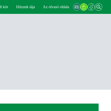
di kör
Házunk tája
Az olvasó oldala