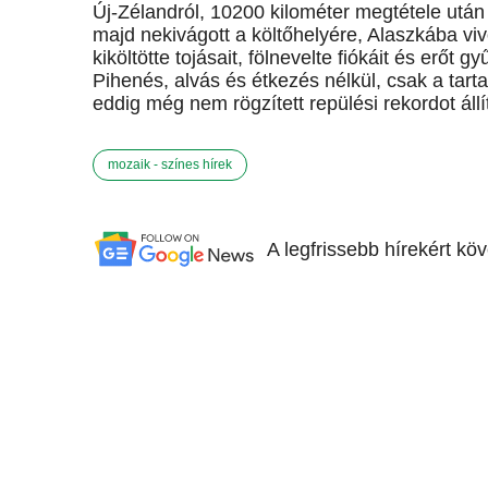
Új-Zélandról, 10200 kilométer megtétele után é
majd nekivágott a költőhelyére, Alaszkába vi
kiköltötte tojásait, fölnevelte fiókáit és erőt 
Pihenés, alvás és étkezés nélkül, csak a tart
eddig még nem rögzített repülési rekordot állíto
mozaik - színes hírek
A legfrissebb hírekért kö