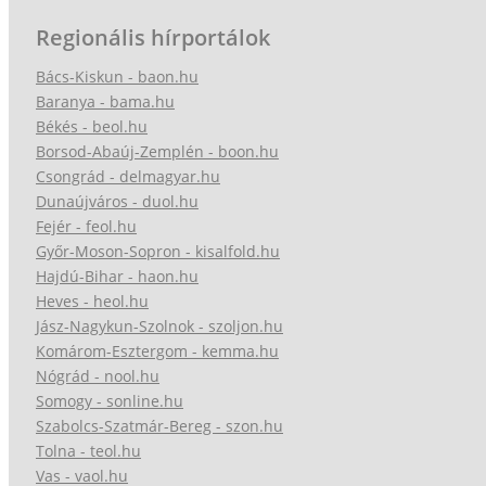
Regionális hírportálok
Bács-Kiskun - baon.hu
Baranya - bama.hu
Békés - beol.hu
Borsod-Abaúj-Zemplén - boon.hu
Csongrád - delmagyar.hu
Dunaújváros - duol.hu
Fejér - feol.hu
Győr-Moson-Sopron - kisalfold.hu
Hajdú-Bihar - haon.hu
Heves - heol.hu
Jász-Nagykun-Szolnok - szoljon.hu
Komárom-Esztergom - kemma.hu
Nógrád - nool.hu
Somogy - sonline.hu
Szabolcs-Szatmár-Bereg - szon.hu
Tolna - teol.hu
Vas - vaol.hu