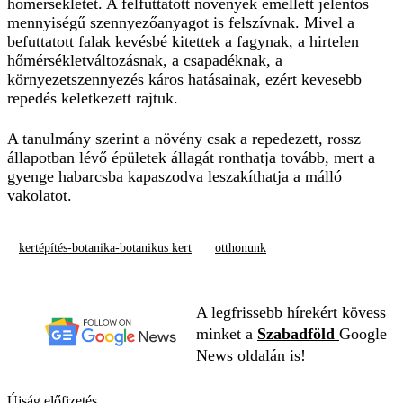
hőmérsékletét. A felfuttatott növények emellett jelentős
mennyiségű szennyezőanyagot is felszívnak. Mivel a
befuttatott falak kevésbé kitettek a fagynak, a hirtelen
hőmérsékletváltozásnak, a csapadéknak, a
környezetszennyezés káros hatásainak, ezért kevesebb
repedés keletkezett rajtuk.
A tanulmány szerint a növény csak a repedezett, rossz
állapotban lévő épületek állagát ronthatja tovább, mert a
gyenge habarcsba kapaszodva leszakíthatja a málló
vakolatot.
kertépítés-botanika-botanikus kert
otthonunk
A legfrissebb hírekért kövess
minket a
Szabadföld
Google
News oldalán is!
Újság előfizetés