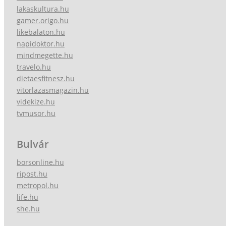
lakaskultura.hu
gamer.origo.hu
likebalaton.hu
napidoktor.hu
mindmegette.hu
travelo.hu
dietaesfitnesz.hu
vitorlazasmagazin.hu
videkize.hu
tvmusor.hu
Bulvár
borsonline.hu
ripost.hu
metropol.hu
life.hu
she.hu