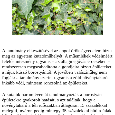
A tanulmány elkészítésével az angol örökségvédelem bízta
meg az egyetem kutatóműhelyét. A műemlékek védelméért
felelős intézmény ugyanis – az állagmegóvás érdekében –
rendszeresen megszabadította a gondjaira bízott épületeket
a rájuk kúszó borostyántól. A jövőben valószínűleg nem
fogják: a tanulmány szerint ugyanis a zöld növénytakaró
inkább védi, mintsem roncsolná az épületeket.
A kutatók három éven át tanulmányozták a borostyán
épületekre gyakorolt hatását, s azt találták, hogy a
növénytakaró a téli időszakban átlagosan 15 százalékkal
melegíti, nyáron pedig mintegy 35 százalékkal hűti a falak