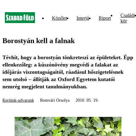
Családi
Közélet
Interjú
Riport
kör
Borostyán kell a falnak
Tévhit, hogy a borostyán tönkreteszi az épületeket. Épp
ellenkezőleg: a kúszónövény megvédi a falakat az
időjárás viszontagságaitól, ráadásul hőszigetelésnek
sem utolsó – állítják az Oxford Egyetem kutatói
nemrég megjelent tanulmányukban.
Kertünk-udvarunk
Romvári Orsolya
2010. 05. 19.