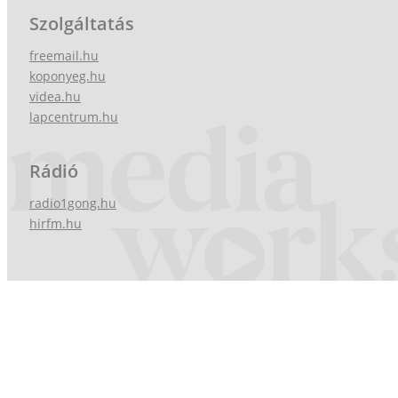
Szolgáltatás
freemail.hu
koponyeg.hu
videa.hu
lapcentrum.hu
Rádió
radio1gong.hu
hirfm.hu