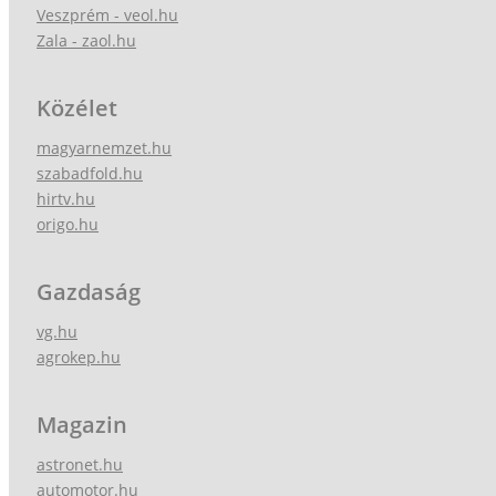
Veszprém - veol.hu
Zala - zaol.hu
Közélet
magyarnemzet.hu
szabadfold.hu
hirtv.hu
origo.hu
Gazdaság
vg.hu
agrokep.hu
Magazin
astronet.hu
automotor.hu