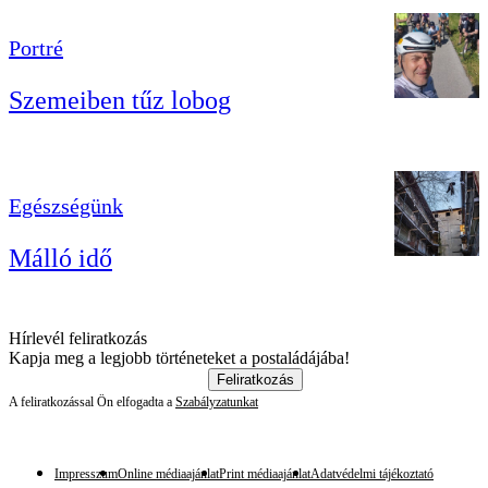
Portré
Szemeiben tűz lobog
Egészségünk
Málló idő
Hírlevél feliratkozás
Kapja meg a legjobb történeteket a postaládájába!
Feliratkozás
A feliratkozással Ön elfogadta a
Szabályzatunkat
Impresszum
Online médiaajánlat
Print médiaajánlat
Adatvédelmi tájékoztató