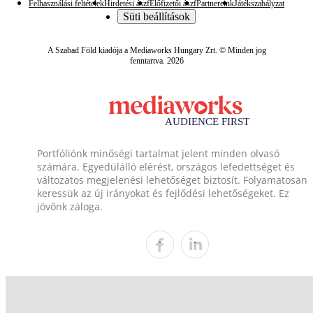
Felhasználási feltételek
Hirdetési ászf
Előfizetői ászf
Partnereink
Játékszabályzat
Süti beállítások
A Szabad Föld kiadója a Mediaworks Hungary Zrt. © Minden jog
fenntartva. 2026
Portfóliónk minőségi tartalmat jelent minden olvasó
számára. Egyedülálló elérést, országos lefedettséget és
változatos megjelenési lehetőséget biztosít. Folyamatosan
keressük az új irányokat és fejlődési lehetőségeket. Ez
jövőnk záloga.