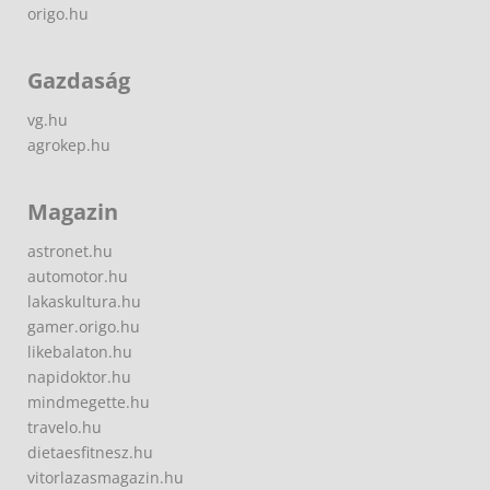
origo.hu
Gazdaság
vg.hu
agrokep.hu
Magazin
astronet.hu
automotor.hu
lakaskultura.hu
gamer.origo.hu
likebalaton.hu
napidoktor.hu
mindmegette.hu
travelo.hu
dietaesfitnesz.hu
vitorlazasmagazin.hu