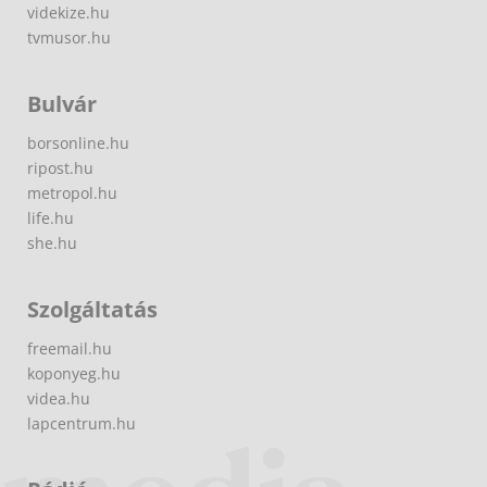
videkize.hu
tvmusor.hu
Bulvár
borsonline.hu
ripost.hu
metropol.hu
life.hu
she.hu
Szolgáltatás
freemail.hu
koponyeg.hu
videa.hu
lapcentrum.hu