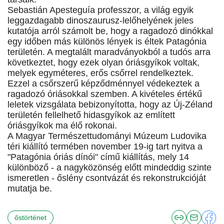
Sebastián Apesteguía professzor, a világ egyik
leggazdagabb dinoszaurusz-lelőhelyének jeles
kutatója arról számolt be, hogy a ragadozó dinókkal
egy időben más különös lények is éltek Patagónia
területén. A megtalált maradványokból a tudós arra
következtet, hogy ezek olyan óriásgyíkok voltak,
melyek egyméteres, erős csőrrel rendelkeztek.
Ezzel a csőrszerű képződménnyel védekeztek a
ragadozó óriásokkal szemben. A kivételes értékű
leletek vizsgálata bebizonyította, hogy az Új-Zéland
területén fellelhető hidasgyíkok az említett
óriásgyíkok ma élő rokonai.
A Magyar Természettudományi Múzeum Ludovika
téri kiállító termében november 19-ig tart nyitva a
"Patagónia óriás dínói" című kiállítás, mely 14
különböző - a nagyközönség előtt mindeddig szinte
ismeretlen - őslény csontvázát és rekonstrukcióját
mutatja be.
őstörténet