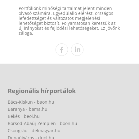
Portfóliónk minőségi tartalmat jelent minden
olvasó számára. Egyedülálló elérést, országos
lefedettséget és változatos megjelenési
lehetőséget biztosít. Folyamatosan keressük az
új irányokat és fejlődési lehetőségeket. Ez jövőnk
záloga.
Regionális hírportálok
Bács-Kiskun - baon.hu
Baranya - bama.hu
Békés - beol.hu
Borsod-Abaúj-Zemplén - boon.hu
Csongrád - delmagyar.hu
Dunaújváros - duol.hu