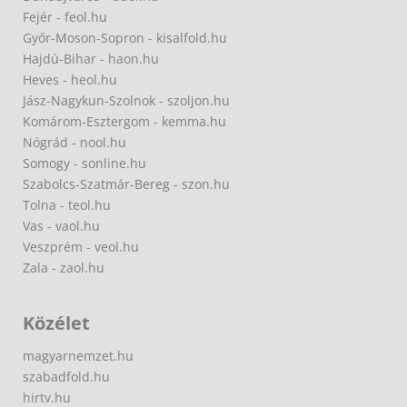
Fejér - feol.hu
Győr-Moson-Sopron - kisalfold.hu
Hajdú-Bihar - haon.hu
Heves - heol.hu
Jász-Nagykun-Szolnok - szoljon.hu
Komárom-Esztergom - kemma.hu
Nógrád - nool.hu
Somogy - sonline.hu
Szabolcs-Szatmár-Bereg - szon.hu
Tolna - teol.hu
Vas - vaol.hu
Veszprém - veol.hu
Zala - zaol.hu
Közélet
magyarnemzet.hu
szabadfold.hu
hirtv.hu