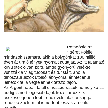
Patagónia az
"Ígéret Földje"
mindazok számára, akik a bolygónkat 180 millió
éven át uraló lények nyomait kutatják. Az itt található
kövületek olyan zord, ámde gyönyörű vidékre
vonzzák a világ tudósait és turistáit, ahol a
dinoszauruszok utolsó lábnyomai érintetlenül
lelhetők fel a végtelennek tetsző tájon.
Az Argentínában talált dinoszauruszok némelyike az
eddig ismert legősibb fajok közé tartozik, s
összességében több rendkívüli tulajdonsággal
rendelkeznek, mint ismertebb észak-amerikai
társaik.