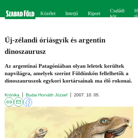
Családi
H
Közélet
Interjú
Riport
kör
tá
Új-zélandi óriásgyík és argentin
dinoszaurusz
Az argentínai Patagóniában olyan leletek kerültek
napvilágra, amelyek szerint Földünkön fellelhetők a
dinoszauruszok egykori kortársainak ma élő rokonai.
Krónika
Budai Horváth József
2007. 10. 05.