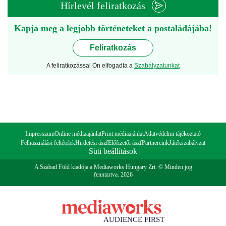
Hírlevél feliratkozás
Kapja meg a legjobb történeteket a postaládájába!
Feliratkozás
A feliratkozással Ön elfogadta a
Szabályzatunkat
Impresszum
Online médiaajánlat
Print médiaajánlat
Adatvédelmi tájékoztató
Felhasználási feltételek
Hirdetési ászf
Előfizetői ászf
Partnereink
Játékszabályzat
Süti beállítások
A Szabad Föld kiadója a Mediaworks Hungary Zrt. © Minden jog
fenntartva. 2026