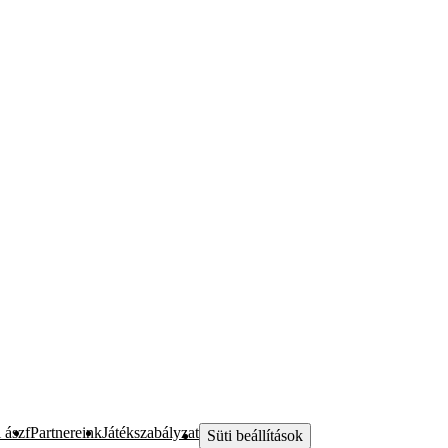
 ászf
Partnereink
Játékszabályzat
Süti beállítások