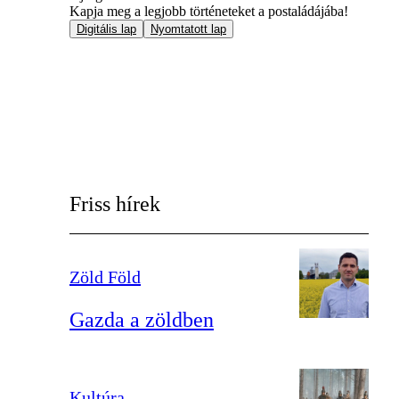
Kapja meg a legjobb történeteket a postaládájába!
Digitális lap
Nyomtatott lap
Friss hírek
Zöld Föld
Gazda a zöldben
Kultúra