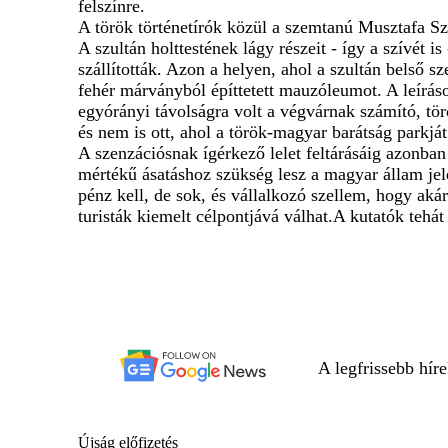
felszínre.
A török történetírók közül a szemtanú Musztafa Szel
A szultán holttestének lágy részeit - így a szívét
szállították. Azon a helyen, ahol a szultán belső 
fehér márványból építtetett mauzóleumot. A leírások
egyórányi távolságra volt a végvárnak számító, törö
és nem is ott, ahol a török-magyar barátság parkját 
A szenzációsnak ígérkező lelet feltárásáig azonban
mértékű ásatáshoz szükség lesz a magyar állam jel
pénz kell, de sok, és vállalkozó szellem, hogy aká
turisták kiemelt célpontjává válhat.A kutatók teh
A legfrissebb hír
Újság előfizetés