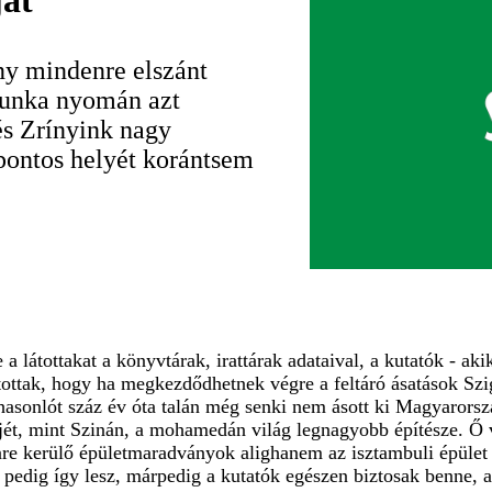
ját
ny mindenre elszánt
munka nyomán azt
és Zrínyink nagy
 pontos helyét korántsem
 a látottakat a könyvtárak, irattárak adataival, a kutatók - 
jutottak, hogy ha megkezdődhetnek végre a feltáró ásatások Sz
hasonlót száz év óta talán még senki nem ásott ki Magyarorszá
ét, mint Szinán, a mohamedán világ legnagyobb építésze. Ő vol
ínre kerülő épületmaradványok alighanem az isztambuli épület
Ha pedig így lesz, márpedig a kutatók egészen biztosak benne, 