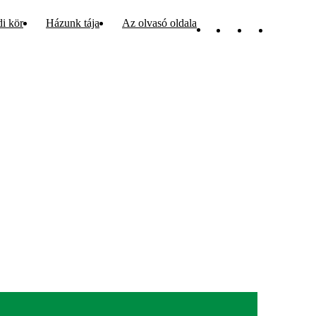
di kör
Házunk tája
Az olvasó oldala