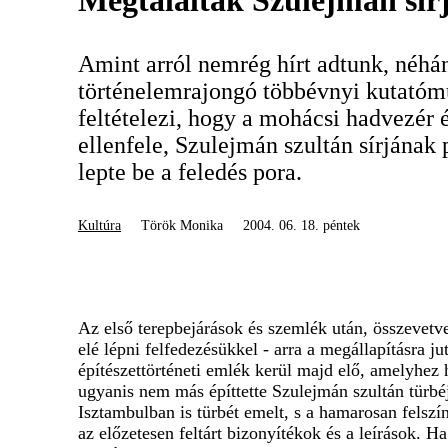
Megtalálták Szulejmán sír
Amint arról nemrég hírt adtunk, néhá
történelemrajongó többévnyi kutató
feltételezi, hogy a mohácsi hadvezér 
ellenfele, Szulejmán szultán sírjának
lepte be a feledés pora.
Kultúra
Török Monika
2004. 06. 18. péntek
Az első terepbejárások és szemlék után, összevetve
elé lépni felfedezésükkel - arra a megállapításra 
építészettörténeti emlék kerül majd elő, amelyhez 
ugyanis nem más építtette Szulejmán szultán türbéj
Isztambulban is türbét emelt, s a hamarosan felsz
az előzetesen feltárt bizonyítékok és a leírások. 