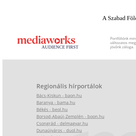
A Szabad Föl
Portfóliónk min
változatos megj
jövőnk záloga.
Regionális hírportálok
Bács-Kiskun - baon.hu
Baranya - bama.hu
Békés - beol.hu
Borsod-Abaúj-Zemplén - boon.hu
Csongrád - delmagyar.hu
Dunaújváros - duol.hu