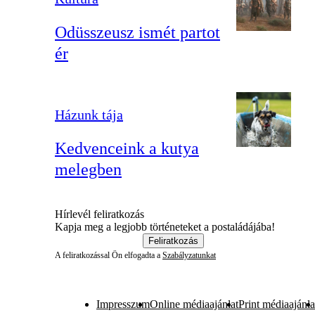
Odüsszeusz ismét partot
ér
Házunk tája
Kedvenceink a kutya
melegben
Hírlevél feliratkozás
Kapja meg a legjobb történeteket a postaládájába!
Feliratkozás
A feliratkozással Ön elfogadta a
Szabályzatunkat
Impresszum
Online médiaajánlat
Print médiaajánla