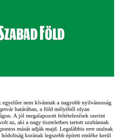
akik egyelőre nem kívánnak a nagyobb nyilvánosság
igetvár határában, a föld mélyéből olyan
gon. A jól megalapozott feltételezések szerint
t az, aki a nagy tiszteletben tartott szultánnak
 pontos mását adják majd. Legalábbis erre utalnak
a hódoltság korának legszebb épített emléke kerül