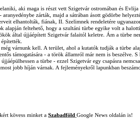
aniki, aki maga is részt vett Szigetvár ostromában és Evlija C
 is - aranyedénybe zárták, majd a sátrában ásott gödörbe helye
szerveit elhantolták, fiának, II. Szelimnek rendeletére ugya
 alapján feltehető, hogy a szultáni türbe egyike volt a halott
kök által újjáépített Szigetvár falaitól keletre. Ám a türbe n
építették.
 még várnunk kell. A terület, ahol a kutatók tudják a türbe al
entős támogatására - a török államról már nem is beszélve. S 
r újjáépülhessen a türbe - ezzel Szigetvár egy csapásra nemcs
át most jobb híján várnak. A fejleményekről lapunkban beszám
ekért kövess minket a
Szabadföld
Google News oldalán is!