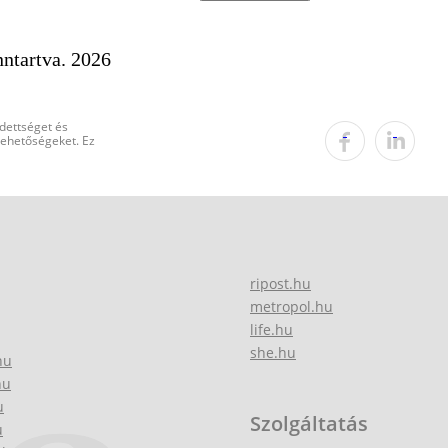
ntartva. 2026
edettséget és
 lehetőségeket. Ez
ripost.hu
metropol.hu
life.hu
she.hu
hu
hu
u
Szolgáltatás
u