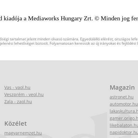
d kiadója a Mediaworks Hungary Zrt. © Minden jog fen
őségi tartalmat jelent minden olvasó számára. Egyedülálló elérést, országos lef
elenési lehetőséget biztosít. Folyamatosan keressük az új irányokat és fejlődési
Magazin
Vas - vaol.hu
Veszprém - veol.hu
astronet.hu
Zala - zaol.hu
automotor.hu
lakaskultura.
gamer.origo.
Közélet
likebalaton.h
napidoktor.h
magyarnemzet.hu