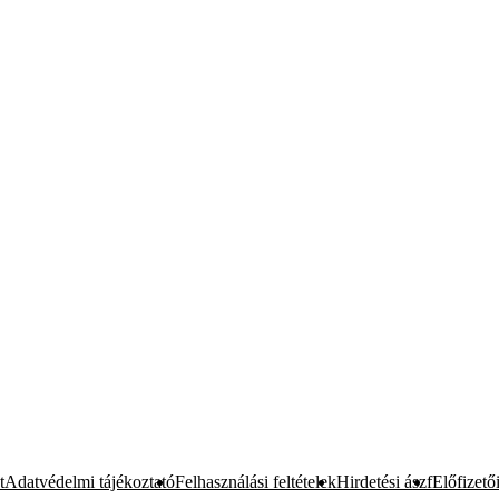
t
Adatvédelmi tájékoztató
Felhasználási feltételek
Hirdetési ászf
Előfizetői