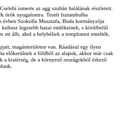
selebi ismerte az agg szultán halálának részleteit.
zték örök nyugalomra. Testét Isztambulba
nazon évben Szokollu Musztafa, Buda kormányzója
i kultusz legszebb hazai emlékeinek, s körülbelül
em ott állt, ahol a helybéliek a templomot emelték,
apjait, magánterületen van. Ráadásul egy ilyen
ha előkerülnek a földből az alapok, akkor már csak
ak a kistérség, de a környező országokból érkező
olunk.