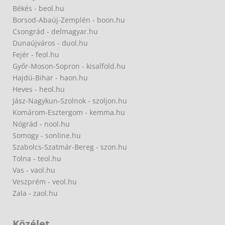
Békés - beol.hu
Borsod-Abaúj-Zemplén - boon.hu
Csongrád - delmagyar.hu
Dunaújváros - duol.hu
Fejér - feol.hu
Győr-Moson-Sopron - kisalfold.hu
Hajdú-Bihar - haon.hu
Heves - heol.hu
Jász-Nagykun-Szolnok - szoljon.hu
Komárom-Esztergom - kemma.hu
Nógrád - nool.hu
Somogy - sonline.hu
Szabolcs-Szatmár-Bereg - szon.hu
Tolna - teol.hu
Vas - vaol.hu
Veszprém - veol.hu
Zala - zaol.hu
Közélet