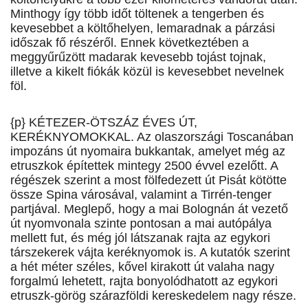
Minthogy így több időt töltenek a tengerben és
kevesebbet a költőhelyen, lemaradnak a párzási
időszak fő részéről. Ennek következtében a
meggyűrűzött madarak kevesebb tojást tojnak,
illetve a kikelt fiókák közül is kevesebbet nevelnek
föl.
{p} KÉTEZER-ÖTSZÁZ ÉVES ÚT,
KERÉKNYOMOKKAL. Az olaszországi Toscanában
impozáns út nyomaira bukkantak, amelyet még az
etruszkok építettek mintegy 2500 évvel ezelőtt. A
régészek szerint a most fölfedezett út Pisát kötötte
össze Spina városával, valamint a Tirrén-tenger
partjával. Meglepő, hogy a mai Bolognán át vezető
út nyomvonala szinte pontosan a mai autópálya
mellett fut, és még jól látszanak rajta az egykori
társzekerek vájta keréknyomok is. A kutatók szerint
a hét méter széles, kővel kirakott út valaha nagy
forgalmú lehetett, rajta bonyolódhatott az egykori
etruszk-görög szárazföldi kereskedelem nagy része.