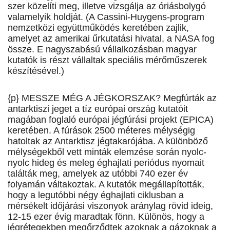
szer közelíti meg, illetve vizsgálja az óriásbolygó
valamelyik holdját. (A Cassini-Huygens-program
nemzetközi együttműködés keretében zajlik,
amelyet az amerikai űrkutatási hivatal, a NASA fog
össze. E nagyszabású vállalkozásban magyar
kutatók is részt vállaltak speciális mérőműszerek
készítésével.)
{p} MESSZE MÉG A JÉGKORSZAK? Megfúrták az
antarktiszi jeget a tíz európai ország kutatóit
magában foglaló európai jégfúrási projekt (EPICA)
keretében. A fúrások 2500 méteres mélységig
hatoltak az Antarktisz jégtakarójába. A különböző
mélységekből vett minták elemzése során nyolc-
nyolc hideg és meleg éghajlati periódus nyomait
találták meg, amelyek az utóbbi 740 ezer év
folyamán váltakoztak. A kutatók megállapították,
hogy a legutóbbi négy éghajlati ciklusban a
mérsékelt időjárási viszonyok aránylag rövid ideig,
12-15 ezer évig maradtak fönn. Különös, hogy a
jégrétegekben megőrződtek azoknak a gázoknak a