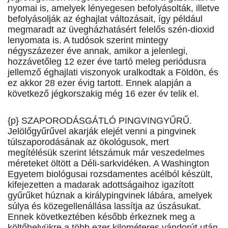
nyomai is, amelyek lényegesen befolyásolták, illetve
befolyásolják az éghajlat változásait, így például
megmaradt az üvegházhatásért felelős szén-dioxid
lenyomata is. A tudósok szerint mintegy
négyszázezer éve annak, amikor a jelenlegi,
hozzávetőleg 12 ezer éve tartó meleg periódusra
jellemző éghajlati viszonyok uralkodtak a Földön, és
ez akkor 28 ezer évig tartott. Ennek alapján a
következő jégkorszakig még 16 ezer év telik el.
{p} SZAPORODÁSGÁTLÓ PINGVINGYŰRŰ.
Jelölőgyűrűvel akarják elejét venni a pingvinek
túlszaporodásának az ökológusok, mert
megítélésük szerint létszámuk már veszedelmes
méreteket öltött a Déli-sarkvidéken. A Washington
Egyetem biológusai rozsdamentes acélból készült,
kifejezetten a madarak adottságaihoz igazított
gyűrűket húznak a királypingvinek lábára, amelyek
súlya és közegellenállása lassítja az úszásukat.
Ennek következtében később érkeznek meg a
költőhelyükre a több ezer kilométeres vándorút után.