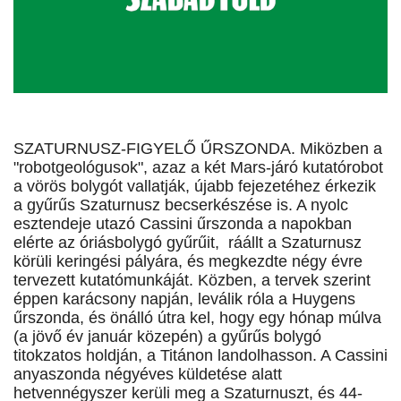
SZATURNUSZ-FIGYELŐ ŰRSZONDA. Miközben a
"robotgeológusok", azaz a két Mars-járó kutatórobot
a vörös bolygót vallatják, újabb fejezetéhez érkezik
a gyűrűs Szaturnusz becserkészése is. A nyolc
esztendeje utazó Cassini űrszonda a napokban
elérte az óriásbolygó gyűrűit, ráállt a Szaturnusz
körüli keringési pályára, és megkezdte négy évre
tervezett kutatómunkáját. Közben, a tervek szerint
éppen karácsony napján, leválik róla a Huygens
űrszonda, és önálló útra kel, hogy egy hónap múlva
(a jövő év január közepén) a gyűrűs bolygó
titokzatos holdján, a Titánon landolhasson. A Cassini
anyaszonda négyéves küldetése alatt
hetvennégyszer kerüli meg a Szaturnuszt, és 44-