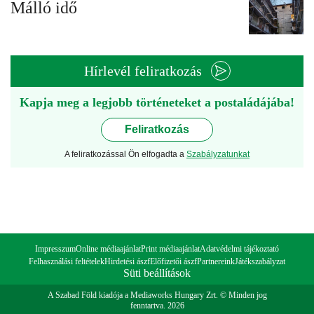
Málló idő
Hírlevél feliratkozás
Kapja meg a legjobb történeteket a postaládájába!
Feliratkozás
A feliratkozással Ön elfogadta a
Szabályzatunkat
Impresszum
Online médiaajánlat
Print médiaajánlat
Adatvédelmi tájékoztató
Felhasználási feltételek
Hirdetési ászf
Előfizetői ászf
Partnereink
Játékszabályzat
Süti beállítások
A Szabad Föld kiadója a Mediaworks Hungary Zrt. © Minden jog
fenntartva. 2026