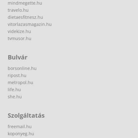
mindmegette.hu
travelo.hu
dietaesfitnesz.hu
vitorlazasmagazin.hu
videkize.hu
tvmusor.hu
Bulvár
borsonline.hu
ripost.hu
metropol.hu
life.hu
she.hu
Szolgáltatás
freemail.hu
koponyeg.hu