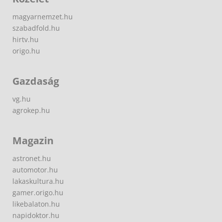
magyarnemzet.hu
szabadfold.hu
hirtv.hu
origo.hu
Gazdaság
vg.hu
agrokep.hu
Magazin
astronet.hu
automotor.hu
lakaskultura.hu
gamer.origo.hu
likebalaton.hu
napidoktor.hu