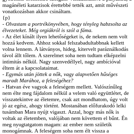
magánéleti katarzisok érettebbé tették azt, amit művészeti
vonatkozásban akkor csináltam.
{p}
- Olvastam a portrékönyvében, hogy tényleg habzsolta az
élvezeteket. Még orgiákról is szól a fáma.
- Az élet kínált ilyen lehetőségeket is, de nekem nem volt
hozzá kedvem. Ahhoz sokkal felszabadultabbnak kellett
volna lennem. A látványos, hideg, kitervelt paráználkodás
távol állt tőlem. A szerelmet soha nem tudtam elképzelni
intimitás nélkül. Nagy szenvedéllyel, nagy ambícióval
éltem át a kapcsolataimat.
- Egymás után jöttek a nők, vagy alapvetően hűséges
maradt Marához, a feleségéhez?
- Hatvan éve vagyok a feleségem mellett. Valószínűleg
nem élte meg fájdalom nélkül a velem való együttlétet, de
visszatekintve az életemre, csak azt mondhatom, úgy volt
jó az egész, ahogy történt. Mostanában előfurakodó lelki
tusámban Mara nyújt vigaszt. Azzal, hogy más nők is
voltak az életemben, valójában nem követtem el bűnt. Én
meg nyugtatgatom magam: az ember nem születik
monogámnak. A feleségem soha nem élt vissza a