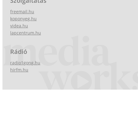
Szolgáltatás
freemail.hu
koponyeg.hu
videa.hu
lapcentrum.hu
Rádió
radio1gong.hu
hirfm.hu