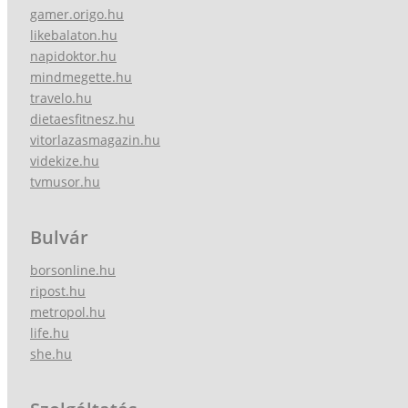
gamer.origo.hu
likebalaton.hu
napidoktor.hu
mindmegette.hu
travelo.hu
dietaesfitnesz.hu
vitorlazasmagazin.hu
videkize.hu
tvmusor.hu
Bulvár
borsonline.hu
ripost.hu
metropol.hu
life.hu
she.hu