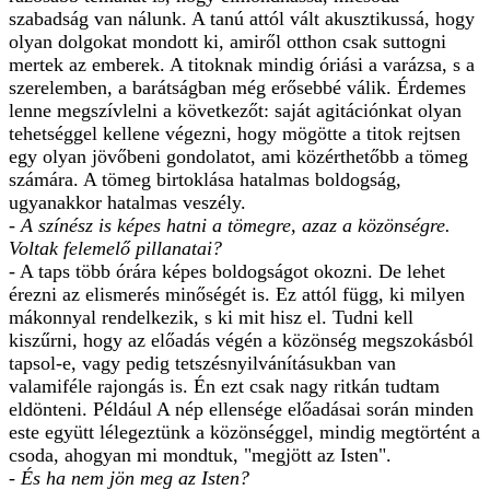
szabadság van nálunk. A tanú attól vált akusztikussá, hogy
olyan dolgokat mondott ki, amiről otthon csak suttogni
mertek az emberek. A titoknak mindig óriási a varázsa, s a
szerelemben, a barátságban még erősebbé válik. Érdemes
lenne megszívlelni a következőt: saját agitációnkat olyan
tehetséggel kellene végezni, hogy mögötte a titok rejtsen
egy olyan jövőbeni gondolatot, ami közérthetőbb a tömeg
számára. A tömeg birtoklása hatalmas boldogság,
ugyanakkor hatalmas veszély.
- A színész is képes hatni a tömegre, azaz a közönségre.
Voltak felemelő pillanatai?
- A taps több órára képes boldogságot okozni. De lehet
érezni az elismerés minőségét is. Ez attól függ, ki milyen
mákonnyal rendelkezik, s ki mit hisz el. Tudni kell
kiszűrni, hogy az előadás végén a közönség megszokásból
tapsol-e, vagy pedig tetszésnyilvánításukban van
valamiféle rajongás is. Én ezt csak nagy ritkán tudtam
eldönteni. Például A nép ellensége előadásai során minden
este együtt lélegeztünk a közönséggel, mindig megtörtént a
csoda, ahogyan mi mondtuk, "megjött az Isten".
- És ha nem jön meg az Isten?