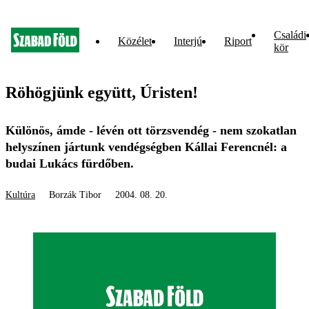
Családi
Közélet
Interjú
Riport
kör
Röhögjünk együtt, Úristen!
Különös, ámde - lévén ott törzsvendég - nem szokatlan
helyszínen jártunk vendégségben Kállai Ferencnél: a
budai Lukács fürdőben.
Kultúra
Borzák Tibor
2004. 08. 20.