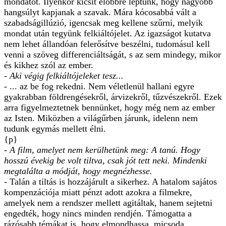
mondatot. Ilyenkor kicsit előbbre léptünk, hogy nagyobb
hangsúlyt kapjanak a szavak. Mára kócosabbá vált a
szabadságillúzió, igencsak meg kellene szűrni, melyik
mondat után tegyünk felkiáltójelet. Az igazságot kutatva
nem lehet állandóan felerősítve beszélni, tudomásul kell
venni a szöveg differenciáltságát, s az sem mindegy, mikor
és kikhez szól az ember.
- Aki végig felkiáltójeleket tesz...
- ... az be fog rekedni. Nem véletlenül hallani egyre
gyakrabban földrengésekről, árvizekről, tűzvészekről. Ezek
arra figyelmeztetnek bennünket, hogy még nem az ember
az Isten. Miközben a világűrben járunk, idelenn nem
tudunk egymás mellett élni.
{p}
- A film, amelyet nem kerülhetünk meg: A tanú. Hogy
hosszú évekig be volt tiltva, csak jót tett neki. Mindenki
megtalálta a módját, hogy megnézhesse.
- Talán a tiltás is hozzájárult a sikerhez. A hatalom sajátos
kompenzációja miatt pénzt adott azokra a filmekre,
amelyek nem a rendszer mellett agitáltak, hanem sejtetni
engedték, hogy nincs minden rendjén. Támogatta a
rázósabb témákat is, hogy elmondhassa, micsoda