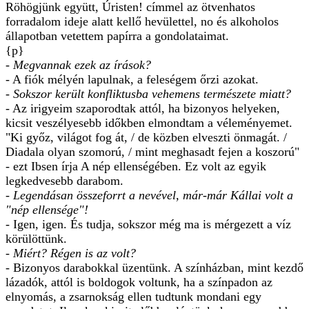
Röhögjünk együtt, Úristen! címmel az ötvenhatos
forradalom ideje alatt kellő hevülettel, no és alkoholos
állapotban vetettem papírra a gondolataimat.
{p}
- Megvannak ezek az írások?
- A fiók mélyén lapulnak, a feleségem őrzi azokat.
- Sokszor került konfliktusba vehemens természete miatt?
- Az irigyeim szaporodtak attól, ha bizonyos helyeken,
kicsit veszélyesebb időkben elmondtam a véleményemet.
"Ki győz, világot fog át, / de közben elveszti önmagát. /
Diadala olyan szomorú, / mint meghasadt fejen a koszorú"
- ezt Ibsen írja A nép ellenségében. Ez volt az egyik
legkedvesebb darabom.
- Legendásan összeforrt a nevével, már-már Kállai volt a
"nép ellensége"!
- Igen, igen. És tudja, sokszor még ma is mérgezett a víz
körülöttünk.
- Miért? Régen is az volt?
- Bizonyos darabokkal üzentünk. A színházban, mint kezdő
lázadók, attól is boldogok voltunk, ha a színpadon az
elnyomás, a zsarnokság ellen tudtunk mondani egy