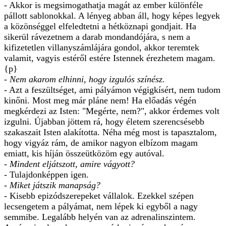
- Akkor is megsimogathatja magát az ember különféle
pállott sablonokkal. A lényeg abban áll, hogy képes legyek
a közönséggel elfeledtetni a hétköznapi gondjait. Ha
sikerül rávezetnem a darab mondandójára, s nem a
kifizetetlen villanyszámlájára gondol, akkor teremtek
valamit, vagyis estéről estére Istennek érezhetem magam.
{p}
- Nem akarom elhinni, hogy izgulós színész.
- Azt a feszültséget, ami pályámon végigkísért, nem tudom
kinőni. Most meg már pláne nem! Ha előadás végén
megkérdezi az Isten: "Megérte, nem?", akkor érdemes volt
izgulni. Újabban jöttem rá, hogy életem szerencsésebb
szakaszait Isten alakította. Néha még most is tapasztalom,
hogy vigyáz rám, de amikor nagyon elbízom magam
emiatt, kis híján összeütközöm egy autóval.
- Mindent eljátszott, amire vágyott?
- Tulajdonképpen igen.
- Miket játszik manapság?
- Kisebb epizódszerepeket vállalok. Ezekkel szépen
lecsengetem a pályámat, nem lépek ki egyből a nagy
semmibe. Legalább helyén van az adrenalinszintem.