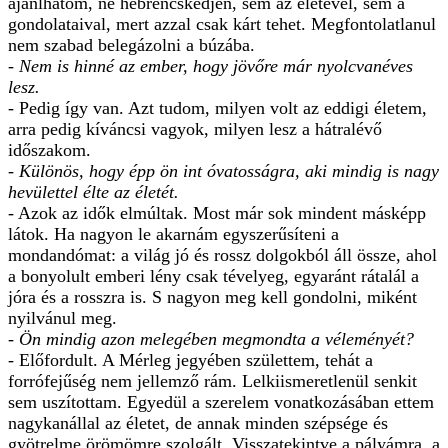
ajánlhatom, ne hebrencskedjen, sem az életével, sem a
gondolataival, mert azzal csak kárt tehet. Megfontolatlanul
nem szabad belegázolni a búzába.
- Nem is hinné az ember, hogy jövőre már nyolcvanéves
lesz.
- Pedig így van. Azt tudom, milyen volt az eddigi életem,
arra pedig kíváncsi vagyok, milyen lesz a hátralévő
időszakom.
- Különös, hogy épp ön int óvatosságra, aki mindig is nagy
hevülettel élte az életét.
- Azok az idők elmúltak. Most már sok mindent másképp
látok. Ha nagyon le akarnám egyszerűsíteni a
mondandómat: a világ jó és rossz dolgokból áll össze, ahol
a bonyolult emberi lény csak tévelyeg, egyaránt rátalál a
jóra és a rosszra is. S nagyon meg kell gondolni, miként
nyilvánul meg.
- Ön mindig azon melegében megmondta a véleményét?
- Előfordult. A Mérleg jegyében születtem, tehát a
forrófejűség nem jellemző rám. Lelkiismeretlenül senkit
sem uszítottam. Egyedül a szerelem vonatkozásában ettem
nagykanállal az életet, de annak minden szépsége és
gyötrelme örömömre szolgált. Visszatekintve a pályámra, a