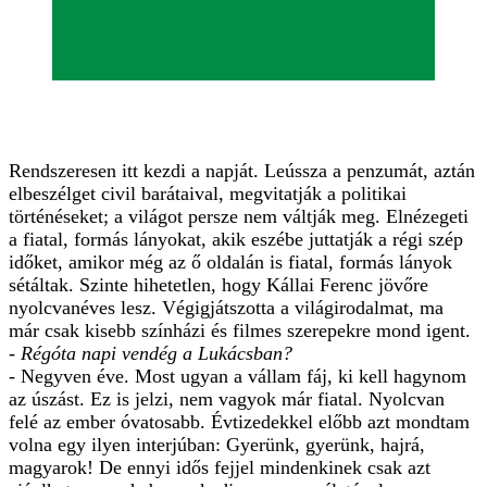
Rendszeresen itt kezdi a napját. Leússza a penzumát, aztán
elbeszélget civil barátaival, megvitatják a politikai
történéseket; a világot persze nem váltják meg. Elnézegeti
a fiatal, formás lányokat, akik eszébe juttatják a régi szép
időket, amikor még az ő oldalán is fiatal, formás lányok
sétáltak. Szinte hihetetlen, hogy Kállai Ferenc jövőre
nyolcvanéves lesz. Végigjátszotta a világirodalmat, ma
már csak kisebb színházi és filmes szerepekre mond igent.
- Régóta napi vendég a Lukácsban?
- Negyven éve. Most ugyan a vállam fáj, ki kell hagynom
az úszást. Ez is jelzi, nem vagyok már fiatal. Nyolcvan
felé az ember óvatosabb. Évtizedekkel előbb azt mondtam
volna egy ilyen interjúban: Gyerünk, gyerünk, hajrá,
magyarok! De ennyi idős fejjel mindenkinek csak azt