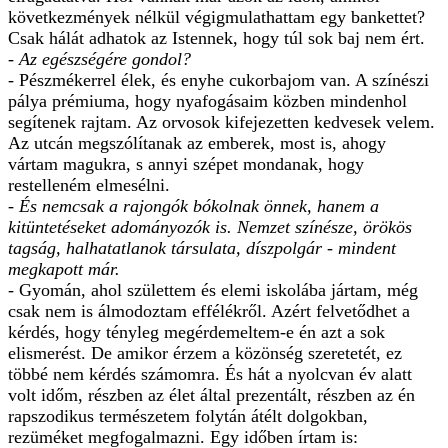
következmények nélkül végigmulathattam egy bankettet?
Csak hálát adhatok az Istennek, hogy túl sok baj nem ért.
- Az egészségére gondol?
- Pészmékerrel élek, és enyhe cukorbajom van. A színészi
pálya prémiuma, hogy nyafogásaim közben mindenhol
segítenek rajtam. Az orvosok kifejezetten kedvesek velem.
Az utcán megszólítanak az emberek, most is, ahogy
vártam magukra, s annyi szépet mondanak, hogy
restelleném elmesélni.
- És nemcsak a rajongók bókolnak önnek, hanem a
kitüntetéseket adományozók is. Nemzet színésze, örökös
tagság, halhatatlanok társulata, díszpolgár - mindent
megkapott már.
- Gyomán, ahol születtem és elemi iskolába jártam, még
csak nem is álmodoztam effélékről. Azért felvetődhet a
kérdés, hogy tényleg megérdemeltem-e én azt a sok
elismerést. De amikor érzem a közönség szeretetét, ez
többé nem kérdés számomra. És hát a nyolcvan év alatt
volt időm, részben az élet által prezentált, részben az én
rapszodikus természetem folytán átélt dolgokban,
rezüméket megfogalmazni. Egy időben írtam is: