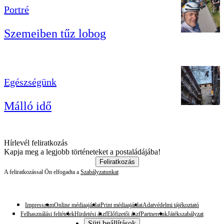
Portré
Szemeiben tűz lobog
Egészségünk
Málló idő
Hírlevél feliratkozás
Kapja meg a legjobb történeteket a postaládájába!
Feliratkozás
A feliratkozással Ön elfogadta a
Szabályzatunkat
Impresszum
Online médiaajánlat
Print médiaajánlat
Adatvédelmi tájékoztató
Felhasználási feltételek
Hirdetési ászf
Előfizetői ászf
Partnereink
Játékszabályzat
Süti beállítások