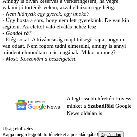
Amúgy is olyan keserves a vérkeringésem, ha végre
valami jó történik velem, azzal elhúzom egy hétig.
- Nem hiányzik egy gyerek, egy unoka?
- Úgy hozta a sors, hogy nem lett gyerekünk. De van kin
segíteni. Az élettől való elválás nehéz lesz
- Gondol rá?
- Elég sokat. A kíváncsiság majd túlsegít rajta, hogy mi
van odaát. Nem fogom tudni elmesélni, amúgy is annyi
mindent elmondtam már magának. Mikor un meg?
- Most! Köszönöm a beszélgetést.
A legfrissebb hírekért kövess
minket a
Szabadföld
Google
News oldalán is!
Újság előfizetés
Kapja meg a legjobb történeteket a postaládájába!
Digitális lap