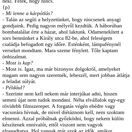
neki. Félek, hogy nincs.
{p}
- Mi lenne a kárpótlás?
- Talán az segíti a helyzetünket, hogy nincsenek anyagi
gondjaink. Pedig nagyon mélyről kezdtük. A háborúban
bombatalálat érte a házat, ahol laktunk. Odamenekített a
sors bennünket a Király utca 82-be, ahol feleségem
családja befogadott egy időre. Esténként, lámpafénynél
verseket mondtam. Mara szeme fénylett. Tőle kaptam
önbizalmat.
- Most is kap?
- Most is. Igaz, ma már bizonyos dolgokról, amelyeket
magam sem nagyon szeretnék, lebeszél, mert jobban átlátja
a feladat súlyát.
- Például?
- Szerinte nem kell nekem már interjúkat adni, hiszen
semmi újat nem tudok mondani. Néha elvállalok egy-egy
rövidebb filmszerepet. A forgatás végén ebédre vagy
vacsorára hívnak, de mivel diétáznom kell, nem szoktam
elmenni. Azzal próbálnak győzködni, hogy nekem külön
készítenek ennivalót, ettől viszont nem vagyok
elragadtatva. Hol vannak már azok az idők, amikor