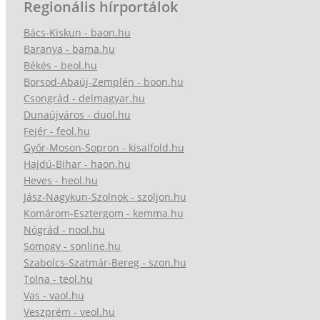
Regionális hírportálok
Bács-Kiskun - baon.hu
Baranya - bama.hu
Békés - beol.hu
Borsod-Abaúj-Zemplén - boon.hu
Csongrád - delmagyar.hu
Dunaújváros - duol.hu
Fejér - feol.hu
Győr-Moson-Sopron - kisalfold.hu
Hajdú-Bihar - haon.hu
Heves - heol.hu
Jász-Nagykun-Szolnok - szoljon.hu
Komárom-Esztergom - kemma.hu
Nógrád - nool.hu
Somogy - sonline.hu
Szabolcs-Szatmár-Bereg - szon.hu
Tolna - teol.hu
Vas - vaol.hu
Veszprém - veol.hu