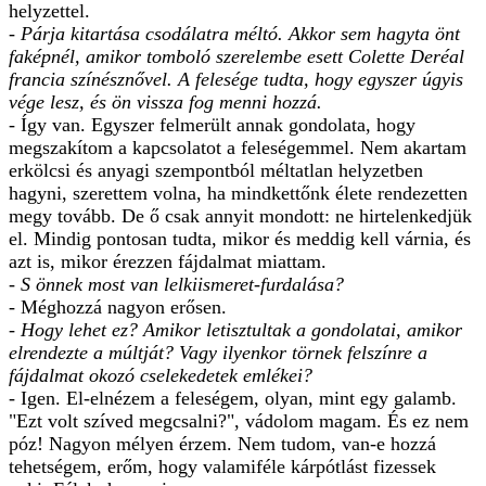
helyzettel.
- Párja kitartása csodálatra méltó. Akkor sem hagyta önt
faképnél, amikor tomboló szerelembe esett Colette Deréal
francia színésznővel. A felesége tudta, hogy egyszer úgyis
vége lesz, és ön vissza fog menni hozzá.
- Így van. Egyszer felmerült annak gondolata, hogy
megszakítom a kapcsolatot a feleségemmel. Nem akartam
erkölcsi és anyagi szempontból méltatlan helyzetben
hagyni, szerettem volna, ha mindkettőnk élete rendezetten
megy tovább. De ő csak annyit mondott: ne hirtelenkedjük
el. Mindig pontosan tudta, mikor és meddig kell várnia, és
azt is, mikor érezzen fájdalmat miattam.
- S önnek most van lelkiismeret-furdalása?
- Méghozzá nagyon erősen.
- Hogy lehet ez? Amikor letisztultak a gondolatai, amikor
elrendezte a múltját? Vagy ilyenkor törnek felszínre a
fájdalmat okozó cselekedetek emlékei?
- Igen. El-elnézem a feleségem, olyan, mint egy galamb.
"Ezt volt szíved megcsalni?", vádolom magam. És ez nem
póz! Nagyon mélyen érzem. Nem tudom, van-e hozzá
tehetségem, erőm, hogy valamiféle kárpótlást fizessek