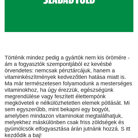
Történik mindez pedig a gyártók nem kis örömére -
ám a fogyasztók szempontjából ez kevésbé
örvendetes: nemcsak pénztárcájuk, hanem a
vitaminkészítmények kedvezőtlen hatása miatt is.
Ma már természetesen folyamodunk a mesterséges
vitaminokhoz, ha úgy érezzük, egészségünk
megrendülése vagy feszített élettempónk
megköveteli e nélkülözhetetlen elemek pótlását. Mi
sem egyszerűbb, mint bekapni egy bogyót,
amelyben mindazon vitaminokat megtalálhatjuk,
melyekhez máskülönben csak friss zöldségek és
gyümölcsök elfogyasztása árán jutnánk hozzá. S itt
kezdődik a baj!