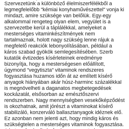
Szervezetünk a különböző élelmiszerfélékből a
legmegfelelőbb "kémiai konyhaművészettel" vonja ki
mindazt, amire szüksége van belőlük. Egy-egy
alkalommal rengeteg olyan elem, vegyület is a
szervezetbe kerül a táplálékkal, amelyeket a
mesterséges vitaminkészítmények nem
tartalmaznak, holott nagy szükség lenne rájuk a
megfelelő reakciók lebonyolításában, például a
káros szabad gyökök semlegesítésében. Szerb
kutatók évtizedes kísérleteinek eredménye
bizonyítja, hogy a mesterségesen előállított,
úgymond "vegytiszta" vitaminok rendszeres
fogyasztása huzamos időn át az említett kísérő
anyagok hiányában akár húsz-harminc százalékkal
is megnövelheti a daganatos megbetegedések
kockázatát, elsősorban az emésztőszervi
rendszerben. Nagy mennyiségben vesekőképződést
is okozhatnak, amit jórészt a vitaminokat kísérő
stabilizáló, konzerváló ballasztanyagok idéznek elő.
Ez azonban nem jelenti azt, hogy mindig káros és
szükségtelen a mesterséges vitaminok fogyasztása.