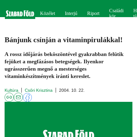
Családi
H
Közélet
Interjú
Riport
kör
tá
Bánjunk csínján a vitaminpirulákkal!
A rossz időjárás beköszöntével gyakrabban felütik
fejüket a megfázásos betegségek. Ilyenkor
ugrásszerűen megnő a mesterséges
vitaminkészítmények iránti kereslet.
Kultúra
Csőri Krisztina
2004. 10. 22.