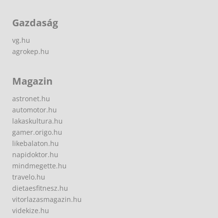
Gazdaság
vg.hu
agrokep.hu
Magazin
astronet.hu
automotor.hu
lakaskultura.hu
gamer.origo.hu
likebalaton.hu
napidoktor.hu
mindmegette.hu
travelo.hu
dietaesfitnesz.hu
vitorlazasmagazin.hu
videkize.hu