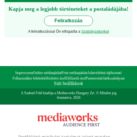
Kapja meg a legjobb történeteket a postaládájába!
Feliratkozás
A feliratkozással Ön elfogadta a
Szabályzatunkat
Impresszum
Online médiaajánlat
Print médiaajánlat
Adatvédelmi tájékoztató
Felhasználási feltételek
Hirdetési ászf
Előfizetői ászf
Partnereink
Játékszabályzat
Süti beállítások
A Szabad Föld kiadója a Mediaworks Hungary Zrt. © Minden jog
fenntartva. 2026
Portfóliónk minőségi tartalmat jelent minden