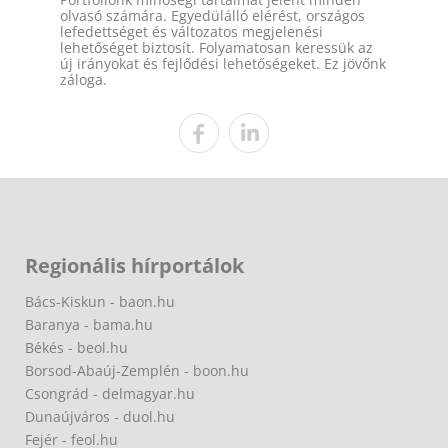
olvasó számára. Egyedülálló elérést, országos
lefedettséget és változatos megjelenési
lehetőséget biztosít. Folyamatosan keressük az
új irányokat és fejlődési lehetőségeket. Ez jövőnk
záloga.
Regionális hírportálok
Bács-Kiskun - baon.hu
Baranya - bama.hu
Békés - beol.hu
Borsod-Abaúj-Zemplén - boon.hu
Csongrád - delmagyar.hu
Dunaújváros - duol.hu
Fejér - feol.hu