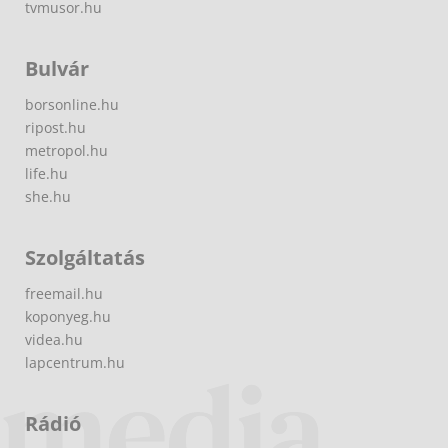
tvmusor.hu
Bulvár
borsonline.hu
ripost.hu
metropol.hu
life.hu
she.hu
Szolgáltatás
freemail.hu
koponyeg.hu
videa.hu
lapcentrum.hu
Rádió