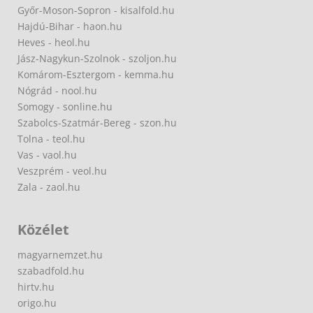
Győr-Moson-Sopron - kisalfold.hu
Hajdú-Bihar - haon.hu
Heves - heol.hu
Jász-Nagykun-Szolnok - szoljon.hu
Komárom-Esztergom - kemma.hu
Nógrád - nool.hu
Somogy - sonline.hu
Szabolcs-Szatmár-Bereg - szon.hu
Tolna - teol.hu
Vas - vaol.hu
Veszprém - veol.hu
Zala - zaol.hu
Közélet
magyarnemzet.hu
szabadfold.hu
hirtv.hu
origo.hu