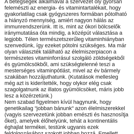
A betegségek alkalmával a szervezet oly gyorsan
felemészti az energia- és vitamintartalékait, hogy
gyakorlatilag csak gyógyszeres formában pótolható
a hiányzó mennyiség, amiért nagyon hálás az
immunrendszerünk. Itt is, mint az ókori bölcselők
iránymutatása óta mindig, a középút választása a
legjobb. Télen természetszerűleg vitaminhiányban
szenvedünk, így ezeket pótolni szükséges. Ma már
olyan választék található az élelmiszerpiacon a
természetes vitaminforrásul szolgáló zöldségekből
és gyümölcsökből, ami szükségtelenné teszi a
mesterséges vitaminpótlást, mivel az év bármely
szakában hozzájuthatunk. (Kutatások mellesleg
még azt is kiderítették, hogy olykor elég csak
szagolgatnunk az illatos gyümölcsöket, máris jobb
lesz a közérzetünk.)
Nem szabad figyelmen kívül hagynunk, hogy
genetikailag "jobban bánunk" azon élelmiszerekkel
(vagyis szervezetünk jobban emészti és hasznosítja
őket), amelyek élőhelyünk, tehát a kontinentális
éghajlat termékei, testünk ugyanis ezek
feldolgozásához szokott jobban hozzá. Emellett