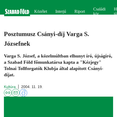
Családi
H
Közélet
Interjú
Riport
kör
tá
Posztumusz Csányi-díj Varga S.
Józsefnek
Varga S. József, a közelmúltban elhunyt író, újságíró,
a Szabad Föld főmunkatársa kapta a "Kézjegy"
Tolnai Tollforgatók Klubja által alapított Csányi-
díjat.
Kultúra
2004. 11. 19.