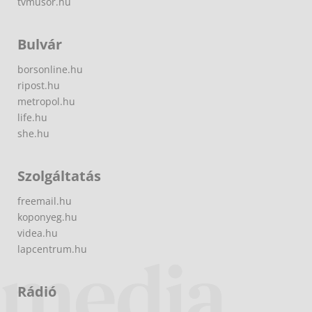
tvmusor.hu
Bulvár
borsonline.hu
ripost.hu
metropol.hu
life.hu
she.hu
Szolgáltatás
freemail.hu
koponyeg.hu
videa.hu
lapcentrum.hu
Rádió