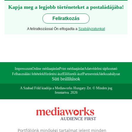
Kapja meg a legjobb történeteket a postaládájába!
Feliratkozás
A feliratkozással Ön elfogadta a
Szabályzatunkat
Impresszum
Online médiaajánlat
Print médiaajánlat
Adatvédelmi tájékoztató
Felhasználási feltételek
Hirdetési ászf
Előfizetői ászf
Partnereink
Játékszabályzat
Süti beállítások
A Szabad Föld kiadója a Mediaworks Hungary Zrt. © Minden jog
fenntartva. 2026
Portfóliónk minőségi tartalmat jelent minden