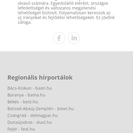
olvasó számára. Egyedülálló elérést, országos
lefedettséget és változatos megjelenési
lehetőséget biztosít. Folyamatosan keressük az
új irányokat és fejlődési lehetőségeket. Ez jövőnk
záloga.
Regionális hírportálok
Bács-Kiskun - baon.hu
Baranya - bama.hu
Békés - beol.hu
Borsod-Abaúj-Zemplén - boon.hu
Csongrád - delmagyar.hu
Dunaújváros - duol.hu
Fejér - feol.hu