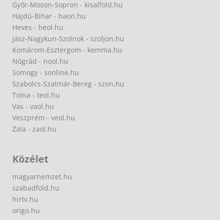
Győr-Moson-Sopron - kisalfold.hu
Hajdú-Bihar - haon.hu
Heves - heol.hu
Jász-Nagykun-Szolnok - szoljon.hu
Komárom-Esztergom - kemma.hu
Nógrád - nool.hu
Somogy - sonline.hu
Szabolcs-Szatmár-Bereg - szon.hu
Tolna - teol.hu
Vas - vaol.hu
Veszprém - veol.hu
Zala - zaol.hu
Közélet
magyarnemzet.hu
szabadfold.hu
hirtv.hu
origo.hu