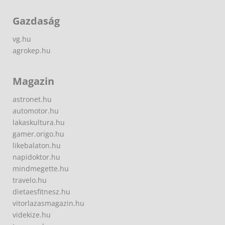
Gazdaság
vg.hu
agrokep.hu
Magazin
astronet.hu
automotor.hu
lakaskultura.hu
gamer.origo.hu
likebalaton.hu
napidoktor.hu
mindmegette.hu
travelo.hu
dietaesfitnesz.hu
vitorlazasmagazin.hu
videkize.hu