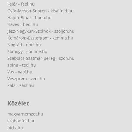
Fejér - feol.hu
Győr-Moson-Sopron - kisalfold.hu
Hajdú-Bihar - haon.hu
Heves - heol.hu
Jász-Nagykun-Szolnok - szoljon.hu
Komárom-Esztergom - kemma.hu
Nógrád - nool.hu
Somogy - sonline.hu
Szabolcs-Szatmár-Bereg - szon.hu
Tolna - teol.hu
Vas - vaol.hu
Veszprém - veol.hu
Zala - zaol.hu
Közélet
magyarnemzet.hu
szabadfold.hu
hirtv.hu