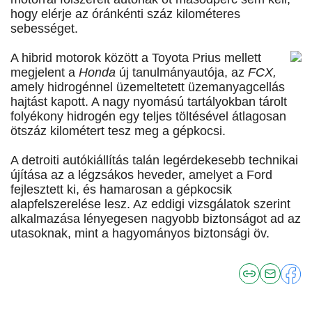
hogy elérje az óránkénti száz kilométeres
sebességet.
A hibrid motorok között a Toyota Prius mellett
megjelent a
Honda
új tanulmányautója, az
FCX,
amely hidrogénnel üzemeltetett üzemanyagcellás
hajtást kapott. A nagy nyomású tartályokban tárolt
folyékony hidrogén egy teljes töltésével átlagosan
ötszáz kilométert tesz meg a gépkocsi.
A detroiti autókiállítás talán legérdekesebb technikai
újítása az a légzsákos heveder, amelyet a Ford
fejlesztett ki, és hamarosan a gépkocsik
alapfelszerelése lesz. Az eddigi vizsgálatok szerint
alkalmazása lényegesen nagyobb biztonságot ad az
utasoknak, mint a hagyományos biztonsági öv.