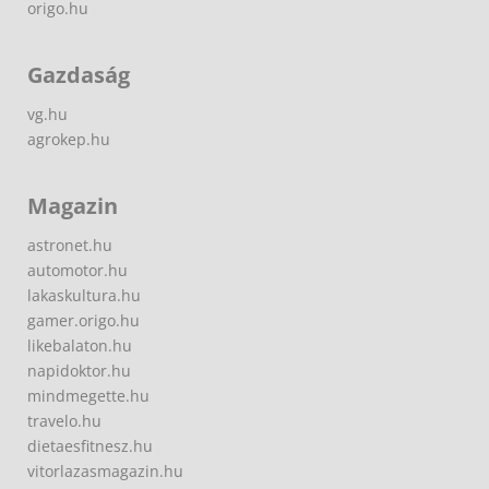
origo.hu
Gazdaság
vg.hu
agrokep.hu
Magazin
astronet.hu
automotor.hu
lakaskultura.hu
gamer.origo.hu
likebalaton.hu
napidoktor.hu
mindmegette.hu
travelo.hu
dietaesfitnesz.hu
vitorlazasmagazin.hu