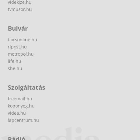
videkize.hu
tvmusor.hu
Bulvár
borsonline.hu
ripost.hu
metropol.hu
life.hu
she.hu
Szolgáltatás
freemail.hu
koponyeg.hu
videa.hu
lapcentrum.hu
Rádió