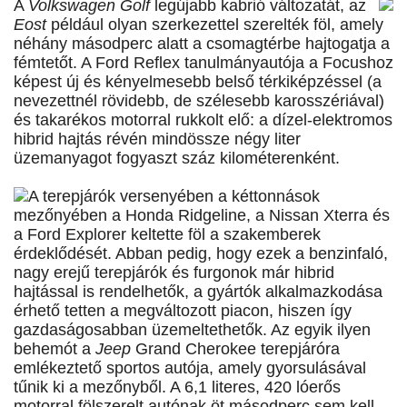
A
Volkswagen Golf
legújabb kabrió változatát, az
Eost
például olyan szerkezettel szerelték föl, amely
néhány másodperc alatt a csomagtérbe hajtogatja a
fémtetőt. A Ford Reflex tanulmányautója a Focushoz
képest új és kényelmesebb belső térkiképzéssel (a
nevezettnél rövidebb, de szélesebb karosszériával)
és takarékos motorral rukkolt elő: a dízel-elektromos
hibrid hajtás révén mindössze négy liter
üzemanyagot fogyaszt száz kilométerenként.
A terepjárók versenyében a kéttonnások
mezőnyében a Honda Ridgeline, a Nissan Xterra és
a Ford Explorer keltette föl a szakemberek
érdeklődését. Abban pedig, hogy ezek a benzinfaló,
nagy erejű terepjárók és furgonok már hibrid
hajtással is rendelhetők, a gyártók alkalmazkodása
érhető tetten a megváltozott piacon, hiszen így
gazdaságosabban üzemeltethetők. Az egyik ilyen
behemót a
Jeep
Grand Cherokee terepjáróra
emlékeztető sportos autója, amely gyorsulásával
tűnik ki a mezőnyből. A 6,1 literes, 420 lóerős
motorral fölszerelt autónak öt másodperc sem kell,