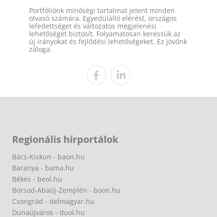
Portfóliónk minőségi tartalmat jelent minden
olvasó számára. Egyedülálló elérést, országos
lefedettséget és változatos megjelenési
lehetőséget biztosít. Folyamatosan keressük az
új irányokat és fejlődési lehetőségeket. Ez jövőnk
záloga.
Regionális hírportálok
Bács-Kiskun - baon.hu
Baranya - bama.hu
Békés - beol.hu
Borsod-Abaúj-Zemplén - boon.hu
Csongrád - delmagyar.hu
Dunaújváros - duol.hu