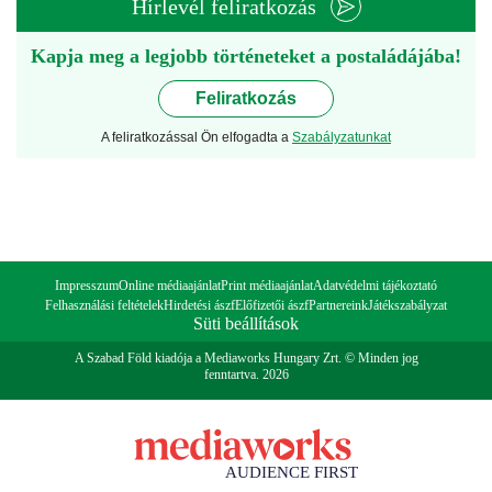
Hírlevél feliratkozás
Kapja meg a legjobb történeteket a postaládájába!
Feliratkozás
A feliratkozással Ön elfogadta a
Szabályzatunkat
Impresszum
Online médiaajánlat
Print médiaajánlat
Adatvédelmi tájékoztató
Felhasználási feltételek
Hirdetési ászf
Előfizetői ászf
Partnereink
Játékszabályzat
Süti beállítások
A Szabad Föld kiadója a Mediaworks Hungary Zrt. © Minden jog
fenntartva. 2026