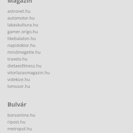
Magazin
astronet.hu
automotor.hu
lakaskultura.hu
gamer.origo.hu
likebalaton.hu
napidoktor.hu
mindmegette.hu
travelo.hu
dietaesfitnesz.hu
vitorlazasmagazin.hu
videkize.hu
tvmusor.hu
Bulvár
borsonline.hu
ripost.hu
metropol.hu