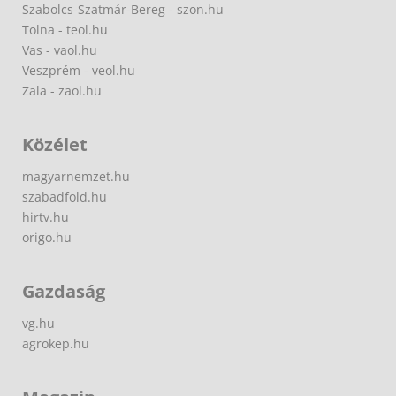
Szabolcs-Szatmár-Bereg - szon.hu
Tolna - teol.hu
Vas - vaol.hu
Veszprém - veol.hu
Zala - zaol.hu
Közélet
magyarnemzet.hu
szabadfold.hu
hirtv.hu
origo.hu
Gazdaság
vg.hu
agrokep.hu