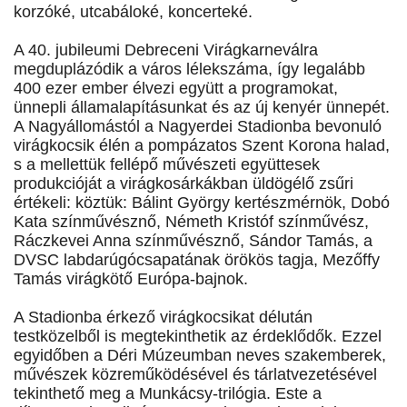
korzóké, utcabáloké, koncerteké.
A 40. jubileumi Debreceni Virágkarneválra
megduplázódik a város lélekszáma, így legalább
400 ezer ember élvezi együtt a programokat,
ünnepli államalapításunkat és az új kenyér ünnepét.
A Nagyállomástól a Nagyerdei Stadionba bevonuló
virágkocsik élén a pompázatos Szent Korona halad,
s a mellettük fellépő művészeti együttesek
produkcióját a virágkosárkákban üldögélő zsűri
értékeli: köztük: Bálint György kertészmérnök, Dobó
Kata színművésznő, Németh Kristóf színművész,
Ráczkevei Anna színművésznő, Sándor Tamás, a
DVSC labdarúgócsapatának örökös tagja, Mezőffy
Tamás virágkötő Európa-bajnok.
A Stadionba érkező virágkocsikat délután
testközelből is megtekinthetik az érdeklődők. Ezzel
egyidőben a Déri Múzeumban neves szakemberek,
művészek közreműködésével és tárlatvezetésével
tekinthető meg a Munkácsy-trilógia. Este a