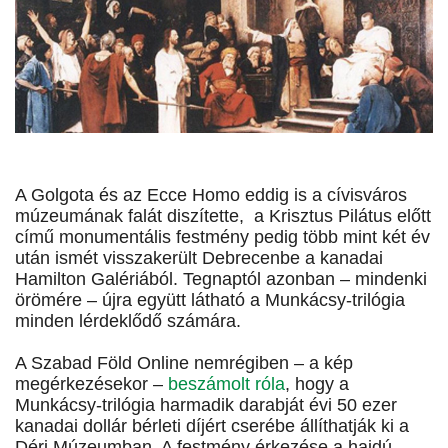
A Golgota és az Ecce Homo eddig is a cívisváros
múzeumának falát diszítette, a Krisztus Pilátus előtt
című monumentális festmény pedig több mint két év
után ismét visszakerült Debrecenbe a kanadai
Hamilton Galériából. Tegnaptól azonban – mindenki
örömére – újra együtt látható a Munkácsy-trilógia
minden lérdeklődő számára.
A Szabad Föld Online nemrégiben – a kép
megérkezésekor –
beszámolt róla
, hogy a
Munkácsy-trilógia harmadik darabját évi 50 ezer
kanadai dollár bérleti díjért cserébe állíthatják ki a
Déri Múzeumban. A festmény érkezése a hajdú-