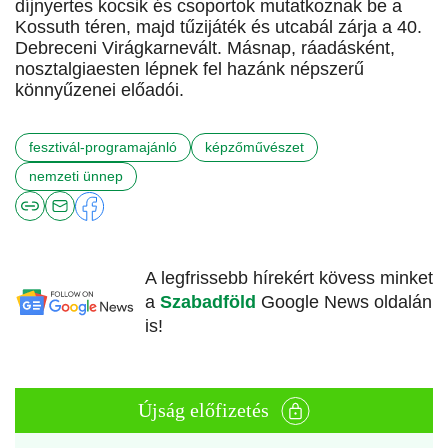
díjnyertes kocsik és csoportok mutatkoznak be a
Kossuth téren, majd tűzijáték és utcabál zárja a 40.
Debreceni Virágkarnevált. Másnap, ráadásként,
nosztalgiaesten lépnek fel hazánk népszerű
könnyűzenei előadói.
fesztivál-programajánló
képzőművészet
nemzeti ünnep
A legfrissebb hírekért kövess minket
a
Szabadföld
Google News oldalán
is!
Újság előfizetés