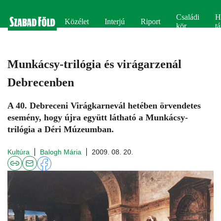
Családi
H
Közélet
Interjú
Riport
kör
tá
Munkácsy-trilógia és virágarzenál
Debrecenben
A 40. Debreceni Virágkarnevál hetében örvendetes
esemény, hogy újra együtt látható a Munkácsy-
trilógia a Déri Múzeumban.
Kultúra
Balogh Mária
2009. 08. 20.