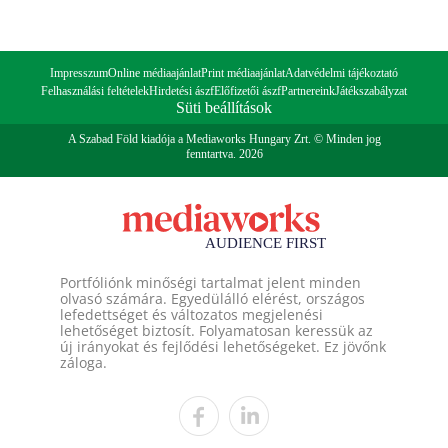
Impresszum
Online médiaajánlat
Print médiaajánlat
Adatvédelmi tájékoztató
Felhasználási feltételek
Hirdetési ászf
Előfizetői ászf
Partnereink
Játékszabályzat
Süti beállítások
A Szabad Föld kiadója a Mediaworks Hungary Zrt. © Minden jog
fenntartva. 2026
Portfóliónk minőségi tartalmat jelent minden
olvasó számára. Egyedülálló elérést, országos
lefedettséget és változatos megjelenési
lehetőséget biztosít. Folyamatosan keressük az
új irányokat és fejlődési lehetőségeket. Ez jövőnk
záloga.