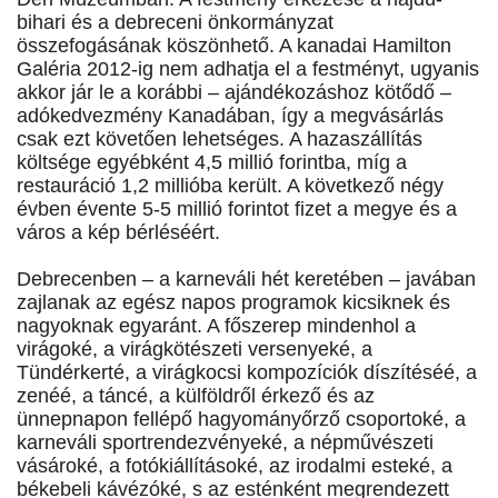
bihari és a debreceni önkormányzat
összefogásának köszönhető. A kanadai Hamilton
Galéria 2012-ig nem adhatja el a festményt, ugyanis
akkor jár le a korábbi – ajándékozáshoz kötődő –
adókedvezmény Kanadában, így a megvásárlás
csak ezt követően lehetséges. A hazaszállítás
költsége egyébként 4,5 millió forintba, míg a
restauráció 1,2 millióba került. A következő négy
évben évente 5-5 millió forintot fizet a megye és a
város a kép bérléséért.
Debrecenben – a karneváli hét keretében – javában
zajlanak az egész napos programok kicsiknek és
nagyoknak egyaránt. A főszerep mindenhol a
virágoké, a virágkötészeti versenyeké, a
Tündérkerté, a virágkocsi kompozíciók díszítéséé, a
zenéé, a táncé, a külföldről érkező és az
ünnepnapon fellépő hagyományőrző csoportoké, a
karneváli sportrendezvényeké, a népművészeti
vásároké, a fotókiállításoké, az irodalmi esteké, a
békebeli kávézóké, s az esténként megrendezett