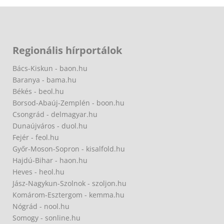
Regionális hírportálok
Bács-Kiskun - baon.hu
Baranya - bama.hu
Békés - beol.hu
Borsod-Abaúj-Zemplén - boon.hu
Csongrád - delmagyar.hu
Dunaújváros - duol.hu
Fejér - feol.hu
Győr-Moson-Sopron - kisalfold.hu
Hajdú-Bihar - haon.hu
Heves - heol.hu
Jász-Nagykun-Szolnok - szoljon.hu
Komárom-Esztergom - kemma.hu
Nógrád - nool.hu
Somogy - sonline.hu