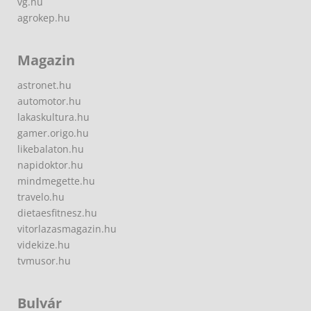
vg.hu
agrokep.hu
Magazin
astronet.hu
automotor.hu
lakaskultura.hu
gamer.origo.hu
likebalaton.hu
napidoktor.hu
mindmegette.hu
travelo.hu
dietaesfitnesz.hu
vitorlazasmagazin.hu
videkize.hu
tvmusor.hu
Bulvár