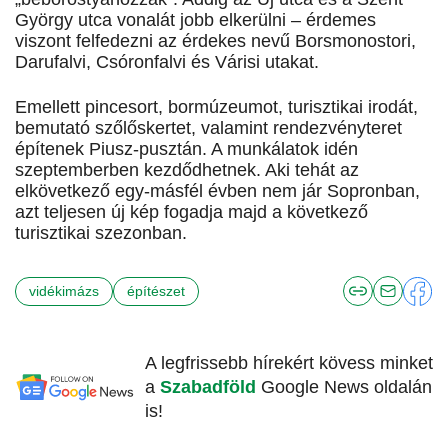
György utca vonalát jobb elkerülni – érdemes
viszont felfedezni az érdekes nevű Borsmonostori,
Darufalvi, Csóronfalvi és Várisi utakat.
Emellett pincesort, bormúzeumot, turisztikai irodát,
bemutató szőlőskertet, valamint rendezvényteret
építenek Piusz-pusztán. A munkálatok idén
szeptemberben kezdődhetnek. Aki tehát az
elkövetkező egy-másfél évben nem jár Sopronban,
azt teljesen új kép fogadja majd a következő
turisztikai szezonban.
vidékimázs
építészet
A legfrissebb hírekért kövess minket
a
Szabadföld
Google News oldalán
is!