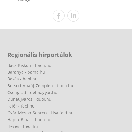
Regionális hírportálok
Bács-Kiskun - baon.hu
Baranya - bama.hu
Békés - beol.hu
Borsod-Abaúj-Zemplén - boon.hu
Csongrád - delmagyar.hu
Dunaújváros - duol.hu
Fejér - feol.hu
Győr-Moson-Sopron - kisalfold.hu
Hajdú-Bihar - haon.hu
Heves - heol.hu