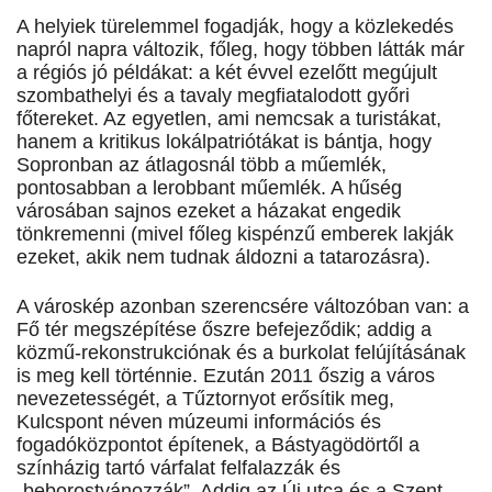
A helyiek türelemmel fogadják, hogy a közlekedés
napról napra változik, főleg, hogy többen látták már
a régiós jó példákat: a két évvel ezelőtt megújult
szombathelyi és a tavaly megfiatalodott győri
főtereket. Az egyetlen, ami nemcsak a turistákat,
hanem a kritikus lokálpatriótákat is bántja, hogy
Sopronban az átlagosnál több a műemlék,
pontosabban a lerobbant műemlék. A hűség
városában sajnos ezeket a házakat engedik
tönkremenni (mivel főleg kispénzű emberek lakják
ezeket, akik nem tudnak áldozni a tatarozásra).
A városkép azonban szerencsére változóban van: a
Fő tér megszépítése őszre befejeződik; addig a
közmű-rekonstrukció­nak és a burkolat felújításának
is meg kell történnie. Ezután 2011 őszig a város
nevezetességét, a Tűztornyot erősítik meg,
Kulcspont néven múzeumi információs és
fogadóközpontot építenek, a Bástyagödörtől a
színházig tartó várfalat felfalazzák és
„beborostyánozzák”. Addig az Új utca és a Szent