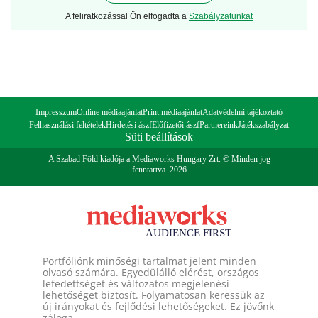
A feliratkozással Ön elfogadta a
Szabályzatunkat
Impresszum
Online médiaajánlat
Print médiaajánlat
Adatvédelmi tájékoztató
Felhasználási feltételek
Hirdetési ászf
Előfizetői ászf
Partnereink
Játékszabályzat
Süti beállítások
A Szabad Föld kiadója a Mediaworks Hungary Zrt. © Minden jog
fenntartva. 2026
Portfóliónk minőségi tartalmat jelent minden
olvasó számára. Egyedülálló elérést, országos
lefedettséget és változatos megjelenési
lehetőséget biztosít. Folyamatosan keressük az
új irányokat és fejlődési lehetőségeket. Ez jövőnk
záloga.