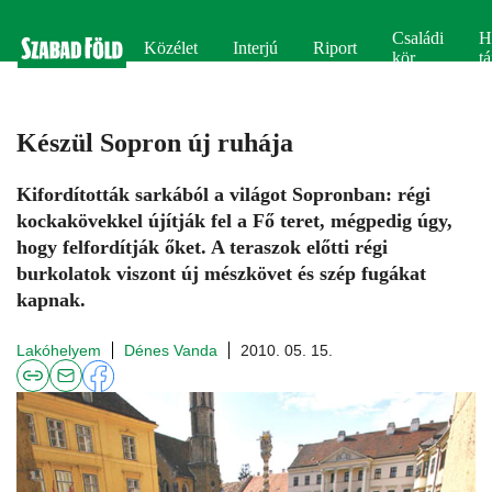
Családi
H
Közélet
Interjú
Riport
kör
tá
Készül Sopron új ruhája
Kifordították sarkából a világot Sopronban: régi
kockakövekkel újítják fel a Fő teret, mégpedig úgy,
hogy felfordítják őket. A teraszok előtti régi
burkolatok viszont új mészkövet és szép fugákat
kapnak.
Lakóhelyem
Dénes Vanda
2010. 05. 15.