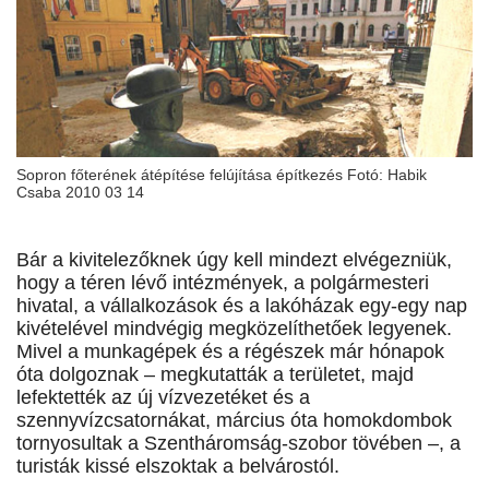
Sopron főterének átépítése felújítása építkezés Fotó: Habik
Csaba 2010 03 14
Bár a kivitelezőknek úgy kell mindezt elvégezniük,
hogy a téren lévő intézmények, a polgármesteri
hivatal, a vállalkozások és a lakóházak egy-egy nap
kivételével mindvégig megközelíthetőek legyenek.
Mivel a munkagépek és a régészek már hónapok
óta dolgoznak – megkutatták a területet, majd
lefektették az új vízvezetéket és a
szennyvízcsatornákat, március óta homokdombok
tornyosultak a Szentháromság-szobor tövében –, a
turisták kissé elszoktak a belvárostól.