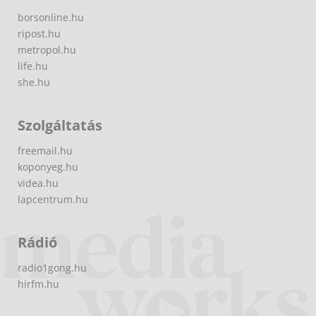
borsonline.hu
ripost.hu
metropol.hu
life.hu
she.hu
Szolgáltatás
freemail.hu
koponyeg.hu
videa.hu
lapcentrum.hu
Rádió
radio1gong.hu
hirfm.hu