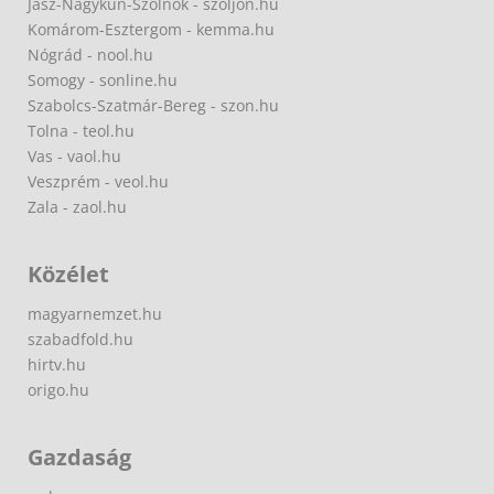
Jász-Nagykun-Szolnok - szoljon.hu
Komárom-Esztergom - kemma.hu
Nógrád - nool.hu
Somogy - sonline.hu
Szabolcs-Szatmár-Bereg - szon.hu
Tolna - teol.hu
Vas - vaol.hu
Veszprém - veol.hu
Zala - zaol.hu
Közélet
magyarnemzet.hu
szabadfold.hu
hirtv.hu
origo.hu
Gazdaság